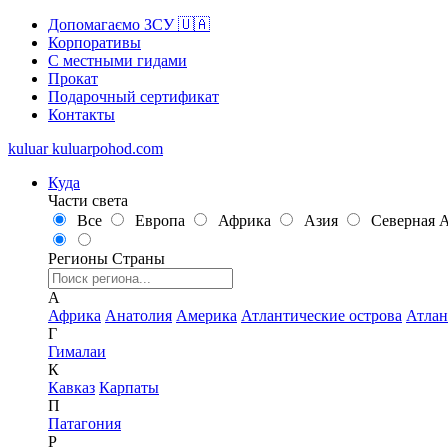
Допомагаємо ЗСУ 🇺🇦
Корпоративы
С местными гидами
Прокат
Подарочный сертификат
Контакты
kuluar
k
u
l
u
a
r
p
o
h
o
d
.
c
o
m
Куда
Части света
Все
Европа
Африка
Азия
Северная 
Регионы
Страны
А
Африка
Анатолия
Америка
Атлантические острова
Атлан
Г
Гималаи
К
Кавказ
Карпаты
П
Патагония
Р