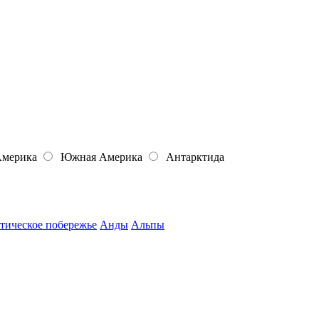
Америка
Южная Америка
Антарктида
тическое побережье
Анды
Альпы