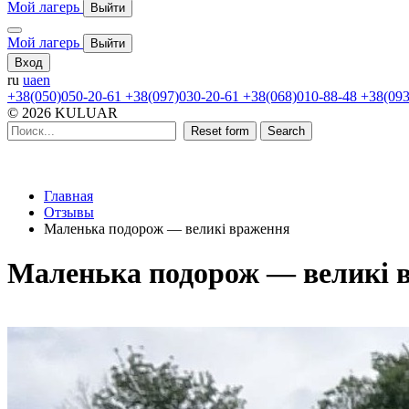
Мой лагерь
Выйти
Мой лагерь
Выйти
Вход
ru
ua
en
+38(050)050-20-61
+38(097)030-20-61
+38(068)010-88-48
+38(093
© 2026 KULUAR
Reset form
Search
Главная
Отзывы
Маленька подорож — великі враження
Маленька подорож — великі 