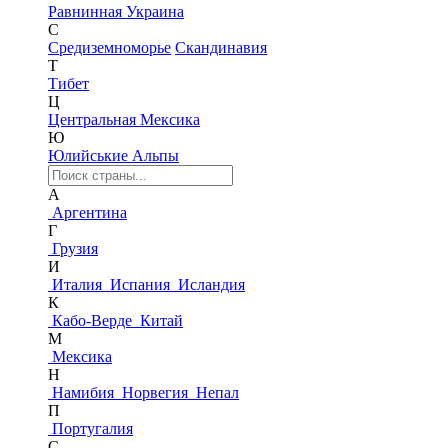
Равнинная Украина
С
Средиземноморье
Скандинавия
Т
Тибет
Ц
Центральная Мексика
Ю
Юлийськие Альпы
А
Аргентина
Г
Грузия
И
Италия
Испания
Исландия
К
Кабо-Верде
Китай
М
Мексика
Н
Намибия
Норвегия
Непал
П
Португалия
С