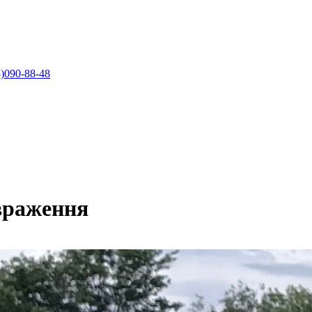
)090-88-48
враження