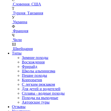
Словения
США
Т
Турция
Танзания
У
Украина
Ф
Франция
Ч
Чили
Ш
Швейцария
Типы
Зимние походы
Восхождения
Фрирайд
Школы альпинизма
Пешие походы
Корпоратив
С легким рюкзаком
Для детей и родителей
Сплавы - водные походы
Походы на выходные
Авторские туры
Отзывы