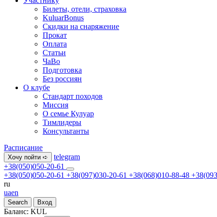
Участнику
Билеты, отели, страховка
KuluarBonus
Скидки на снаряжение
Прокат
Оплата
Статьи
ЧаВо
Подготовка
Без россиян
О клубе
Стандарт походов
Миссия
О семье Кулуар
Тимлидеры
Консультанты
Расписание
telegram
Хочу пойти ➪
+38(050)050-20-61
+38(050)050-20-61
+38(097)030-20-61
+38(068)010-88-48
+38(093
ru
ua
en
Search
Вход
Баланс:
KUL