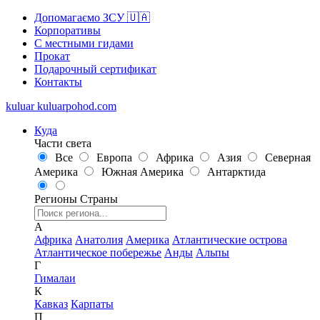
Допомагаємо ЗСУ 🇺🇦
Корпоративы
С местными гидами
Прокат
Подарочный сертификат
Контакты
kuluar
k
u
l
u
a
r
p
o
h
o
d
.
c
o
m
Куда
Части света
Все
Европа
Африка
Азия
Северная
Америка
Южная Америка
Антарктида
Регионы
Страны
А
Африка
Анатолия
Америка
Атлантические острова
Атлантическое побережье
Анды
Альпы
Г
Гималаи
К
Кавказ
Карпаты
П