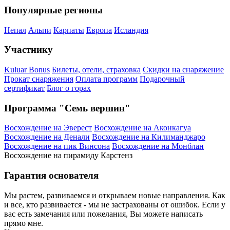
Популярные регионы
Непал
Альпи
Карпаты
Европа
Исландия
Участнику
Kuluar Bonus
Билеты, отели, страховка
Скидки на снаряжение
Прокат снаряжения
Оплата программ
Подарочный
сертификат
Блог о горах
Программа "Семь вершин"
Восхождение на Эверест
Восхождение на Аконкагуа
Восхождение на Денали
Восхождение на Килиманджаро
Восхождение на пик Винсона
Восхождение на Монблан
Восхождение на пирамиду Карстенз
Гарантия основателя
Мы растем, развиваемся и открываем новые направления. Как
и все, кто развивается - мы не застрахованы от ошибок. Если у
вас есть замечания или пожелания, Вы можете написать
прямо мне.