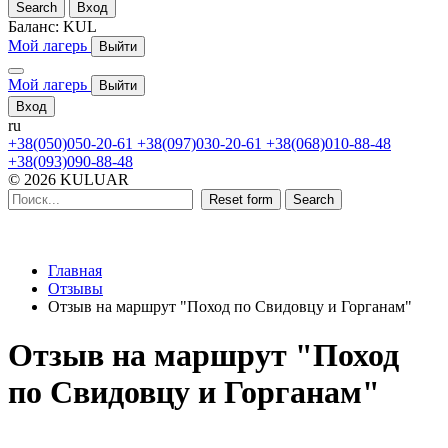
Search
Вход
Баланс:
KUL
Мой лагерь
Выйти
Мой лагерь
Выйти
Вход
ru
+38(050)050-20-61
+38(097)030-20-61
+38(068)010-88-48
+38(093)090-88-48
© 2026 KULUAR
Reset form
Search
Главная
Отзывы
Отзыв на маршрут "Поход по Свидовцу и Горганам"
Отзыв на маршрут "Поход
по Свидовцу и Горганам"