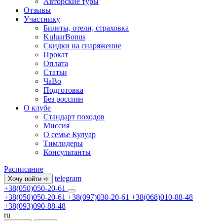
Авторские туры
Отзывы
Участнику
Билеты, отели, страховка
KuluarBonus
Скидки на снаряжение
Прокат
Оплата
Статьи
ЧаВо
Подготовка
Без россиян
О клубе
Стандарт походов
Миссия
О семье Кулуар
Тимлидеры
Консультанты
Расписание
telegram
Хочу пойти ➪
+38(050)050-20-61
+38(050)050-20-61
+38(097)030-20-61
+38(068)010-88-48
+38(093)090-88-48
ru