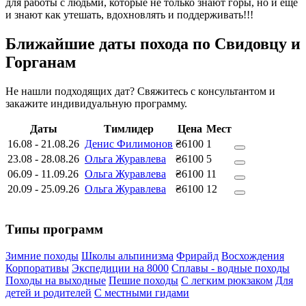
для работы с людьми, которые не только знают горы, но и ещё
и знают как утешать, вдохновлять и поддерживать!!!
Ближайшие даты похода по Свидовцу и
Горганам
Не нашли подходящих дат? Свяжитесь с консультантом и
закажите индивидуальную программу.
Даты
Тимлидер
Цена
Мест
16.08
-
21.08.26
Денис Филимонов
₴6100
1
23.08
-
28.08.26
Ольга Журавлева
₴6100
5
06.09
-
11.09.26
Ольга Журавлева
₴6100
11
20.09
-
25.09.26
Ольга Журавлева
₴6100
12
Типы программ
Зимние походы
Школы альпинизма
Фрирайд
Восхождения
Корпоративы
Экспедиции на 8000
Сплавы - водные походы
Походы на выходные
Пешие походы
С легким рюкзаком
Для
детей и родителей
С местными гидами