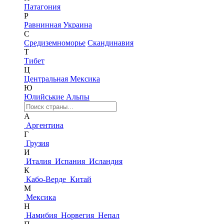
Патагония
Р
Равнинная Украина
С
Средиземноморье
Скандинавия
Т
Тибет
Ц
Центральная Мексика
Ю
Юлийськие Альпы
А
Аргентина
Г
Грузия
И
Италия
Испания
Исландия
К
Кабо-Верде
Китай
М
Мексика
Н
Намибия
Норвегия
Непал