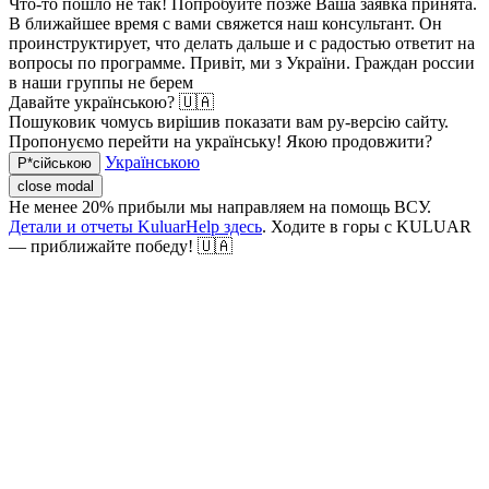
Что-то пошло не так! Попробуйте позже
Ваша заявка принята.
В ближайшее время с вами свяжется наш консультант. Он
проинструктирует, что делать дальше и с радостью ответит на
вопросы по программе.
Привіт, ми з України. Граждан россии
в наши группы не берем
Давайте українською? 🇺🇦
Пошуковик чомусь вирішив показати вам ру-версію сайту.
Пропонуємо перейти на українську! Якою продовжити?
Українською
Р*сійською
close modal
Не менее 20% прибыли мы направляем на помощь ВСУ.
Детали и отчеты KuluarHelp здесь
. Ходите в горы с KULUAR
— приближайте победу! 🇺🇦