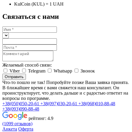
KulCoin (KUL) = 1 UAH
Связаться с нами
Желаемый способ связи:
Viber
Telegram
Whatsapp
Звонок
Отправить
Что-то пошло не так! Попробуйте позже
Ваша заявка принята.
В ближайшее время с вами свяжется наш консультант. Он
проинструктирует, что делать дальше и с радостью ответит на
вопросы по программе.
+38(050)050-20-61
+38(097)030-20-61
+38(068)010-88-48
+38(093)090-88-48
рейтинг:
4.9
(1099 отзывов)
Анкета
Оферта