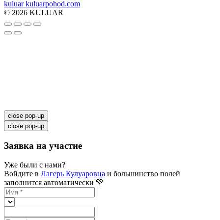
kuluar
k
u
l
u
a
r
p
o
h
o
d
.
c
o
m
© 2026 KULUAR
close pop-up
close pop-up
Заявка на участие
Уже были с нами?
Войдите в
Лагерь Кулуаровца
и большинство полей
заполнится автоматически 💚