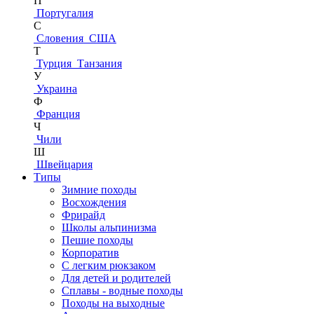
П
Португалия
С
Словения
США
Т
Турция
Танзания
У
Украина
Ф
Франция
Ч
Чили
Ш
Швейцария
Типы
Зимние походы
Восхождения
Фрирайд
Школы альпинизма
Пешие походы
Корпоратив
С легким рюкзаком
Для детей и родителей
Сплавы - водные походы
Походы на выходные