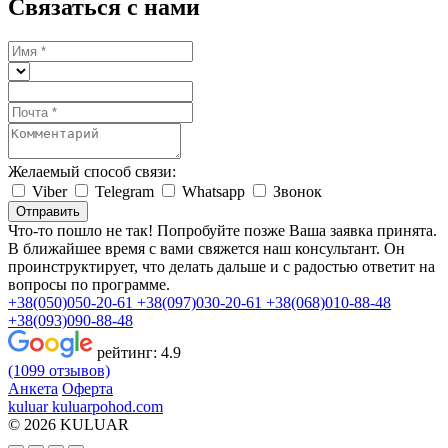
Связаться с нами
Желаемый способ связи:
Viber
Telegram
Whatsapp
Звонок
Отправить
Что-то пошло не так! Попробуйте позже
Ваша заявка принята.
В ближайшее время с вами свяжется наш консультант. Он
проинструктирует, что делать дальше и с радостью ответит на
вопросы по программе.
+38(050)050-20-61
+38(097)030-20-61
+38(068)010-88-48
+38(093)090-88-48
рейтинг:
4.9
(1099 отзывов)
Анкета
Оферта
kuluar
k
u
l
u
a
r
p
o
h
o
d
.
c
o
m
© 2026 KULUAR