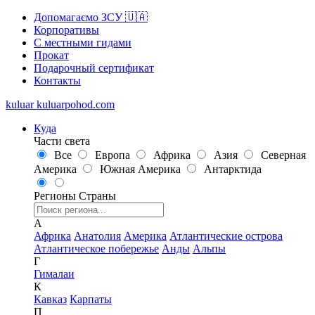
Допомагаємо ЗСУ 🇺🇦
Корпоративы
С местными гидами
Прокат
Подарочный сертификат
Контакты
kuluar
k
u
l
u
a
r
p
o
h
o
d
.
c
o
m
Куда
Части света
Все
Европа
Африка
Азия
Северная
Америка
Южная Америка
Антарктида
Регионы
Страны
А
Африка
Анатолия
Америка
Атлантические острова
Атлантическое побережье
Анды
Альпы
Г
Гималаи
К
Кавказ
Карпаты
П