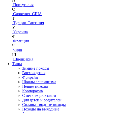
П
Португалия
С
Словения
США
Т
Турция
Танзания
У
Украина
Ф
Франция
Ч
Чили
Ш
Швейцария
Типы
Зимние походы
Восхождения
Фрирайд
Школы альпинизма
Пешие походы
Корпоратив
С легким рюкзаком
Для детей и родителей
Сплавы - водные походы
Походы на выходные