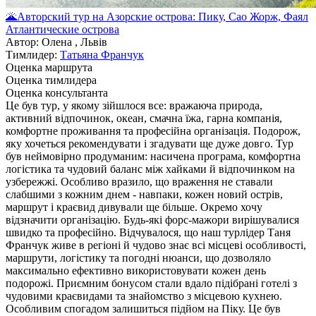
🌋Авторский тур на Азорские острова: Пику, Сао Жорж, Фаял
Атлантические острова
Автор: Олена , Львів
Тимлидер:
Татьяна Франчук
Оценка маршрута
Оценка тимлидера
Оценка консультанта
Це був тур, у якому зійшлося все: вражаюча природа,
активний відпочинок, океан, смачна їжа, гарна компанія,
комфортне проживання та професійна організація. Подорож,
яку хочеться рекомендувати і згадувати ще дуже довго. Тур
був неймовірно продуманим: насичена програма, комфортна
логістика та чудовий баланс між хайками й відпочинком на
узбережжі. Особливо вразило, що враження не ставали
слабшими з кожним днем - навпаки, кожен новий острів,
маршрут і краєвид дивували ще більше. Окремо хочу
відзначити організацію. Будь-які форс-мажори вирішувалися
швидко та професійно. Відчувалося, що наш турлідер Таня
Франчук живе в регіоні й чудово знає всі місцеві особливості,
маршрути, логістику та погодні нюанси, що дозволяло
максимально ефективно використовувати кожен день
подорожі. Приємним бонусом стали вдало підібрані готелі з
чудовими краєвидами та знайомство з місцевою кухнею.
Особливим спогадом залишиться підйом на Піку. Це був