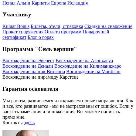
Непал
Альпи
Карпаты
Европа
Исландия
Участнику
Kuluar Bonus
Билеты, отели, страховка
Скидки на снаряжение
Прокат снаряжения
Оплата программ
Подарочный
сертификат
Блог о горах
Программа "Семь вершин"
Восхождение на Эверест
Восхождение на Аконкагуа
Восхождение на Денали
Восхождение на Килиманджаро
Восхождение на пик Винсона
Восхождение на Монблан
Восхождение на пирамиду Карстенз
Гарантия основателя
Мы растем, развиваемся и открываем новые направления. Как
и все, кто развивается - мы не застрахованы от ошибок. Если у
вас есть замечания или пожелания, Вы можете написать
прямо мне.
Контакты
здесь