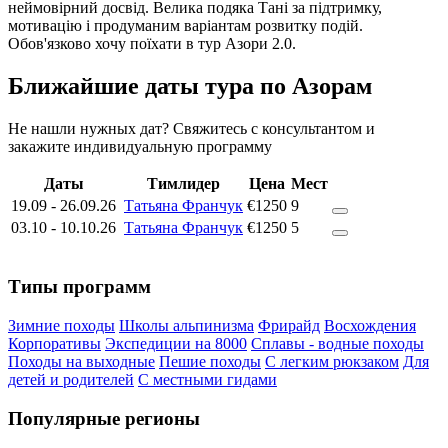
неймовірний досвід. Велика подяка Тані за підтримку,
мотивацію і продуманим варіантам розвитку подій.
Обов'язково хочу поїхати в тур Азори 2.0.
Ближайшие даты тура по Азорам
Не нашли нужных дат? Свяжитесь с консультантом и
закажите индивидуальную программу
Даты
Тимлидер
Цена
Мест
19.09
-
26.09.26
Татьяна Франчук
€1250
9
03.10
-
10.10.26
Татьяна Франчук
€1250
5
Типы программ
Зимние походы
Школы альпинизма
Фрирайд
Восхождения
Корпоративы
Экспедиции на 8000
Сплавы - водные походы
Походы на выходные
Пешие походы
С легким рюкзаком
Для
детей и родителей
С местными гидами
Популярные регионы