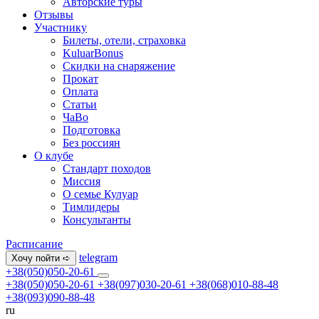
Авторские туры
Отзывы
Участнику
Билеты, отели, страховка
KuluarBonus
Скидки на снаряжение
Прокат
Оплата
Статьи
ЧаВо
Подготовка
Без россиян
О клубе
Стандарт походов
Миссия
О семье Кулуар
Тимлидеры
Консультанты
Расписание
telegram
Хочу пойти ➪
+38(050)050-20-61
+38(050)050-20-61
+38(097)030-20-61
+38(068)010-88-48
+38(093)090-88-48
ru