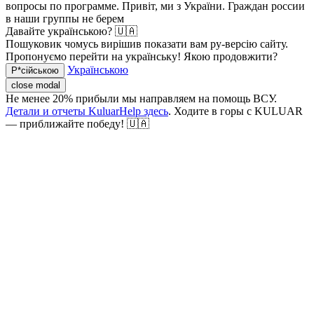
вопросы по программе.
Привіт, ми з України. Граждан россии
в наши группы не берем
Давайте українською? 🇺🇦
Пошуковик чомусь вирішив показати вам ру-версію сайту.
Пропонуємо перейти на українську! Якою продовжити?
Українською
Р*сійською
close modal
Не менее 20% прибыли мы направляем на помощь ВСУ.
Детали и отчеты KuluarHelp здесь
. Ходите в горы с KULUAR
— приближайте победу! 🇺🇦