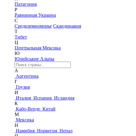
Патагония
Р
Равнинная Украина
С
Средиземноморье
Скандинавия
Т
Тибет
Ц
Центральная Мексика
Ю
Юлийськие Альпы
А
Аргентина
Г
Грузия
И
Италия
Испания
Исландия
К
Кабо-Верде
Китай
М
Мексика
Н
Намибия
Норвегия
Непал