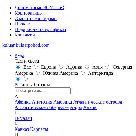
Допомагаємо ЗСУ 🇺🇦
Корпоративы
С местными гидами
Прокат
Подарочный сертификат
Контакты
kuluar
k
u
l
u
a
r
p
o
h
o
d
.
c
o
m
Куда
Части света
Все
Европа
Африка
Азия
Северная
Америка
Южная Америка
Антарктида
Регионы
Страны
А
Африка
Анатолия
Америка
Атлантические острова
Атлантическое побережье
Анды
Альпы
Г
Гималаи
К
Кавказ
Карпаты
П