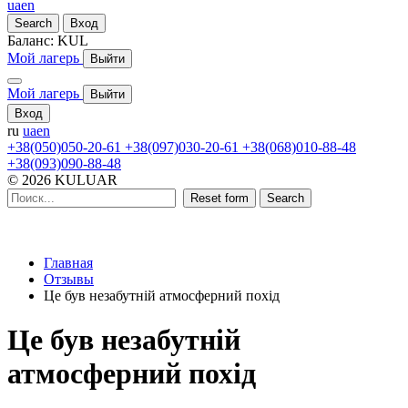
ua
en
Search
Вход
Баланс:
KUL
Мой лагерь
Выйти
Мой лагерь
Выйти
Вход
ru
ua
en
+38(050)050-20-61
+38(097)030-20-61
+38(068)010-88-48
+38(093)090-88-48
© 2026 KULUAR
Reset form
Search
Главная
Отзывы
Це був незабутній атмосферний похід
Це був незабутній
атмосферний похід