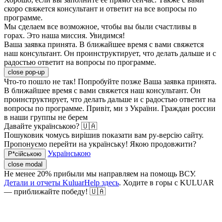
скоро свяжется консультант и ответит на все вопросы по
программе.
Мы сделаем все возможное, чтобы вы были счастливы в
горах. Это наша миссия. Увидимся!
Ваша заявка принята. В ближайшее время с вами свяжется
наш консультант. Он проинструктирует, что делать дальше и с
радостью ответит на вопросы по программе.
close pop-up
Что-то пошло не так! Попробуйте позже
Ваша заявка принята.
В ближайшее время с вами свяжется наш консультант. Он
проинструктирует, что делать дальше и с радостью ответит на
вопросы по программе.
Привіт, ми з України. Граждан россии
в наши группы не берем
Давайте українською? 🇺🇦
Пошуковик чомусь вирішив показати вам ру-версію сайту.
Пропонуємо перейти на українську! Якою продовжити?
Українською
Р*сійською
close modal
Не менее 20% прибыли мы направляем на помощь ВСУ.
Детали и отчеты KuluarHelp здесь
. Ходите в горы с KULUAR
— приближайте победу! 🇺🇦