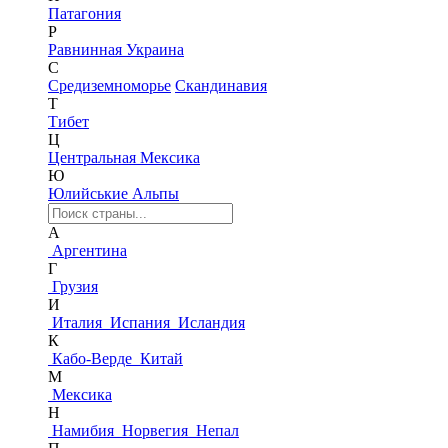
Патагония
Р
Равнинная Украина
С
Средиземноморье
Скандинавия
Т
Тибет
Ц
Центральная Мексика
Ю
Юлийськие Альпы
А
Аргентина
Г
Грузия
И
Италия
Испания
Исландия
К
Кабо-Верде
Китай
М
Мексика
Н
Намибия
Норвегия
Непал