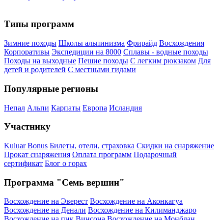
Типы программ
Зимние походы
Школы альпинизма
Фрирайд
Восхождения
Корпоративы
Экспедиции на 8000
Сплавы - водные походы
Походы на выходные
Пешие походы
С легким рюкзаком
Для
детей и родителей
С местными гидами
Популярные регионы
Непал
Альпи
Карпаты
Европа
Исландия
Участнику
Kuluar Bonus
Билеты, отели, страховка
Скидки на снаряжение
Прокат снаряжения
Оплата программ
Подарочный
сертификат
Блог о горах
Программа "Семь вершин"
Восхождение на Эверест
Восхождение на Аконкагуа
Восхождение на Денали
Восхождение на Килиманджаро
Восхождение на пик Винсона
Восхождение на Монблан