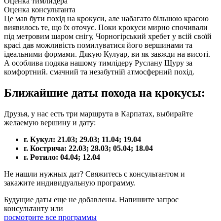
Оценка тимлидера
Оценка консультанта
Це мав бути похід на крокуси, але набагато більшою красою
виявилось те, що їх оточує. Поки крокуси мирно спочивали
під метровим шаром снігу, Чорногірський хребет у всій своїй
красі дав можливість помилуватися його вершинами та
ідеальними формами. Дякую Кулуар, ви як завжди на висоті.
А особлива подяка нашому тимлідеру Руслану Щуру за
комфортний. смачний та незабутній атмосферний похід.
Ближайшие даты похода на крокусы:
Друзья, у нас есть три маршрута в Карпатах, выбирайте
желаемую вершину и дату:
г. Кукул: 21.03; 29.03; 11.04; 19.04
г. Кострича: 22.03; 28.03; 05.04; 18.04
г. Ротило: 04.04; 12.04
Не нашли нужных дат? Свяжитесь с консультантом и
закажите индивидуальную программу.
Будущие даты еще не добавлены. Напишите запрос
консультанту или
посмотрите все программы