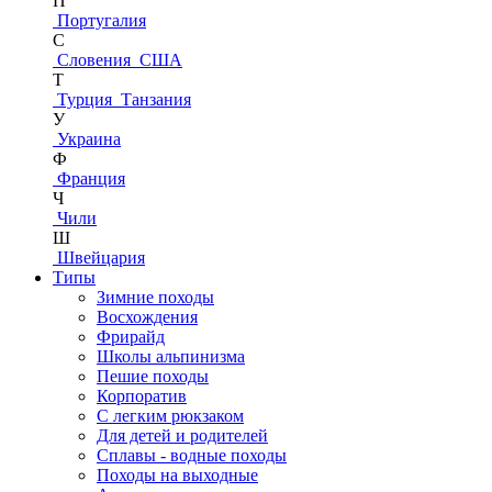
П
Португалия
С
Словения
США
Т
Турция
Танзания
У
Украина
Ф
Франция
Ч
Чили
Ш
Швейцария
Типы
Зимние походы
Восхождения
Фрирайд
Школы альпинизма
Пешие походы
Корпоратив
С легким рюкзаком
Для детей и родителей
Сплавы - водные походы
Походы на выходные