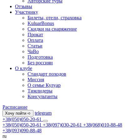
Авторские туры
Отзывы
Участнику
Билеты, отели, страховка
KuluarBonus
Скидки на снаряжение
Прокат
Оплата
Статьи
ЧаВо
Подготовка
Без россиян
О клубе
Стандарт походов
Миссия
О семье Кулуар
Тимлидеры
Консультанты
Расписание
telegram
Хочу пойти ➪
+38(050)050-20-61
+38(050)050-20-61
+38(097)030-20-61
+38(068)010-88-48
+38(093)090-88-48
ru