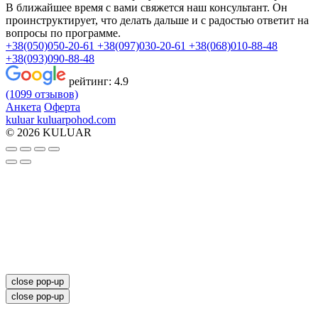
В ближайшее время с вами свяжется наш консультант. Он
проинструктирует, что делать дальше и с радостью ответит на
вопросы по программе.
+38(050)050-20-61
+38(097)030-20-61
+38(068)010-88-48
+38(093)090-88-48
рейтинг:
4.9
(1099 отзывов)
Анкета
Оферта
kuluar
k
u
l
u
a
r
p
o
h
o
d
.
c
o
m
© 2026 KULUAR
close pop-up
close pop-up