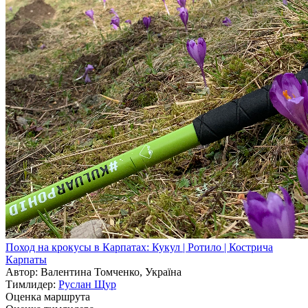
Поход на крокусы в Карпатах: Кукул | Ротило | Кострича
Карпаты
Автор: Валентина Томченко, Україна
Тимлидер:
Руслан Щур
Оценка маршрута