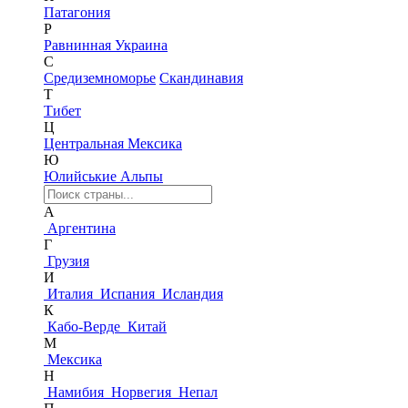
Патагония
Р
Равнинная Украина
С
Средиземноморье
Скандинавия
Т
Тибет
Ц
Центральная Мексика
Ю
Юлийськие Альпы
А
Аргентина
Г
Грузия
И
Италия
Испания
Исландия
К
Кабо-Верде
Китай
М
Мексика
Н
Намибия
Норвегия
Непал