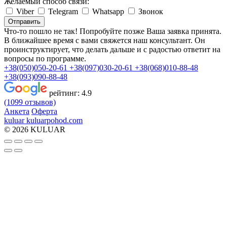
Желаемый способ связи:
Viber
Telegram
Whatsapp
Звонок
Отправить
Что-то пошло не так! Попробуйте позже
Ваша заявка принята.
В ближайшее время с вами свяжется наш консультант. Он
проинструктирует, что делать дальше и с радостью ответит на
вопросы по программе.
+38(050)050-20-61
+38(097)030-20-61
+38(068)010-88-48
+38(093)090-88-48
рейтинг:
4.9
(1099 отзывов)
Анкета
Оферта
kuluar
k
u
l
u
a
r
p
o
h
o
d
.
c
o
m
© 2026 KULUAR