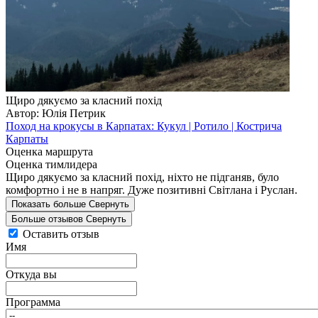
Щиро дякуємо за класний похід
Автор: Юлія Петрик
Поход на крокусы в Карпатах: Кукул | Ротило | Кострича
Карпаты
Оценка маршрута
Оценка тимлидера
Щиро дякуємо за класний похід, ніхто не підганяв, було
комфортно і не в напряг. Дуже позитивні Світлана і Руслан.
Показать больше
Свернуть
Больше отзывов
Свернуть
Оставить отзыв
Имя
Откуда вы
Программа