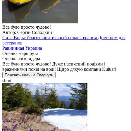
Все було просто чудово!
Автор: Сергій Солодкий
Сила Воды: благотворительный сплав-терапия Днестром для
ветеранов
Равнинная Украина
Оценка маршрута
Оценка тимлидера
Все було просто чудово! Дуже насичений подіями і
враженнями похід на воді! Щиро дякую компанії Kuluar!
Показать больше
Свернуть
short