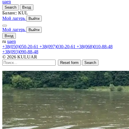
ua
en
Search
Вход
Баланс:
KUL
Мой лагерь
Выйти
Мой лагерь
Выйти
Вход
ru
ua
en
+38(050)050-20-61
+38(097)030-20-61
+38(068)010-88-48
+38(093)090-88-48
© 2026 KULUAR
Reset form
Search