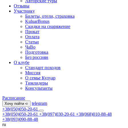
Авторские туры
Отзывы
Участнику
Билеты, отели, страховка
KuluarBonus
Скидки на снаряжение
Прокат
Оплата
Статьи
ЧаВо
Подготовка
Без россиян
О клубе
Стандарт походов
Миссия
О семье Кулуар
Тимлидеры
Консультанты
Расписание
telegram
Хочу пойти ➪
+38(050)050-20-61
+38(050)050-20-61
+38(097)030-20-61
+38(068)010-88-48
+38(093)090-88-48
ru