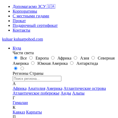
Допомагаємо ЗСУ 🇺🇦
Корпоративы
С местными гидами
Прокат
Подарочный сертификат
Контакты
kuluar
k
u
l
u
a
r
p
o
h
o
d
.
c
o
m
Куда
Части света
Все
Европа
Африка
Азия
Северная
Америка
Южная Америка
Антарктида
Регионы
Страны
А
Африка
Анатолия
Америка
Атлантические острова
Атлантическое побережье
Анды
Альпы
Г
Гималаи
К
Кавказ
Карпаты
П