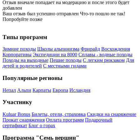
Отзыв вначале попадает на модерацию и после этого будет
добавлен
Ваш отзыв был успешно отправлен
Что-то пошло не так!
Попробуйте позже
Типы программ
Зимние походы
Школы альпинизма
Фрирайд
Восхождения
Корпоративы
Экспедиции на 8000
Сплавы - водные походы
Походы на выходные
Пешие походы
С легким рюкзаком
Для
детей и родителей
С местными гидами
Популярные регионы
Непал
Альпи
Карпаты
Европа
Исландия
Участнику
Kuluar Bonus
Билеты, отели, страховка
Скидки на снаряжение
Прокат снаряжения
Оплата программ
Подарочный
сертификат
Блог о горах
Программа "Семь вершин"