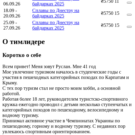
₴5750
11
06.09.26
байдарках 2025
18.09
-
Сплавы по Днестру на
₴5750
15
20.09.26
байдарках 2025
25.09
-
Сплавы по Днестру на
₴5750
15
27.09.26
байдарках 2025
О тимлидере
Коротко о себе
Всем привет! Меня зовут Руслан. Мне 41 год
Мое увлечение туризмом началось в студенческие годы с
участия в пешеходных категорийных походах по Карпатам и
Крыму.
С тех пор туризм стал не просто моим хобби, а основной
работой.
Работая более 18 лет, руководителем туристско-спортивного
кружка ежегодно проводил с детьми несколько ступенчатых и
категорийных походов по пешеходному, велосипедному и
водному туризму.
Принимал активное участие в Чемпионатах Украины по
пешеходному, горному и водному туризму. С недавних пор
увлекаюсь спортивным ориентированием.