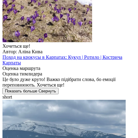
Хочеться ще!
Автор: Аліна Кива
Поход на крокусы в Карпатах: Кукул | Ротило | Кострича
Карпаты
Оценка маршрута
Оценка тимлидера
Це було дуже круто! Важко підібрати слова, бо емоції
переповнюють. Хочеться ще!
Показать больше
Свернуть
short