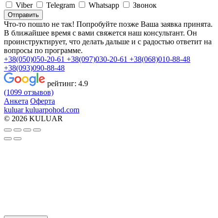
Viber
Telegram
Whatsapp
Звонок
Отправить
Что-то пошло не так! Попробуйте позже
Ваша заявка принята.
В ближайшее время с вами свяжется наш консультант. Он
проинструктирует, что делать дальше и с радостью ответит на
вопросы по программе.
+38(050)050-20-61
+38(097)030-20-61
+38(068)010-88-48
+38(093)090-88-48
рейтинг:
4.9
(1099 отзывов)
Анкета
Оферта
kuluar
k
u
l
u
a
r
p
o
h
o
d
.
c
o
m
© 2026 KULUAR