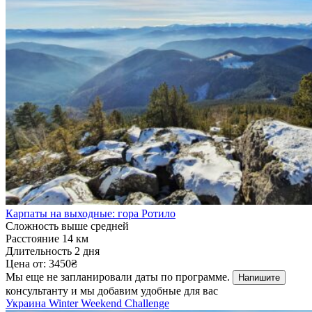
Карпаты на выходные: гора Ротило
Сложность
выше средней
Расстояние
14 км
Длительность
2 дня
Цена от:
3450₴
Мы еще не запланировали даты по программе.
Напишите
консультанту и мы добавим удобные для вас
Украина
Winter Weekend Challenge