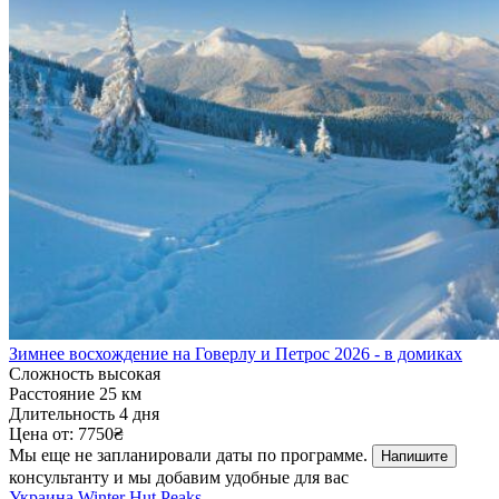
Зимнее восхождение на Говерлу и Петрос 2026 - в домиках
Сложность
высокая
Расстояние
25 км
Длительность
4 дня
Цена от:
7750₴
Мы еще не запланировали даты по программе.
Напишите
консультанту и мы добавим удобные для вас
Украина
Winter Hut Peaks