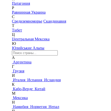
Патагония
Р
Равнинная Украина
С
Средиземноморье
Скандинавия
Т
Тибет
Ц
Центральная Мексика
Ю
Юлийськие Альпы
А
Аргентина
Г
Грузия
И
Италия
Испания
Исландия
К
Кабо-Верде
Китай
М
Мексика
Н
Намибия
Норвегия
Непал