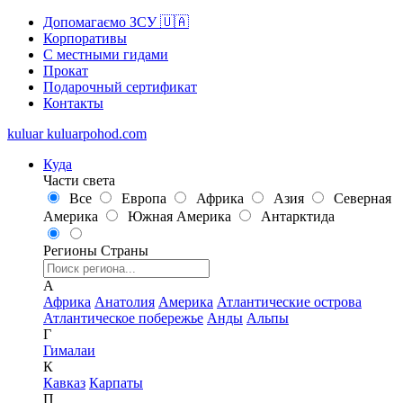
Допомагаємо ЗСУ 🇺🇦
Корпоративы
С местными гидами
Прокат
Подарочный сертификат
Контакты
kuluar
k
u
l
u
a
r
p
o
h
o
d
.
c
o
m
Куда
Части света
Все
Европа
Африка
Азия
Северная
Америка
Южная Америка
Антарктида
Регионы
Страны
А
Африка
Анатолия
Америка
Атлантические острова
Атлантическое побережье
Анды
Альпы
Г
Гималаи
К
Кавказ
Карпаты
П