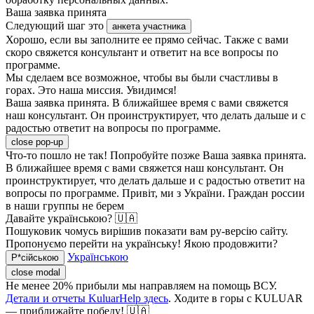
Ваша заявка принята
Следующий шаг это
анкета участника
Хорошо, если вы заполните ее прямо сейчас. Также с вами
скоро свяжется консультант и ответит на все вопросы по
программе.
Мы сделаем все возможное, чтобы вы были счастливы в
горах. Это наша миссия. Увидимся!
Ваша заявка принята. В ближайшее время с вами свяжется
наш консультант. Он проинструктирует, что делать дальше и с
радостью ответит на вопросы по программе.
close pop-up
Что-то пошло не так! Попробуйте позже
Ваша заявка принята.
В ближайшее время с вами свяжется наш консультант. Он
проинструктирует, что делать дальше и с радостью ответит на
вопросы по программе.
Привіт, ми з України. Граждан россии
в наши группы не берем
Давайте українською? 🇺🇦
Пошуковик чомусь вирішив показати вам ру-версію сайту.
Пропонуємо перейти на українську! Якою продовжити?
Українською
Р*сійською
close modal
Не менее 20% прибыли мы направляем на помощь ВСУ.
Детали и отчеты KuluarHelp здесь
. Ходите в горы с KULUAR
— приближайте победу! 🇺🇦