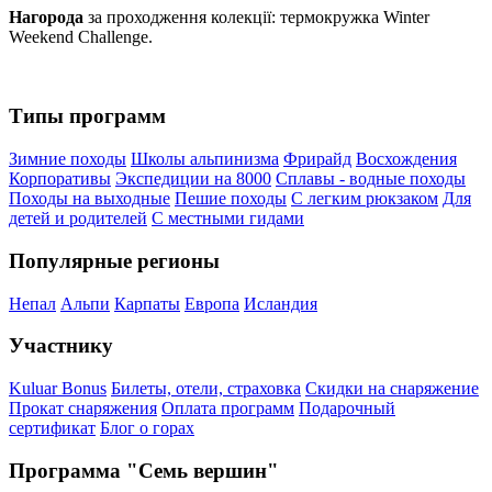
Нагорода
за проходження колекції: термокружка Winter
Weekend Challenge.
Типы программ
Зимние походы
Школы альпинизма
Фрирайд
Восхождения
Корпоративы
Экспедиции на 8000
Сплавы - водные походы
Походы на выходные
Пешие походы
С легким рюкзаком
Для
детей и родителей
С местными гидами
Популярные регионы
Непал
Альпи
Карпаты
Европа
Исландия
Участнику
Kuluar Bonus
Билеты, отели, страховка
Скидки на снаряжение
Прокат снаряжения
Оплата программ
Подарочный
сертификат
Блог о горах
Программа "Семь вершин"