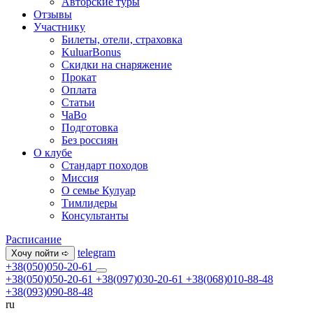
Авторские туры
Отзывы
Участнику
Билеты, отели, страховка
KuluarBonus
Скидки на снаряжение
Прокат
Оплата
Статьи
ЧаВо
Подготовка
Без россиян
О клубе
Стандарт походов
Миссия
О семье Кулуар
Тимлидеры
Консультанты
Расписание
telegram
Хочу пойти ➪
+38(050)050-20-61
+38(050)050-20-61
+38(097)030-20-61
+38(068)010-88-48
+38(093)090-88-48
ru