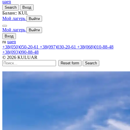
ua
en
Search
Вход
Баланс:
KUL
Мой лагерь
Выйти
Мой лагерь
Выйти
Вход
ru
ua
en
+38(050)050-20-61
+38(097)030-20-61
+38(068)010-88-48
+38(093)090-88-48
© 2026 KULUAR
Reset form
Search