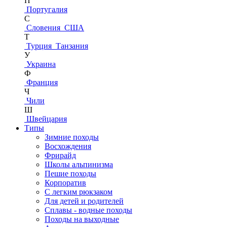
П
Португалия
С
Словения
США
Т
Турция
Танзания
У
Украина
Ф
Франция
Ч
Чили
Ш
Швейцария
Типы
Зимние походы
Восхождения
Фрирайд
Школы альпинизма
Пешие походы
Корпоратив
С легким рюкзаком
Для детей и родителей
Сплавы - водные походы
Походы на выходные