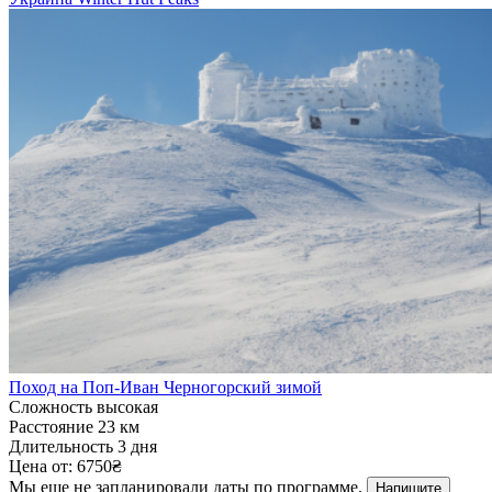
Поход на Поп-Иван Черногорский зимой
Сложность
высокая
Расстояние
23 км
Длительность
3 дня
Цена от:
6750₴
Мы еще не запланировали даты по программе.
Напишите