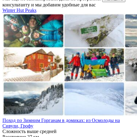
консультанту и мы добавим удобные для вас
Winter Hut Peaks
Поход по Зимним Горганам в домиках: из Осмолоды на
Сивули, Грофу
Сложность
выше средней
Расстояние
27 км