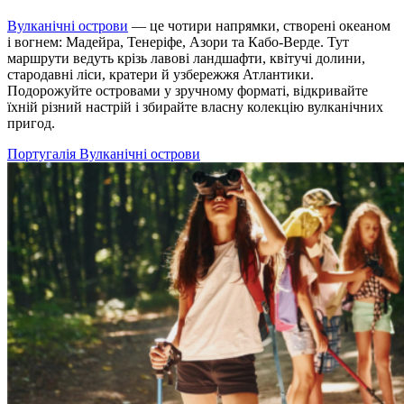
Вулканічні острови
— це чотири напрямки, створені океаном
і вогнем: Мадейра, Тенеріфе, Азори та Кабо-Верде. Тут
маршрути ведуть крізь лавові ландшафти, квітучі долини,
стародавні ліси, кратери й узбережжя Атлантики.
Подорожуйте островами у зручному форматі, відкривайте
їхній різний настрій і збирайте власну колекцію вулканічних
пригод.
Португалія
Вулканічні острови