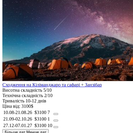
Сходження на Кіліманджаро та сафарі + Занзібар
Висотна складність
5/10
Технічна складність
2/10
Тривалість
10-12 днів
Ціна від:
3100$
10.08-21.08.26
$3100
7
21.09-02.10.26
$3100
1
27.12-07.01.27
$3100
10
Більше дат
Менше дат