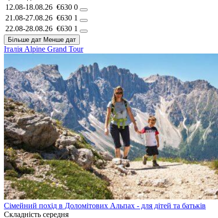
12.08-18.08.26
€630
0
21.08-27.08.26
€630
1
22.08-28.08.26
€630
1
Більше дат
Менше дат
Італія
Alpine Grand Tour
Сімейний похід в Доломітових Альпах - для дітей та батьків
Складність
середня