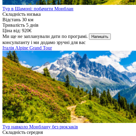
Тур в Шамоні: побачити Монблан
Складність
низька
Відстань
30 км
Тривалість
5 днів
Ціна від:
920€
Ми ще не запланували дати по програмі.
Напишіть
консультанту і ми додамо зручні для вас
Італія
Alpine Grand Tour
Тур навколо Монблану без рюкзаків
Складність
середня