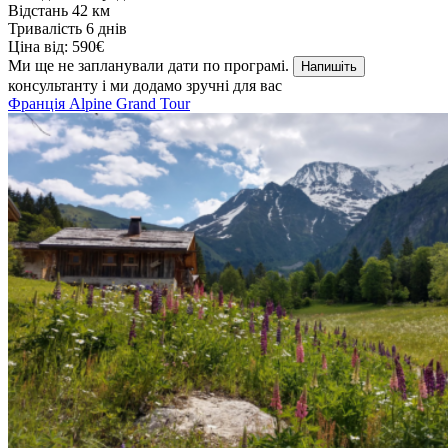
Відстань
42 км
Тривалість
6 днів
Ціна від:
590€
Ми ще не запланували дати по програмі.
Напишіть
консультанту і ми додамо зручні для вас
Франція
Alpine Grand Tour