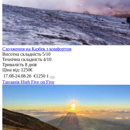
Сходження на Казбек з комфортом
Висотна складність
5/10
Технічна складність
4/10
Тривалість
8 днів
Ціна від:
1250€
17.08-24.08.26
€1250
1
Танзанія
High Five on Five