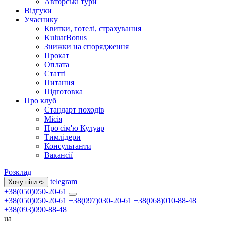
Авторські тури
Відгуки
Учаснику
Квитки, готелі, страхування
KuluarBonus
Знижки на спорядження
Прокат
Оплата
Статті
Питання
Підготовка
Про клуб
Стандарт походів
Місія
Про сім'ю Кулуар
Тимлідери
Консультанти
Вакансії
Розклад
telegram
Хочу піти ➪
+38(050)050-20-61
+38(050)050-20-61
+38(097)030-20-61
+38(068)010-88-48
+38(093)090-88-48
ua