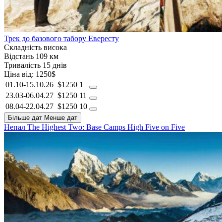
Трек до базового табору Евересту
Складність
висока
Відстань
109 км
Тривалість
15 днів
Ціна від:
1250$
01.10-15.10.26
$1250
1
23.03-06.04.27
$1250
11
08.04-22.04.27
$1250
10
Більше дат
Менше дат
Непал
The Highest Two: Base Camps
High Five on Five