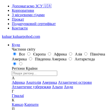
Допомагаємо ЗСУ 🇺🇦
Корпоративи
З місцевими гідами
Прокат
Подарунковий сертифікат
Контакти
kuluar
k
u
l
u
a
r
p
o
h
o
d
.
c
o
m
Куди
Частини світу
Все
Європа
Африка
Азія
Північна
Америка
Південна Америка
Антарктида
Регіони
Країни
А
Африка
Анатолія
Америка
Атлантичні острови
Атлантичне узбережжя
Альпи
Анди
Г
Гімалаї
К
Кавказ
Карпати
П