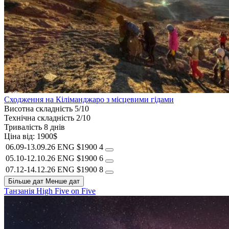
Сходження на Кіліманджаро з місцевими гідами
Висотна складність
5/10
Технічна складність
2/10
Тривалість
8 днів
Ціна від:
1900$
06.09-13.09.26
ENG
$1900
4
05.10-12.10.26
ENG
$1900
6
07.12-14.12.26
ENG
$1900
8
Більше дат
Менше дат
Танзанія
High Five on Five