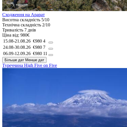
Сходження на Арарат
Висотна складність
5/10
Технічна складність
2/10
Тривалість
7 днів
Ціна від:
980€
15.08-21.08.26
€980
4
24.08-30.08.26
€980
7
06.09-12.09.26
€980
11
Більше дат
Менше дат
Туреччина
High Five on Five