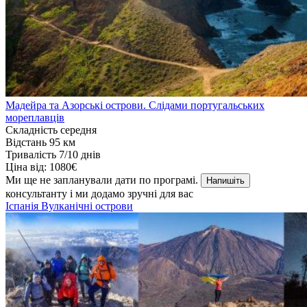
Мадейра та Азорські острови. Слідами португальських
мореплавців
Складність
середня
Відстань
95 км
Тривалість
7/10 днів
Ціна від:
1080€
Ми ще не запланували дати по програмі.
Напишіть
консультанту і ми додамо зручні для вас
Іспанія
Вулканічні острови