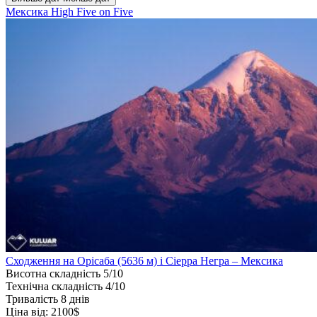
Мексика
High Five on Five
Сходження на Орісаба (5636 м) і Сіерра Негра – Мексика
Висотна складність
5/10
Технічна складність
4/10
Тривалість
8 днів
Ціна від:
2100$