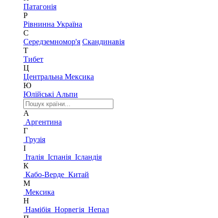
Патагонія
Р
Рівнинна Україна
С
Середземномор'я
Скандинавія
Т
Тибет
Ц
Центральна Мексика
Ю
Юлійські Альпи
А
Аргентина
Г
Грузія
І
Італія
Іспанія
Ісландія
К
Кабо-Верде
Китай
М
Мексика
Н
Намібія
Норвегія
Непал