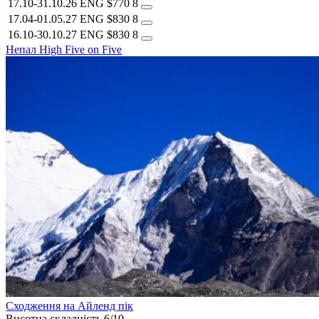
17.10-31.10.26
ENG
$770
8
17.04-01.05.27
ENG
$830
8
16.10-30.10.27
ENG
$830
8
Непал
High Five on Five
Сходження на Айленд пік
Висотна складність
6/10