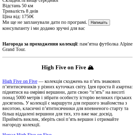
Складність
вище середньої
Відстань
50 км
Тривалість
8 днів
Ціна від:
1750€
Ми ще не запланували дати по програмі.
Напишіть
консультанту і ми додамо зручні для вас
Нагорода за проходження колекції
: памʼятна футболка Alpine
Grand Tour.
High Five on Five 🏔
High Five on Five
— колекція сходжень на п’ять знакових
п’ятитисячників у різних куточках світу. Ідея проста й азартна:
піднятися на омріяні вершини, дати свою “п’ять” на висоті
понад 5000 метрів і зібрати особисту історію великих гірських
досягнень. У колекції є маршрути для першого знайомства з
висотою, класичні п’ятитисячники для впевненого старту та
більш віддалені вершини для тих, хто вже має досвід.
Прийміть виклик, зберіть свої п’ять вершин і отримайте
нагороду колекції.
Непал
High Five on Five