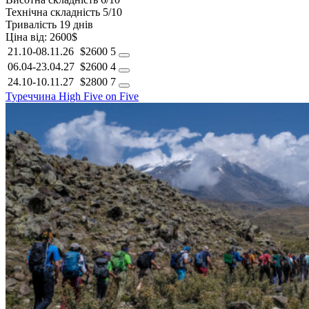
Технічна складність
5/10
Тривалість
19 днів
Ціна від:
2600$
21.10-08.11.26
$2600
5
06.04-23.04.27
$2600
4
24.10-10.11.27
$2800
7
Туреччина
High Five on Five