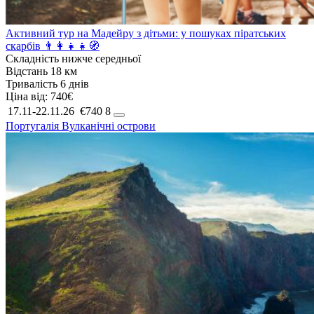
Активний тур на Мадейру з дітьми: у пошуках піратських
скарбів 👨‍👩‍👧‍👧🧭
Складність
нижче середньої
Відстань
18 км
Тривалість
6 днів
Ціна від:
740€
17.11-22.11.26
€740
8
Португалія
Вулканічні острови