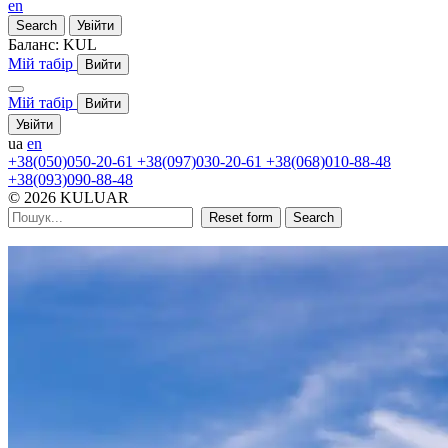
en
Search
Увійти
Баланс:
KUL
Мій табір
Вийти
Мій табір
Вийти
Увійти
ua
en
+38(050)050-20-61
+38(097)030-20-61
+38(068)010-88-48
+38(093)090-88-48
© 2026 KULUAR
Reset form
Search