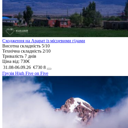
Сходження на Арарат із місцевими гідами
Висотна складність
5/10
Технічна складність
2/10
Тривалість
7 днів
Ціна від:
730€
31.08-06.09.26
€730
8
Грузія
High Five on Five