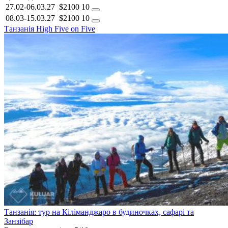
27.02-06.03.27
$2100
10
08.03-15.03.27
$2100
10
Танзанія
High Five on Five
Танзанія: тур на Кіліманджаро в будиночках, сафарі та
Занзібар