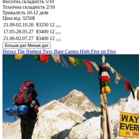
Висотна складність
5/10
Технічна складність
2/10
Тривалість
10-12 днів
Ціна від:
3250$
21.09-02.10.26
$3250
12
17.05-28.05.27
$3400
12
21.06-02.07.27
$3400
12
Більше дат
Менше дат
Непал
The Highest Two: Base Camps
High Five on Five