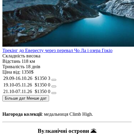
Трекінг до Евересту через перевал Чо Ла і озера Гокіо
Складність
висока
Відстань
118 км
Тривалість
18 днів
Ціна від:
1350$
29.09-16.10.26
$1350
3
19.10-05.11.26
$1350
0
21.10-07.11.26
$1350
0
Більше дат
Менше дат
Нагорода колекції
: медальниця Climb High.
Вулканічні острови 🌋