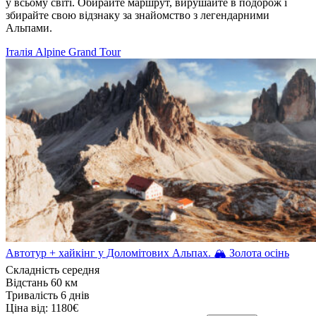
у всьому світі. Обирайте маршрут, вирушайте в подорож і
збирайте свою відзнаку за знайомство з легендарними
Альпами.
Італія
Alpine Grand Tour
Автотур + хайкінг у Доломітових Альпах. 🏔 Золота осінь
Складність
середня
Відстань
60 км
Тривалість
6 днів
Ціна від:
1180€