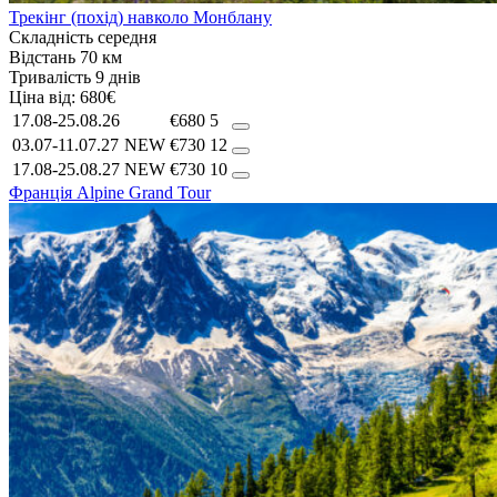
Трекінг (похід) навколо Монблану
Складність
середня
Відстань
70 км
Тривалість
9 днів
Ціна від:
680€
17.08-25.08.26
€680
5
03.07-11.07.27
NEW
€730
12
17.08-25.08.27
NEW
€730
10
Франція
Alpine Grand Tour