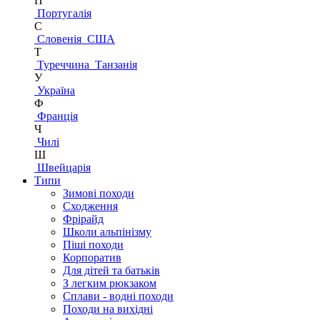
П
Португалія
С
Словенія
США
Т
Туреччина
Танзанія
У
Україна
Ф
Франція
Ч
Чилі
Ш
Швейцарія
Типи
Зимові походи
Сходження
Фрірайд
Школи альпінізму
Піші походи
Корпоратив
Для дітей та батьків
З легким рюкзаком
Сплави - водні походи
Походи на вихідні