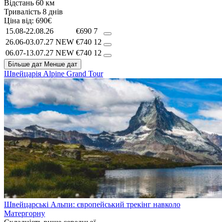
Відстань
60 км
Тривалість
8 днів
Ціна від:
690€
15.08-22.08.26
€690
7
26.06-03.07.27
NEW
€740
12
06.07-13.07.27
NEW
€740
12
Більше дат
Менше дат
Швейцарія
Alpine Grand Tour
Швейцарські Альпи: європейський трекінг навколо
Матергорну