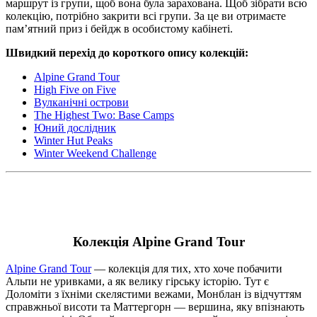
маршрут із групи, щоб вона була зарахована. Щоб зібрати всю
колекцію, потрібно закрити всі групи. За це ви отримаєте
пам’ятний приз і бейдж в особистому кабінеті.
Швидкий перехід до короткого опису колекцій:
Alpine Grand Tour
High Five on Five
Вулканічні острови
The Highest Two: Base Camps
Юний дослідник
Winter Hut Peaks
Winter Weekend Challenge
Колекція Alpine Grand Tour
Alpine Grand Tour
— колекція для тих, хто хоче побачити
Альпи не уривками, а як велику гірську історію. Тут є
Доломіти з їхніми скелястими вежами, Монблан із відчуттям
справжньої висоти та Маттергорн — вершина, яку впізнають