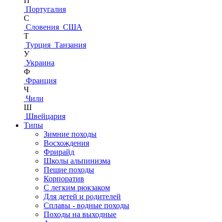
П
Португалия
С
Словения
США
Т
Турция
Танзания
У
Украина
Ф
Франция
Ч
Чили
Ш
Швейцария
Типы
Зимние походы
Восхождения
Фрирайд
Школы альпинизма
Пешие походы
Корпоратив
С легким рюкзаком
Для детей и родителей
Сплавы - водные походы
Походы на выходные