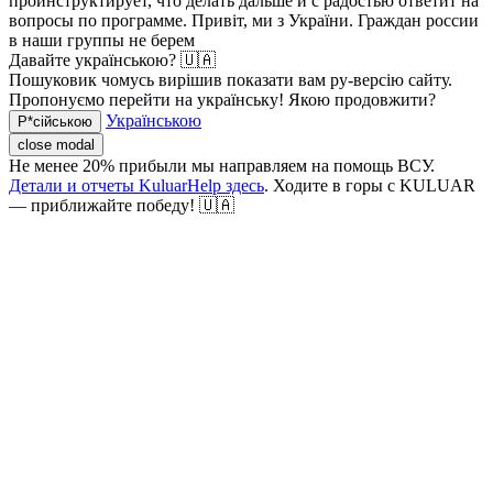
проинструктирует, что делать дальше и с радостью ответит на
вопросы по программе.
Привіт, ми з України. Граждан россии
в наши группы не берем
Давайте українською? 🇺🇦
Пошуковик чомусь вирішив показати вам ру-версію сайту.
Пропонуємо перейти на українську! Якою продовжити?
Українською
Р*сійською
close modal
Не менее 20% прибыли мы направляем на помощь ВСУ.
Детали и отчеты KuluarHelp здесь
. Ходите в горы с KULUAR
— приближайте победу! 🇺🇦