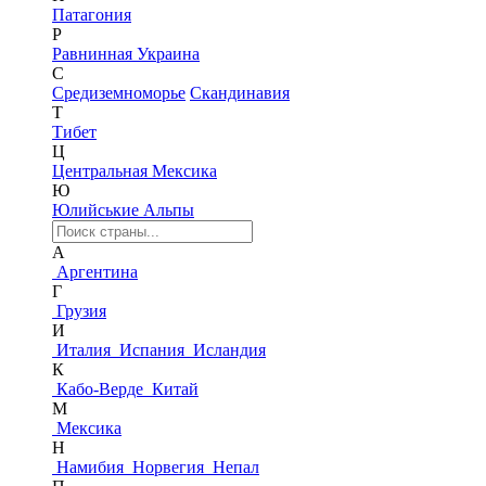
Патагония
Р
Равнинная Украина
С
Средиземноморье
Скандинавия
Т
Тибет
Ц
Центральная Мексика
Ю
Юлийськие Альпы
А
Аргентина
Г
Грузия
И
Италия
Испания
Исландия
К
Кабо-Верде
Китай
М
Мексика
Н
Намибия
Норвегия
Непал