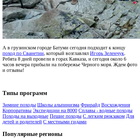
А в грузинском городе Батуми сегодня подходит к концу
поход по Сванетии
, который возглавлял
Игорь Зеленчук
.
Ребята 8 дней провели в горах Кавказа, и сегодня около 6
часов вечера прибыли на побережье Черного моря. Ждем фото
и отзывы!
Типы программ
Зимние походы
Школы альпинизма
Фрирайд
Восхождения
Корпоративы
Экспедиции на 8000
Сплавы - водные походы
Походы на выходные
Пешие походы
С легким рюкзаком
Для
детей и родителей
С местными гидами
Популярные регионы