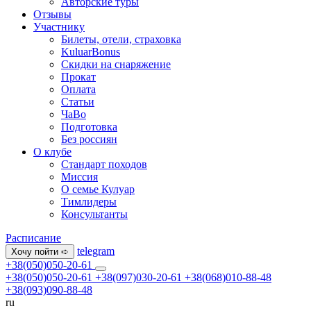
Авторские туры
Отзывы
Участнику
Билеты, отели, страховка
KuluarBonus
Скидки на снаряжение
Прокат
Оплата
Статьи
ЧаВо
Подготовка
Без россиян
О клубе
Стандарт походов
Миссия
О семье Кулуар
Тимлидеры
Консультанты
Расписание
telegram
Хочу пойти ➪
+38(050)050-20-61
+38(050)050-20-61
+38(097)030-20-61
+38(068)010-88-48
+38(093)090-88-48
ru