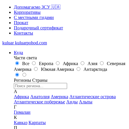
Допомагаємо ЗСУ 🇺🇦
Корпоративы
С местными гидами
Прокат
Подарочный сертификат
Контакты
kuluar
k
u
l
u
a
r
p
o
h
o
d
.
c
o
m
Куда
Части света
Все
Европа
Африка
Азия
Северная
Америка
Южная Америка
Антарктида
Регионы
Страны
А
Африка
Анатолия
Америка
Атлантические острова
Атлантическое побережье
Анды
Альпы
Г
Гималаи
К
Кавказ
Карпаты
П