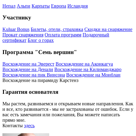
Непал
Альпи
Карпаты
Европа
Исландия
Участнику
Kuluar Bonus
Билеты, отели, страховка
Скидки на снаряжение
Прокат снаряжения
Оплата программ
Подарочный
сертификат
Блог о горах
Программа "Семь вершин"
Восхождение на Эверест
Восхождение на Аконкагуа
Восхождение на Денали
Восхождение на Килиманджаро
Восхождение на пик Винсона
Восхождение на Монблан
Восхождение на пирамиду Карстенз
Гарантия основателя
Мы растем, развиваемся и открываем новые направления. Как
и все, кто развивается - мы не застрахованы от ошибок. Если у
вас есть замечания или пожелания, Вы можете написать
прямо мне.
Контакты
здесь