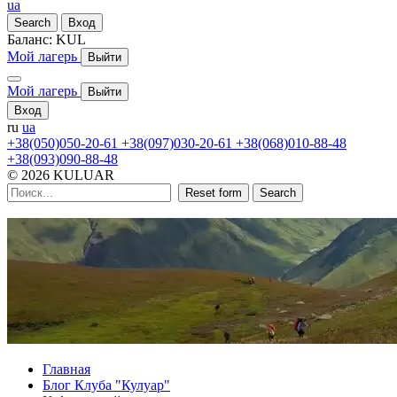
ua
Search
Вход
Баланс:
KUL
Мой лагерь
Выйти
Мой лагерь
Выйти
Вход
ru
ua
+38(050)050-20-61
+38(097)030-20-61
+38(068)010-88-48
+38(093)090-88-48
© 2026 KULUAR
Reset form
Search
Главная
Блог Клуба "Кулуар"