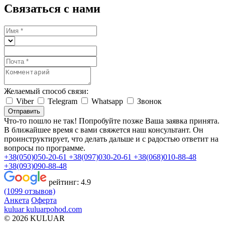
Связаться с нами
Желаемый способ связи:
Viber
Telegram
Whatsapp
Звонок
Отправить
Что-то пошло не так! Попробуйте позже
Ваша заявка принята.
В ближайшее время с вами свяжется наш консультант. Он
проинструктирует, что делать дальше и с радостью ответит на
вопросы по программе.
+38(050)050-20-61
+38(097)030-20-61
+38(068)010-88-48
+38(093)090-88-48
рейтинг:
4.9
(1099 отзывов)
Анкета
Оферта
kuluar
k
u
l
u
a
r
p
o
h
o
d
.
c
o
m
© 2026 KULUAR