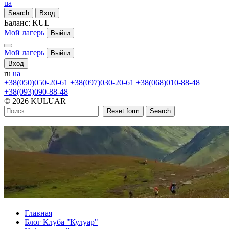
ua
Search
Вход
Баланс:
KUL
Мой лагерь
Выйти
Мой лагерь
Выйти
Вход
ru
ua
+38(050)050-20-61
+38(097)030-20-61
+38(068)010-88-48
+38(093)090-88-48
© 2026 KULUAR
Reset form
Search
Главная
Блог Клуба "Кулуар"