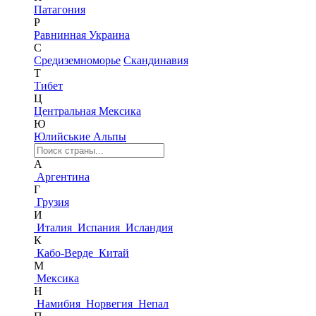
Патагония
Р
Равнинная Украина
С
Средиземноморье
Скандинавия
Т
Тибет
Ц
Центральная Мексика
Ю
Юлийськие Альпы
А
Аргентина
Г
Грузия
И
Италия
Испания
Исландия
К
Кабо-Верде
Китай
М
Мексика
Н
Намибия
Норвегия
Непал