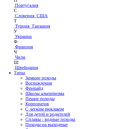
П
Португалия
С
Словения
США
Т
Турция
Танзания
У
Украина
Ф
Франция
Ч
Чили
Ш
Швейцария
Типы
Зимние походы
Восхождения
Фрирайд
Школы альпинизма
Пешие походы
Корпоратив
С легким рюкзаком
Для детей и родителей
Сплавы - водные походы
Походы на выходные