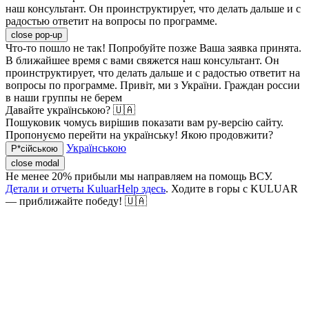
наш консультант. Он проинструктирует, что делать дальше и с
радостью ответит на вопросы по программе.
close pop-up
Что-то пошло не так! Попробуйте позже
Ваша заявка принята.
В ближайшее время с вами свяжется наш консультант. Он
проинструктирует, что делать дальше и с радостью ответит на
вопросы по программе.
Привіт, ми з України. Граждан россии
в наши группы не берем
Давайте українською? 🇺🇦
Пошуковик чомусь вирішив показати вам ру-версію сайту.
Пропонуємо перейти на українську! Якою продовжити?
Українською
Р*сійською
close modal
Не менее 20% прибыли мы направляем на помощь ВСУ.
Детали и отчеты KuluarHelp здесь
. Ходите в горы с KULUAR
— приближайте победу! 🇺🇦