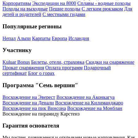
Корпоративы
Экспедиции на 8000
Сплавы - водные походы
Походы на выходные
Пешие походы
С легким рюкзаком
Для
детей и родителей
С местными гидами
Популярные регионы
Непал
Альпи
Карпаты
Европа
Исландия
Участнику
Kuluar Bonus
Билеты, отели, страховка
Скидки на снаряжение
Прокат снаряжения
Оплата программ
Подарочный
сертификат
Блог о горах
Программа "Семь вершин"
Восхождение на Эверест
Восхождение на Аконкагуа
Восхождение на Денали
Восхождение на Килиманджаро
Восхождение на пик Винсона
Восхождение на Монблан
Восхождение на пирамиду Карстенз
Гарантия основателя
Мы растем, развиваемся и открываем новые направления. Как