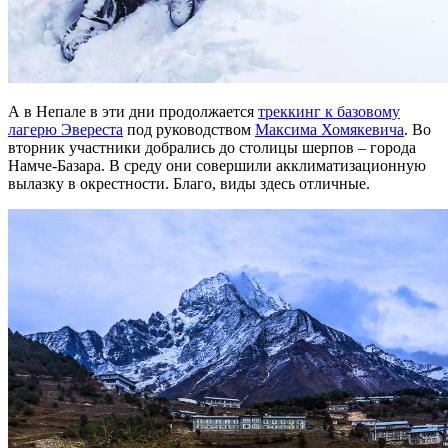
А в Непале в эти дни продолжается
треккинг к базовому
лагерю Эвереста
под руководством
Максима Хомякевича
. Во
вторник участники добрались до столицы шерпов – города
Намче-Базара. В среду они совершили акклиматизационную
вылазку в окрестности. Благо, виды здесь отличные.