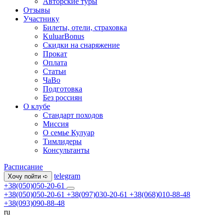
Авторские туры
Отзывы
Участнику
Билеты, отели, страховка
KuluarBonus
Скидки на снаряжение
Прокат
Оплата
Статьи
ЧаВо
Подготовка
Без россиян
О клубе
Стандарт походов
Миссия
О семье Кулуар
Тимлидеры
Консультанты
Расписание
telegram
Хочу пойти ➪
+38(050)050-20-61
+38(050)050-20-61
+38(097)030-20-61
+38(068)010-88-48
+38(093)090-88-48
ru