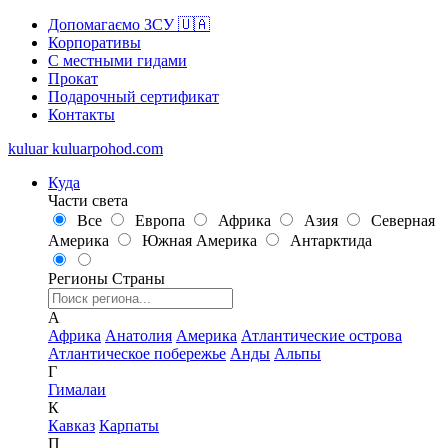
Допомагаємо ЗСУ 🇺🇦
Корпоративы
С местными гидами
Прокат
Подарочный сертификат
Контакты
kuluar
k
u
l
u
a
r
p
o
h
o
d
.
c
o
m
Куда
Части света
Все
Европа
Африка
Азия
Северная
Америка
Южная Америка
Антарктида
Регионы
Страны
А
Африка
Анатолия
Америка
Атлантические острова
Атлантическое побережье
Анды
Альпы
Г
Гималаи
К
Кавказ
Карпаты
П