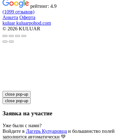
рейтинг:
4.9
(1099 отзывов)
Анкета
Оферта
kuluar
k
u
l
u
a
r
p
o
h
o
d
.
c
o
m
© 2026 KULUAR
close pop-up
close pop-up
Заявка на участие
Уже были с нами?
Войдите в
Лагерь Кулуаровца
и большинство полей
заполнится автоматически 💚