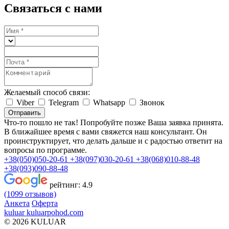
Связаться с нами
Желаемый способ связи:
Viber
Telegram
Whatsapp
Звонок
Отправить
Что-то пошло не так! Попробуйте позже
Ваша заявка принята.
В ближайшее время с вами свяжется наш консультант. Он
проинструктирует, что делать дальше и с радостью ответит на
вопросы по программе.
+38(050)050-20-61
+38(097)030-20-61
+38(068)010-88-48
+38(093)090-88-48
рейтинг:
4.9
(1099 отзывов)
Анкета
Оферта
kuluar
k
u
l
u
a
r
p
o
h
o
d
.
c
o
m
© 2026 KULUAR