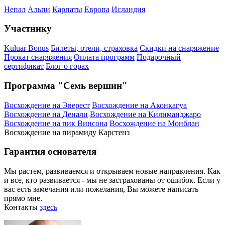
Непал
Альпи
Карпаты
Европа
Исландия
Участнику
Kuluar Bonus
Билеты, отели, страховка
Скидки на снаряжение
Прокат снаряжения
Оплата программ
Подарочный
сертификат
Блог о горах
Программа "Семь вершин"
Восхождение на Эверест
Восхождение на Аконкагуа
Восхождение на Денали
Восхождение на Килиманджаро
Восхождение на пик Винсона
Восхождение на Монблан
Восхождение на пирамиду Карстенз
Гарантия основателя
Мы растем, развиваемся и открываем новые направления. Как
и все, кто развивается - мы не застрахованы от ошибок. Если у
вас есть замечания или пожелания, Вы можете написать
прямо мне.
Контакты
здесь