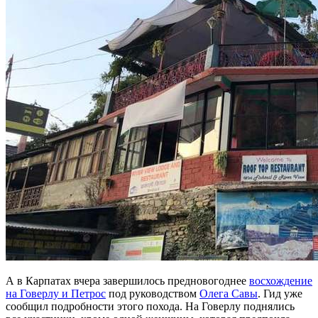
А в Карпатах вчера завершилось предновогоднее
восхождение
на Говерлу и Петрос
под руководством
Олега Савы
. Гид уже
сообщил подробности этого похода. На Говерлу поднялись