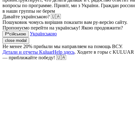
вопросы по программе.
Привіт, ми з України. Граждан россии
в наши группы не берем
Давайте українською? 🇺🇦
Пошуковик чомусь вирішив показати вам ру-версію сайту.
Пропонуємо перейти на українську! Якою продовжити?
Українською
Р*сійською
close modal
Не менее 20% прибыли мы направляем на помощь ВСУ.
Детали и отчеты KuluarHelp здесь
. Ходите в горы с KULUAR
— приближайте победу! 🇺🇦