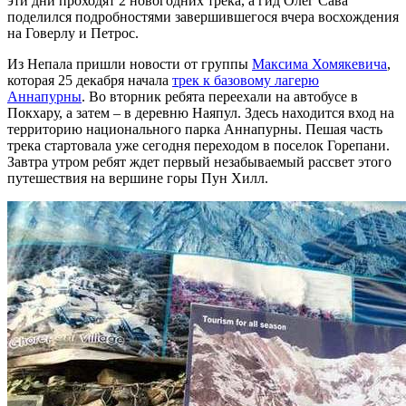
эти дни проходят 2 новогодних трека, а гид Олег Сава
поделился подробностями завершившегося вчера восхождения
на Говерлу и Петрос.
Из Непала пришли новости от группы
Максима Хомякевича
,
которая 25 декабря начала
трек к базовому лагерю
Аннапурны
. Во вторник ребята переехали на автобусе в
Покхару, а затем – в деревню Наяпул. Здесь находится вход на
территорию национального парка Аннапурны. Пешая часть
трека стартовала уже сегодня переходом в поселок Горепани.
Завтра утром ребят ждет первый незабываемый рассвет этого
путешествия на вершине горы Пун Хилл.