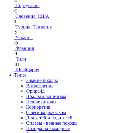
П
Португалия
С
Словения
США
Т
Турция
Танзания
У
Украина
Ф
Франция
Ч
Чили
Ш
Швейцария
Типы
Зимние походы
Восхождения
Фрирайд
Школы альпинизма
Пешие походы
Корпоратив
С легким рюкзаком
Для детей и родителей
Сплавы - водные походы
Походы на выходные