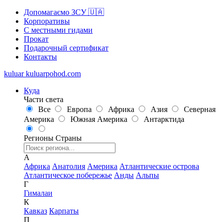
Допомагаємо ЗСУ 🇺🇦
Корпоративы
С местными гидами
Прокат
Подарочный сертификат
Контакты
kuluar
k
u
l
u
a
r
p
o
h
o
d
.
c
o
m
Куда
Части света
Все
Европа
Африка
Азия
Северная
Америка
Южная Америка
Антарктида
Регионы
Страны
А
Африка
Анатолия
Америка
Атлантические острова
Атлантическое побережье
Анды
Альпы
Г
Гималаи
К
Кавказ
Карпаты
П