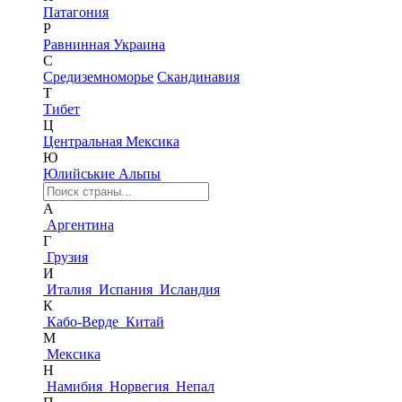
Патагония
Р
Равнинная Украина
С
Средиземноморье
Скандинавия
Т
Тибет
Ц
Центральная Мексика
Ю
Юлийськие Альпы
А
Аргентина
Г
Грузия
И
Италия
Испания
Исландия
К
Кабо-Верде
Китай
М
Мексика
Н
Намибия
Норвегия
Непал