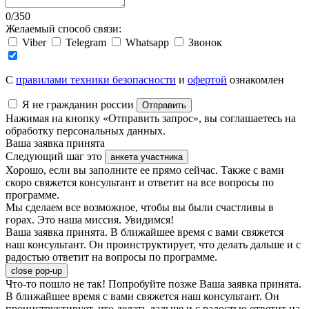
0
/
350
Желаемый способ связи:
Viber
Telegram
Whatsapp
Звонок
C
правилами техники безопасности
и
офертой
ознакомлен
Я не гражданин россии
Отправить
Нажимая на кнопку «Отправить запрос», вы соглашаетесь на
обработку персональных данных.
Ваша заявка принята
Следующий шаг это
анкета участника
Хорошо, если вы заполните ее прямо сейчас. Также с вами
скоро свяжется консультант и ответит на все вопросы по
программе.
Мы сделаем все возможное, чтобы вы были счастливы в
горах. Это наша миссия. Увидимся!
Ваша заявка принята. В ближайшее время с вами свяжется
наш консультант. Он проинструктирует, что делать дальше и с
радостью ответит на вопросы по программе.
close pop-up
Что-то пошло не так! Попробуйте позже
Ваша заявка принята.
В ближайшее время с вами свяжется наш консультант. Он
проинструктирует, что делать дальше и с радостью ответит на