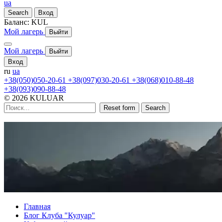
ua
Search
Вход
Баланс:
KUL
Мой лагерь
Выйти
Мой лагерь
Выйти
Вход
ru
ua
+38(050)050-20-61
+38(097)030-20-61
+38(068)010-88-48
+38(093)090-88-48
© 2026 KULUAR
Reset form
Search
Главная
Блог Клуба "Кулуар"