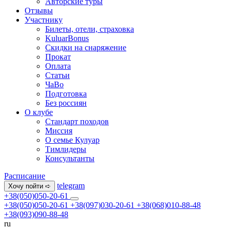
Авторские туры
Отзывы
Участнику
Билеты, отели, страховка
KuluarBonus
Скидки на снаряжение
Прокат
Оплата
Статьи
ЧаВо
Подготовка
Без россиян
О клубе
Стандарт походов
Миссия
О семье Кулуар
Тимлидеры
Консультанты
Расписание
telegram
Хочу пойти ➪
+38(050)050-20-61
+38(050)050-20-61
+38(097)030-20-61
+38(068)010-88-48
+38(093)090-88-48
ru