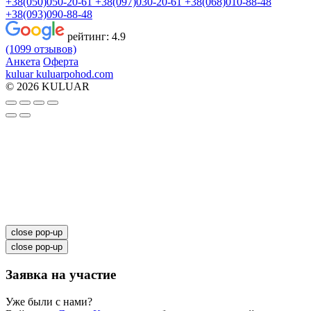
+38(050)050-20-61
+38(097)030-20-61
+38(068)010-88-48
+38(093)090-88-48
рейтинг:
4.9
(1099 отзывов)
Анкета
Оферта
kuluar
k
u
l
u
a
r
p
o
h
o
d
.
c
o
m
© 2026 KULUAR
close pop-up
close pop-up
Заявка на участие
Уже были с нами?