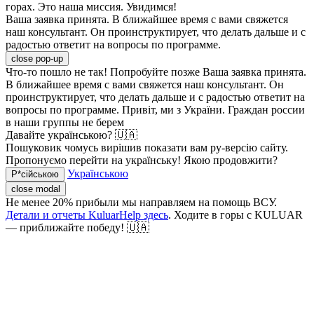
горах. Это наша миссия. Увидимся!
Ваша заявка принята. В ближайшее время с вами свяжется
наш консультант. Он проинструктирует, что делать дальше и с
радостью ответит на вопросы по программе.
close pop-up
Что-то пошло не так! Попробуйте позже
Ваша заявка принята.
В ближайшее время с вами свяжется наш консультант. Он
проинструктирует, что делать дальше и с радостью ответит на
вопросы по программе.
Привіт, ми з України. Граждан россии
в наши группы не берем
Давайте українською? 🇺🇦
Пошуковик чомусь вирішив показати вам ру-версію сайту.
Пропонуємо перейти на українську! Якою продовжити?
Українською
Р*сійською
close modal
Не менее 20% прибыли мы направляем на помощь ВСУ.
Детали и отчеты KuluarHelp здесь
. Ходите в горы с KULUAR
— приближайте победу! 🇺🇦