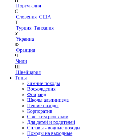
П
Португалия
С
Словения
США
Т
Турция
Танзания
У
Украина
Ф
Франция
Ч
Чили
Ш
Швейцария
Типы
Зимние походы
Восхождения
Фрирайд
Школы альпинизма
Пешие походы
Корпоратив
С легким рюкзаком
Для детей и родителей
Сплавы - водные походы
Походы на выходные