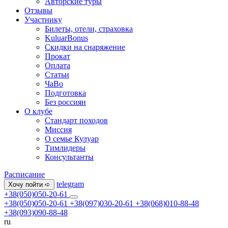
Авторские туры
Отзывы
Участнику
Билеты, отели, страховка
KuluarBonus
Скидки на снаряжение
Прокат
Оплата
Статьи
ЧаВо
Подготовка
Без россиян
О клубе
Стандарт походов
Миссия
О семье Кулуар
Тимлидеры
Консультанты
Расписание
telegram
Хочу пойти ➪
+38(050)050-20-61
+38(050)050-20-61
+38(097)030-20-61
+38(068)010-88-48
+38(093)090-88-48
ru