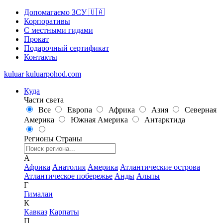
Допомагаємо ЗСУ 🇺🇦
Корпоративы
С местными гидами
Прокат
Подарочный сертификат
Контакты
kuluar
k
u
l
u
a
r
p
o
h
o
d
.
c
o
m
Куда
Части света
Все
Европа
Африка
Азия
Северная
Америка
Южная Америка
Антарктида
Регионы
Страны
А
Африка
Анатолия
Америка
Атлантические острова
Атлантическое побережье
Анды
Альпы
Г
Гималаи
К
Кавказ
Карпаты
П