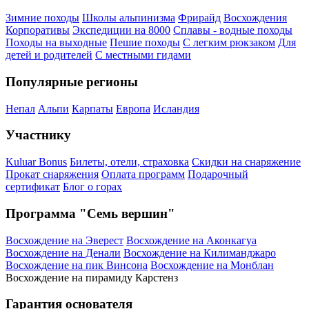
Зимние походы
Школы альпинизма
Фрирайд
Восхождения
Корпоративы
Экспедиции на 8000
Сплавы - водные походы
Походы на выходные
Пешие походы
С легким рюкзаком
Для
детей и родителей
С местными гидами
Популярные регионы
Непал
Альпи
Карпаты
Европа
Исландия
Участнику
Kuluar Bonus
Билеты, отели, страховка
Скидки на снаряжение
Прокат снаряжения
Оплата программ
Подарочный
сертификат
Блог о горах
Программа "Семь вершин"
Восхождение на Эверест
Восхождение на Аконкагуа
Восхождение на Денали
Восхождение на Килиманджаро
Восхождение на пик Винсона
Восхождение на Монблан
Восхождение на пирамиду Карстенз
Гарантия основателя