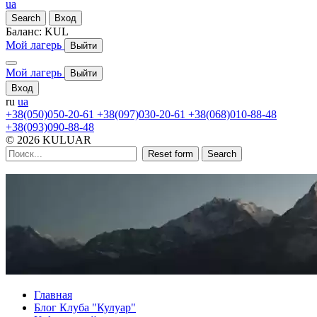
ua
Search
Вход
Баланс:
KUL
Мой лагерь
Выйти
Мой лагерь
Выйти
Вход
ru
ua
+38(050)050-20-61
+38(097)030-20-61
+38(068)010-88-48
+38(093)090-88-48
© 2026 KULUAR
Reset form
Search
Главная
Блог Клуба "Кулуар"