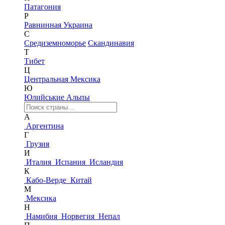
Патагония
Р
Равнинная Украина
С
Средиземноморье
Скандинавия
Т
Тибет
Ц
Центральная Мексика
Ю
Юлийськие Альпы
А
Аргентина
Г
Грузия
И
Италия
Испания
Исландия
К
Кабо-Верде
Китай
М
Мексика
Н
Намибия
Норвегия
Непал