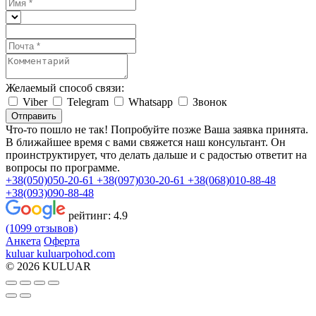
Желаемый способ связи:
Viber
Telegram
Whatsapp
Звонок
Отправить
Что-то пошло не так! Попробуйте позже
Ваша заявка принята.
В ближайшее время с вами свяжется наш консультант. Он
проинструктирует, что делать дальше и с радостью ответит на
вопросы по программе.
+38(050)050-20-61
+38(097)030-20-61
+38(068)010-88-48
+38(093)090-88-48
рейтинг:
4.9
(1099 отзывов)
Анкета
Оферта
kuluar
k
u
l
u
a
r
p
o
h
o
d
.
c
o
m
© 2026 KULUAR