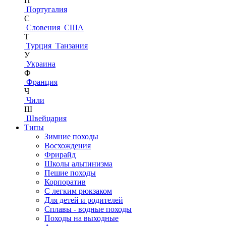
П
Португалия
С
Словения
США
Т
Турция
Танзания
У
Украина
Ф
Франция
Ч
Чили
Ш
Швейцария
Типы
Зимние походы
Восхождения
Фрирайд
Школы альпинизма
Пешие походы
Корпоратив
С легким рюкзаком
Для детей и родителей
Сплавы - водные походы
Походы на выходные