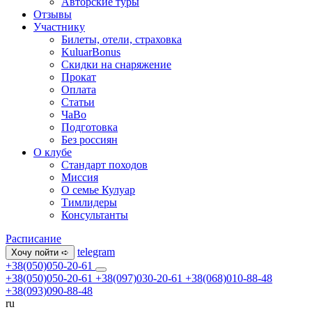
Авторские туры
Отзывы
Участнику
Билеты, отели, страховка
KuluarBonus
Скидки на снаряжение
Прокат
Оплата
Статьи
ЧаВо
Подготовка
Без россиян
О клубе
Стандарт походов
Миссия
О семье Кулуар
Тимлидеры
Консультанты
Расписание
telegram
Хочу пойти ➪
+38(050)050-20-61
+38(050)050-20-61
+38(097)030-20-61
+38(068)010-88-48
+38(093)090-88-48
ru