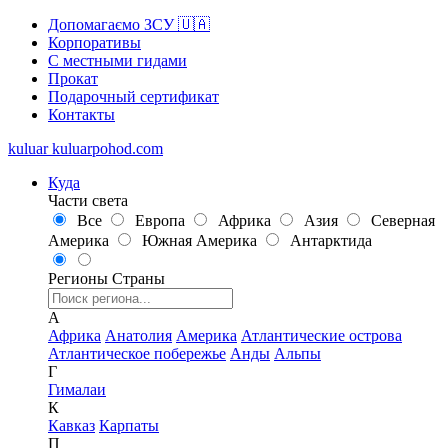
Допомагаємо ЗСУ 🇺🇦
Корпоративы
С местными гидами
Прокат
Подарочный сертификат
Контакты
kuluar
k
u
l
u
a
r
p
o
h
o
d
.
c
o
m
Куда
Части света
Все
Европа
Африка
Азия
Северная
Америка
Южная Америка
Антарктида
Регионы
Страны
А
Африка
Анатолия
Америка
Атлантические острова
Атлантическое побережье
Анды
Альпы
Г
Гималаи
К
Кавказ
Карпаты
П