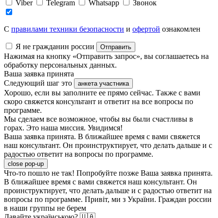
Viber
Telegram
Whatsapp
Звонок
C
правилами техники безопасности
и
офертой
ознакомлен
Я не гражданин россии
Отправить
Нажимая на кнопку «Отправить запрос», вы соглашаетесь на
обработку персональных данных.
Ваша заявка принята
Следующий шаг это
анкета участника
Хорошо, если вы заполните ее прямо сейчас. Также с вами
скоро свяжется консультант и ответит на все вопросы по
программе.
Мы сделаем все возможное, чтобы вы были счастливы в
горах. Это наша миссия. Увидимся!
Ваша заявка принята. В ближайшее время с вами свяжется
наш консультант. Он проинструктирует, что делать дальше и с
радостью ответит на вопросы по программе.
close pop-up
Что-то пошло не так! Попробуйте позже
Ваша заявка принята.
В ближайшее время с вами свяжется наш консультант. Он
проинструктирует, что делать дальше и с радостью ответит на
вопросы по программе.
Привіт, ми з України. Граждан россии
в наши группы не берем
Давайте українською? 🇺🇦