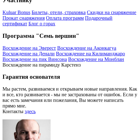
Участнику
Kuluar Bonus
Билеты, отели, страховка
Скидки на снаряжение
Прокат снаряжения
Оплата программ
Подарочный
сертификат
Блог о горах
Программа "Семь вершин"
Восхождение на Эверест
Восхождение на Аконкагуа
Восхождение на Денали
Восхождение на Килиманджаро
Восхождение на пик Винсона
Восхождение на Монблан
Восхождение на пирамиду Карстенз
Гарантия основателя
Мы растем, развиваемся и открываем новые направления. Как
и все, кто развивается - мы не застрахованы от ошибок. Если у
вас есть замечания или пожелания, Вы можете написать
прямо мне.
Контакты
здесь