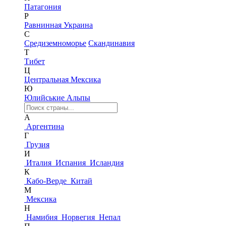
Патагония
Р
Равнинная Украина
С
Средиземноморье
Скандинавия
Т
Тибет
Ц
Центральная Мексика
Ю
Юлийськие Альпы
А
Аргентина
Г
Грузия
И
Италия
Испания
Исландия
К
Кабо-Верде
Китай
М
Мексика
Н
Намибия
Норвегия
Непал