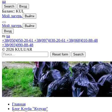
ua
Search
Вход
Баланс:
KUL
Мой лагерь
Выйти
Мой лагерь
Выйти
Вход
ru
ua
+38(050)050-20-61
+38(097)030-20-61
+38(068)010-88-48
+38(093)090-88-48
© 2026 KULUAR
Reset form
Search
Главная
Блог Клуба "Кулуар"