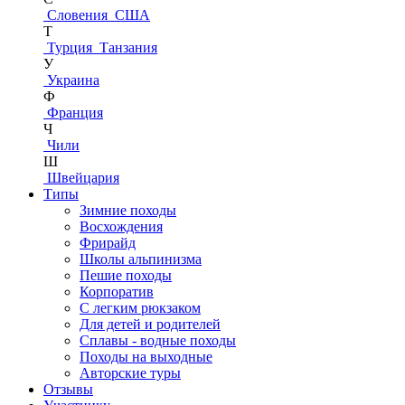
Словения
США
Т
Турция
Танзания
У
Украина
Ф
Франция
Ч
Чили
Ш
Швейцария
Типы
Зимние походы
Восхождения
Фрирайд
Школы альпинизма
Пешие походы
Корпоратив
С легким рюкзаком
Для детей и родителей
Сплавы - водные походы
Походы на выходные
Авторские туры
Отзывы