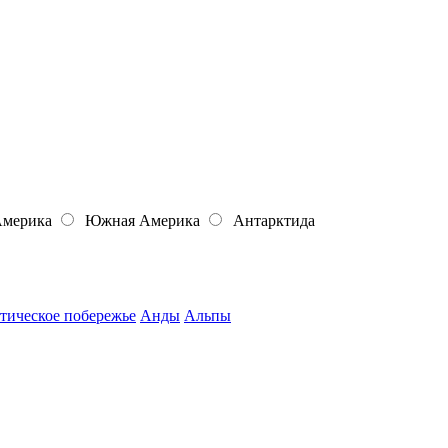
Америка
Южная Америка
Антарктида
тическое побережье
Анды
Альпы