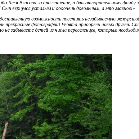
бо Леся Власова за приглашение, а благотворительному фонду за
Сын вернулся усталым и оооочень довольным, а это главное!»
едоставленную возможность посетить незабываемую экскурсию!
ть прекрасные фотографии! Ребята приобрели новых друзей. Сп
о не забываете детей из числа переселенцев, которым необходи