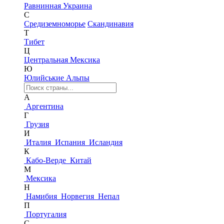
Равнинная Украина
С
Средиземноморье
Скандинавия
Т
Тибет
Ц
Центральная Мексика
Ю
Юлийськие Альпы
А
Аргентина
Г
Грузия
И
Италия
Испания
Исландия
К
Кабо-Верде
Китай
М
Мексика
Н
Намибия
Норвегия
Непал
П
Португалия
С