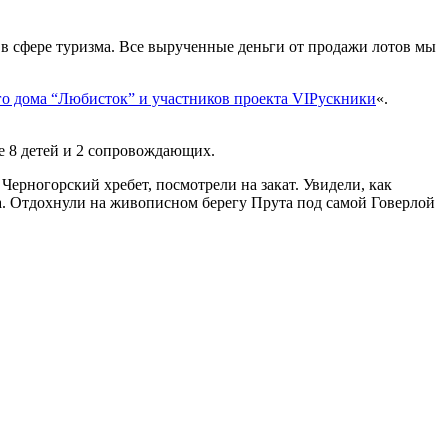
в сфере туризма. Все вырученные деньги от продажи лотов мы
го дома “Любисток” и участников проекта VIPускники
«.
ие 8 детей и 2 сопровождающих.
Черногорский хребет, посмотрели на закат. Увидели, как
а. Отдохнули на живописном берегу Прута под самой Говерлой