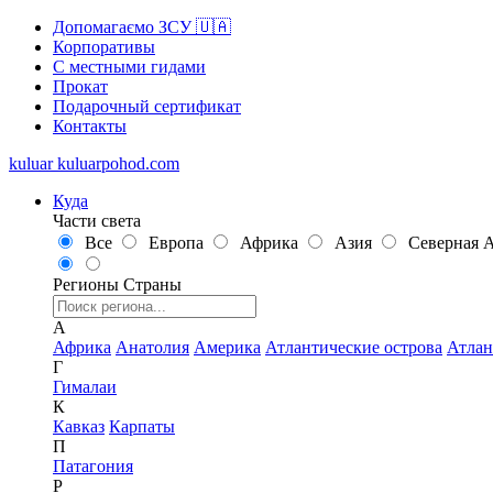
Допомагаємо ЗСУ 🇺🇦
Корпоративы
С местными гидами
Прокат
Подарочный сертификат
Контакты
kuluar
k
u
l
u
a
r
p
o
h
o
d
.
c
o
m
Куда
Части света
Все
Европа
Африка
Азия
Северная 
Регионы
Страны
А
Африка
Анатолия
Америка
Атлантические острова
Атлан
Г
Гималаи
К
Кавказ
Карпаты
П
Патагония
Р