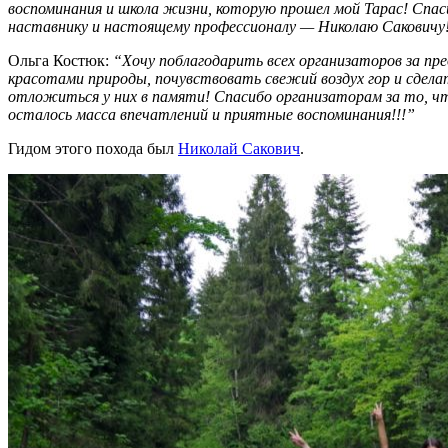
воспоминания и школа жизни, которую прошел мой Тарас! Спаси
наставнику и настоящему профессионалу — Николаю Саковичу! 
Ольга Костюк:
“Хочу поблагодарить всех организаторов за пр
красотами природы, почувствовать свежий воздух гор и сдела
отложиться у них в памяти! Спасибо организаторам за то, чт
осталось масса впечатлений и приятные воспоминания!!!”
Гидом этого похода был
Николай Сакович
.