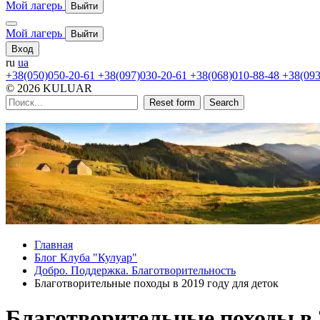
Мой лагерь
Выйти
Мой лагерь
Выйти
Вход
ru
ua
+38(050)050-20-61
+38(097)030-20-61
+38(068)010-88-48
+38(093
© 2026 KULUAR
Reset form
Search
Главная
Блог Клуба "Кулуар"
Добро. Поддержка. Благотворительность
Благотворительные походы в 2019 году для деток
Благотворительные походы в 2