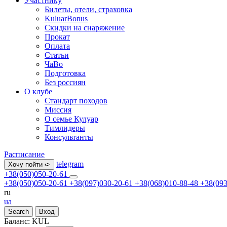
Участнику
Билеты, отели, страховка
KuluarBonus
Скидки на снаряжение
Прокат
Оплата
Статьи
ЧаВо
Подготовка
Без россиян
О клубе
Стандарт походов
Миссия
О семье Кулуар
Тимлидеры
Консультанты
Расписание
telegram
Хочу пойти ➪
+38(050)050-20-61
+38(050)050-20-61
+38(097)030-20-61
+38(068)010-88-48
+38(093
ru
ua
Search
Вход
Баланс:
KUL