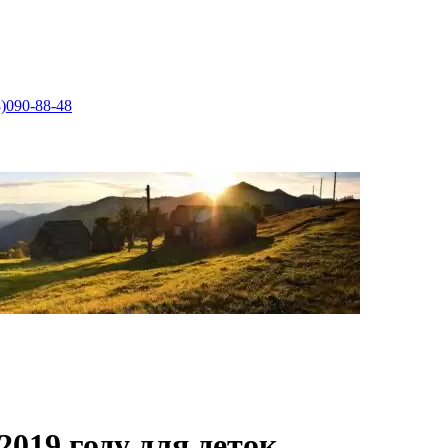
)090-88-48
019 году для деток