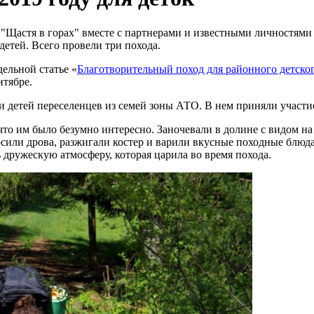
"Щастя в горах" вместе с партнерами и известными личностями 
етей. Всего провели три похода.
дельной статье «
Благотворительный поход для районного детско
нтябре.
 и детей переселенцев из семей зоны АТО. В нем приняли участ
что им было безумно интересно. Заночевали в долине с видом на 
осили дрова, разжигали костер и варили вкусные походные блюд
 дружескую атмосферу, которая царила во время похода.