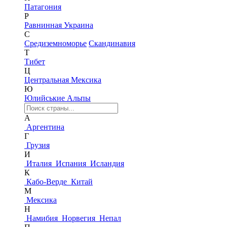
Патагония
Р
Равнинная Украина
С
Средиземноморье
Скандинавия
Т
Тибет
Ц
Центральная Мексика
Ю
Юлийськие Альпы
А
Аргентина
Г
Грузия
И
Италия
Испания
Исландия
К
Кабо-Верде
Китай
М
Мексика
Н
Намибия
Норвегия
Непал