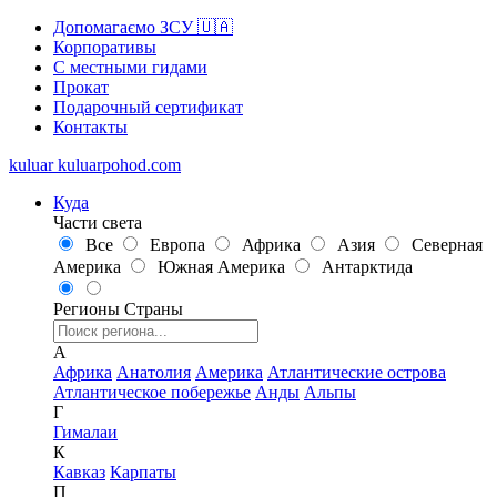
Допомагаємо ЗСУ 🇺🇦
Корпоративы
С местными гидами
Прокат
Подарочный сертификат
Контакты
kuluar
k
u
l
u
a
r
p
o
h
o
d
.
c
o
m
Куда
Части света
Все
Европа
Африка
Азия
Северная
Америка
Южная Америка
Антарктида
Регионы
Страны
А
Африка
Анатолия
Америка
Атлантические острова
Атлантическое побережье
Анды
Альпы
Г
Гималаи
К
Кавказ
Карпаты
П