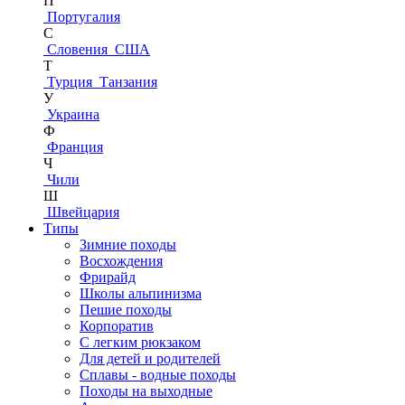
П
Португалия
С
Словения
США
Т
Турция
Танзания
У
Украина
Ф
Франция
Ч
Чили
Ш
Швейцария
Типы
Зимние походы
Восхождения
Фрирайд
Школы альпинизма
Пешие походы
Корпоратив
С легким рюкзаком
Для детей и родителей
Сплавы - водные походы
Походы на выходные