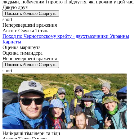
людьми, побаченим і просто ті відчуття, які прожив у цей час.
Дякую друзі
Показать больше
Свернуть
short
Неперевершені враження
Автор: Смулка Тетяна
Поход по Черногорскому хребту - двухтысячники Украины
Карпаты
Оценка маршрута
Оценка тимлидера
Неперевершені враження
Показать больше
Свернуть
short
Найкращі тімлідери та гіди
Автор: Тарас Смулка