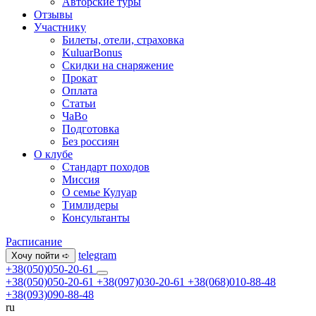
Авторские туры
Отзывы
Участнику
Билеты, отели, страховка
KuluarBonus
Скидки на снаряжение
Прокат
Оплата
Статьи
ЧаВо
Подготовка
Без россиян
О клубе
Стандарт походов
Миссия
О семье Кулуар
Тимлидеры
Консультанты
Расписание
telegram
Хочу пойти ➪
+38(050)050-20-61
+38(050)050-20-61
+38(097)030-20-61
+38(068)010-88-48
+38(093)090-88-48
ru