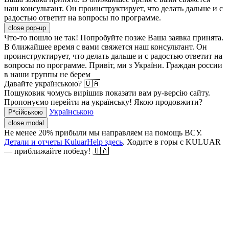
наш консультант. Он проинструктирует, что делать дальше и с
радостью ответит на вопросы по программе.
close pop-up
Что-то пошло не так! Попробуйте позже
Ваша заявка принята.
В ближайшее время с вами свяжется наш консультант. Он
проинструктирует, что делать дальше и с радостью ответит на
вопросы по программе.
Привіт, ми з України. Граждан россии
в наши группы не берем
Давайте українською? 🇺🇦
Пошуковик чомусь вирішив показати вам ру-версію сайту.
Пропонуємо перейти на українську! Якою продовжити?
Українською
Р*сійською
close modal
Не менее 20% прибыли мы направляем на помощь ВСУ.
Детали и отчеты KuluarHelp здесь
. Ходите в горы с KULUAR
— приближайте победу! 🇺🇦