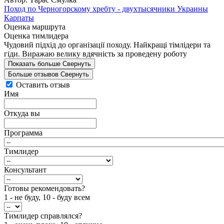
Поход по Черногорскому хребту - двухтысячники Украины
Карпаты
Оценка маршрута
Оценка тимлидера
Чудовий підхід до організації походу. Найкращі тімлідери та
гіди. Виражаю велику вдячність за проведену роботу
Показать больше
Свернуть
Больше отзывов
Свернуть
Оставить отзыв
Имя
Откуда вы
Программа
Тимлидер
Консультант
Готовы рекомендовать?
1 - не буду, 10 - буду всем
Тимлидер справлялся?