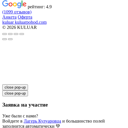
рейтинг:
4.9
(1099 отзывов)
Анкета
Оферта
kuluar
k
u
l
u
a
r
p
o
h
o
d
.
c
o
m
© 2026 KULUAR
close pop-up
close pop-up
Заявка на участие
Уже были с нами?
Войдите в
Лагерь Кулуаровца
и большинство полей
заполнится автоматически 💚