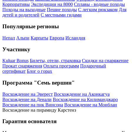
Корпоративы
Экспедиции на 8000
Сплавы - водные походы
Походы на выходные
Пешие походы
С легким рюкзаком
Для
детей и родителей
С местными гидами
Популярные регионы
Непал
Альпи
Карпаты
Европа
Исландия
Участнику
Kuluar Bonus
Билеты, отели, страховка
Скидки на снаряжение
Прокат снаряжения
Оплата программ
Подарочный
сертификат
Блог о горах
Программа "Семь вершин"
Восхождение на Эверест
Восхождение на Аконкагуа
Восхождение на Денали
Восхождение на Килиманджаро
Восхождение на пик Винсона
Восхождение на Монблан
Восхождение на пирамиду Карстенз
Гарантия основателя