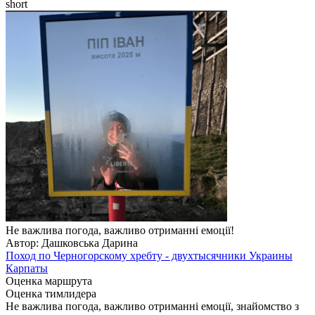
short
Не важлива погода, важливо отриманні емоції!
Автор: Дашковська Дарина
Поход по Черногорскому хребту - двухтысячники Украины
Карпаты
Оценка маршрута
Оценка тимлидера
Не важлива погода, важливо отриманні емоції, знайомство з