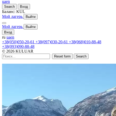
ua
en
Search
Вход
Баланс:
KUL
Мой лагерь
Выйти
Мой лагерь
Выйти
Вход
ru
ua
en
+38(050)050-20-61
+38(097)030-20-61
+38(068)010-88-48
+38(093)090-88-48
© 2026 KULUAR
Reset form
Search