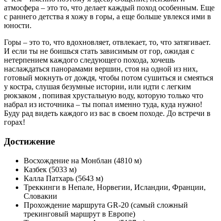
атмосфера – это то, что делает каждый поход особенным. Еще
с раннего детства я хожу в горы, а еще больше увлекся ими в
юности.
Горы – это то, что вдохновляет, отвлекает, то, что затягивает.
И если ты не боишься стать зависимым от гор, ожидая с
нетерпением каждого следующего похода, хочешь
наслаждаться панорамами вершин, стоя на одной из них,
готовый мокнуть от дождя, чтобы потом сушиться и смеяться
у костра, слушая безумные истории, или идти с легким
рюкзаком , попивая хрустальную воду, которую только что
набрал из источника – ты попал именно туда, куда нужно!
Буду рад видеть каждого из вас в своем походе. До встречи в
горах!
Достижение
Восхождение на Монблан (4810 м)
Казбек (5033 м)
Калла Патхарь (5643 м)
Треккинги в Непале, Норвегии, Исландии, Франции,
Словакии
Прохождение маршрута GR-20 (самый сложный
трекинговый маршрут в Европе)