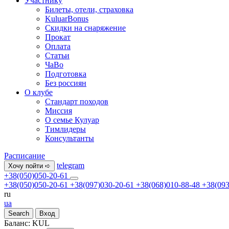
Участнику
Билеты, отели, страховка
KuluarBonus
Скидки на снаряжение
Прокат
Оплата
Статьи
ЧаВо
Подготовка
Без россиян
О клубе
Стандарт походов
Миссия
О семье Кулуар
Тимлидеры
Консультанты
Расписание
telegram
Хочу пойти ➪
+38(050)050-20-61
+38(050)050-20-61
+38(097)030-20-61
+38(068)010-88-48
+38(093
ru
ua
Search
Вход
Баланс:
KUL