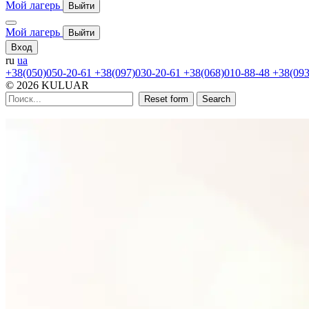
Мой лагерь
Выйти
Мой лагерь
Выйти
Вход
ru
ua
+38(050)050-20-61
+38(097)030-20-61
+38(068)010-88-48
+38(093
© 2026 KULUAR
Reset form
Search