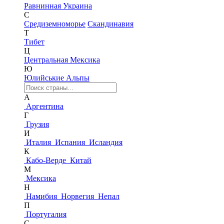
Равнинная Украина
С
Средиземноморье
Скандинавия
Т
Тибет
Ц
Центральная Мексика
Ю
Юлийськие Альпы
А
Аргентина
Г
Грузия
И
Италия
Испания
Исландия
К
Кабо-Верде
Китай
М
Мексика
Н
Намибия
Норвегия
Непал
П
Португалия
С