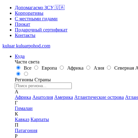
Допомагаємо ЗСУ 🇺🇦
Корпоративы
С местными гидами
Прокат
Подарочный сертификат
Контакты
kuluar
k
u
l
u
a
r
p
o
h
o
d
.
c
o
m
Куда
Части света
Все
Европа
Африка
Азия
Северная 
Регионы
Страны
А
Африка
Анатолия
Америка
Атлантические острова
Атлан
Г
Гималаи
К
Кавказ
Карпаты
П
Патагония
Р