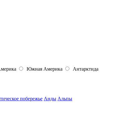
Америка
Южная Америка
Антарктида
тическое побережье
Анды
Альпы