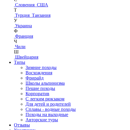
Словения
США
Т
Турция
Танзания
У
Украина
Ф
Франция
Ч
Чили
Ш
Швейцария
Типы
Зимние походы
Восхождения
Фрирайд
Школы альпинизма
Пешие походы
Корпоратив
С легким рюкзаком
Для детей и родителей
Сплавы - водные походы
Походы на выходные
Авторские туры
Отзывы