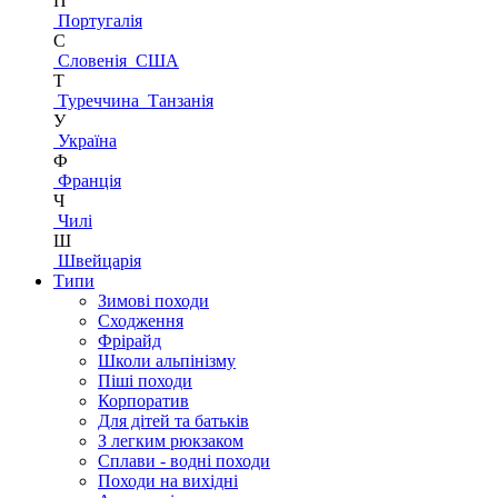
П
Португалія
С
Словенія
США
Т
Туреччина
Танзанія
У
Україна
Ф
Франція
Ч
Чилі
Ш
Швейцарія
Типи
Зимові походи
Сходження
Фрірайд
Школи альпінізму
Піші походи
Корпоратив
Для дітей та батьків
З легким рюкзаком
Сплави - водні походи
Походи на вихідні