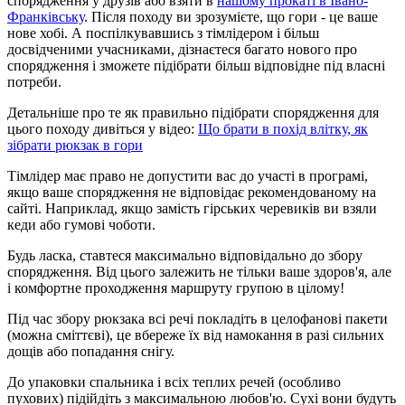
спорядження у друзів або взяти в
нашому прокаті в Івано-
Франківську
. Після походу ви зрозумієте, що гори - це ваше
нове хобі. А поспілкувавшись з тімлідером і більш
досвідченими учасниками, дізнаєтеся багато нового про
спорядження і зможете підібрати більш відповідне під власні
потреби.
Детальніше про те як правильно підібрати спорядження для
цього походу дивіться у відео:
Що брати в похід влітку, як
зібрати рюкзак в гори
Тімлідер має право не допустити вас до участі в програмі,
якщо ваше спорядження не відповідає рекомендованому на
сайті. Наприклад, якщо замість гірських черевиків ви взяли
кеди або гумові чоботи.
Будь ласка, ставтеся максимально відповідально до збору
спорядження. Від цього залежить не тільки ваше здоров'я, але
і комфортне проходження маршруту групою в цілому!
Під час збору рюкзака всі речі покладіть в целофанові пакети
(можна сміттєві), це вбереже їх від намокання в разі сильних
дощів або попадання снігу.
До упаковки спальника і всіх теплих речей (особливо
пухових) підійдіть з максимальною любов'ю. Сухі вони будуть