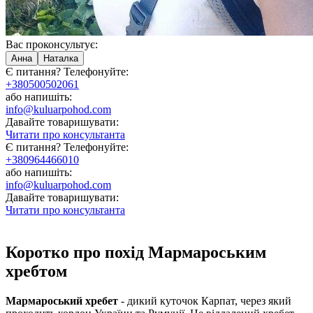
Вас проконсультує:
Анна
Наталка
Є питання? Телефонуйте:
+380500502061
або напишіть:
info@kuluarpohod.com
Давайте товаришувати:
Читати про консультанта
Є питання? Телефонуйте:
+380964466010
або напишіть:
info@kuluarpohod.com
Давайте товаришувати:
Читати про консультанта
Коротко про похід Мармароським
хребтом
Мармароський хребет
- дикий куточок Карпат, через який