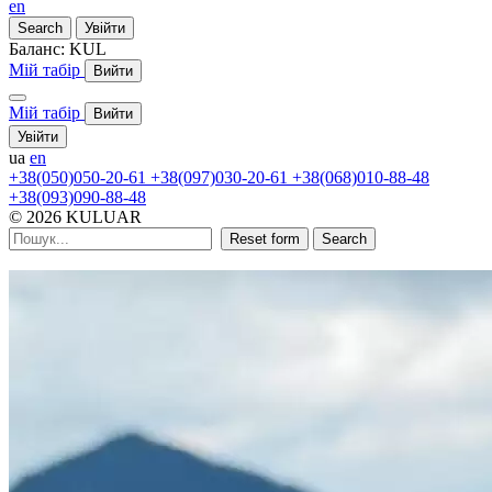
en
Search
Увійти
Баланс:
KUL
Мій табір
Вийти
Мій табір
Вийти
Увійти
ua
en
+38(050)050-20-61
+38(097)030-20-61
+38(068)010-88-48
+38(093)090-88-48
© 2026 KULUAR
Reset form
Search