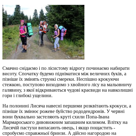
Смачно снідаємо і по лісистому відрогу починаємо набирати
висоту. Спочатку будемо підніматися між величних буків, а
пізніше їх змінять стрункі смереки. Неспішно крокуючи
стежкою, поступово виходимо з хвойного лісу на мальовничу
галявину, з якої відкриваються чудові краєвиди на навколишні
гори і глибокі ущелини.
На полонині Лисяча навесні першими розквітають крокуси, а
пізніше їх змінює рожеве буйство рододендронів. У червні
вони буквально застеляють круті схили Попа-Івана
Мармароського дивовижним запашним килимом. Влітку на
Лисячій пастухи випасають овець, і якщо пощастить -
спробуємо справжньої бринзи. А дійсно нагородою на