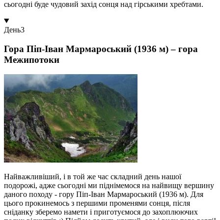
сьогодні буде чудовий захід сонця над гірськими хребтами.
День
3
Гора Піп-Іван Мармароський (1936 м) – гора
Межипотоки
Найважливіший, і в той же час складний день нашої
подорожі, адже сьогодні ми піднімемося на найвищу вершину
даного походу - гору Піп-Іван Мармароський (1936 м). Для
цього прокинемось з першими променями сонця, після
сніданку зберемо намети і приготуємося до захоплюючих