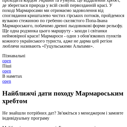
проходить кордон України та Румунії. Це віддалений хребет,
де збереглася природа у всій своїй первозданній красі. У
поході Мармаросами ми отримаємо задоволення від
споглядання кришталево чистих гірських потоків, пройдемося
вузькою стежиною по гребеню скелястого Попа-Івана
Мармароського, побачимо древні льодовикові форми рельєфу.
Ще одна родзинка цього маршруту - заходи і світанки
неймовірної краси! Мармароси - один з обов'язкових пунктів
кожного українського туриста, адже не дарма цей регіон
люблячи називають «Гуцульськими Альпами».
Пізнавальні
open
Піші
open
В наметах
open
Найближчі дати походу Мармароським
хребтом
Не знайшли потрібних дат? Зв'яжіться з менеджером і замовте
індивідуальну програму