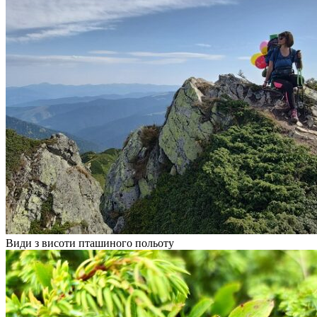
Види з висоти пташиного польоту