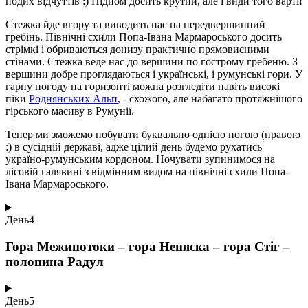
подих відчуттів :) Підйом досить крутий, але і види того варті!
Стежка йде вгору та виводить нас на передвершинний
гребінь. Північні схили Попа-Івана Мармароського досить
стрімкі і обриваються донизу практично прямовисними
стінами. Стежка веде нас до вершини по гострому гребеню. З
вершини добре проглядаються і українські, і румунські гори. У
гарну погоду на горизонті можна розгледіти навіть високі
піки
Роднянських Альп
, - схожого, але набагато протяжнішого
гірського масиву в Румунії.
Тепер ми зможемо побувати буквально однією ногою (правою
:) в сусідній державі, адже цілий день будемо рухатись
україно-румунським кордоном. Ночувати зупинимося на
лісовій галявині з відмінним видом на північні схили Попа-
Івана Мармароського.
День
4
Гора Межипотоки – гора Неняска – гора Стіг –
полонина Радул
День
5