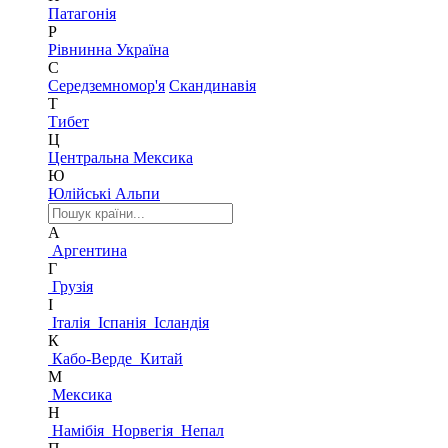
Патагонія
Р
Рівнинна Україна
С
Середземномор'я
Скандинавія
Т
Тибет
Ц
Центральна Мексика
Ю
Юлійські Альпи
А
Аргентина
Г
Грузія
І
Італія
Іспанія
Ісландія
К
Кабо-Верде
Китай
М
Мексика
Н
Намібія
Норвегія
Непал