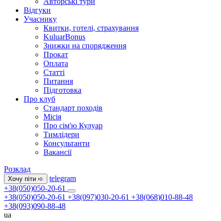
Авторські тури
Відгуки
Учаснику
Квитки, готелі, страхування
KuluarBonus
Знижки на спорядження
Прокат
Оплата
Статті
Питання
Підготовка
Про клуб
Стандарт походів
Місія
Про сім'ю Кулуар
Тимлідери
Консультанти
Вакансії
Розклад
telegram
Хочу піти ➪
+38(050)050-20-61
+38(050)050-20-61
+38(097)030-20-61
+38(068)010-88-48
+38(093)090-88-48
ua