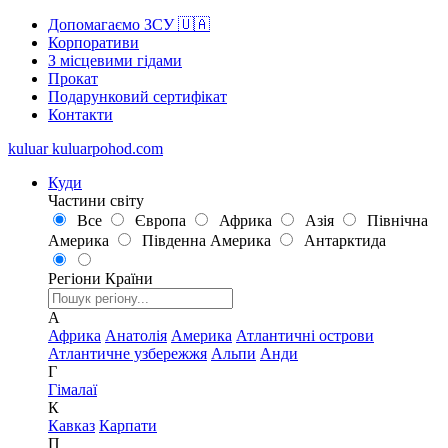
Допомагаємо ЗСУ 🇺🇦
Корпоративи
З місцевими гідами
Прокат
Подарунковий сертифікат
Контакти
kuluar
k
u
l
u
a
r
p
o
h
o
d
.
c
o
m
Куди
Частини світу
Все
Європа
Африка
Азія
Північна
Америка
Південна Америка
Антарктида
Регіони
Країни
А
Африка
Анатолія
Америка
Атлантичні острови
Атлантичне узбережжя
Альпи
Анди
Г
Гімалаї
К
Кавказ
Карпати
П