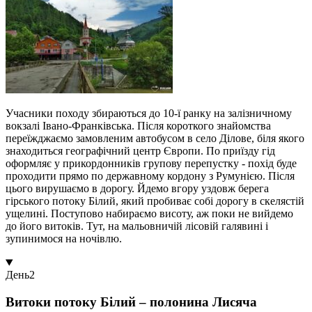
Учасники походу збираються до 10-ї ранку на залізничному
вокзалі Івано-Франківська. Після короткого знайомства
переїжджаємо замовленим автобусом в село Ділове, біля якого
знаходиться географічний центр Європи. По приїзду гід
оформляє у прикордонників групову перепустку - похід буде
проходити прямо по державному кордону з Румунією. Після
цього вирушаємо в дорогу. Йдемо вгору уздовж берега
гірського потоку Білий, який пробиває собі дорогу в скелястій
ущелині. Поступово набираємо висоту, аж поки не вийдемо
до його витоків. Тут, на мальовничій лісовій галявині і
зупинимося на ночівлю.
День
2
Витоки потоку Білий – полонина Лисяча