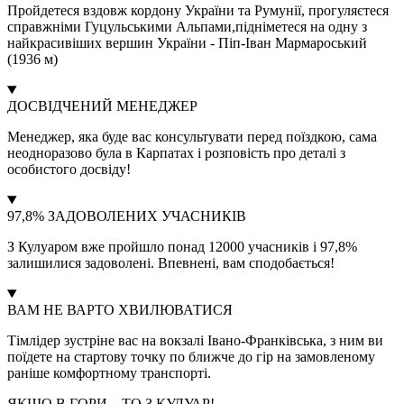
Пройдетеся вздовж кордону України та Румунії, прогуляєтеся
справжніми Гуцульськими Альпами,підніметеся на одну з
найкрасивіших вершин України - Піп-Іван Мармароський
(1936 м)
ДОСВІДЧЕНИЙ МЕНЕДЖЕР
Менеджер, яка буде вас консультувати перед поїздкою, сама
неодноразово була в Карпатах і розповість про деталі з
особистого досвіду!
97,8% ЗАДОВОЛЕНИХ УЧАСНИКІВ
З Кулуаром вже пройшло понад 12000 учасників і 97,8%
залишилися задоволені. Впевнені, вам сподобається!
ВАМ НЕ ВАРТО ХВИЛЮВАТИСЯ
Тімлідер зустріне вас на вокзалі Івано-Франківська, з ним ви
поїдете на стартову точку по ближче до гір на замовленому
раніше комфортному транспорті.
ЯКЩО В ГОРИ – ТО З КУЛУАР!