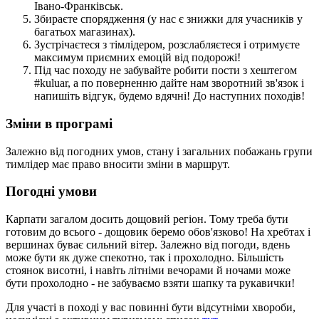
Івано-Франківськ.
Збираєте спорядження (у нас є знижки для учасників у
багатьох магазинах).
Зустрічаєтеся з тімлідером, розслабляєтеся і отримуєте
максимум приємних емоцій від подорожі!
Під час походу не забувайте робити пости з хештегом
#kuluar, а по поверненню дайте нам зворотний зв'язок і
напишіть відгук, будемо вдячні! До наступних походів!
Зміни в програмі
Залежно від погодних умов, стану і загальних побажань групи
тимлідер має право вносити зміни в маршрут.
Погодні умови
Карпати загалом досить дощовий регіон. Тому треба бути
готовим до всього - дощовик беремо обов'язково! На хребтах і
вершинах буває сильний вітер. Залежно від погоди, вдень
може бути як дуже спекотно, так і прохолодно. Більшість
стоянок висотні, і навіть літніми вечорами й ночами може
бути прохолодно - не забуваємо взяти шапку та рукавички!
Для участі в поході у вас повинні бути відсутніми хвороби,