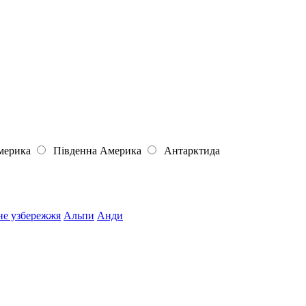
мерика
Південна Америка
Антарктида
не узбережжя
Альпи
Анди