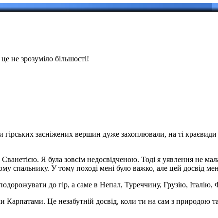
це не зрозуміло більшості!
и гірських засніжених вершин дуже захоплювали, на ті краєвиди 
Сванетією. Я була зовсім недосвідченою. Тоді я уявлення не мала,
кому спальнику. У тому поході мені було важко, але цей досвід м
одорожувати до гір, а саме в Непал, Туреччину, Грузію, Італію,
и Карпатами. Це незабутній досвід, коли ти на сам з природою 