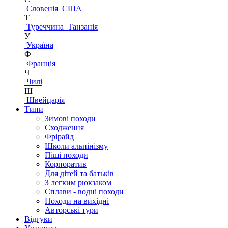
Словенія
США
Т
Туреччина
Танзанія
У
Україна
Ф
Франція
Ч
Чилі
Ш
Швейцарія
Типи
Зимові походи
Сходження
Фрірайд
Школи альпінізму
Піші походи
Корпоратив
Для дітей та батьків
З легким рюкзаком
Сплави - водні походи
Походи на вихідні
Авторські тури
Відгуки