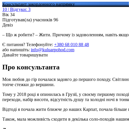
Консультант закордонного напрямку
10 | Відгуки: 3
Вік
34
Підготував(ла) учасників
96
Девіз
– Що ж робити? – Жити. Причому із задоволенням, навіть якщо 
Є питання? Телефонуйте:
+380 68 010 88 48
або напишіть:
info@kuluarpohod.com
Давайте товаришувати
Про консультанта
Моя любов до гір почалася задовго до першого походу. Світлин
топче стежки до вершини.
Тому у 2018 році я опинилась в Грузії, у своєму першому поході 
переходи, набір висоти, відсутність душу та холодні ночі в тон
Відтоді я почала жити ближче до наших Карпат, почала більше п
Також, мала можливість сходити в декілька соло-походів нашим