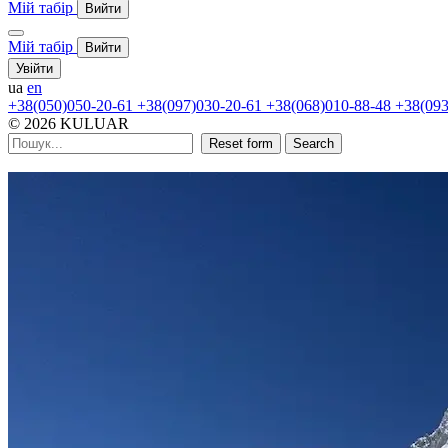
Мій табір
Вийти
Мій табір
Вийти
Увійти
ua
en
+38(050)050-20-61
+38(097)030-20-61
+38(068)010-88-48
+38(093
© 2026 KULUAR
Reset form
Search