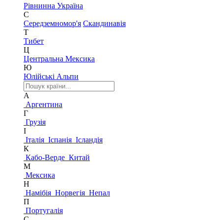
Рівнинна Україна
С
Середземномор'я
Скандинавія
Т
Тибет
Ц
Центральна Мексика
Ю
Юлійські Альпи
А
Аргентина
Г
Грузія
І
Італія
Іспанія
Ісландія
К
Кабо-Верде
Китай
М
Мексика
Н
Намібія
Норвегія
Непал
П
Португалія
С