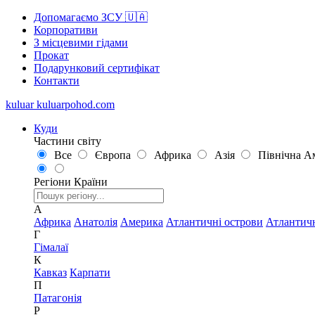
Допомагаємо ЗСУ 🇺🇦
Корпоративи
З місцевими гідами
Прокат
Подарунковий сертифікат
Контакти
kuluar
k
u
l
u
a
r
p
o
h
o
d
.
c
o
m
Куди
Частини світу
Все
Європа
Африка
Азія
Північна А
Регіони
Країни
А
Африка
Анатолія
Америка
Атлантичні острови
Атлантич
Г
Гімалаї
К
Кавказ
Карпати
П
Патагонія
Р