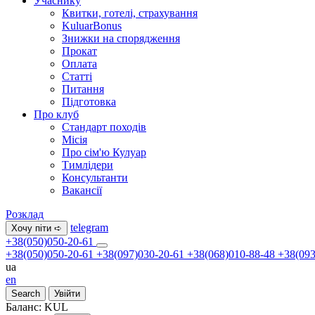
Учаснику
Квитки, готелі, страхування
KuluarBonus
Знижки на спорядження
Прокат
Оплата
Статті
Питання
Підготовка
Про клуб
Стандарт походів
Місія
Про сім'ю Кулуар
Тимлідери
Консультанти
Вакансії
Розклад
telegram
Хочу піти ➪
+38(050)050-20-61
+38(050)050-20-61
+38(097)030-20-61
+38(068)010-88-48
+38(093
ua
en
Search
Увійти
Баланс:
KUL