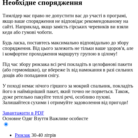
Необхідне спорядження
Тимлідер має право не допустити вас до участі в програмі,
якщо ваше спорядження не відповідає рекомендованому на
сайті. Наприклад, якщо замість гірських черевиків ви взяли
кеди або гумові чоботи.
Будь ласка, поставтесь максимально відповідально до збору
спорядження. Від цього залежить не тільки ваше здоров'я, але
і комфортне проходження маршруту групою в цілому!
Під час збору рюкзака всі речі покладіть в целофанові пакети
(або гермомішки), це вбереже їх від намокання в разі сильних
дощів або попадання снігу.
У поході немає нічого гіршого за мокрий спальник, покладіть
його в найміцніший пакет, який точно не порветься. Також,
дуже ретельно пакуйте теплі речі, особливо пухові.
Залишайтеся сухими і отримуйте задоволення від пригоди!
Завантажити в PDF
Основне
Одяг
Взуття
Важливе особисте
Рюкзак
30-40 літрів