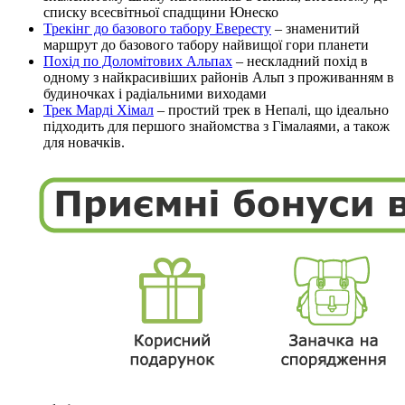
списку всесвітньої спадщини Юнеско
Трекінг до базового табору Евересту
– знаменитий
маршрут до базового табору найвищої гори планети
Похід по Доломітових Альпах
– нескладний похід в
одному з найкрасивіших районів Альп з проживанням в
будиночках і радіальними виходами
Трек Марді Хімал
– простий трек в Непалі, що ідеально
підходить для першого знайомства з Гімалаями, а також
для новачків.