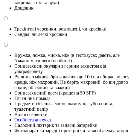
закривала ніс та вуха)
Дощовик
Трекінгові черевики, розношені, чи кросівки
Сандалі чи легкі кросівки
Кружка, ложка, миска, ніж (в гестхаусах дають, але
бажано мати легкі особисті)
Сонцезахисні окуляри з гарним захистом від
ультрафіолету
Рушник з мікрофібри – важить до 100 г, а вбирає вологу
краще, ніж махровий. Не беріть махровий, бо він довго
сохне, об’ємний та важкий
Сонцезахисний крем (краще на 50 SPF)
Гігієнічна помада
Предмети гігієни – мило, шампунь, зубна паста,
туалетний папір
Вологі серветки
Особиста аптечка
Налобний ліхтарик та запасні батарейки
Фотоапарат та зарядні пристрої чи запасні акумулятори