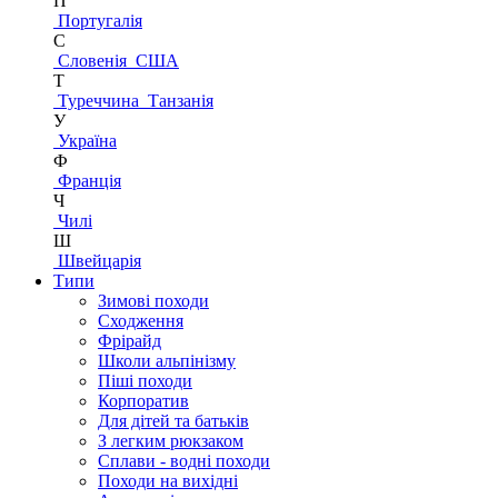
П
Португалія
С
Словенія
США
Т
Туреччина
Танзанія
У
Україна
Ф
Франція
Ч
Чилі
Ш
Швейцарія
Типи
Зимові походи
Сходження
Фрірайд
Школи альпінізму
Піші походи
Корпоратив
Для дітей та батьків
З легким рюкзаком
Сплави - водні походи
Походи на вихідні