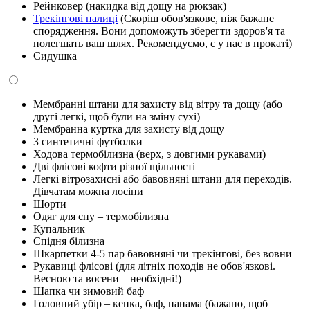
Рейнковер (накидка від дощу на рюкзак)
Трекінгові палиці
(Скоріш обов'язкове, ніж бажане
спорядження. Вони допоможуть зберегти здоров'я та
полегшать ваш шлях. Рекомендуємо, є у нас в прокаті)
Сидушка
Мембранні штани для захисту від вітру та дощу (або
другі легкі, щоб були на зміну сухі)
Мембранна куртка для захисту від дощу
3 синтетичні футболки
Ходова термобілизна (верх, з довгими рукавами)
Дві флісові кофти різної щільності
Легкі вітрозахисні або бавовняні штани для переходів.
Дівчатам можна лосіни
Шорти
Одяг для сну – термобілизна
Купальник
Спідня білизна
Шкарпетки 4-5 пар бавовняні чи трекінгові, без вовни
Рукавиці флісові (для літніх походів не обов'язкові.
Весною та восени – необхідні!)
Шапка чи зимовий баф
Головний убір – кепка, баф, панама (бажано, щоб