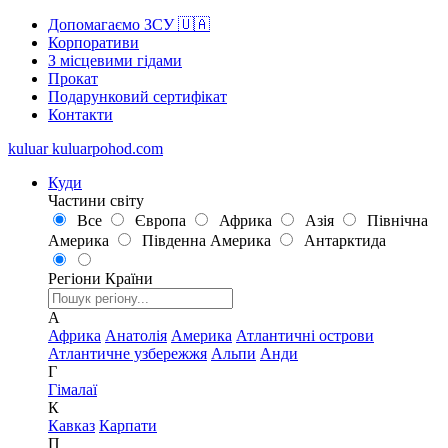
Допомагаємо ЗСУ 🇺🇦
Корпоративи
З місцевими гідами
Прокат
Подарунковий сертифікат
Контакти
kuluar
k
u
l
u
a
r
p
o
h
o
d
.
c
o
m
Куди
Частини світу
Все
Європа
Африка
Азія
Північна
Америка
Південна Америка
Антарктида
Регіони
Країни
А
Африка
Анатолія
Америка
Атлантичні острови
Атлантичне узбережжя
Альпи
Анди
Г
Гімалаї
К
Кавказ
Карпати
П