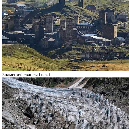
Знамениті сванські вежі