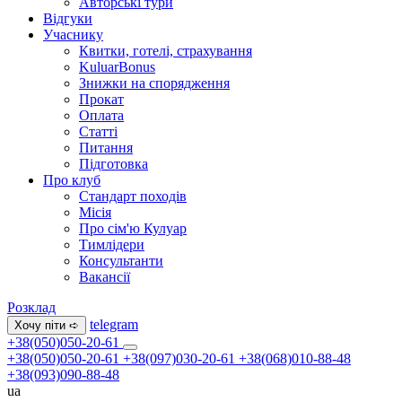
Авторські тури
Відгуки
Учаснику
Квитки, готелі, страхування
KuluarBonus
Знижки на спорядження
Прокат
Оплата
Статті
Питання
Підготовка
Про клуб
Стандарт походів
Місія
Про сім'ю Кулуар
Тимлідери
Консультанти
Вакансії
Розклад
telegram
Хочу піти ➪
+38(050)050-20-61
+38(050)050-20-61
+38(097)030-20-61
+38(068)010-88-48
+38(093)090-88-48
ua