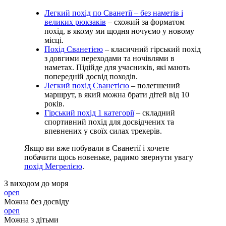
Легкий похід по Сванетії – без наметів і
великих рюкзаків
– схожий за форматом
похід, в якому ми щодня ночуємо у новому
місці.
Похід Сванетією
– класичний гірський похід
з довгими переходами та ночівлями в
наметах. Підійде для учасників, які мають
попередній досвід походів.
Легкий похід Сванетією
– полегшений
маршрут, в який можна брати дітей від 10
років.
Гірський похід 1 категорії
– складний
спортивний похід для досвідчених та
впевнених у своїх силах трекерів.
Якщо ви вже побували в Сванетії і хочете
побачити щось новеньке, радимо звернути увагу
похід Мегрелією
.
З виходом до моря
open
Можна без досвіду
open
Можна з дітьми