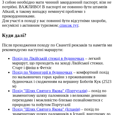
З собою необхідно мати чинний закордонний паспорт, візи не
потрібні. ВАЖЛИВО! В паспорті не повинно бути штампів
Абхазії, в такому випадку неминучі проблеми з
прикордонниками.
Для участі в поході у вас повинні бути відсутніми хвороби,
несумісні з активним туризмом:
список тут
.
Куди далі?
Після проходження походу по Сванетії рюкзаків та наметів ми
рекомендуємо наступні маршрути:
Похід по Лікійській стежці в будиночках
– легкий
маршрут, що проходить на заході Лікійської стежки.
Старт і фініш в Фетхіє
Похід по Чорногорії в будиночках
– комфортний похід
по мальовничих горах країни з проживанням в
будиночках і сходженням на вершину Боботів Кук (2523
м)
Похід "Шлях Святого Якова" (Португалія)
– похід по
знаменитому шляху паломників з великими денними
переходами і можливістю близько познайомитися с
природою та побутом Португалії
Похід "Шлях Святого Якова" (Іспанія)
– похід по
знаменитому шляху паломників в Іспанії, внесеному до