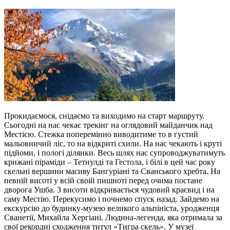
Прокидаємося, снідаємо та виходимо на старт маршруту.
Сьогодні на нас чекає трекінг на оглядовий майданчик над
Местією. Стежка поперемінно виводитиме то в густий
мальовничий ліс, то на відкриті схили. На нас чекають і круті
підйоми, і пологі ділянки. Весь шлях нас супроводжуватимуть
крижані піраміди – Тетнулді та Гестола, і білі в цей час року
скельні вершини масиву Бангуріані та Сванського хребта. На
певній висоті у всій своій пишноті перед очима постане
дворога Ушба. З висоти відкривається чудовий краєвид і на
саму Местію. Перекусимо і почнемо спуск назад. Зайдемо на
екскурсію до будинку-музею великого альпініста, уродженця
Сванетії, Михайла Хергіані. Людина-легенда, яка отримала за
свої рекордні сходження титул «Тигра скель». У музеї