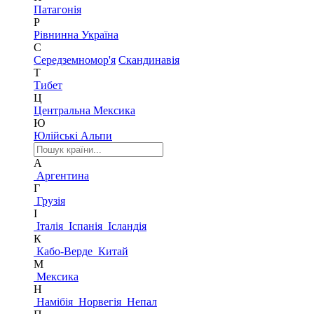
Патагонія
Р
Рівнинна Україна
С
Середземномор'я
Скандинавія
Т
Тибет
Ц
Центральна Мексика
Ю
Юлійські Альпи
А
Аргентина
Г
Грузія
І
Італія
Іспанія
Ісландія
К
Кабо-Верде
Китай
М
Мексика
Н
Намібія
Норвегія
Непал