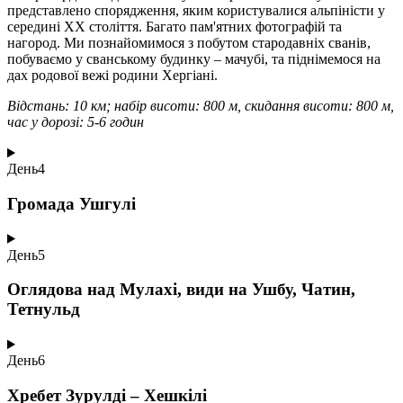
представлено спорядження, яким користувалися альпіністи у
середині ХХ століття. Багато пам'ятних фотографій та
нагород. Ми познайомимося з побутом стародавніх сванів,
побуваємо у сванському будинку – мачубі, та піднімемося на
дах родової вежі родини Хергіані.
Відстань: 10 км; набір висоти: 800 м, скидання висоти: 800 м,
час у дорозі: 5-6 годин
День
4
Громада Ушгулі
День
5
Оглядова над Мулахі, види на Ушбу, Чатин,
Тетнульд
День
6
Хребет Зурулді – Хешкілі