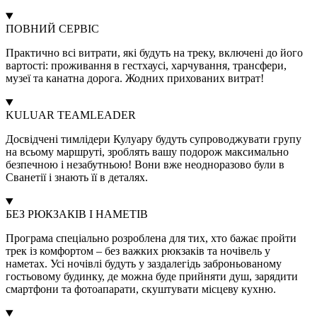
ПОВНИЙ СЕРВІС
Практично всі витрати, які будуть на треку, включені до його
вартості: проживання в гестхаусі, харчування, трансфери,
музеї та канатна дорога. Жодних прихованих витрат!
KULUAR TEAMLEADER
Досвідчені тимлідери Кулуару будуть супроводжувати групу
на всьому маршруті, зроблять вашу подорож максимально
безпечною і незабутньою! Вони вже неодноразово були в
Сванетії і знають її в деталях.
БЕЗ РЮКЗАКІВ І НАМЕТІВ
Програма спеціально розроблена для тих, хто бажає пройти
трек із комфортом – без важких рюкзаків та ночівель у
наметах. Усі ночівлі будуть у заздалегідь заброньованому
гостьовому будинку, де можна буде прийняти душ, зарядити
смартфони та фотоапарати, скуштувати місцеву кухню.