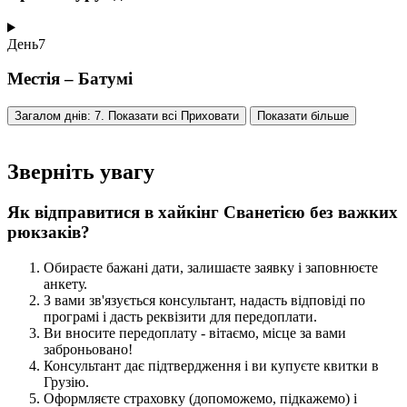
День
7
Местія – Батумі
Загалом днів: 7. Показати всі
Приховати
Показати більше
Зверніть увагу
Як відправитися в хайкінг Сванетією без важких
рюкзаків?
Обираєте бажані дати, залишаєте заявку і заповнюєте
анкету.
З вами зв'язується консультант, надасть відповіді по
програмі і дасть реквізити для передоплати.
Ви вносите передоплату - вітаємо, місце за вами
заброньовано!
Консультант дає підтвердження і ви купуєте квитки в
Грузію.
Оформляєте страховку (допоможемо, підкажемо) і