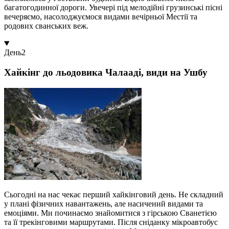
багатогодинної дороги. Увечері під мелодійні грузинські пісні
вечеряємо, насолоджуємося видами вечірньої Местії та
родових сванських веж.
День
2
Хайкінг до льодовика Чалааді, види на Ушбу
Сьогодні на нас чекає перший хайкінговий день. Не складний
у плані фізичних навантажень, але насичений видами та
емоціями. Ми починаємо знайомитися з гірською Сванетією
та її трекінговими маршрутами. Після сніданку мікроавтобус