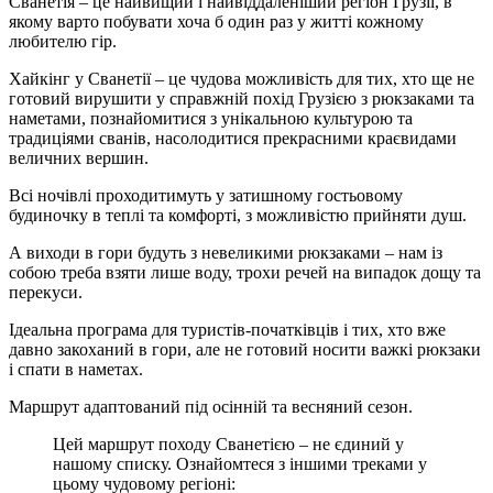
Сванетія – це найвищий і найвіддаленіший регіон Грузії, в
якому варто побувати хоча б один раз у житті кожному
любителю гір.
Хайкінг у Сванетії – це чудова можливість для тих, хто ще не
готовий вирушити у справжній похід Грузією з рюкзаками та
наметами, познайомитися з унікальною культурою та
традиціями сванів, насолодитися прекрасними краєвидами
величних вершин.
Всі ночівлі проходитимуть у затишному гостьовому
будиночку в теплі та комфорті, з можливістю прийняти душ.
А виходи в гори будуть з невеликими рюкзаками – нам із
собою треба взяти лише воду, трохи речей на випадок дощу та
перекуси.
Ідеальна програма для туристів-початківців і тих, хто вже
давно закоханий в гори, але не готовий носити важкі рюкзаки
і спати в наметах.
Маршрут адаптований під осінній та весняний сезон.
Цей маршрут походу Сванетією – не єдиний у
нашому списку. Ознайомтеся з іншими треками у
цьому чудовому регіоні: