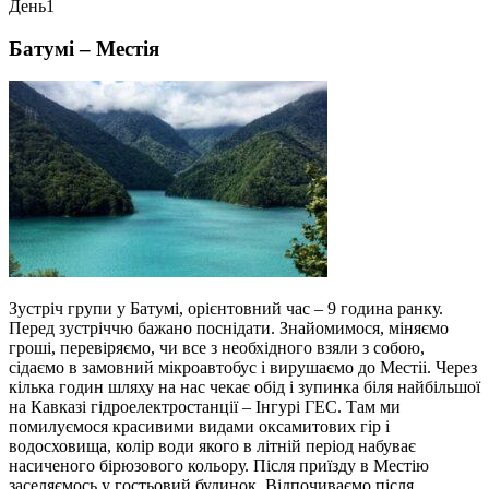
День
1
Батумі – Местія
Зустріч групи у Батумі, орієнтовний час – 9 година ранку.
Перед зустріччю бажано поснідати. Знайомимося, міняємо
гроші, перевіряємо, чи все з необхідного взяли з собою,
сідаємо в замовний мікроавтобус і вирушаємо до Местіі. Через
кілька годин шляху на нас чекає обід і зупинка біля найбільшої
на Кавказі гідроелектростанції – Інгурі ГЕС. Там ми
помилуємося красивими видами оксамитових гір і
водосховища, колір води якого в літній період набуває
насиченого бірюзового кольору. Після приїзду в Местію
заселяємось у гостьовий будинок. Відпочиваємо після