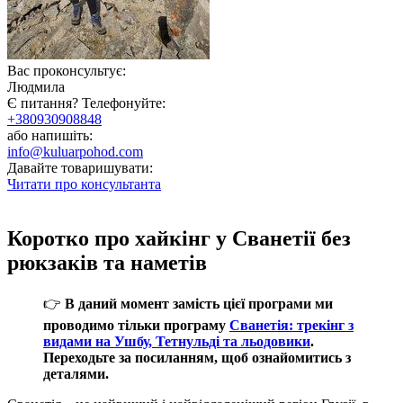
Вас проконсультує:
Людмила
Є питання? Телефонуйте:
+380930908848
або напишіть:
info@kuluarpohod.com
Давайте товаришувати:
Читати про консультанта
Коротко про хайкінг у Сванетії без
рюкзаків та наметів
👉
В даний момент замість цієї програми ми
проводимо тільки програму
Сванетія: трекінг з
видами на Ушбу, Тетнульді та льодовики
.
Переходьте за посиланням, щоб ознайомитись з
деталями.