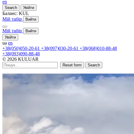
en
Search
Увійти
Баланс:
KUL
Мій табір
Вийти
Мій табір
Вийти
Увійти
ua
en
+38(050)050-20-61
+38(097)030-20-61
+38(068)010-88-48
+38(093)090-88-48
© 2026 KULUAR
Reset form
Search