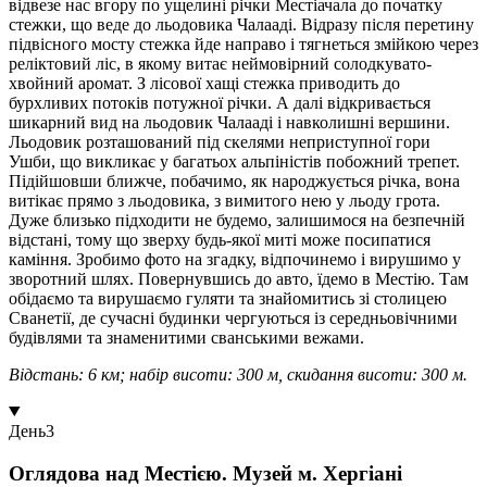
відвезе нас вгору по ущелині річки Местіачала до початку
стежки, що веде до льодовика Чалааді. Відразу після перетину
підвісного мосту стежка йде направо і тягнеться змійкою через
реліктовий ліс, в якому витає неймовірний солодкувато-
хвойний аромат. З лісової хащі стежка приводить до
бурхливих потоків потужної річки. А далі відкривається
шикарний вид на льодовик Чалааді і навколишні вершини.
Льодовик розташований під скелями неприступної гори
Ушби, що викликає у багатьох альпіністів побожний трепет.
Підійшовши ближче, побачимо, як народжується річка, вона
витікає прямо з льодовика, з вимитого нею у льоду грота.
Дуже близько підходити не будемо, залишимося на безпечній
відстані, тому що зверху будь-якої миті може посипатися
каміння. Зробимо фото на згадку, відпочинемо і вирушимо у
зворотний шлях. Повернувшись до авто, їдемо в Местію. Там
обідаємо та вирушаємо гуляти та знайомитись зі столицею
Сванетії, де сучасні будинки чергуються із середньовічними
будівлями та знаменитими сванськими вежами.
Відстань: 6 км; набір висоти: 300 м, скидання висоти: 300 м.
День
3
Оглядова над Местією. Музей м. Хергіані