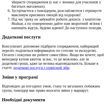
збираєте спорядження (у нас є знижки для учасників у
багатьох магазинах).
Зустрічаєтеся з тимлідером, розслабляєтеся і отримуєте
максимум приємних емоцій від подорожі!
Під час треку не забувайте робити дописи з хештегом
#kuluar, а по поверненню дайте нам зворотний зв'язок і
напишіть відгук, будемо вдячні! До наступних походів.
Додаткові послуги
Консультант допоможе підібрати спорядження, найкращий
переліт, поділиться інформацією по готелях та екскурсіях.
Оплати і покупки ви робите самостійно. Якщо ви хочете, щоб
менеджер купив квиток за вас, то це можливо, але за
додаткові гроші, адже це велика відповідальність. Більше в
статті:
додаткові послуги і сервісний збір
.
Зміни у програмі
Відповідно до погодних умов, стану та загальних побажань
групи, тимлідер має право вносити зміни у маршрут.
Необхідні документи