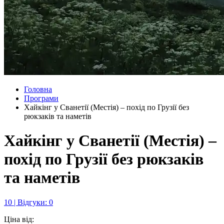
Головна
Програми
Хайкінг у Сванетії (Местія) – похід по Грузії без
рюкзаків та наметів
Хайкінг у Сванетії (Местія) –
похід по Грузії без рюкзаків
та наметів
10 | Відгуки: 0
Ціна від: