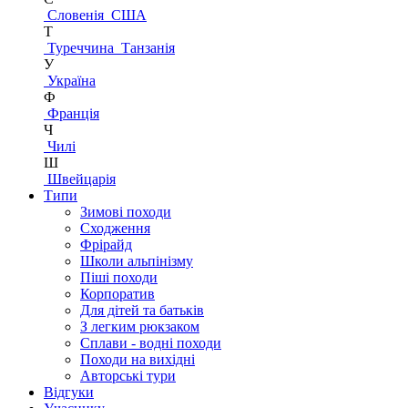
Словенія
США
Т
Туреччина
Танзанія
У
Україна
Ф
Франція
Ч
Чилі
Ш
Швейцарія
Типи
Зимові походи
Сходження
Фрірайд
Школи альпінізму
Піші походи
Корпоратив
Для дітей та батьків
З легким рюкзаком
Сплави - водні походи
Походи на вихідні
Авторські тури
Відгуки