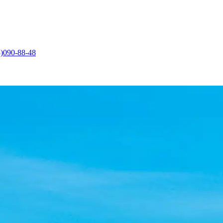
)090-88-48