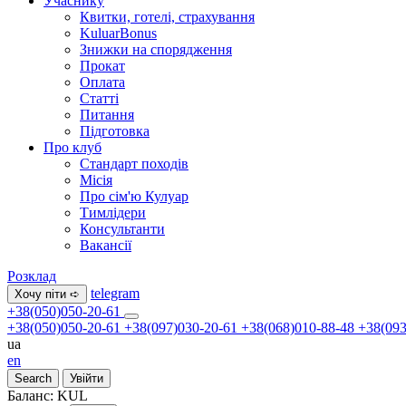
Учаснику
Квитки, готелі, страхування
KuluarBonus
Знижки на спорядження
Прокат
Оплата
Статті
Питання
Підготовка
Про клуб
Стандарт походів
Місія
Про сім'ю Кулуар
Тимлідери
Консультанти
Вакансії
Розклад
telegram
Хочу піти ➪
+38(050)050-20-61
+38(050)050-20-61
+38(097)030-20-61
+38(068)010-88-48
+38(093
ua
en
Search
Увійти
Баланс:
KUL