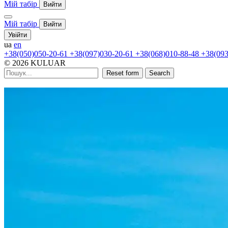
Мій табір
Вийти
Мій табір
Вийти
Увійти
ua
en
+38(050)050-20-61
+38(097)030-20-61
+38(068)010-88-48
+38(093
© 2026 KULUAR
Reset form
Search