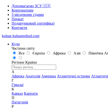
Допомагаємо ЗСУ 🇺🇦
Корпоративи
З місцевими гідами
Прокат
Подарунковий сертифікат
Контакти
kuluar
k
u
l
u
a
r
p
o
h
o
d
.
c
o
m
Куди
Частини світу
Все
Європа
Африка
Азія
Північна А
Регіони
Країни
А
Африка
Анатолія
Америка
Атлантичні острови
Атлантич
Г
Гімалаї
К
Кавказ
Карпати
П
Патагонія
Р