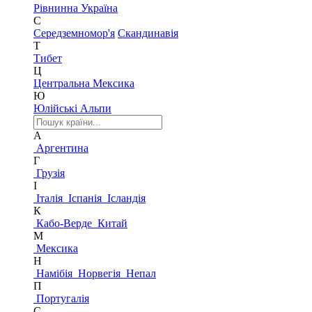
Рівнинна Україна
С
Середземномор'я
Скандинавія
Т
Тибет
Ц
Центральна Мексика
Ю
Юлійські Альпи
А
Аргентина
Г
Грузія
І
Італія
Іспанія
Ісландія
К
Кабо-Верде
Китай
М
Мексика
Н
Намібія
Норвегія
Непал
П
Португалія
С