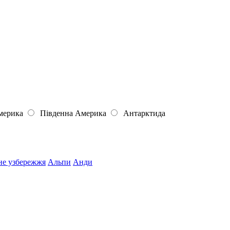
мерика
Південна Америка
Антарктида
не узбережжя
Альпи
Анди