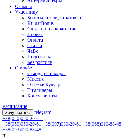
Авторские туры
Отзывы
Участнику
Билеты, отели, страховка
KuluarBonus
Скидки на снаряжение
Прокат
Оплата
Статьи
ЧаВо
Подготовка
Без россиян
О клубе
Стандарт походов
Миссия
О семье Кулуар
Тимлидеры
Консультанты
Расписание
telegram
Хочу пойти ➪
+38(050)050-20-61
+38(050)050-20-61
+38(097)030-20-61
+38(068)010-88-48
+38(093)090-88-48
ru