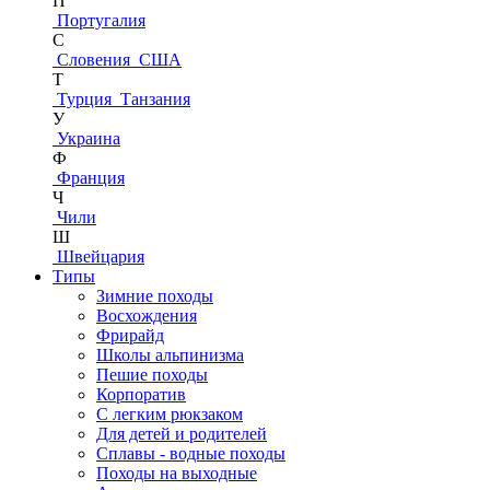
П
Португалия
С
Словения
США
Т
Турция
Танзания
У
Украина
Ф
Франция
Ч
Чили
Ш
Швейцария
Типы
Зимние походы
Восхождения
Фрирайд
Школы альпинизма
Пешие походы
Корпоратив
С легким рюкзаком
Для детей и родителей
Сплавы - водные походы
Походы на выходные