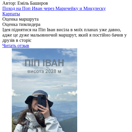
Автор: Еміль Баширов
Поход на Поп Иван через Маричейку и Микулеску
Карпаты
Оценка маршрута
Оценка тимлидера
Ідея піднятися на Піп Іван висіла в моїх планах уже давно,
адже це дуже мальовничий маршрут, який я постійно бачив у
друзів в сторіс
Читать отзыв