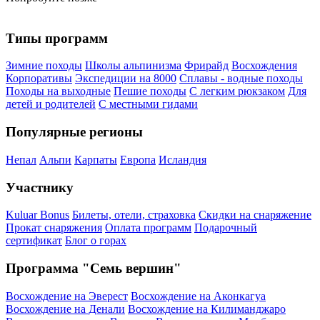
Типы программ
Зимние походы
Школы альпинизма
Фрирайд
Восхождения
Корпоративы
Экспедиции на 8000
Сплавы - водные походы
Походы на выходные
Пешие походы
С легким рюкзаком
Для
детей и родителей
С местными гидами
Популярные регионы
Непал
Альпи
Карпаты
Европа
Исландия
Участнику
Kuluar Bonus
Билеты, отели, страховка
Скидки на снаряжение
Прокат снаряжения
Оплата программ
Подарочный
сертификат
Блог о горах
Программа "Семь вершин"
Восхождение на Эверест
Восхождение на Аконкагуа
Восхождение на Денали
Восхождение на Килиманджаро