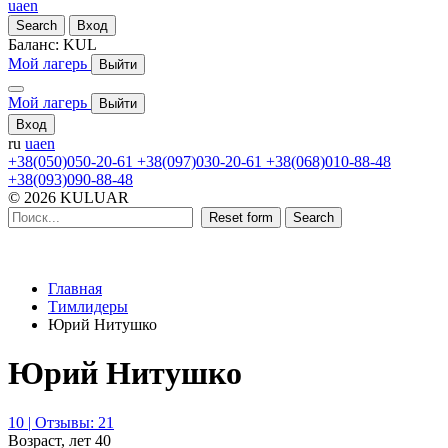
ua
en
Search
Вход
Баланс:
KUL
Мой лагерь
Выйти
Мой лагерь
Выйти
Вход
ru
ua
en
+38(050)050-20-61
+38(097)030-20-61
+38(068)010-88-48
+38(093)090-88-48
© 2026 KULUAR
Reset form
Search
Главная
Тимлидеры
Юрий Нитушко
Юрий Нитушко
10 | Отзывы: 21
Возраст, лет
40