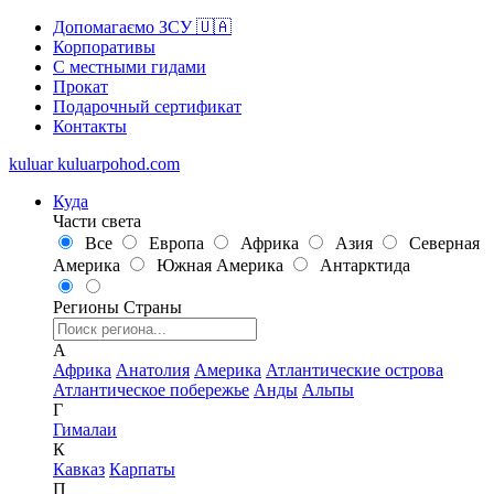
Допомагаємо ЗСУ 🇺🇦
Корпоративы
С местными гидами
Прокат
Подарочный сертификат
Контакты
kuluar
k
u
l
u
a
r
p
o
h
o
d
.
c
o
m
Куда
Части света
Все
Европа
Африка
Азия
Северная
Америка
Южная Америка
Антарктида
Регионы
Страны
А
Африка
Анатолия
Америка
Атлантические острова
Атлантическое побережье
Анды
Альпы
Г
Гималаи
К
Кавказ
Карпаты
П