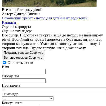
Все на найвищому рівні!
Автор: Дмитро Вигнан
Сокольский хребет - поход для детей и их родителей
Карпаты
Оценка маршрута
Оценка тимлидера
Все супер. Підготовка та організація до походу на найвищому
рівні. Постійний супровід і допомога в будь-яких питаннях зі
сторони консультантів. Увага до кожного учасника походу зі
сторони тимліда. Чудове харчування під час походу.
Показать больше
Свернуть
Больше отзывов
Свернуть
Оставить отзыв
Имя
Откуда вы
Программа
Тимлидер
Консультант