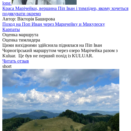
long
Краса Марічейки, вершина Піп Іван і тимлідер, якому хочеться
подякувати окремо
Автор: Вікторія Баширова
Поход на Поп Иван через Маричейку и Микулеску
Карпаты
Оценка маршрута
Оценка тимлидера
Цими вихідними здійснила піднялася на Піп Іван
Чорногірський маршрутом через озеро Марічейка разом з
Kuluar. Це був не перший похід із KULUAR.
Читать отзыв
short