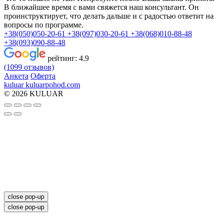
В ближайшее время с вами свяжется наш консультант. Он
проинструктирует, что делать дальше и с радостью ответит на
вопросы по программе.
+38(050)050-20-61
+38(097)030-20-61
+38(068)010-88-48
+38(093)090-88-48
рейтинг:
4.9
(1099 отзывов)
Анкета
Оферта
kuluar
k
u
l
u
a
r
p
o
h
o
d
.
c
o
m
© 2026 KULUAR
close pop-up
close pop-up