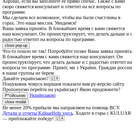
Хорошо, если вы заполните ее прямо сейчас. Также с вами
скоро свяжется консультант и ответит на все вопросы по
программе.
Мы сделаем все возможное, чтобы вы были счастливы в
горах. Это наша миссия. Увидимся!
Ваша заявка принята. В ближайшее время с вами свяжется
наш консультант. Он проинструктирует, что делать дальше и с
радостью ответит на вопросы по программе.
close pop-up
Что-то пошло не так! Попробуйте позже
Ваша заявка принята.
В ближайшее время с вами свяжется наш консультант. Он
проинструктирует, что делать дальше и с радостью ответит на
вопросы по программе.
Привіт, ми з України. Граждан россии
в наши группы не берем
Давайте українською? 🇺🇦
Пошуковик чомусь вирішив показати вам ру-версію сайту.
Пропонуємо перейти на українську! Якою продовжити?
Українською
Р*сійською
close modal
Не менее 20% прибыли мы направляем на помощь ВСУ.
Детали и отчеты KuluarHelp здесь
. Ходите в горы с KULUAR
— приближайте победу! 🇺🇦