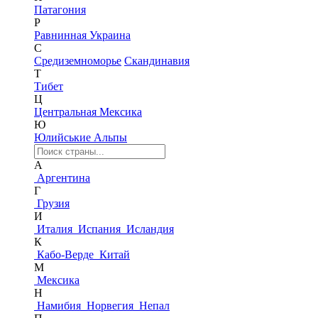
Патагония
Р
Равнинная Украина
С
Средиземноморье
Скандинавия
Т
Тибет
Ц
Центральная Мексика
Ю
Юлийськие Альпы
А
Аргентина
Г
Грузия
И
Италия
Испания
Исландия
К
Кабо-Верде
Китай
М
Мексика
Н
Намибия
Норвегия
Непал