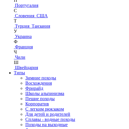
П
Португалия
С
Словения
США
Т
Турция
Танзания
У
Украина
Ф
Франция
Ч
Чили
Ш
Швейцария
Типы
Зимние походы
Восхождения
Фрирайд
Школы альпинизма
Пешие походы
Корпоратив
С легким рюкзаком
Для детей и родителей
Сплавы - водные походы
Походы на выходные