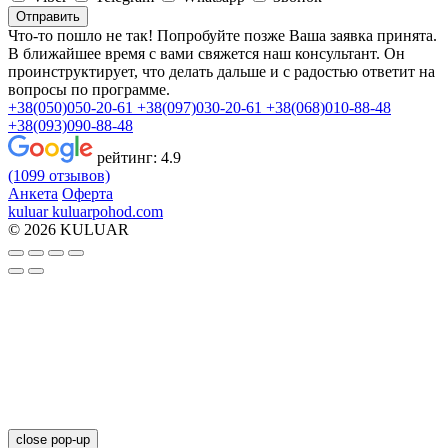
Отправить
Что-то пошло не так! Попробуйте позже
Ваша заявка принята.
В ближайшее время с вами свяжется наш консультант. Он
проинструктирует, что делать дальше и с радостью ответит на
вопросы по программе.
+38(050)050-20-61
+38(097)030-20-61
+38(068)010-88-48
+38(093)090-88-48
рейтинг:
4.9
(1099 отзывов)
Анкета
Оферта
kuluar
k
u
l
u
a
r
p
o
h
o
d
.
c
o
m
© 2026 KULUAR
close pop-up