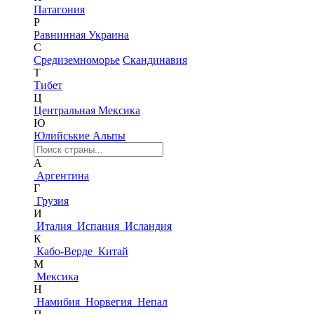
Патагония
Р
Равнинная Украина
С
Средиземноморье
Скандинавия
Т
Тибет
Ц
Центральная Мексика
Ю
Юлийськие Альпы
А
Аргентина
Г
Грузия
И
Италия
Испания
Исландия
К
Кабо-Верде
Китай
М
Мексика
Н
Намибия
Норвегия
Непал