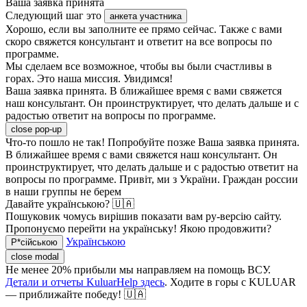
Ваша заявка принята
Следующий шаг это
анкета участника
Хорошо, если вы заполните ее прямо сейчас. Также с вами
скоро свяжется консультант и ответит на все вопросы по
программе.
Мы сделаем все возможное, чтобы вы были счастливы в
горах. Это наша миссия. Увидимся!
Ваша заявка принята. В ближайшее время с вами свяжется
наш консультант. Он проинструктирует, что делать дальше и с
радостью ответит на вопросы по программе.
close pop-up
Что-то пошло не так! Попробуйте позже
Ваша заявка принята.
В ближайшее время с вами свяжется наш консультант. Он
проинструктирует, что делать дальше и с радостью ответит на
вопросы по программе.
Привіт, ми з України. Граждан россии
в наши группы не берем
Давайте українською? 🇺🇦
Пошуковик чомусь вирішив показати вам ру-версію сайту.
Пропонуємо перейти на українську! Якою продовжити?
Українською
Р*сійською
close modal
Не менее 20% прибыли мы направляем на помощь ВСУ.
Детали и отчеты KuluarHelp здесь
. Ходите в горы с KULUAR
— приближайте победу! 🇺🇦