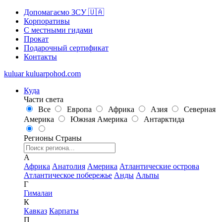
Допомагаємо ЗСУ 🇺🇦
Корпоративы
С местными гидами
Прокат
Подарочный сертификат
Контакты
kuluar
k
u
l
u
a
r
p
o
h
o
d
.
c
o
m
Куда
Части света
Все
Европа
Африка
Азия
Северная
Америка
Южная Америка
Антарктида
Регионы
Страны
А
Африка
Анатолия
Америка
Атлантические острова
Атлантическое побережье
Анды
Альпы
Г
Гималаи
К
Кавказ
Карпаты
П