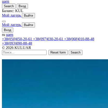
ua
en
Search
Вход
Баланс:
KUL
Мой лагерь
Выйти
Мой лагерь
Выйти
Вход
ru
ua
en
+38(050)050-20-61
+38(097)030-20-61
+38(068)010-88-48
+38(093)090-88-48
© 2026 KULUAR
Reset form
Search