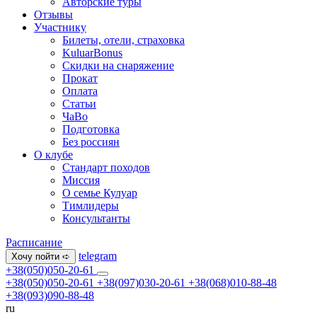
Авторские туры
Отзывы
Участнику
Билеты, отели, страховка
KuluarBonus
Скидки на снаряжение
Прокат
Оплата
Статьи
ЧаВо
Подготовка
Без россиян
О клубе
Стандарт походов
Миссия
О семье Кулуар
Тимлидеры
Консультанты
Расписание
telegram
Хочу пойти ➪
+38(050)050-20-61
+38(050)050-20-61
+38(097)030-20-61
+38(068)010-88-48
+38(093)090-88-48
ru