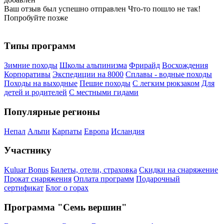
Ваш отзыв был успешно отправлен
Что-то пошло не так!
Попробуйте позже
Типы программ
Зимние походы
Школы альпинизма
Фрирайд
Восхождения
Корпоративы
Экспедиции на 8000
Сплавы - водные походы
Походы на выходные
Пешие походы
С легким рюкзаком
Для
детей и родителей
С местными гидами
Популярные регионы
Непал
Альпи
Карпаты
Европа
Исландия
Участнику
Kuluar Bonus
Билеты, отели, страховка
Скидки на снаряжение
Прокат снаряжения
Оплата программ
Подарочный
сертификат
Блог о горах
Программа "Семь вершин"