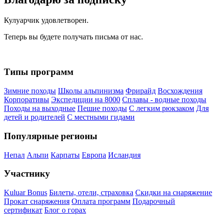
Кулуарчик удовлетворен.
Теперь вы будете получать письма от нас.
Типы программ
Зимние походы
Школы альпинизма
Фрирайд
Восхождения
Корпоративы
Экспедиции на 8000
Сплавы - водные походы
Походы на выходные
Пешие походы
С легким рюкзаком
Для
детей и родителей
С местными гидами
Популярные регионы
Непал
Альпи
Карпаты
Европа
Исландия
Участнику
Kuluar Bonus
Билеты, отели, страховка
Скидки на снаряжение
Прокат снаряжения
Оплата программ
Подарочный
сертификат
Блог о горах