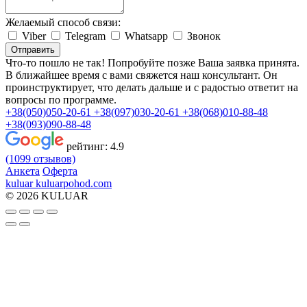
Желаемый способ связи:
Viber
Telegram
Whatsapp
Звонок
Отправить
Что-то пошло не так! Попробуйте позже
Ваша заявка принята.
В ближайшее время с вами свяжется наш консультант. Он
проинструктирует, что делать дальше и с радостью ответит на
вопросы по программе.
+38(050)050-20-61
+38(097)030-20-61
+38(068)010-88-48
+38(093)090-88-48
рейтинг:
4.9
(1099 отзывов)
Анкета
Оферта
kuluar
k
u
l
u
a
r
p
o
h
o
d
.
c
o
m
© 2026 KULUAR