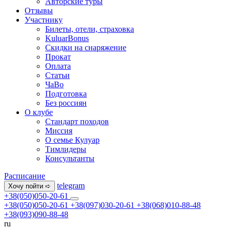
Авторские туры
Отзывы
Участнику
Билеты, отели, страховка
KuluarBonus
Скидки на снаряжение
Прокат
Оплата
Статьи
ЧаВо
Подготовка
Без россиян
О клубе
Стандарт походов
Миссия
О семье Кулуар
Тимлидеры
Консультанты
Расписание
telegram
Хочу пойти ➪
+38(050)050-20-61
+38(050)050-20-61
+38(097)030-20-61
+38(068)010-88-48
+38(093)090-88-48
ru