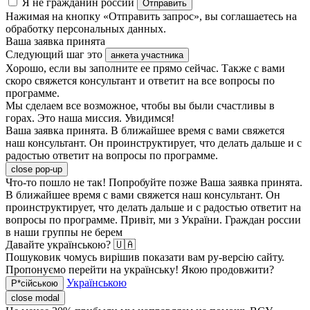
Я не гражданин россии
Отправить
Нажимая на кнопку «Отправить запрос», вы соглашаетесь на
обработку персональных данных.
Ваша заявка принята
Следующий шаг это
анкета участника
Хорошо, если вы заполните ее прямо сейчас. Также с вами
скоро свяжется консультант и ответит на все вопросы по
программе.
Мы сделаем все возможное, чтобы вы были счастливы в
горах. Это наша миссия. Увидимся!
Ваша заявка принята. В ближайшее время с вами свяжется
наш консультант. Он проинструктирует, что делать дальше и с
радостью ответит на вопросы по программе.
close pop-up
Что-то пошло не так! Попробуйте позже
Ваша заявка принята.
В ближайшее время с вами свяжется наш консультант. Он
проинструктирует, что делать дальше и с радостью ответит на
вопросы по программе.
Привіт, ми з України. Граждан россии
в наши группы не берем
Давайте українською? 🇺🇦
Пошуковик чомусь вирішив показати вам ру-версію сайту.
Пропонуємо перейти на українську! Якою продовжити?
Українською
Р*сійською
close modal