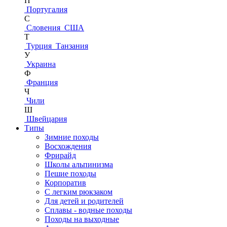
П
Португалия
С
Словения
США
Т
Турция
Танзания
У
Украина
Ф
Франция
Ч
Чили
Ш
Швейцария
Типы
Зимние походы
Восхождения
Фрирайд
Школы альпинизма
Пешие походы
Корпоратив
С легким рюкзаком
Для детей и родителей
Сплавы - водные походы
Походы на выходные