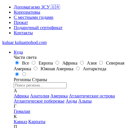
Допомагаємо ЗСУ 🇺🇦
Корпоративы
С местными гидами
Прокат
Подарочный сертификат
Контакты
kuluar
k
u
l
u
a
r
p
o
h
o
d
.
c
o
m
Куда
Части света
Все
Европа
Африка
Азия
Северная
Америка
Южная Америка
Антарктида
Регионы
Страны
А
Африка
Анатолия
Америка
Атлантические острова
Атлантическое побережье
Анды
Альпы
Г
Гималаи
К
Кавказ
Карпаты
П