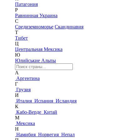
Патагония
Р
Равнинная Украина
С
Средиземноморье
Скандинавия
Т
Тибет
Ц
Центральная Мексика
Ю
Юлийськие Альпы
А
Аргентина
Г
Грузия
И
Италия
Испания
Исландия
К
Кабо-Верде
Китай
М
Мексика
Н
Намибия
Норвегия
Непал