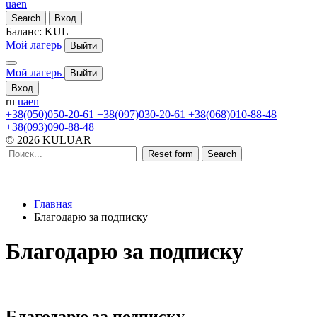
ua
en
Search
Вход
Баланс:
KUL
Мой лагерь
Выйти
Мой лагерь
Выйти
Вход
ru
ua
en
+38(050)050-20-61
+38(097)030-20-61
+38(068)010-88-48
+38(093)090-88-48
© 2026 KULUAR
Reset form
Search
Главная
Благодарю за подписку
Благодарю за подписку
Благодарю за подписку