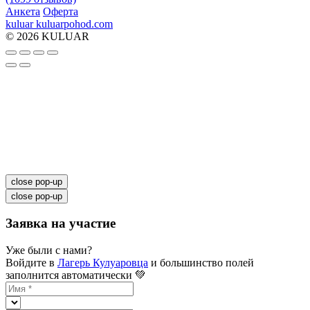
Анкета
Оферта
kuluar
k
u
l
u
a
r
p
o
h
o
d
.
c
o
m
© 2026 KULUAR
close pop-up
close pop-up
Заявка на участие
Уже были с нами?
Войдите в
Лагерь Кулуаровца
и большинство полей
заполнится автоматически 💚