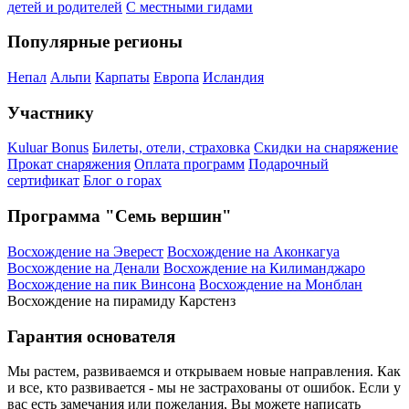
детей и родителей
С местными гидами
Популярные регионы
Непал
Альпи
Карпаты
Европа
Исландия
Участнику
Kuluar Bonus
Билеты, отели, страховка
Скидки на снаряжение
Прокат снаряжения
Оплата программ
Подарочный
сертификат
Блог о горах
Программа "Семь вершин"
Восхождение на Эверест
Восхождение на Аконкагуа
Восхождение на Денали
Восхождение на Килиманджаро
Восхождение на пик Винсона
Восхождение на Монблан
Восхождение на пирамиду Карстенз
Гарантия основателя
Мы растем, развиваемся и открываем новые направления. Как
и все, кто развивается - мы не застрахованы от ошибок. Если у
вас есть замечания или пожелания, Вы можете написать