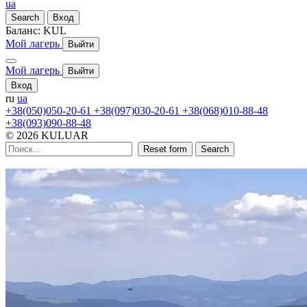
ua
Search
Вход
Баланс:
KUL
Мой лагерь
Выйти
Мой лагерь
Выйти
Вход
ru
ua
+38(050)050-20-61
+38(097)030-20-61
+38(068)010-88-48
+38(093)090-88-48
© 2026 KULUAR
Reset form
Search