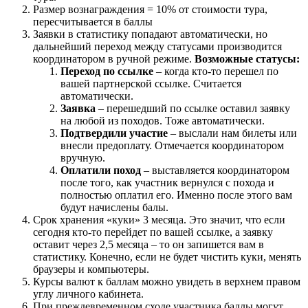
Размер вознаграждения = 10% от стоимости тура,
пересчитывается в баллы
Заявки в статистику попадают автоматически, но
дальнейший переход между статусами производится
координатором в ручной режиме.
Возможные статусы:
Переход по ссылке
– когда кто-то перешел по
вашей партнерской ссылке. Считается
автоматически.
Заявка
– перешедший по ссылке оставил заявку
на любой из походов. Тоже автоматически.
Подтвердили участие
– выслали нам билеты или
внесли предоплату. Отмечается координатором
вручную.
Оплатили поход
– выставляется координатором
после того, как участник вернулся с похода и
полностью оплатил его. Именно после этого вам
будут начислены балы.
Срок хранения «куки» 3 месяца. Это значит, что если
сегодня кто-то перейдет по вашей ссылке, а заявку
оставит через 2,5 месяца – то он запишется вам в
статистику. Конечно, если не будет чистить куки, менять
браузеры и компьютеры.
Курсы валют к баллам можно увидеть в верхнем правом
углу личного кабинета.
При преждевременном сходе участника баллы могут