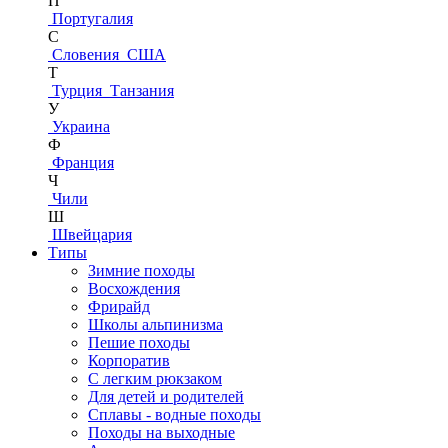
П
Португалия
С
Словения
США
Т
Турция
Танзания
У
Украина
Ф
Франция
Ч
Чили
Ш
Швейцария
Типы
Зимние походы
Восхождения
Фрирайд
Школы альпинизма
Пешие походы
Корпоратив
С легким рюкзаком
Для детей и родителей
Сплавы - водные походы
Походы на выходные