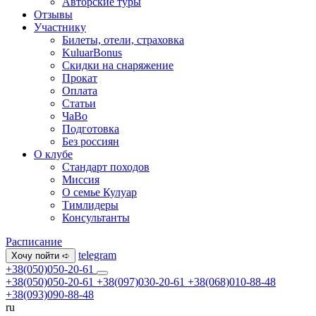
Авторские туры
Отзывы
Участнику
Билеты, отели, страховка
KuluarBonus
Скидки на снаряжение
Прокат
Оплата
Статьи
ЧаВо
Подготовка
Без россиян
О клубе
Стандарт походов
Миссия
О семье Кулуар
Тимлидеры
Консультанты
Расписание
telegram
Хочу пойти ➪
+38(050)050-20-61
+38(050)050-20-61
+38(097)030-20-61
+38(068)010-88-48
+38(093)090-88-48
ru