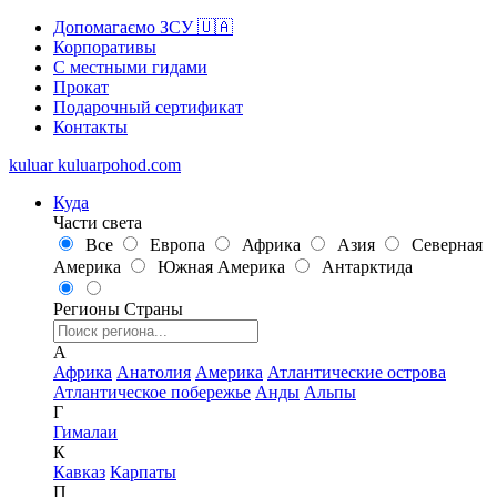
Допомагаємо ЗСУ 🇺🇦
Корпоративы
С местными гидами
Прокат
Подарочный сертификат
Контакты
kuluar
k
u
l
u
a
r
p
o
h
o
d
.
c
o
m
Куда
Части света
Все
Европа
Африка
Азия
Северная
Америка
Южная Америка
Антарктида
Регионы
Страны
А
Африка
Анатолия
Америка
Атлантические острова
Атлантическое побережье
Анды
Альпы
Г
Гималаи
К
Кавказ
Карпаты
П