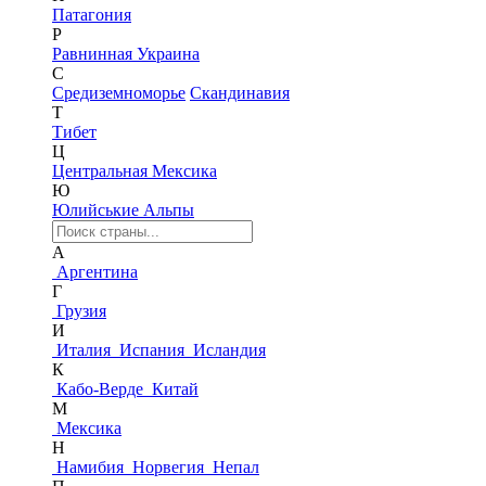
Патагония
Р
Равнинная Украина
С
Средиземноморье
Скандинавия
Т
Тибет
Ц
Центральная Мексика
Ю
Юлийськие Альпы
А
Аргентина
Г
Грузия
И
Италия
Испания
Исландия
К
Кабо-Верде
Китай
М
Мексика
Н
Намибия
Норвегия
Непал