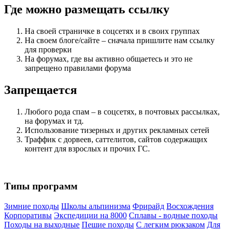
Где можно размещать ссылку
На своей страничке в соцсетях и в своих группах
На своем блоге/сайте – сначала пришлите нам ссылку
для проверки
На форумах, где вы активно общаетесь и это не
запрещено правилами форума
Запрещается
Любого рода спам – в соцсетях, в почтовых рассылках,
на форумах и тд.
Использование тизерных и других рекламных сетей
Траффик с дорвеев, саттелитов, сайтов содержащих
контент для взрослых и прочих ГС.
Типы программ
Зимние походы
Школы альпинизма
Фрирайд
Восхождения
Корпоративы
Экспедиции на 8000
Сплавы - водные походы
Походы на выходные
Пешие походы
С легким рюкзаком
Для