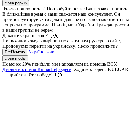
close pop-up
Что-то пошло не так! Попробуйте позже
Ваша заявка принята.
В ближайшее время с вами свяжется наш консультант. Он
проинструктирует, что делать дальше и с радостью ответит на
вопросы по программе.
Привіт, ми з України. Граждан россии
в наши группы не берем
Давайте українською? 🇺🇦
Пошуковик чомусь вирішив показати вам ру-версію сайту.
Пропонуємо перейти на українську! Якою продовжити?
Українською
Р*сійською
close modal
Не менее 20% прибыли мы направляем на помощь ВСУ.
Детали и отчеты KuluarHelp здесь
. Ходите в горы с KULUAR
— приближайте победу! 🇺🇦