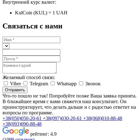
Внутренний курс валют:
KulCoin (KUL) = 1 UAH
Связаться с нами
Желаемый способ связи:
Viber
Telegram
Whatsapp
Звонок
Отправить
Что-то пошло не так! Попробуйте позже
Ваша заявка принята.
В ближайшее время с вами свяжется наш консультант. Он
проинструктирует, что делать дальше и с радостью ответит на
вопросы по программе.
+38(050)050-20-61
+38(097)030-20-61
+38(068)010-88-48
+38(093)090-88-48
рейтинг:
4.9
(1099 отзывов)