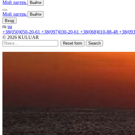
Мой лагерь
Выйти
Мой лагерь
Выйти
Вход
ru
ua
+38(050)050-20-61
+38(097)030-20-61
+38(068)010-88-48
+38(093
© 2026 KULUAR
Reset form
Search