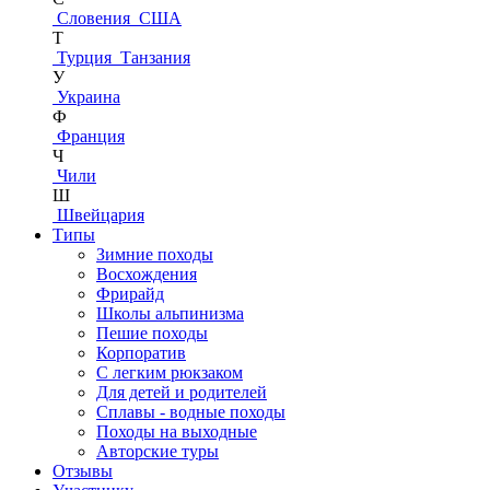
Словения
США
Т
Турция
Танзания
У
Украина
Ф
Франция
Ч
Чили
Ш
Швейцария
Типы
Зимние походы
Восхождения
Фрирайд
Школы альпинизма
Пешие походы
Корпоратив
С легким рюкзаком
Для детей и родителей
Сплавы - водные походы
Походы на выходные
Авторские туры
Отзывы