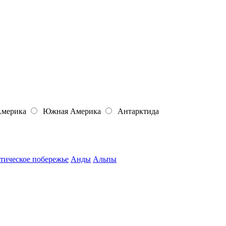
Америка
Южная Америка
Антарктида
тическое побережье
Анды
Альпы