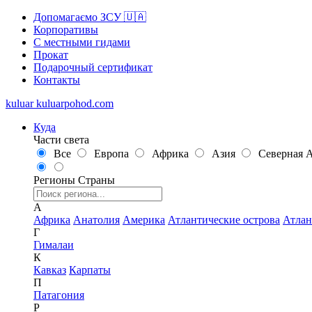
Допомагаємо ЗСУ 🇺🇦
Корпоративы
С местными гидами
Прокат
Подарочный сертификат
Контакты
kuluar
k
u
l
u
a
r
p
o
h
o
d
.
c
o
m
Куда
Части света
Все
Европа
Африка
Азия
Северная 
Регионы
Страны
А
Африка
Анатолия
Америка
Атлантические острова
Атлан
Г
Гималаи
К
Кавказ
Карпаты
П
Патагония
Р