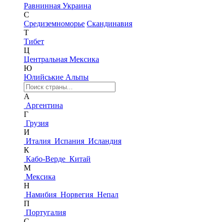
Равнинная Украина
С
Средиземноморье
Скандинавия
Т
Тибет
Ц
Центральная Мексика
Ю
Юлийськие Альпы
А
Аргентина
Г
Грузия
И
Италия
Испания
Исландия
К
Кабо-Верде
Китай
М
Мексика
Н
Намибия
Норвегия
Непал
П
Португалия
С