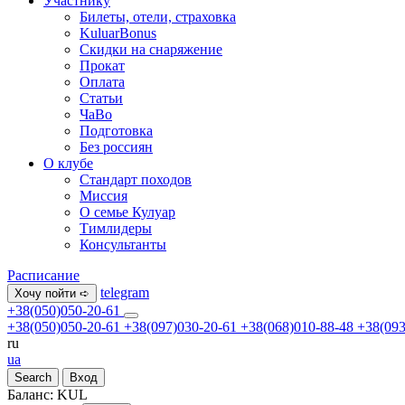
Участнику
Билеты, отели, страховка
KuluarBonus
Скидки на снаряжение
Прокат
Оплата
Статьи
ЧаВо
Подготовка
Без россиян
О клубе
Стандарт походов
Миссия
О семье Кулуар
Тимлидеры
Консультанты
Расписание
telegram
Хочу пойти ➪
+38(050)050-20-61
+38(050)050-20-61
+38(097)030-20-61
+38(068)010-88-48
+38(093
ru
ua
Search
Вход
Баланс:
KUL