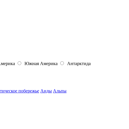
Америка
Южная Америка
Антарктида
тическое побережье
Анды
Альпы