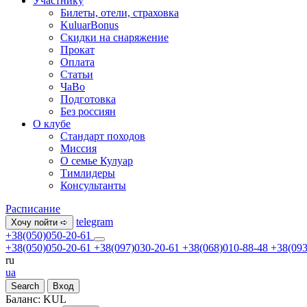
Участнику
Билеты, отели, страховка
KuluarBonus
Скидки на снаряжение
Прокат
Оплата
Статьи
ЧаВо
Подготовка
Без россиян
О клубе
Стандарт походов
Миссия
О семье Кулуар
Тимлидеры
Консультанты
Расписание
telegram
Хочу пойти ➪
+38(050)050-20-61
+38(050)050-20-61
+38(097)030-20-61
+38(068)010-88-48
+38(093
ru
ua
Search
Вход
Баланс:
KUL