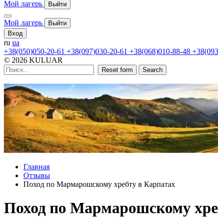
Мой лагерь
Выйти
Мой лагерь
Выйти
Вход
ru
ua
+38(050)050-20-61
+38(097)030-20-61
+38(068)010-88-48
+38(093
© 2026 KULUAR
Reset form
Search
Главная
Отзывы
Поход по Мармарошскому хребту в Карпатах
Поход по Мармарошскому хре