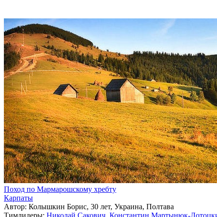
Поход по Мармарошскому хребту
Карпаты
Автор: Колышкин Борис, 30 лет, Украина, Полтава
Тимлидеры:
Николай Сакович
,
Константин Мартынюк-Лотоцк