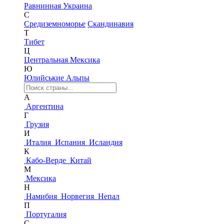
Равнинная Украина
С
Средиземноморье
Скандинавия
Т
Тибет
Ц
Центральная Мексика
Ю
Юлийськие Альпы
А
Аргентина
Г
Грузия
И
Италия
Испания
Исландия
К
Кабо-Верде
Китай
М
Мексика
Н
Намибия
Норвегия
Непал
П
Португалия
С