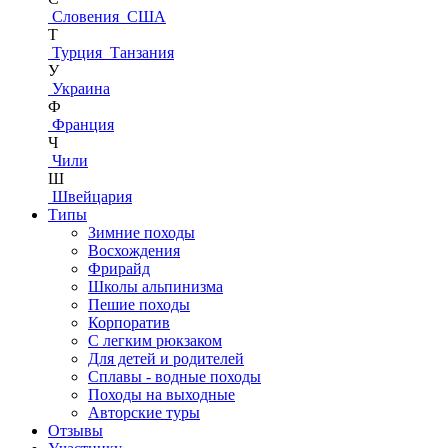
Словения
США
Т
Турция
Танзания
У
Украина
Ф
Франция
Ч
Чили
Ш
Швейцария
Типы
Зимние походы
Восхождения
Фрирайд
Школы альпинизма
Пешие походы
Корпоратив
С легким рюкзаком
Для детей и родителей
Сплавы - водные походы
Походы на выходные
Авторские туры
Отзывы