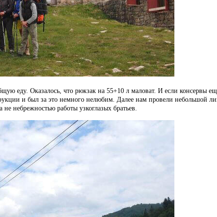
щую еду. Оказалось, что рюкзак на 55+10 л маловат. И если консервы ещ
струкции и был за это немного нелюбим. Далее нам провели небольшой л
 не небрежностью работы узкоглазых братьев.