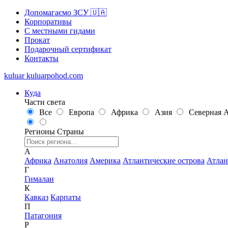
Допомагаємо ЗСУ 🇺🇦
Корпоративы
С местными гидами
Прокат
Подарочный сертификат
Контакты
kuluar
k
u
l
u
a
r
p
o
h
o
d
.
c
o
m
Куда
Части света
Все
Европа
Африка
Азия
Северная 
Регионы
Страны
А
Африка
Анатолия
Америка
Атлантические острова
Атлан
Г
Гималаи
К
Кавказ
Карпаты
П
Патагония
Р