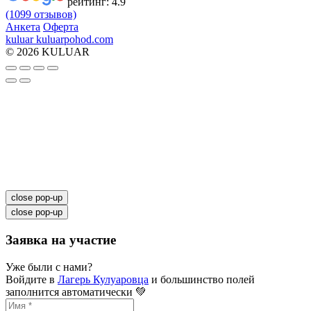
рейтинг:
4.9
(1099 отзывов)
Анкета
Оферта
kuluar
k
u
l
u
a
r
p
o
h
o
d
.
c
o
m
© 2026 KULUAR
close pop-up
close pop-up
Заявка на участие
Уже были с нами?
Войдите в
Лагерь Кулуаровца
и большинство полей
заполнится автоматически 💚