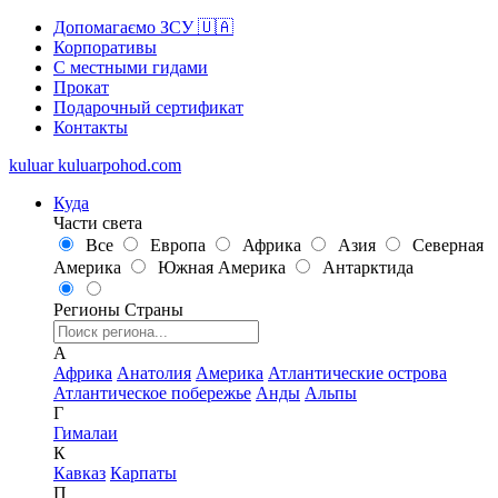
Допомагаємо ЗСУ 🇺🇦
Корпоративы
С местными гидами
Прокат
Подарочный сертификат
Контакты
kuluar
k
u
l
u
a
r
p
o
h
o
d
.
c
o
m
Куда
Части света
Все
Европа
Африка
Азия
Северная
Америка
Южная Америка
Антарктида
Регионы
Страны
А
Африка
Анатолия
Америка
Атлантические острова
Атлантическое побережье
Анды
Альпы
Г
Гималаи
К
Кавказ
Карпаты
П