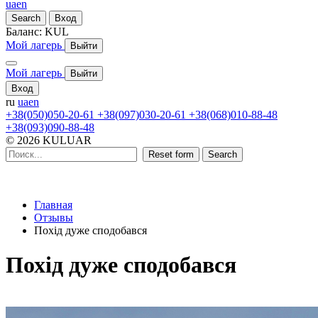
ua
en
Search
Вход
Баланс:
KUL
Мой лагерь
Выйти
Мой лагерь
Выйти
Вход
ru
ua
en
+38(050)050-20-61
+38(097)030-20-61
+38(068)010-88-48
+38(093)090-88-48
© 2026 KULUAR
Reset form
Search
Главная
Отзывы
Похід дуже сподобався
Похід дуже сподобався