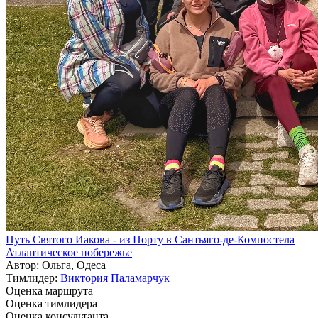
Путь Святого Иакова - из Порту в Сантьяго-де-Компостела
Атлантическое побережье
Автор: Ольга, Одеса
Тимлидер:
Виктория Паламарчук
Оценка маршрута
Оценка тимлидера
Оценка консультанта