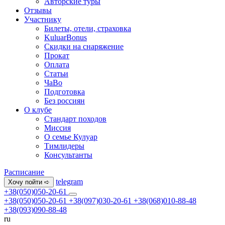
Авторские туры
Отзывы
Участнику
Билеты, отели, страховка
KuluarBonus
Скидки на снаряжение
Прокат
Оплата
Статьи
ЧаВо
Подготовка
Без россиян
О клубе
Стандарт походов
Миссия
О семье Кулуар
Тимлидеры
Консультанты
Расписание
telegram
Хочу пойти ➪
+38(050)050-20-61
+38(050)050-20-61
+38(097)030-20-61
+38(068)010-88-48
+38(093)090-88-48
ru