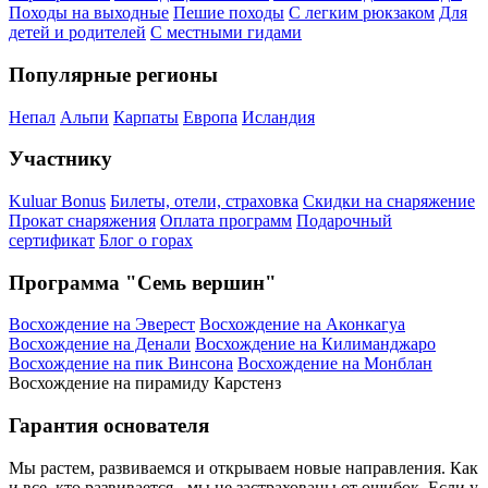
Походы на выходные
Пешие походы
С легким рюкзаком
Для
детей и родителей
С местными гидами
Популярные регионы
Непал
Альпи
Карпаты
Европа
Исландия
Участнику
Kuluar Bonus
Билеты, отели, страховка
Скидки на снаряжение
Прокат снаряжения
Оплата программ
Подарочный
сертификат
Блог о горах
Программа "Семь вершин"
Восхождение на Эверест
Восхождение на Аконкагуа
Восхождение на Денали
Восхождение на Килиманджаро
Восхождение на пик Винсона
Восхождение на Монблан
Восхождение на пирамиду Карстенз
Гарантия основателя
Мы растем, развиваемся и открываем новые направления. Как
и все, кто развивается - мы не застрахованы от ошибок. Если у