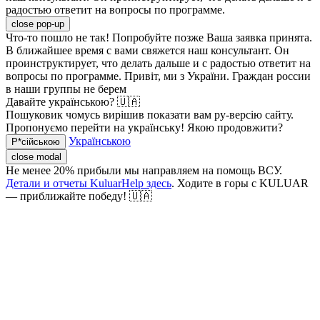
радостью ответит на вопросы по программе.
close pop-up
Что-то пошло не так! Попробуйте позже
Ваша заявка принята.
В ближайшее время с вами свяжется наш консультант. Он
проинструктирует, что делать дальше и с радостью ответит на
вопросы по программе.
Привіт, ми з України. Граждан россии
в наши группы не берем
Давайте українською? 🇺🇦
Пошуковик чомусь вирішив показати вам ру-версію сайту.
Пропонуємо перейти на українську! Якою продовжити?
Українською
Р*сійською
close modal
Не менее 20% прибыли мы направляем на помощь ВСУ.
Детали и отчеты KuluarHelp здесь
. Ходите в горы с KULUAR
— приближайте победу! 🇺🇦