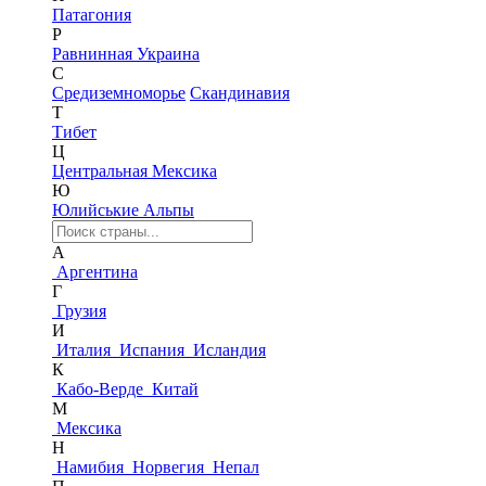
Патагония
Р
Равнинная Украина
С
Средиземноморье
Скандинавия
Т
Тибет
Ц
Центральная Мексика
Ю
Юлийськие Альпы
А
Аргентина
Г
Грузия
И
Италия
Испания
Исландия
К
Кабо-Верде
Китай
М
Мексика
Н
Намибия
Норвегия
Непал