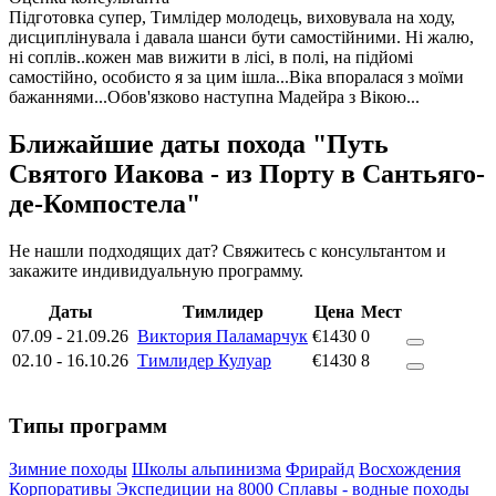
Підготовка супер, Тимлідер молодець, виховувала на ходу,
дисциплінувала і давала шанси бути самостійними. Ні жалю,
ні соплів..кожен мав вижити в лісі, в полі, на підйомі
самостійно, особисто я за цим ішла...Віка впоралася з моїми
бажаннями...Обов'язково наступна Мадейра з Вікою...
Ближайшие даты похода "Путь
Святого Иакова - из Порту в Сантьяго-
де-Компостела"
Не нашли подходящих дат? Свяжитесь с консультантом и
закажите индивидуальную программу.
Даты
Тимлидер
Цена
Мест
07.09
-
21.09.26
Виктория Паламарчук
€1430
0
02.10
-
16.10.26
Тимлидер Кулуар
€1430
8
Типы программ
Зимние походы
Школы альпинизма
Фрирайд
Восхождения
Корпоративы
Экспедиции на 8000
Сплавы - водные походы