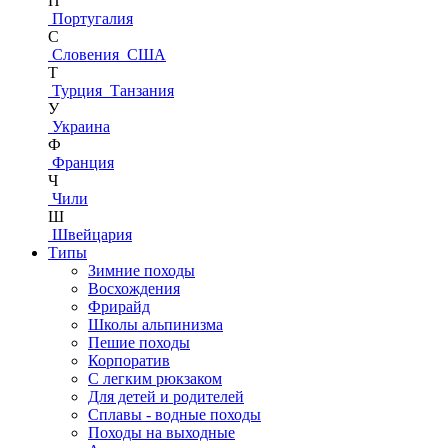
П
Португалия
С
Словения
США
Т
Турция
Танзания
У
Украина
Ф
Франция
Ч
Чили
Ш
Швейцария
Типы
Зимние походы
Восхождения
Фрирайд
Школы альпинизма
Пешие походы
Корпоратив
С легким рюкзаком
Для детей и родителей
Сплавы - водные походы
Походы на выходные