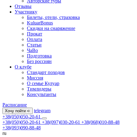
Авторские туры
Отзывы
Участнику
Билеты, отели, страховка
KuluarBonus
Скидки на снаряжение
Прокат
Оплата
Статьи
ЧаВо
Подготовка
Без россиян
О клубе
Стандарт походов
Миссия
О семье Кулуар
Тимлидеры
Консультанты
Расписание
telegram
Хочу пойти ➪
+38(050)050-20-61
+38(050)050-20-61
+38(097)030-20-61
+38(068)010-88-48
+38(093)090-88-48
ru