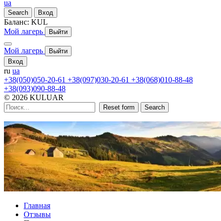
ua
Search
Вход
Баланс:
KUL
Мой лагерь
Выйти
Мой лагерь
Выйти
Вход
ru
ua
+38(050)050-20-61
+38(097)030-20-61
+38(068)010-88-48
+38(093)090-88-48
© 2026 KULUAR
Reset form
Search
Главная
Отзывы