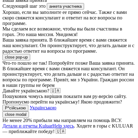
Ваша заявка принята
Следующий шаг это
анкета участника
Хорошо, если вы заполните ее прямо сейчас. Также с вами
скоро свяжется консультант и ответит на все вопросы по
программе.
Мы сделаем все возможное, чтобы вы были счастливы в
горах. Это наша миссия. Увидимся!
Ваша заявка принята. В ближайшее время с вами свяжется
наш консультант. Он проинструктирует, что делать дальше и с
радостью ответит на вопросы по программе.
close pop-up
Что-то пошло не так! Попробуйте позже
Ваша заявка принята.
В ближайшее время с вами свяжется наш консультант. Он
проинструктирует, что делать дальше и с радостью ответит на
вопросы по программе.
Привіт, ми з України. Граждан россии
в наши группы не берем
Давайте українською? 🇺🇦
Пошуковик чомусь вирішив показати вам ру-версію сайту.
Пропонуємо перейти на українську! Якою продовжити?
Українською
Р*сійською
close modal
Не менее 20% прибыли мы направляем на помощь ВСУ.
Детали и отчеты KuluarHelp здесь
. Ходите в горы с KULUAR
— приближайте победу! 🇺🇦