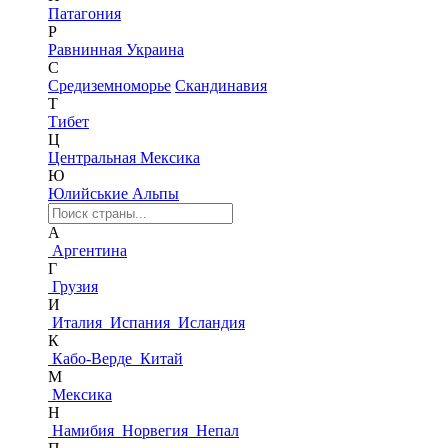
Патагония
Р
Равнинная Украина
С
Средиземноморье
Скандинавия
Т
Тибет
Ц
Центральная Мексика
Ю
Юлийськие Альпы
А
Аргентина
Г
Грузия
И
Италия
Испания
Исландия
К
Кабо-Верде
Китай
М
Мексика
Н
Намибия
Норвегия
Непал