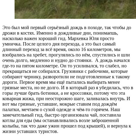
Это был мой первый серьёзный дождь в походе, так чтобы до
дрожи в костях. Именно в дождливые дни, понимаешь,
насколько важен хороший гид. Мархевка Юля просто
умничка. После целого дня перехода, а это был самый
длинный переход за всё время, около 16 километров, мы
взобрались на хребет, прогулялись по нём, спустились и шли
очень долго, медленно и нудно до стоянки. А дождь начался
где-то на пятом километре. Он то усиливался, то слабел, но
прекращаться не собирался. Грузовики с рабочими, которые
собирают чернику, разворотили не подготовленные к такому
дороги. Первое время мы ещё пытались выбирать менее
грязные места, но не долго. И в который раз я убедилась, что в
горы лучше брать ботинки, а не кроссовки, потому что эта
коварная жижа, при неосторожно шаге, заливалась внутрь. И
вот мы грязные, уставшие, мокрые ставим под дождём
палатки, мечтаем о сухой одежде и чём-то горячем. Наш
замечательный гид, быстро организовала чай, поставила
котлы для еды (мы останавливались возле заброшенной
колыбы, так что даже ужин прошел под крышей), и вернула к
жизни уставших туристов.