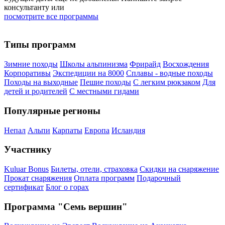
консультанту или
посмотрите все программы
Типы программ
Зимние походы
Школы альпинизма
Фрирайд
Восхождения
Корпоративы
Экспедиции на 8000
Сплавы - водные походы
Походы на выходные
Пешие походы
С легким рюкзаком
Для
детей и родителей
С местными гидами
Популярные регионы
Непал
Альпи
Карпаты
Европа
Исландия
Участнику
Kuluar Bonus
Билеты, отели, страховка
Скидки на снаряжение
Прокат снаряжения
Оплата программ
Подарочный
сертификат
Блог о горах
Программа "Семь вершин"