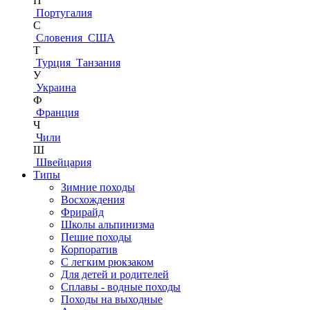
П
Португалия
С
Словения
США
Т
Турция
Танзания
У
Украина
Ф
Франция
Ч
Чили
Ш
Швейцария
Типы
Зимние походы
Восхождения
Фрирайд
Школы альпинизма
Пешие походы
Корпоратив
С легким рюкзаком
Для детей и родителей
Сплавы - водные походы
Походы на выходные