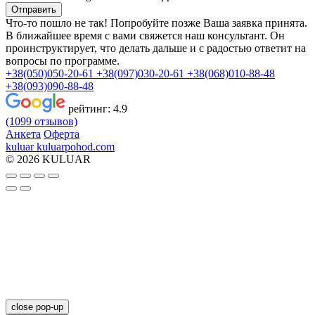
Отправить
Что-то пошло не так! Попробуйте позже
Ваша заявка принята.
В ближайшее время с вами свяжется наш консультант. Он
проинструктирует, что делать дальше и с радостью ответит на
вопросы по программе.
+38(050)050-20-61
+38(097)030-20-61
+38(068)010-88-48
+38(093)090-88-48
рейтинг:
4.9
(1099 отзывов)
Анкета
Оферта
kuluar
k
u
l
u
a
r
p
o
h
o
d
.
c
o
m
© 2026 KULUAR
close pop-up