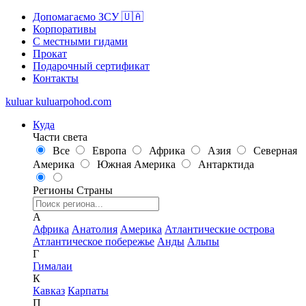
Допомагаємо ЗСУ 🇺🇦
Корпоративы
С местными гидами
Прокат
Подарочный сертификат
Контакты
kuluar
k
u
l
u
a
r
p
o
h
o
d
.
c
o
m
Куда
Части света
Все
Европа
Африка
Азия
Северная
Америка
Южная Америка
Антарктида
Регионы
Страны
А
Африка
Анатолия
Америка
Атлантические острова
Атлантическое побережье
Анды
Альпы
Г
Гималаи
К
Кавказ
Карпаты
П