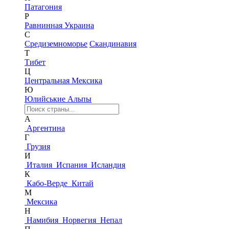
Патагония
Р
Равнинная Украина
С
Средиземноморье
Скандинавия
Т
Тибет
Ц
Центральная Мексика
Ю
Юлийськие Альпы
А
Аргентина
Г
Грузия
И
Италия
Испания
Исландия
К
Кабо-Верде
Китай
М
Мексика
Н
Намибия
Норвегия
Непал