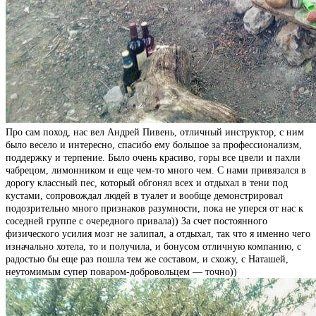
Про сам поход, нас вел Андрей Пивень, отличный инструктор, с ним
было весело и интересно, спасибо ему большое за профессионализм,
поддержку и терпение. Было очень красиво, горы все цвели и пахли
чабрецом, лимонником и еще чем-то много чем. С нами привязался в
дорогу классный пес, который обгонял всех и отдыхал в тени под
кустами, сопровождал людей в туалет и вообще демонстрировал
подозрительно много признаков разумности, пока не уперся от нас к
соседней группе с очередного привала)) За счет постоянного
физического усилия мозг не залипал, а отдыхал, так что я именно чего
изначально хотела, то и получила, и бонусом отличную компанию, с
радостью бы еще раз пошла тем же составом, и схожу, с Наташей,
неутомимым супер поваром-добровольцем — точно))