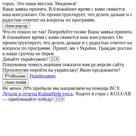
горах. Это наша миссия. Увидимся!
Ваша заявка принята. В ближайшее время с вами свяжется
наш консультант. Он проинструктирует, что делать дальше и с
радостью ответит на вопросы по программе.
close pop-up
Что-то пошло не так! Попробуйте позже
Ваша заявка принята.
В ближайшее время с вами свяжется наш консультант. Он
проинструктирует, что делать дальше и с радостью ответит на
вопросы по программе.
Привіт, ми з України. Граждан россии
в наши группы не берем
Давайте українською? 🇺🇦
Пошуковик чомусь вирішив показати вам ру-версію сайту.
Пропонуємо перейти на українську! Якою продовжити?
Українською
Р*сійською
close modal
Не менее 20% прибыли мы направляем на помощь ВСУ.
Детали и отчеты KuluarHelp здесь
. Ходите в горы с KULUAR
— приближайте победу! 🇺🇦