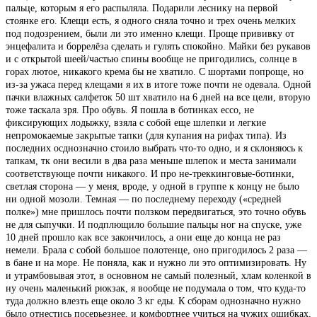
пальце, которым я его распыляла. Подарили леснику на первой
стоянке его. Клещи есть, я одного сняла точно и трех очень мелких
под подозрением, были ли это именно клещи. Проще прививку от
энцефалита и боррелёза сделать и гулять спокойно. Майки без рукавов
и с открытой шеей/частью спины вообще не пригодились, солнце в
горах лютое, никакого крема бы не хватило. С шортами попроще, но
из-за ужаса перед клещами я их в итоге тоже почти не одевала. Одной
пачки влажных салфеток 50 шт хватило на 6 дней на все цели, вторую
тоже таскала зря. Про обувь. Я пошла в ботинках ecco, не
фиксирующих лодыжку, взяла с собой еще шлепки и легкие
непромокаемые закрытые тапки (для купания на рифах типа). Из
последних осднозначно стоило выбрать что-то одно, и я склоняюсь к
тапкам, тк они весили в два раза меньше шлепок и места занимали
соответствующе почти никакого. И про не-треккинговые-ботинки,
светлая сторона — у меня, вроде, у одной в группе к концу не было
ни одной мозоли. Темная — по последнему переходу («средней
полке») мне пришлось почти ползком передвигаться, это точно обувь
не для сыпучки. И подплющило большие пальцы ног на спуске, уже
10 дней прошло как все закончилось, а они еще до конца не раз
немели. Брала с собой большое полотенце, оно пригодилось 2 раза —
в бане и на море. Не поняла, как и нужно ли это оптимизировать. Ну
и утрамбовывая этот, в основном не самый полезный, хлам коленкой в
ну очень маленький рюкзак, я вообще не подумала о том, что куда-то
туда должно влезть еще около 3 кг еды. К сборам однозначно нужно
было отнестись посерьезнее, и комфортнее учиться на чужих ошибках,