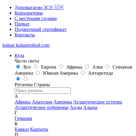
Допомагаємо ЗСУ 🇺🇦
Корпоративы
С местными гидами
Прокат
Подарочный сертификат
Контакты
kuluar
k
u
l
u
a
r
p
o
h
o
d
.
c
o
m
Куда
Части света
Все
Европа
Африка
Азия
Северная
Америка
Южная Америка
Антарктида
Регионы
Страны
А
Африка
Анатолия
Америка
Атлантические острова
Атлантическое побережье
Анды
Альпы
Г
Гималаи
К
Кавказ
Карпаты
П