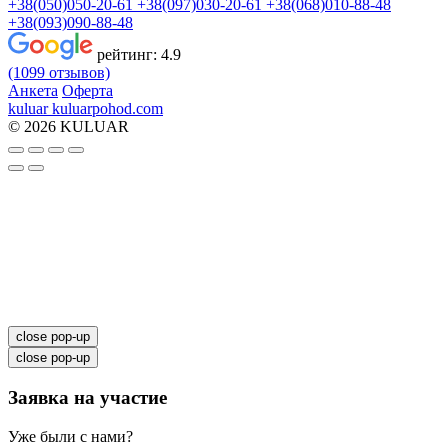
+38(050)050-20-61
+38(097)030-20-61
+38(068)010-88-48
+38(093)090-88-48
рейтинг:
4.9
(1099 отзывов)
Анкета
Оферта
kuluar
k
u
l
u
a
r
p
o
h
o
d
.
c
o
m
© 2026 KULUAR
close pop-up
close pop-up
Заявка на участие
Уже были с нами?