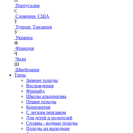
П
Португалия
С
Словения
США
Т
Турция
Танзания
У
Украина
Ф
Франция
Ч
Чили
Ш
Швейцария
Типы
Зимние походы
Восхождения
Фрирайд
Школы альпинизма
Пешие походы
Корпоратив
С легким рюкзаком
Для детей и родителей
Сплавы - водные походы
Походы на выходные