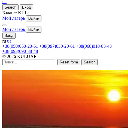
ua
Search
Вход
Баланс:
KUL
Мой лагерь
Выйти
Мой лагерь
Выйти
Вход
ru
ua
+38(050)050-20-61
+38(097)030-20-61
+38(068)010-88-48
+38(093)090-88-48
© 2026 KULUAR
Reset form
Search