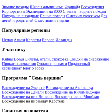
Зимние походы
Школы альпинизма
Фрирайд
Восхождения
Корпоративы
Экспедиции на 8000
Сплавы - водные походы
Походы на выходные
Пешие походы
С легким рюкзаком
Для
детей и родителей
С местными гидами
Популярные регионы
Непал
Альпи
Карпаты
Европа
Исландия
Участнику
Kuluar Bonus
Билеты, отели, страховка
Скидки на снаряжение
Прокат снаряжения
Оплата программ
Подарочный
сертификат
Блог о горах
Программа "Семь вершин"
Восхождение на Эверест
Восхождение на Аконкагуа
Восхождение на Денали
Восхождение на Килиманджаро
Восхождение на пик Винсона
Восхождение на Монблан
Восхождение на пирамиду Карстенз
Гарантия основателя