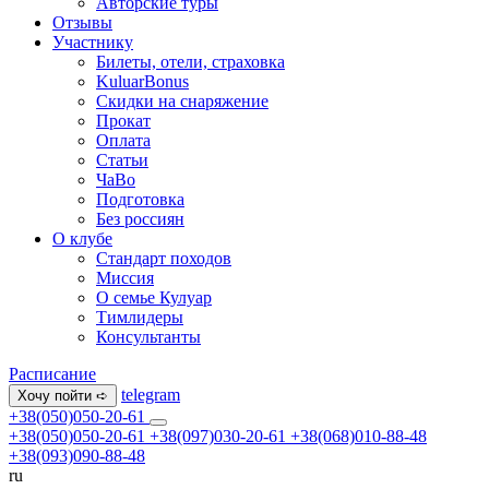
Авторские туры
Отзывы
Участнику
Билеты, отели, страховка
KuluarBonus
Скидки на снаряжение
Прокат
Оплата
Статьи
ЧаВо
Подготовка
Без россиян
О клубе
Стандарт походов
Миссия
О семье Кулуар
Тимлидеры
Консультанты
Расписание
telegram
Хочу пойти ➪
+38(050)050-20-61
+38(050)050-20-61
+38(097)030-20-61
+38(068)010-88-48
+38(093)090-88-48
ru