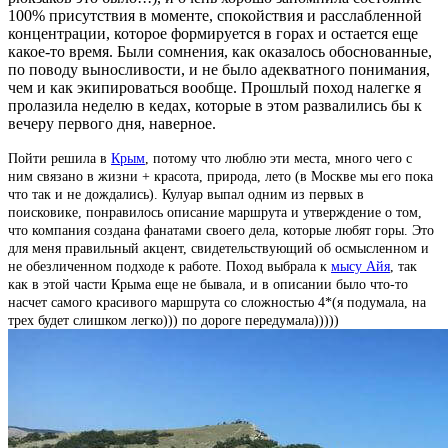
100% присутствия в моменте, спокойствия и расслабленной
концентрации, которое формируется в горах и остается еще
какое-то время. Были сомнения, как оказалось обоснованные,
по поводу выносливости, и не было адекватного понимания,
чем и как экипироваться вообще. Прошлый поход налегке я
пролазила неделю в кедах, которые в этом развалились бы к
вечеру первого дня, наверное.
Пойти решила в
Крым
, потому что люблю эти места, много чего с
ним связано в жизни + красота, природа, лето (в Москве мы его пока
что так и не дождались). Кулуар выпал одним из первых в
поисковике, понравилось описание маршрута и утверждение о том,
что компания создана фанатами своего дела, которые любят горы. Это
для меня правильный акцент, свидетельствующий об осмысленном и
не обезличенном подходе к работе. Поход выбрала к
мысу Айя
, так
как в этой части Крыма еще не бывала, и в описании было что-то
насчет самого красивого маршрута со сложностью 4*(я подумала, на
трех будет слишком легко))) по дороге передумала)))))