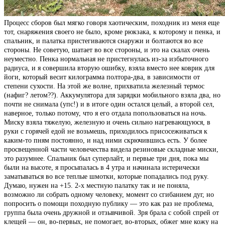
Процесс сборов был мягко говоря хаотическим, походник из меня еще
тот, снаряжения своего не было, кроме рюкзака, к которому и пенка, и
спальник, и палатка пристегиваются снаружи и болтаются во все
стороны. Не советую, шатает во все стороны, и это на скалах очень
неуместно. Пенка нормальная не пристегнулась из-за избыточного
радиуса, и я совершила вторую ошибку, взяла вместо нее коврик для
йоги, который весит килограмма полтора-два, в зависимости от
степени сухости. На этой же волне, прихватила железный термос
(нафиг? летом??). Аккумулятора для зарядки мобильного взяла два, но
почти не снимала (упс!) и в итоге один остался целый, а второй сел,
наверное, только потому, что я его отдала попользоваться на ночь.
Миску взяла тяжелую, железную и очень сильно нагревающуюся, в
руки с горячей едой не возьмешь, приходилось присосеживаться к
каким-то пням постоянно, и над ними скрючившись есть. У более
просвещенной части человечества видела резиновые складные миски,
это разумнее. Спальник был суперлайт, и первые три дня, пока мы
были на высоте, я просыпалась в 4 утра и начинала истерически
заматываться во все теплые шмотки, которые попадались под руку.
Думаю, нужен на +15. 2-х местную палатку так и не поняла,
возможно ли собрать одному человеку, момент со сгибанием дуг, но
попросить о помощи походную публику — это как раз не проблема,
группа была очень дружной и отзывчивой. Зря брала с собой спрей от
клещей — он, во-первых, не помогает, во-вторых, обжег мне кожу на