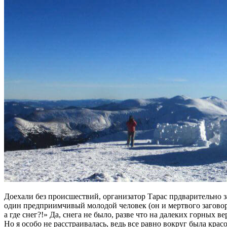
Доехали без происшествий, организатор Тарас прдварительно з
один предприимчивый молодой человек (он и мертвого заговор
а где снег?!» Да, снега не было, разве что на далеких горных 
Но я особо не расстраивалась, ведь все равно вокруг была крас