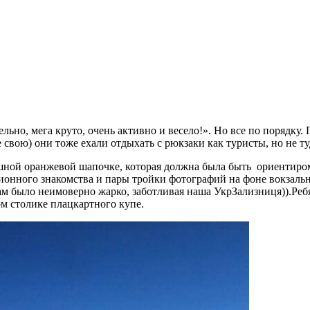
ельно, мега круто, очень активно и весело!». Но все по порядк
е свою) они тоже ехали отдыхать с рюкзаки как туристы, но не ту
шной оранжевой шапочке, которая должна была быть ориентиром,
ционного знакомства и пары тройки фотографий на фоне вокзаль
 там было неимоверно жарко, заботливая наша УкрЗализниця)).Ре
 столике плацкартного купе.