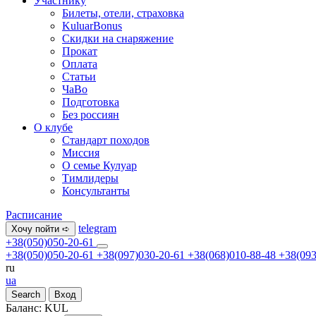
Участнику
Билеты, отели, страховка
KuluarBonus
Скидки на снаряжение
Прокат
Оплата
Статьи
ЧаВо
Подготовка
Без россиян
О клубе
Стандарт походов
Миссия
О семье Кулуар
Тимлидеры
Консультанты
Расписание
telegram
Хочу пойти ➪
+38(050)050-20-61
+38(050)050-20-61
+38(097)030-20-61
+38(068)010-88-48
+38(093
ru
ua
Search
Вход
Баланс:
KUL