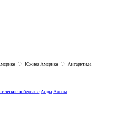
Америка
Южная Америка
Антарктида
тическое побережье
Анды
Альпы