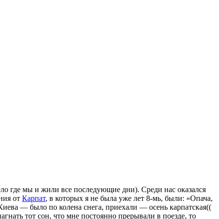
ло где мы и жили все последующие дни). Среди нас оказался
ния от
Карпат
, в которых я не была уже лет 8-мь, были: «Опача,
с Киева — было по колена снега, приехали — осень карпатская((
агнать тот сон, что мне постоянно прерывали в поезде, то