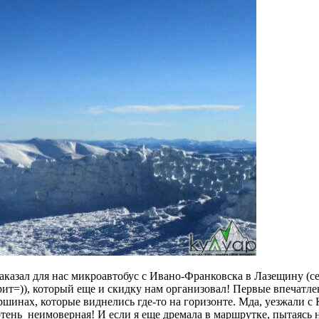
аказал для нас микроавтобус с Ивано-Франковска в Лазещину (се
ит=)), который еще и скидку нам организовал! Первые впечатле
вершинах, которые виднелись где-то на горизонте. Мда, уезжали 
отень неимоверная! И если я еще дремала в маршрутке, пытаясь н