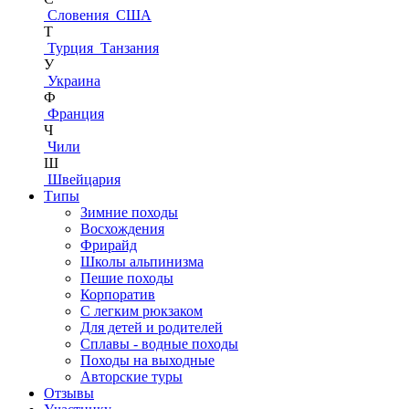
Словения
США
Т
Турция
Танзания
У
Украина
Ф
Франция
Ч
Чили
Ш
Швейцария
Типы
Зимние походы
Восхождения
Фрирайд
Школы альпинизма
Пешие походы
Корпоратив
С легким рюкзаком
Для детей и родителей
Сплавы - водные походы
Походы на выходные
Авторские туры
Отзывы