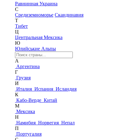
Равнинная Украина
С
Средиземноморье
Скандинавия
Т
Тибет
Ц
Центральная Мексика
Ю
Юлийськие Альпы
А
Аргентина
Г
Грузия
И
Италия
Испания
Исландия
К
Кабо-Верде
Китай
М
Мексика
Н
Намибия
Норвегия
Непал
П
Португалия
С