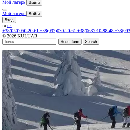
Мой лагерь
Выйти
Мой лагерь
Выйти
Вход
ru
ua
+38(050)050-20-61
+38(097)030-20-61
+38(068)010-88-48
+38(093
© 2026 KULUAR
Reset form
Search