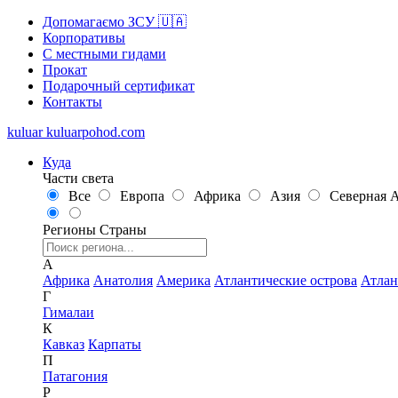
Допомагаємо ЗСУ 🇺🇦
Корпоративы
С местными гидами
Прокат
Подарочный сертификат
Контакты
kuluar
k
u
l
u
a
r
p
o
h
o
d
.
c
o
m
Куда
Части света
Все
Европа
Африка
Азия
Северная 
Регионы
Страны
А
Африка
Анатолия
Америка
Атлантические острова
Атлан
Г
Гималаи
К
Кавказ
Карпаты
П
Патагония
Р