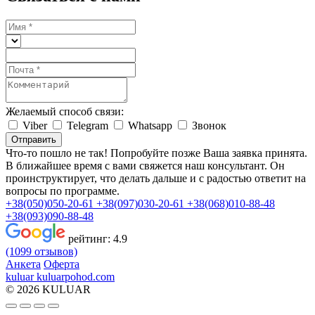
Желаемый способ связи:
Viber
Telegram
Whatsapp
Звонок
Отправить
Что-то пошло не так! Попробуйте позже
Ваша заявка принята.
В ближайшее время с вами свяжется наш консультант. Он
проинструктирует, что делать дальше и с радостью ответит на
вопросы по программе.
+38(050)050-20-61
+38(097)030-20-61
+38(068)010-88-48
+38(093)090-88-48
рейтинг:
4.9
(1099 отзывов)
Анкета
Оферта
kuluar
k
u
l
u
a
r
p
o
h
o
d
.
c
o
m
© 2026 KULUAR