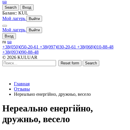
ua
Search
Вход
Баланс:
KUL
Мой лагерь
Выйти
Мой лагерь
Выйти
Вход
ru
ua
+38(050)050-20-61
+38(097)030-20-61
+38(068)010-88-48
+38(093)090-88-48
© 2026 KULUAR
Reset form
Search
Главная
Отзывы
Нереально енергійно, дружньо, весело
Нереально енергійно,
дружньо, весело