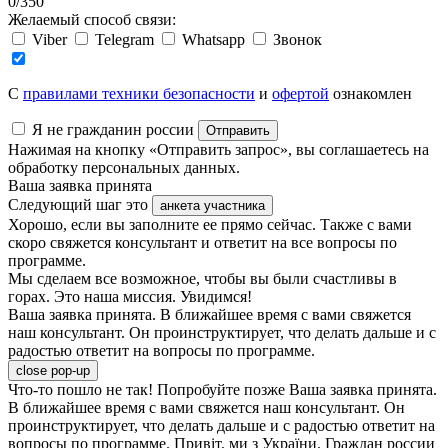
0
/
350
Желаемый способ связи:
Viber
Telegram
Whatsapp
Звонок
C
правилами техники безопасности
и
офертой
ознакомлен
Я не гражданин россии
Отправить
Нажимая на кнопку «Отправить запрос», вы соглашаетесь на
обработку персональных данных.
Ваша заявка принята
Следующий шаг это
анкета участника
Хорошо, если вы заполните ее прямо сейчас. Также с вами
скоро свяжется консультант и ответит на все вопросы по
программе.
Мы сделаем все возможное, чтобы вы были счастливы в
горах. Это наша миссия. Увидимся!
Ваша заявка принята. В ближайшее время с вами свяжется
наш консультант. Он проинструктирует, что делать дальше и с
радостью ответит на вопросы по программе.
close pop-up
Что-то пошло не так! Попробуйте позже
Ваша заявка принята.
В ближайшее время с вами свяжется наш консультант. Он
проинструктирует, что делать дальше и с радостью ответит на
вопросы по программе.
Привіт, ми з України. Граждан россии