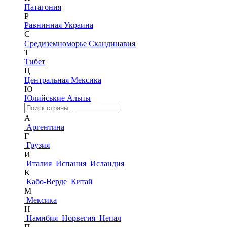
Патагония
Р
Равнинная Украина
С
Средиземноморье
Скандинавия
Т
Тибет
Ц
Центральная Мексика
Ю
Юлийськие Альпы
А
Аргентина
Г
Грузия
И
Италия
Испания
Исландия
К
Кабо-Верде
Китай
М
Мексика
Н
Намибия
Норвегия
Непал