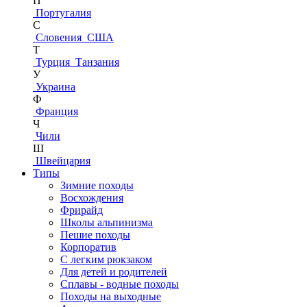
П
Португалия
С
Словения
США
Т
Турция
Танзания
У
Украина
Ф
Франция
Ч
Чили
Ш
Швейцария
Типы
Зимние походы
Восхождения
Фрирайд
Школы альпинизма
Пешие походы
Корпоратив
С легким рюкзаком
Для детей и родителей
Сплавы - водные походы
Походы на выходные