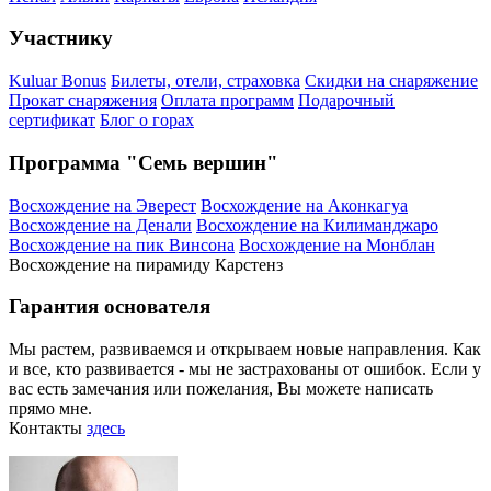
Участнику
Kuluar Bonus
Билеты, отели, страховка
Скидки на снаряжение
Прокат снаряжения
Оплата программ
Подарочный
сертификат
Блог о горах
Программа "Семь вершин"
Восхождение на Эверест
Восхождение на Аконкагуа
Восхождение на Денали
Восхождение на Килиманджаро
Восхождение на пик Винсона
Восхождение на Монблан
Восхождение на пирамиду Карстенз
Гарантия основателя
Мы растем, развиваемся и открываем новые направления. Как
и все, кто развивается - мы не застрахованы от ошибок. Если у
вас есть замечания или пожелания, Вы можете написать
прямо мне.
Контакты
здесь