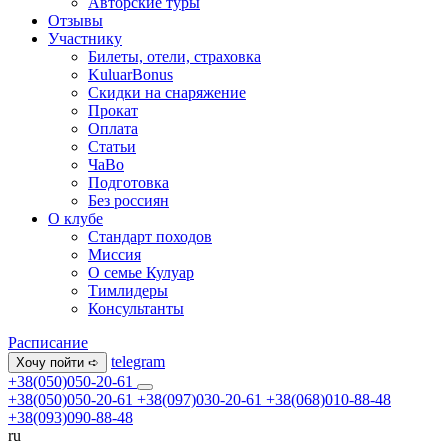
Авторские туры
Отзывы
Участнику
Билеты, отели, страховка
KuluarBonus
Скидки на снаряжение
Прокат
Оплата
Статьи
ЧаВо
Подготовка
Без россиян
О клубе
Стандарт походов
Миссия
О семье Кулуар
Тимлидеры
Консультанты
Расписание
telegram
Хочу пойти ➪
+38(050)050-20-61
+38(050)050-20-61
+38(097)030-20-61
+38(068)010-88-48
+38(093)090-88-48
ru