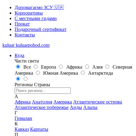
Допомагаємо ЗСУ 🇺🇦
Корпоративы
С местными гидами
Прокат
Подарочный сертификат
Контакты
kuluar
k
u
l
u
a
r
p
o
h
o
d
.
c
o
m
Куда
Части света
Все
Европа
Африка
Азия
Северная
Америка
Южная Америка
Антарктида
Регионы
Страны
А
Африка
Анатолия
Америка
Атлантические острова
Атлантическое побережье
Анды
Альпы
Г
Гималаи
К
Кавказ
Карпаты
П