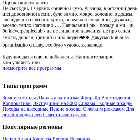
Оценка консультанта
Це сьогодні, 1 червня, сонячно і сухо. А вчора, в останній день
цієї дивовижної весни, було зимно, мокро, холодно, з дощем,
але відверто офігенно круто, нереально енергійно, дружньо,
весело, тепло і затишно!…. Навчальний рік - позаду, а ми - ні,
бо kleverpeopleclub - це не лише про навчання, це про сенси,
змісти, дороги, цінності і про людей❤️🍀 Дякуємо kuluar за
організацію сплаву, все було чудово, як завжди
Будущие даты еще не добавлены. Напишите запрос
консультанту или
посмотрите все программы
Типы программ
Зимние походы
Школы альпинизма
Фрирайд
Восхождения
Корпоративы
Экспедиции на 8000
Сплавы - водные походы
Походы на выходные
Пешие походы
С легким рюкзаком
Для
детей и родителей
С местными гидами
Популярные регионы
Непал
Альпи
Карпаты
Европа
Исландия