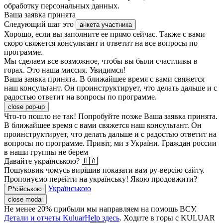
обработку персональных данных.
Ваша заявка принята
Следующий шаг это
анкета участника
Хорошо, если вы заполните ее прямо сейчас. Также с вами
скоро свяжется консультант и ответит на все вопросы по
программе.
Мы сделаем все возможное, чтобы вы были счастливы в
горах. Это наша миссия. Увидимся!
Ваша заявка принята. В ближайшее время с вами свяжется
наш консультант. Он проинструктирует, что делать дальше и с
радостью ответит на вопросы по программе.
close pop-up
Что-то пошло не так! Попробуйте позже
Ваша заявка принята.
В ближайшее время с вами свяжется наш консультант. Он
проинструктирует, что делать дальше и с радостью ответит на
вопросы по программе.
Привіт, ми з України. Граждан россии
в наши группы не берем
Давайте українською? 🇺🇦
Пошуковик чомусь вирішив показати вам ру-версію сайту.
Пропонуємо перейти на українську! Якою продовжити?
Українською
Р*сійською
close modal
Не менее 20% прибыли мы направляем на помощь ВСУ.
Детали и отчеты KuluarHelp здесь
. Ходите в горы с KULUAR