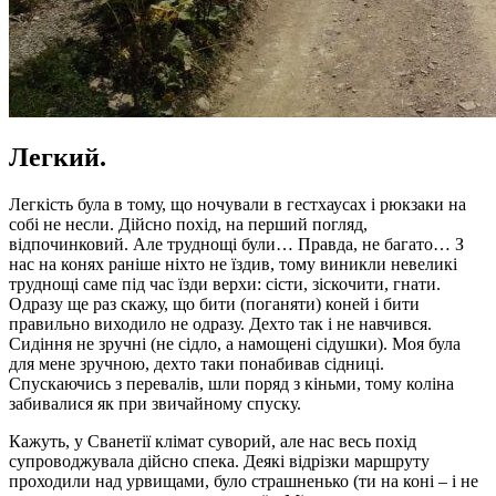
Легкий.
Легкість була в тому, що ночували в гестхаусах і рюкзаки на
собі не несли. Дійсно похід, на перший погляд,
відпочинковий. Але труднощі були… Правда, не багато… З
нас на конях раніше ніхто не їздив, тому виникли невеликі
труднощі саме під час їзди верхи: сісти, зіскочити, гнати.
Одразу ще раз скажу, що бити (поганяти) коней і бити
правильно виходило не одразу. Дехто так і не навчився.
Сидіння не зручні (не сідло, а намощені сідушки). Моя була
для мене зручною, дехто таки понабивав сідниці.
Спускаючись з перевалів, шли поряд з кіньми, тому коліна
забивалися як при звичайному спуску.
Кажуть, у Сванетії клімат суворий, але нас весь похід
супроводжувала дійсно спека. Деякі відрізки маршруту
проходили над урвищами, було страшненько (ти на коні – і не