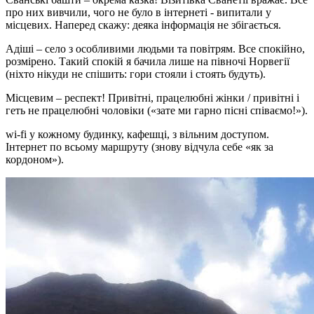
про них вивчили, чого не було в інтернеті - випитали у
місцевих. Наперед скажу: деяка інформація не збігається.
Адіші – село з особливими людьми та повітрям. Все спокійно,
розмірено. Такий спокій я бачила лише на півночі Норвегії
(ніхто нікуди не спішить: гори стояли і стоять будуть).
Місцевим – респект! Привітні, працелюбні жінки / привітні і
геть не працелюбні чоловіки («зате ми гарно пісні співаємо!»).
wi-fi у кожному будинку, кафешці, з вільним доступом.
Інтернет по всьому маршруту (знову відчула себе «як за
кордоном»).