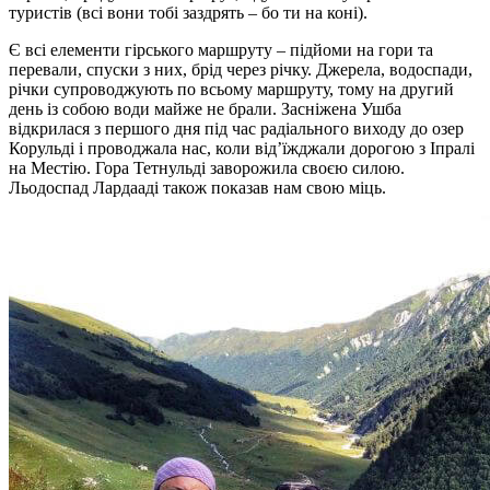
туристів (всі вони тобі заздрять – бо ти на коні).
Є всі елементи гірського маршруту – підйоми на гори та
перевали, спуски з них, брід через річку. Джерела, водоспади,
річки супроводжують по всьому маршруту, тому на другий
день із собою води майже не брали. Засніжена Ушба
відкрилася з першого дня під час радіального виходу до озер
Корульді і проводжала нас, коли від’їжджали дорогою з Іпралі
на Местію. Гора Тетнульді заворожила своєю силою.
Льодоспад Лардааді також показав нам свою міць.