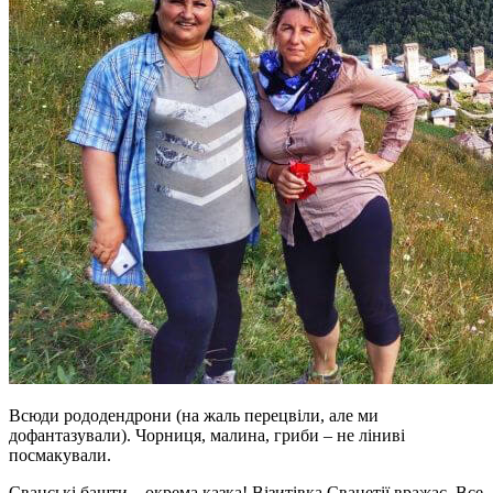
Всюди рододендрони (на жаль перецвіли, але ми
дофантазували). Чорниця, малина, гриби – не ліниві
посмакували.
Сванські башти – окрема казка! Візитівка Сванетії вражає. Все