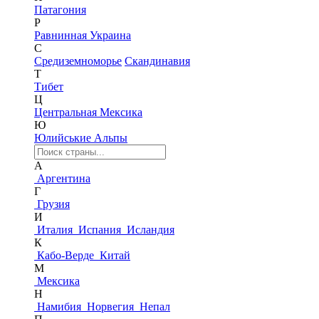
Патагония
Р
Равнинная Украина
С
Средиземноморье
Скандинавия
Т
Тибет
Ц
Центральная Мексика
Ю
Юлийськие Альпы
А
Аргентина
Г
Грузия
И
Италия
Испания
Исландия
К
Кабо-Верде
Китай
М
Мексика
Н
Намибия
Норвегия
Непал