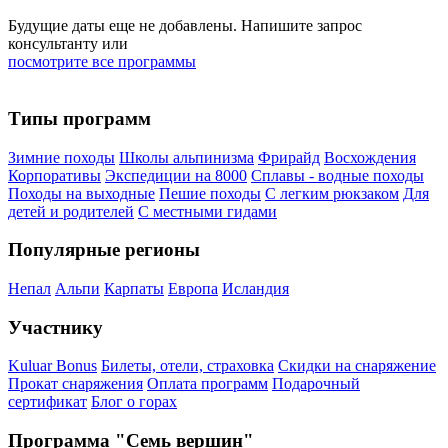
Будущие даты еще не добавлены. Напишите запрос
консультанту или
посмотрите все программы
Типы программ
Зимние походы
Школы альпинизма
Фрирайд
Восхождения
Корпоративы
Экспедиции на 8000
Сплавы - водные походы
Походы на выходные
Пешие походы
С легким рюкзаком
Для
детей и родителей
С местными гидами
Популярные регионы
Непал
Альпи
Карпаты
Европа
Исландия
Участнику
Kuluar Bonus
Билеты, отели, страховка
Скидки на снаряжение
Прокат снаряжения
Оплата программ
Подарочный
сертификат
Блог о горах
Программа "Семь вершин"