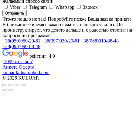
Желаемый способ связи:
Viber
Telegram
Whatsapp
Звонок
Отправить
Что-то пошло не так! Попробуйте позже
Ваша заявка принята.
В ближайшее время с вами свяжется наш консультант. Он
проинструктирует, что делать дальше и с радостью ответит на
вопросы по программе.
+38(050)050-20-61
+38(097)030-20-61
+38(068)010-88-48
+38(093)090-88-48
рейтинг:
4.9
(1099 отзывов)
Анкета
Оферта
kuluar
k
u
l
u
a
r
p
o
h
o
d
.
c
o
m
© 2026 KULUAR