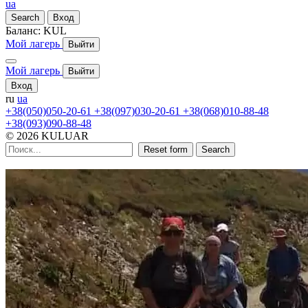
ua
Search
Вход
Баланс:
KUL
Мой лагерь
Выйти
Мой лагерь
Выйти
Вход
ru
ua
+38(050)050-20-61
+38(097)030-20-61
+38(068)010-88-48
+38(093)090-88-48
© 2026 KULUAR
Reset form
Search