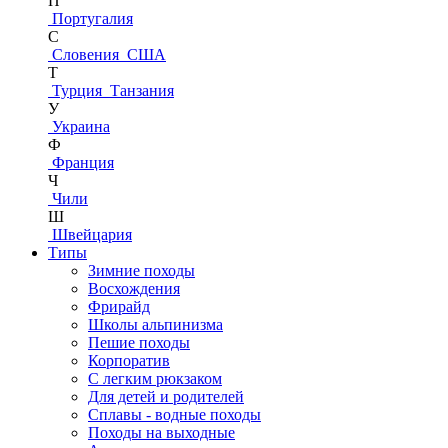
П
Португалия
С
Словения
США
Т
Турция
Танзания
У
Украина
Ф
Франция
Ч
Чили
Ш
Швейцария
Типы
Зимние походы
Восхождения
Фрирайд
Школы альпинизма
Пешие походы
Корпоратив
С легким рюкзаком
Для детей и родителей
Сплавы - водные походы
Походы на выходные