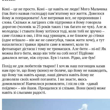
Коні – це не просто. Коні – це навіть не люди! Мого Мальчика
(так його назвав господар) пам’ятатиму все життя. Довелося
йому ж попрацювати! Але витримав все, не проронивши і
слова. Скільки ж лагідних слів підтримки я йому говорила
дорогою (чоловік за 25 років таких і так багато не чув). Але ж
молодець: і ставати йому хотілося тоді, коли тобі не зручно –
саме гілляка в око, і йти над урвищем, а не ближче до стінки
(одне втішало – він же не самогубця, також жити хоче), а тут
нахилитися і травки зірвати саме в момент, коли ти
фотоапарат дістаєш і тому не тримаєшся. Але бити – ні-ні! Як
можна його бити, якщо він тебе на собі несе! Підйоми
давалися легше, ніж спуски. Був і галоп. Рідко, але був!
Похід не для любителів тварин! І хоч як наш погонщик казав
нам про те, що йому (коню) не боляче, що йому не нашкодить,
що йому так навіть краще, наші дівчата навіть йому не
дозволяли своїх коней поганяти. І ви знаєте, якось
домовлялися! Навчилися розмовляти, і після слів «давай
поїдемо» – він йшов. Прощалися зі слізьми. Вони (коні) може
навіть зі сльозами радості.