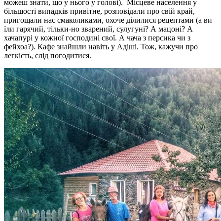
можеш знати, що у нього у голові). Місцеве населення у
більшості випадків привітне, розповідали про свій край,
пригощали нас смаколиками, охоче ділилися рецептами (а ви
їли гарячий, тільки-но зварений, сулугуні? А мацоні? А
хачапурі у кожної господині свої. А чача з персика чи з
фейхоа?). Кафе знайшли навіть у Адіші. Тож, кажучи про
легкість, слід погодитися.