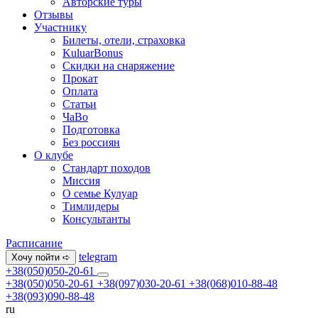
Авторские туры
Отзывы
Участнику
Билеты, отели, страховка
KuluarBonus
Скидки на снаряжение
Прокат
Оплата
Статьи
ЧаВо
Подготовка
Без россиян
О клубе
Стандарт походов
Миссия
О семье Кулуар
Тимлидеры
Консультанты
Расписание
telegram
Хочу пойти ➪
+38(050)050-20-61
+38(050)050-20-61
+38(097)030-20-61
+38(068)010-88-48
+38(093)090-88-48
ru