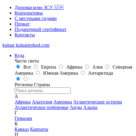
Допомагаємо ЗСУ 🇺🇦
Корпоративы
С местными гидами
Прокат
Подарочный сертификат
Контакты
kuluar
k
u
l
u
a
r
p
o
h
o
d
.
c
o
m
Куда
Части света
Все
Европа
Африка
Азия
Северная
Америка
Южная Америка
Антарктида
Регионы
Страны
А
Африка
Анатолия
Америка
Атлантические острова
Атлантическое побережье
Анды
Альпы
Г
Гималаи
К
Кавказ
Карпаты
П