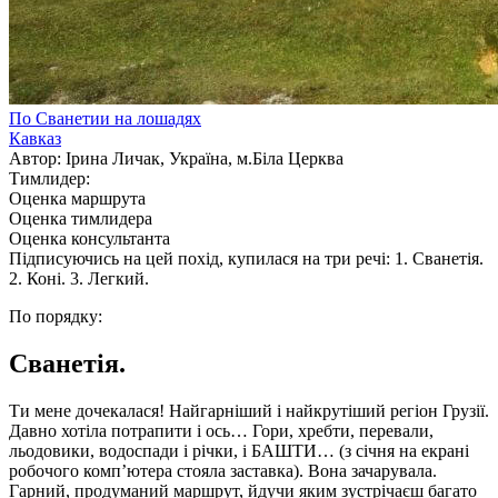
По Сванетии на лошадях
Кавказ
Автор: Ірина Личак, Україна, м.Біла Церква
Тимлидер:
Оценка маршрута
Оценка тимлидера
Оценка консультанта
Підписуючись на цей похід, купилася на три речі: 1. Сванетія.
2. Коні. 3. Легкий.
По порядку:
Сванетія.
Ти мене дочекалася! Найгарніший і найкрутіший регіон Грузії.
Давно хотіла потрапити і ось… Гори, хребти, перевали,
льодовики, водоспади і річки, і БАШТИ… (з січня на екрані
робочого комп’ютера стояла заставка). Вона зачарувала.
Гарний, продуманий маршрут, йдучи яким зустрічаєш багато