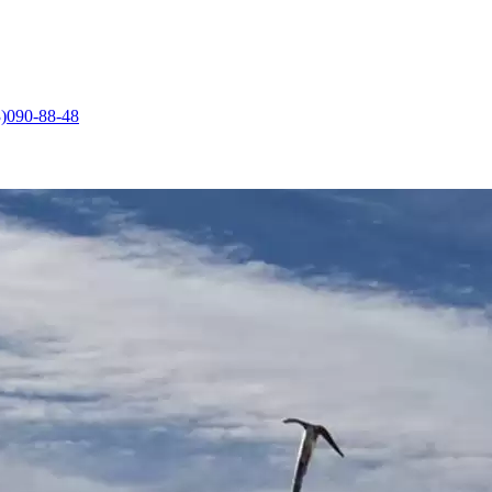
)090-88-48