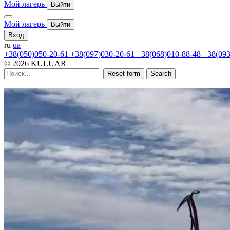
Мой лагерь
Выйти
Мой лагерь
Выйти
Вход
ru
ua
+38(050)050-20-61
+38(097)030-20-61
+38(068)010-88-48
+38(093
© 2026 KULUAR
Reset form
Search