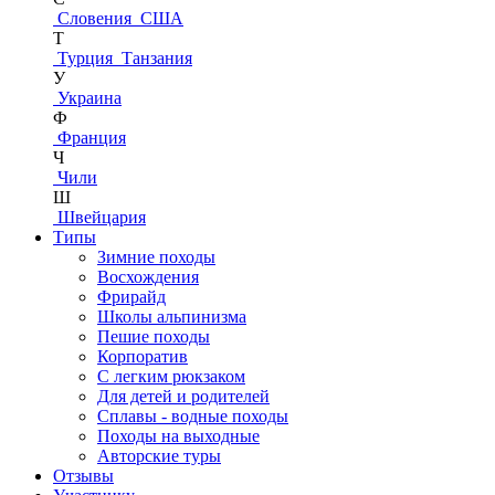
Словения
США
Т
Турция
Танзания
У
Украина
Ф
Франция
Ч
Чили
Ш
Швейцария
Типы
Зимние походы
Восхождения
Фрирайд
Школы альпинизма
Пешие походы
Корпоратив
С легким рюкзаком
Для детей и родителей
Сплавы - водные походы
Походы на выходные
Авторские туры
Отзывы