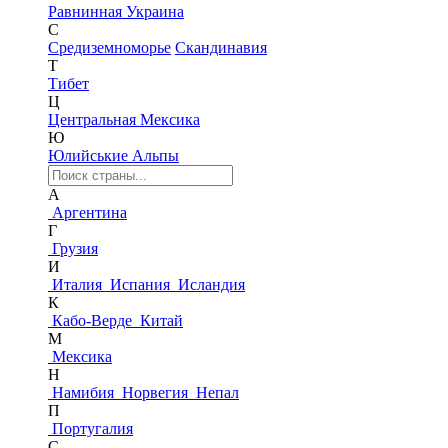
Равнинная Украина
С
Средиземноморье
Скандинавия
Т
Тибет
Ц
Центральная Мексика
Ю
Юлийськие Альпы
А
Аргентина
Г
Грузия
И
Италия
Испания
Исландия
К
Кабо-Верде
Китай
М
Мексика
Н
Намибия
Норвегия
Непал
П
Португалия
С