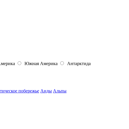
Америка
Южная Америка
Антарктида
тическое побережье
Анды
Альпы