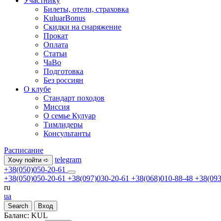
Участнику
Билеты, отели, страховка
KuluarBonus
Скидки на снаряжение
Прокат
Оплата
Статьи
ЧаВо
Подготовка
Без россиян
О клубе
Стандарт походов
Миссия
О семье Кулуар
Тимлидеры
Консультанты
Расписание
telegram
Хочу пойти ➪
+38(050)050-20-61
+38(050)050-20-61
+38(097)030-20-61
+38(068)010-88-48
+38(093
ru
ua
Search
Вход
Баланс:
KUL