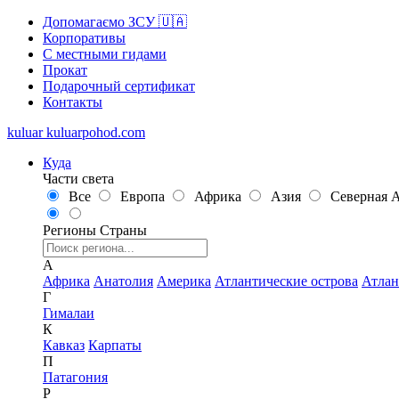
Допомагаємо ЗСУ 🇺🇦
Корпоративы
С местными гидами
Прокат
Подарочный сертификат
Контакты
kuluar
k
u
l
u
a
r
p
o
h
o
d
.
c
o
m
Куда
Части света
Все
Европа
Африка
Азия
Северная 
Регионы
Страны
А
Африка
Анатолия
Америка
Атлантические острова
Атлан
Г
Гималаи
К
Кавказ
Карпаты
П
Патагония
Р