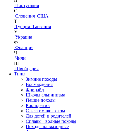
П
Португалия
С
Словения
США
Т
Турция
Танзания
У
Украина
Ф
Франция
Ч
Чили
Ш
Швейцария
Типы
Зимние походы
Восхождения
Фрирайд
Школы альпинизма
Пешие походы
Корпоратив
С легким рюкзаком
Для детей и родителей
Сплавы - водные походы
Походы на выходные