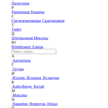
Патагония
Р
Равнинная Украина
С
Средиземноморье
Скандинавия
Т
Тибет
Ц
Центральная Мексика
Ю
Юлийськие Альпы
А
Аргентина
Г
Грузия
И
Италия
Испания
Исландия
К
Кабо-Верде
Китай
М
Мексика
Н
Намибия
Норвегия
Непал