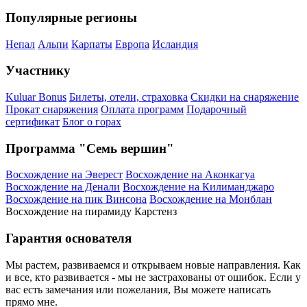
Популярные регионы
Непал
Альпи
Карпаты
Европа
Исландия
Участнику
Kuluar Bonus
Билеты, отели, страховка
Скидки на снаряжение
Прокат снаряжения
Оплата программ
Подарочный
сертификат
Блог о горах
Программа "Семь вершин"
Восхождение на Эверест
Восхождение на Аконкагуа
Восхождение на Денали
Восхождение на Килиманджаро
Восхождение на пик Винсона
Восхождение на Монблан
Восхождение на пирамиду Карстенз
Гарантия основателя
Мы растем, развиваемся и открываем новые направления. Как
и все, кто развивается - мы не застрахованы от ошибок. Если у
вас есть замечания или пожелания, Вы можете написать
прямо мне.