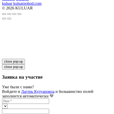
kuluar
k
u
l
u
a
r
p
o
h
o
d
.
c
o
m
© 2026 KULUAR
close pop-up
close pop-up
Заявка на участие
Уже были с нами?
Войдите в
Лагерь Кулуаровца
и большинство полей
заполнится автоматически 💚