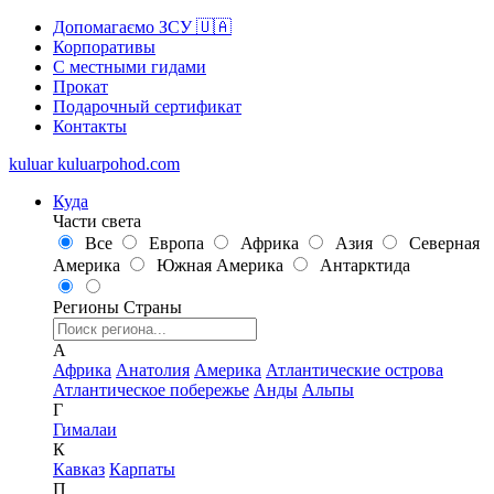
Допомагаємо ЗСУ 🇺🇦
Корпоративы
С местными гидами
Прокат
Подарочный сертификат
Контакты
kuluar
k
u
l
u
a
r
p
o
h
o
d
.
c
o
m
Куда
Части света
Все
Европа
Африка
Азия
Северная
Америка
Южная Америка
Антарктида
Регионы
Страны
А
Африка
Анатолия
Америка
Атлантические острова
Атлантическое побережье
Анды
Альпы
Г
Гималаи
К
Кавказ
Карпаты
П