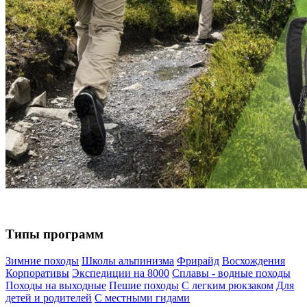
Типы программ
Зимние походы
Школы альпинизма
Фрирайд
Восхождения
Корпоративы
Экспедиции на 8000
Сплавы - водные походы
Походы на выходные
Пешие походы
С легким рюкзаком
Для
детей и родителей
С местными гидами