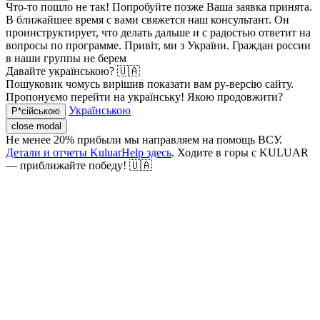
Что-то пошло не так! Попробуйте позже
Ваша заявка принята.
В ближайшее время с вами свяжется наш консультант. Он
проинструктирует, что делать дальше и с радостью ответит на
вопросы по программе.
Привіт, ми з України. Граждан россии
в наши группы не берем
Давайте українською? 🇺🇦
Пошуковик чомусь вирішив показати вам ру-версію сайту.
Пропонуємо перейти на українську! Якою продовжити?
Українською
Р*сійською
close modal
Не менее 20% прибыли мы направляем на помощь ВСУ.
Детали и отчеты KuluarHelp здесь
. Ходите в горы с KULUAR
— приближайте победу! 🇺🇦