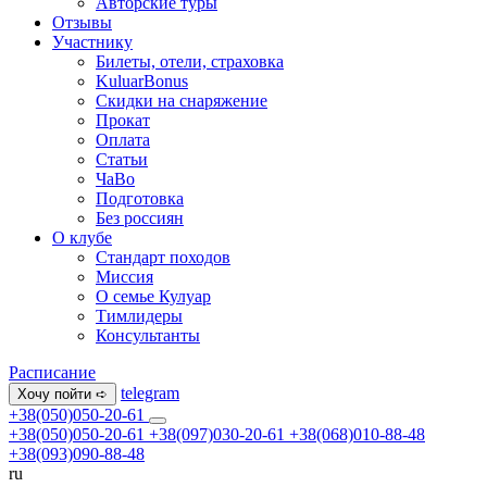
Авторские туры
Отзывы
Участнику
Билеты, отели, страховка
KuluarBonus
Скидки на снаряжение
Прокат
Оплата
Статьи
ЧаВо
Подготовка
Без россиян
О клубе
Стандарт походов
Миссия
О семье Кулуар
Тимлидеры
Консультанты
Расписание
telegram
Хочу пойти ➪
+38(050)050-20-61
+38(050)050-20-61
+38(097)030-20-61
+38(068)010-88-48
+38(093)090-88-48
ru