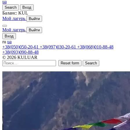
ua
Search
Вход
Баланс:
KUL
Мой лагерь
Выйти
Мой лагерь
Выйти
Вход
ru
ua
+38(050)050-20-61
+38(097)030-20-61
+38(068)010-88-48
+38(093)090-88-48
© 2026 KULUAR
Reset form
Search