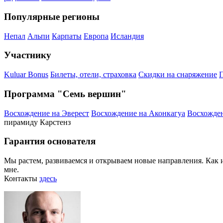
Популярные регионы
Непал
Альпи
Карпаты
Европа
Исландия
Участнику
Kuluar Bonus
Билеты, отели, страховка
Скидки на снаряжение
П
Программа "Семь вершин"
Восхождение на Эверест
Восхождение на Аконкагуа
Восхожден
пирамиду Карстенз
Гарантия основателя
Мы растем, развиваемся и открываем новые направления. Как и 
мне.
Контакты
здесь