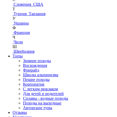
Словения
США
Т
Турция
Танзания
У
Украина
Ф
Франция
Ч
Чили
Ш
Швейцария
Типы
Зимние походы
Восхождения
Фрирайд
Школы альпинизма
Пешие походы
Корпоратив
С легким рюкзаком
Для детей и родителей
Сплавы - водные походы
Походы на выходные
Авторские туры
Отзывы