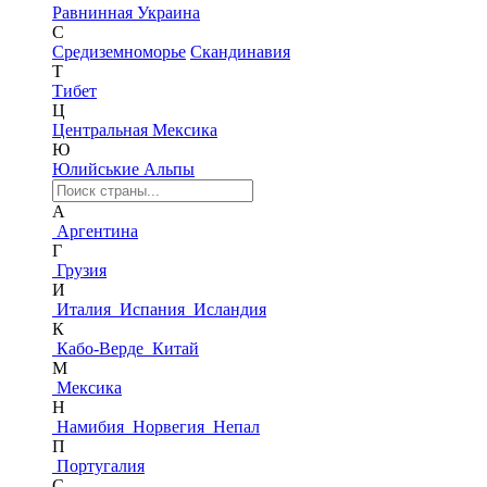
Равнинная Украина
С
Средиземноморье
Скандинавия
Т
Тибет
Ц
Центральная Мексика
Ю
Юлийськие Альпы
А
Аргентина
Г
Грузия
И
Италия
Испания
Исландия
К
Кабо-Верде
Китай
М
Мексика
Н
Намибия
Норвегия
Непал
П
Португалия
С