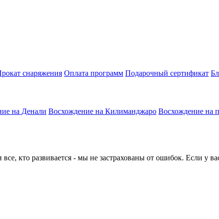
рокат снаряжения
Оплата программ
Подарочный сертификат
Бл
ие на Денали
Восхождение на Килиманджаро
Восхождение на 
все, кто развивается - мы не застрахованы от ошибок. Если у в