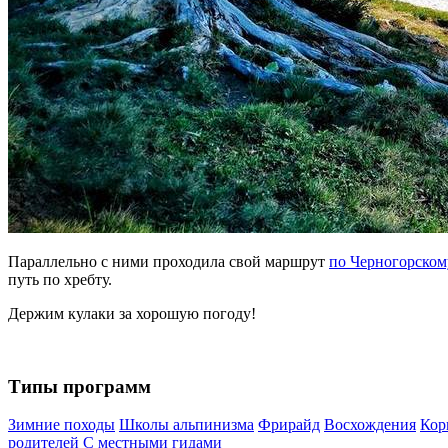
Параллельно с ними проходила свой маршрут
по Черногорском
путь по хребту.
Держим кулаки за хорошую погоду!
Типы программ
Зимние походы
Школы альпинизма
Фрирайд
Восхождения
Кор
родителей
С местными гидами