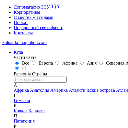
Допомагаємо ЗСУ 🇺🇦
Корпоративы
С местными гидами
Прокат
Подарочный сертификат
Контакты
kuluar
k
u
l
u
a
r
p
o
h
o
d
.
c
o
m
Куда
Части света
Все
Европа
Африка
Азия
Северная 
Регионы
Страны
А
Африка
Анатолия
Америка
Атлантические острова
Атлан
Г
Гималаи
К
Кавказ
Карпаты
П
Патагония
Р