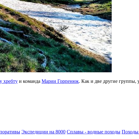
у хребту
и команда
Марии Горпенюк
. Как и две другие группы,
поративы
Экспедиции на 8000
Сплавы - водные походы
Походы