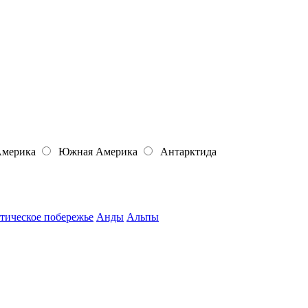
Америка
Южная Америка
Антарктида
тическое побережье
Анды
Альпы