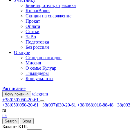
Участнику
Билеты, отели, страховка
KuluarBonus
Скидки на снаряжение
Прокат
Оплата
Статьи
ЧаВо
Подготовка
Без россиян
О клубе
Стандарт походов
Миссия
О семье Кулуар
Тимлидеры
Консультанты
Расписание
telegram
Хочу пойти ➪
+38(050)050-20-61
+38(050)050-20-61
+38(097)030-20-61
+38(068)010-88-48
+38(093
ru
ua
Search
Вход
Баланс:
KUL