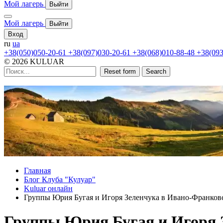
Мой лагерь
Выйти
Мой лагерь
Выйти
Вход
ru
ua
+38(050)050-20-61
+38(097)030-20-61
+38(068)010-88-48
+38(093
© 2026 KULUAR
Reset form
Search
Главная
Блог Клуба "Кулуар"
Kuluar онлайн
Группы Юрия Бугая и Игоря Зеленчука в Ивано-Франковс
Группы Юрия Бугая и Игоря 