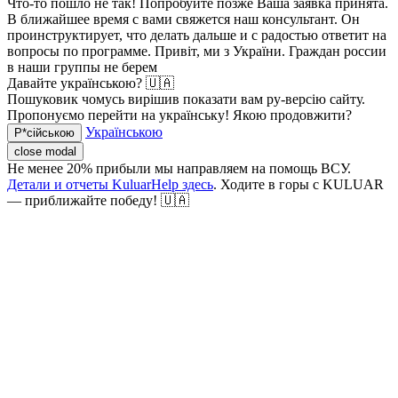
Что-то пошло не так! Попробуйте позже
Ваша заявка принята.
В ближайшее время с вами свяжется наш консультант. Он
проинструктирует, что делать дальше и с радостью ответит на
вопросы по программе.
Привіт, ми з України. Граждан россии
в наши группы не берем
Давайте українською? 🇺🇦
Пошуковик чомусь вирішив показати вам ру-версію сайту.
Пропонуємо перейти на українську! Якою продовжити?
Українською
Р*сійською
close modal
Не менее 20% прибыли мы направляем на помощь ВСУ.
Детали и отчеты KuluarHelp здесь
. Ходите в горы с KULUAR
— приближайте победу! 🇺🇦