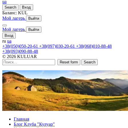
ua
Search
Вход
Баланс:
KUL
Мой лагерь
Выйти
Мой лагерь
Выйти
Вход
ru
ua
+38(050)050-20-61
+38(097)030-20-61
+38(068)010-88-48
+38(093)090-88-48
© 2026 KULUAR
Reset form
Search
Главная
Блог Клуба "Кулуар"