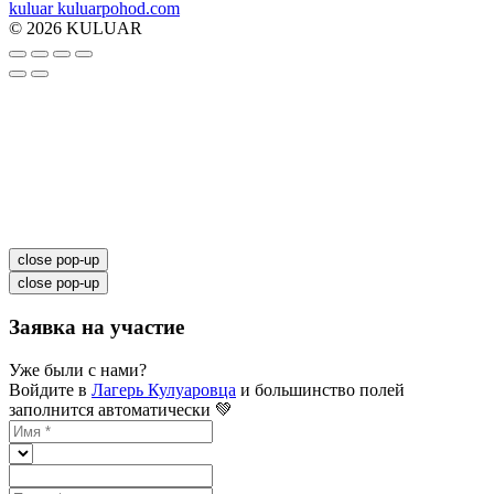
kuluar
k
u
l
u
a
r
p
o
h
o
d
.
c
o
m
© 2026 KULUAR
close pop-up
close pop-up
Заявка на участие
Уже были с нами?
Войдите в
Лагерь Кулуаровца
и большинство полей
заполнится автоматически 💚