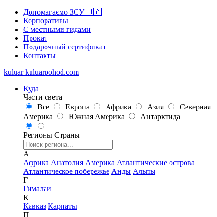
Допомагаємо ЗСУ 🇺🇦
Корпоративы
С местными гидами
Прокат
Подарочный сертификат
Контакты
kuluar
k
u
l
u
a
r
p
o
h
o
d
.
c
o
m
Куда
Части света
Все
Европа
Африка
Азия
Северная
Америка
Южная Америка
Антарктида
Регионы
Страны
А
Африка
Анатолия
Америка
Атлантические острова
Атлантическое побережье
Анды
Альпы
Г
Гималаи
К
Кавказ
Карпаты
П