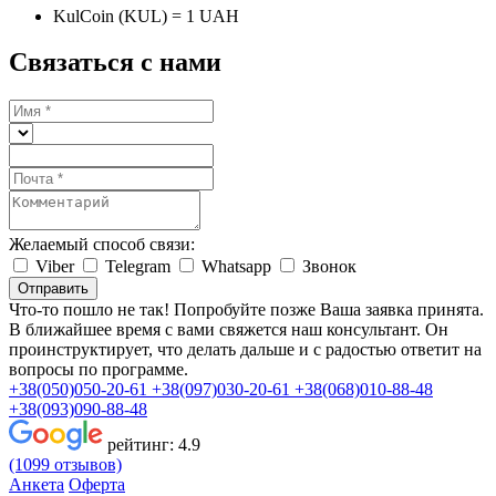
KulCoin (KUL) = 1 UAH
Связаться с нами
Желаемый способ связи:
Viber
Telegram
Whatsapp
Звонок
Отправить
Что-то пошло не так! Попробуйте позже
Ваша заявка принята.
В ближайшее время с вами свяжется наш консультант. Он
проинструктирует, что делать дальше и с радостью ответит на
вопросы по программе.
+38(050)050-20-61
+38(097)030-20-61
+38(068)010-88-48
+38(093)090-88-48
рейтинг:
4.9
(1099 отзывов)
Анкета
Оферта