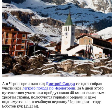
А в Черногории наш гид
Дмитрий Сандул
сегодня собрал
участников
легкого похода по Черногории
. За 6 дней этого
путешествия участники пройдут около 40 км по скалистым
хребтам страны, полюбуются горными озерами и даже
поднимутся на высочайшую вершину Черногории – гору
Боботов кук (2523 м).