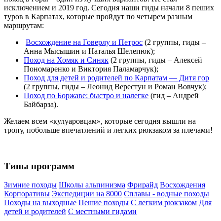
исключением и 2019 год. Сегодня наши гиды начали 8 пеших
туров в Карпатах, которые пройдут по четырем разным
маршрутам:
Восхождение на Говерлу и Петрос
(2 группы, гиды –
Анна Мысышин и Наталья Шелепюк);
Поход на Хомяк и Синяк
(2 группы, гиды – Алексей
Пономаренко и Виктория Паламарчук);
Поход для детей и родителей по Карпатам — Дитя гор
(2 группы, гиды – Леонид Верестун и Роман Вовчук);
Поход по Боржаве: быстро и налегке
(гид – Андрей
Байбарза).
Желаем всем «кулуаровцам», которые сегодня вышли на
тропу, побольше впечатлений и легких рюкзаком за плечами!
Типы программ
Зимние походы
Школы альпинизма
Фрирайд
Восхождения
Корпоративы
Экспедиции на 8000
Сплавы - водные походы
Походы на выходные
Пешие походы
С легким рюкзаком
Для
детей и родителей
С местными гидами