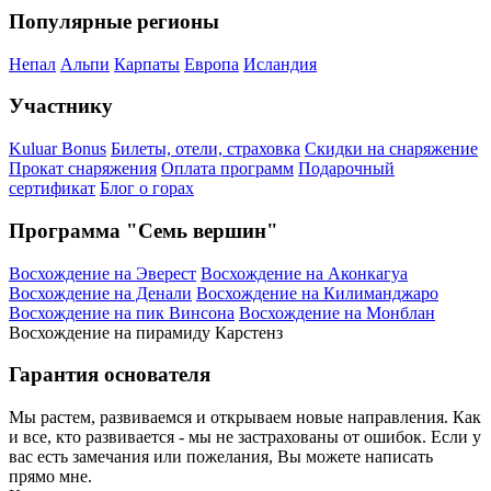
Популярные регионы
Непал
Альпи
Карпаты
Европа
Исландия
Участнику
Kuluar Bonus
Билеты, отели, страховка
Скидки на снаряжение
Прокат снаряжения
Оплата программ
Подарочный
сертификат
Блог о горах
Программа "Семь вершин"
Восхождение на Эверест
Восхождение на Аконкагуа
Восхождение на Денали
Восхождение на Килиманджаро
Восхождение на пик Винсона
Восхождение на Монблан
Восхождение на пирамиду Карстенз
Гарантия основателя
Мы растем, развиваемся и открываем новые направления. Как
и все, кто развивается - мы не застрахованы от ошибок. Если у
вас есть замечания или пожелания, Вы можете написать
прямо мне.