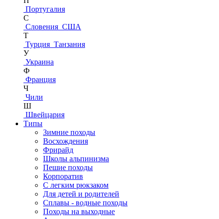
П
Португалия
С
Словения
США
Т
Турция
Танзания
У
Украина
Ф
Франция
Ч
Чили
Ш
Швейцария
Типы
Зимние походы
Восхождения
Фрирайд
Школы альпинизма
Пешие походы
Корпоратив
С легким рюкзаком
Для детей и родителей
Сплавы - водные походы
Походы на выходные