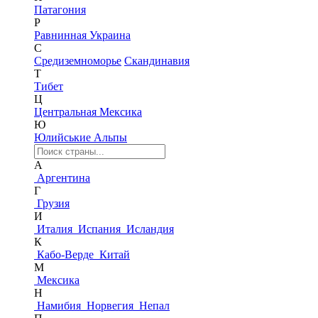
Патагония
Р
Равнинная Украина
С
Средиземноморье
Скандинавия
Т
Тибет
Ц
Центральная Мексика
Ю
Юлийськие Альпы
А
Аргентина
Г
Грузия
И
Италия
Испания
Исландия
К
Кабо-Верде
Китай
М
Мексика
Н
Намибия
Норвегия
Непал