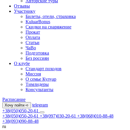
Авторские туры
Отзывы
Участнику
Билеты, отели, страховка
KuluarBonus
Скидки на снаряжение
Прокат
Оплата
Статьи
ЧаВо
Подготовка
Без россиян
О клубе
Стандарт походов
Миссия
О семье Кулуар
Тимлидеры
Консультанты
Расписание
telegram
Хочу пойти ➪
+38(050)050-20-61
+38(050)050-20-61
+38(097)030-20-61
+38(068)010-88-48
+38(093)090-88-48
ru