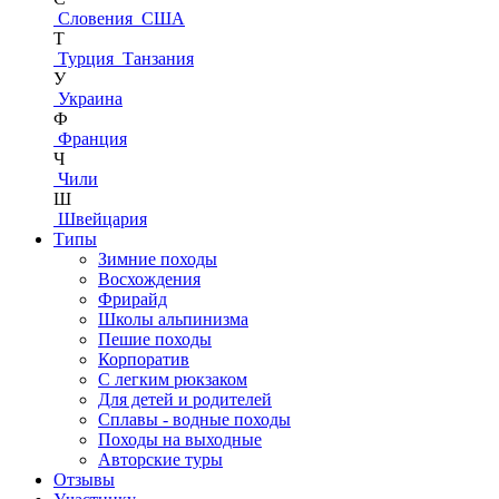
Словения
США
Т
Турция
Танзания
У
Украина
Ф
Франция
Ч
Чили
Ш
Швейцария
Типы
Зимние походы
Восхождения
Фрирайд
Школы альпинизма
Пешие походы
Корпоратив
С легким рюкзаком
Для детей и родителей
Сплавы - водные походы
Походы на выходные
Авторские туры
Отзывы