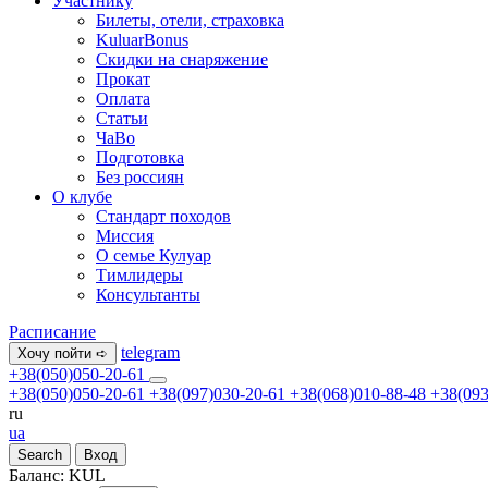
Участнику
Билеты, отели, страховка
KuluarBonus
Скидки на снаряжение
Прокат
Оплата
Статьи
ЧаВо
Подготовка
Без россиян
О клубе
Стандарт походов
Миссия
О семье Кулуар
Тимлидеры
Консультанты
Расписание
telegram
Хочу пойти ➪
+38(050)050-20-61
+38(050)050-20-61
+38(097)030-20-61
+38(068)010-88-48
+38(093
ru
ua
Search
Вход
Баланс:
KUL