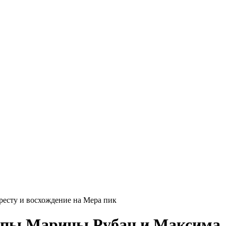
ресту и восхождение на Мера пик
руппы Марины Рубан и Максима