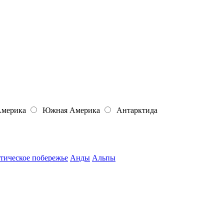
Америка
Южная Америка
Антарктида
тическое побережье
Анды
Альпы