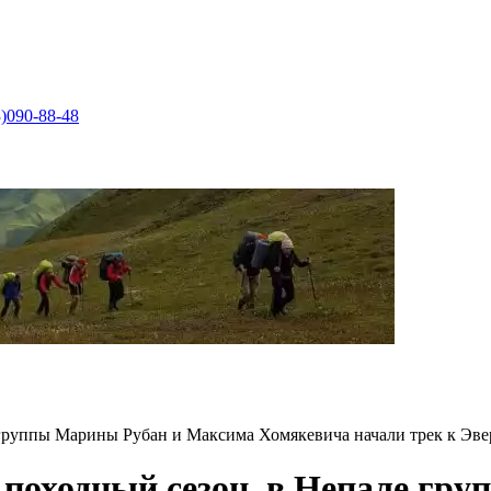
)090-88-48
 группы Марины Рубан и Максима Хомякевича начали трек к Эве
 походный сезон, в Непале г