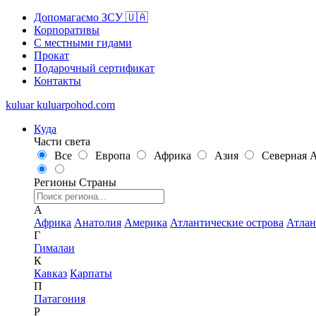
Допомагаємо ЗСУ 🇺🇦
Корпоративы
С местными гидами
Прокат
Подарочный сертификат
Контакты
kuluar
k
u
l
u
a
r
p
o
h
o
d
.
c
o
m
Куда
Части света
Все
Европа
Африка
Азия
Северная 
Регионы
Страны
А
Африка
Анатолия
Америка
Атлантические острова
Атлан
Г
Гималаи
К
Кавказ
Карпаты
П
Патагония
Р