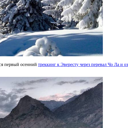
лся первый осенний
треккинг к Эвересту через перевал Чо Ла и о