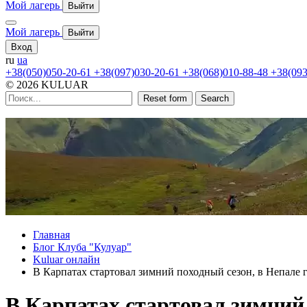
Мой лагерь
Выйти
Мой лагерь
Выйти
Вход
ru
ua
+38(050)050-20-61
+38(097)030-20-61
+38(068)010-88-48
+38(093
© 2026 KULUAR
Reset form
Search
Главная
Блог Клуба "Кулуар"
Kuluar онлайн
В Карпатах стартовал зимний походный сезон, в Непале
В Карпатах стартовал зимний