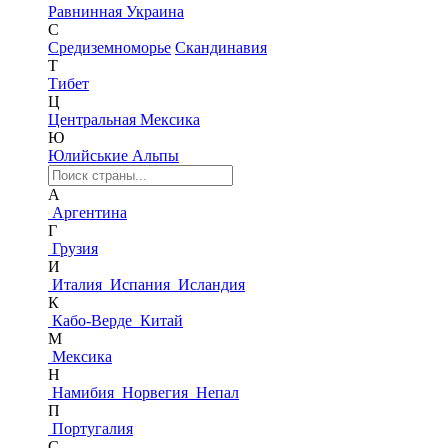
Равнинная Украина
С
Средиземноморье
Скандинавия
Т
Тибет
Ц
Центральная Мексика
Ю
Юлийськие Альпы
А
Аргентина
Г
Грузия
И
Италия
Испания
Исландия
К
Кабо-Верде
Китай
М
Мексика
Н
Намибия
Норвегия
Непал
П
Португалия
С