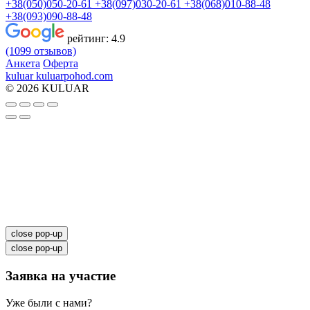
+38(050)050-20-61
+38(097)030-20-61
+38(068)010-88-48
+38(093)090-88-48
рейтинг:
4.9
(1099 отзывов)
Анкета
Оферта
kuluar
k
u
l
u
a
r
p
o
h
o
d
.
c
o
m
© 2026 KULUAR
close pop-up
close pop-up
Заявка на участие
Уже были с нами?