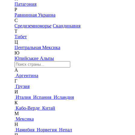
Патагония
Р
Равнинная Украина
С
Средиземноморье
Скандинавия
Т
Тибет
Ц
Центральная Мексика
Ю
Юлийськие Альпы
А
Аргентина
Г
Грузия
И
Италия
Испания
Исландия
К
Кабо-Верде
Китай
М
Мексика
Н
Намибия
Норвегия
Непал