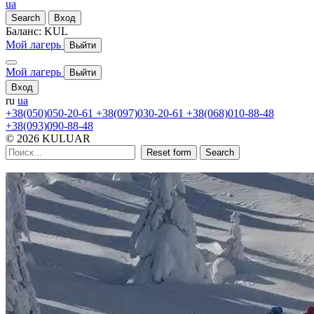
ua
Search
Вход
Баланс:
KUL
Мой лагерь
Выйти
Мой лагерь
Выйти
Вход
ru
ua
+38(050)050-20-61
+38(097)030-20-61
+38(068)010-88-48
+38(093)090-88-48
© 2026 KULUAR
Reset form
Search