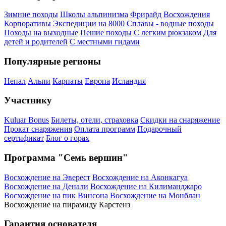
Зимние походы
Школы альпинизма
Фрирайд
Восхождения
Корпоративы
Экспедиции на 8000
Сплавы - водные походы
Походы на выходные
Пешие походы
С легким рюкзаком
Для
детей и родителей
С местными гидами
Популярные регионы
Непал
Альпи
Карпаты
Европа
Исландия
Участнику
Kuluar Bonus
Билеты, отели, страховка
Скидки на снаряжение
Прокат снаряжения
Оплата программ
Подарочный
сертификат
Блог о горах
Программа "Семь вершин"
Восхождение на Эверест
Восхождение на Аконкагуа
Восхождение на Денали
Восхождение на Килиманджаро
Восхождение на пик Винсона
Восхождение на Монблан
Восхождение на пирамиду Карстенз
Гарантия основателя