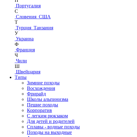
П
Португалия
С
Словения
США
Т
Турция
Танзания
У
Украина
Ф
Франция
Ч
Чили
Ш
Швейцария
Типы
Зимние походы
Восхождения
Фрирайд
Школы альпинизма
Пешие походы
Корпоратив
С легким рюкзаком
Для детей и родителей
Сплавы - водные походы
Походы на выходные