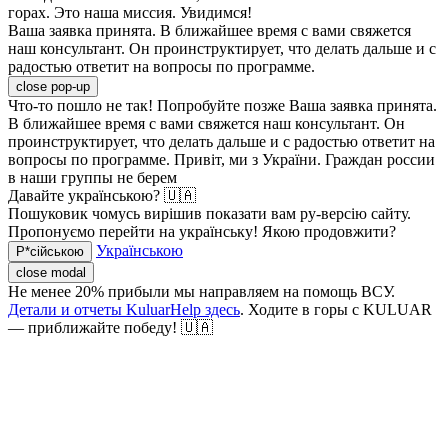
горах. Это наша миссия. Увидимся!
Ваша заявка принята. В ближайшее время с вами свяжется
наш консультант. Он проинструктирует, что делать дальше и с
радостью ответит на вопросы по программе.
close pop-up
Что-то пошло не так! Попробуйте позже
Ваша заявка принята.
В ближайшее время с вами свяжется наш консультант. Он
проинструктирует, что делать дальше и с радостью ответит на
вопросы по программе.
Привіт, ми з України. Граждан россии
в наши группы не берем
Давайте українською? 🇺🇦
Пошуковик чомусь вирішив показати вам ру-версію сайту.
Пропонуємо перейти на українську! Якою продовжити?
Українською
Р*сійською
close modal
Не менее 20% прибыли мы направляем на помощь ВСУ.
Детали и отчеты KuluarHelp здесь
. Ходите в горы с KULUAR
— приближайте победу! 🇺🇦