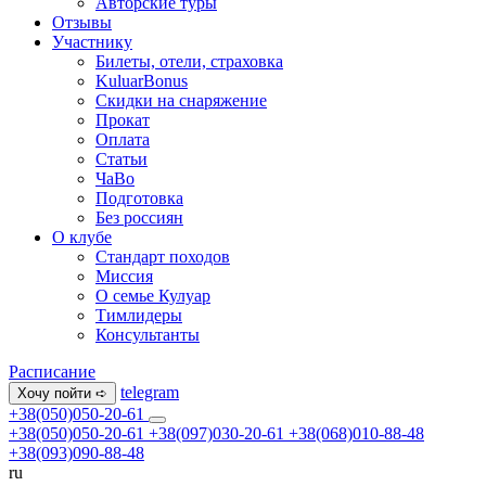
Авторские туры
Отзывы
Участнику
Билеты, отели, страховка
KuluarBonus
Скидки на снаряжение
Прокат
Оплата
Статьи
ЧаВо
Подготовка
Без россиян
О клубе
Стандарт походов
Миссия
О семье Кулуар
Тимлидеры
Консультанты
Расписание
telegram
Хочу пойти ➪
+38(050)050-20-61
+38(050)050-20-61
+38(097)030-20-61
+38(068)010-88-48
+38(093)090-88-48
ru