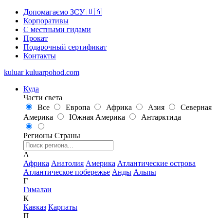
Допомагаємо ЗСУ 🇺🇦
Корпоративы
С местными гидами
Прокат
Подарочный сертификат
Контакты
kuluar
k
u
l
u
a
r
p
o
h
o
d
.
c
o
m
Куда
Части света
Все
Европа
Африка
Азия
Северная
Америка
Южная Америка
Антарктида
Регионы
Страны
А
Африка
Анатолия
Америка
Атлантические острова
Атлантическое побережье
Анды
Альпы
Г
Гималаи
К
Кавказ
Карпаты
П