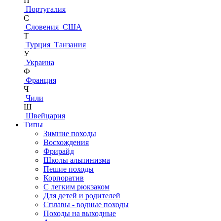
П
Португалия
С
Словения
США
Т
Турция
Танзания
У
Украина
Ф
Франция
Ч
Чили
Ш
Швейцария
Типы
Зимние походы
Восхождения
Фрирайд
Школы альпинизма
Пешие походы
Корпоратив
С легким рюкзаком
Для детей и родителей
Сплавы - водные походы
Походы на выходные