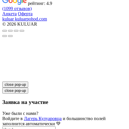
рейтинг:
4.9
(1099 отзывов)
Анкета
Оферта
kuluar
k
u
l
u
a
r
p
o
h
o
d
.
c
o
m
© 2026 KULUAR
close pop-up
close pop-up
Заявка на участие
Уже были с нами?
Войдите в
Лагерь Кулуаровца
и большинство полей
заполнится автоматически 💚