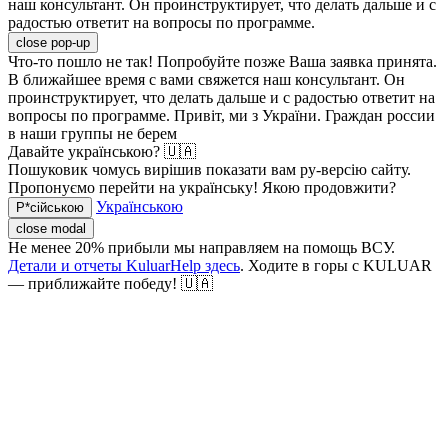
наш консультант. Он проинструктирует, что делать дальше и с
радостью ответит на вопросы по программе.
close pop-up
Что-то пошло не так! Попробуйте позже
Ваша заявка принята.
В ближайшее время с вами свяжется наш консультант. Он
проинструктирует, что делать дальше и с радостью ответит на
вопросы по программе.
Привіт, ми з України. Граждан россии
в наши группы не берем
Давайте українською? 🇺🇦
Пошуковик чомусь вирішив показати вам ру-версію сайту.
Пропонуємо перейти на українську! Якою продовжити?
Українською
Р*сійською
close modal
Не менее 20% прибыли мы направляем на помощь ВСУ.
Детали и отчеты KuluarHelp здесь
. Ходите в горы с KULUAR
— приближайте победу! 🇺🇦