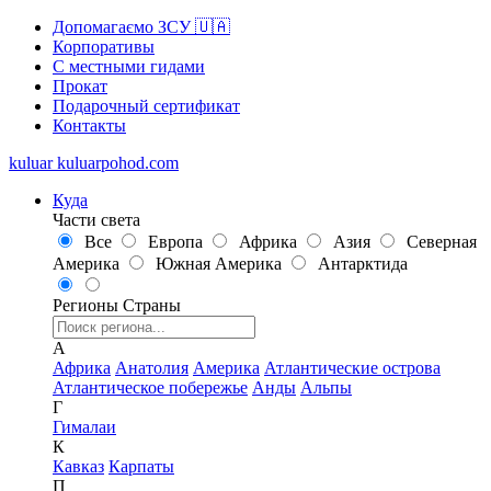
Допомагаємо ЗСУ 🇺🇦
Корпоративы
С местными гидами
Прокат
Подарочный сертификат
Контакты
kuluar
k
u
l
u
a
r
p
o
h
o
d
.
c
o
m
Куда
Части света
Все
Европа
Африка
Азия
Северная
Америка
Южная Америка
Антарктида
Регионы
Страны
А
Африка
Анатолия
Америка
Атлантические острова
Атлантическое побережье
Анды
Альпы
Г
Гималаи
К
Кавказ
Карпаты
П