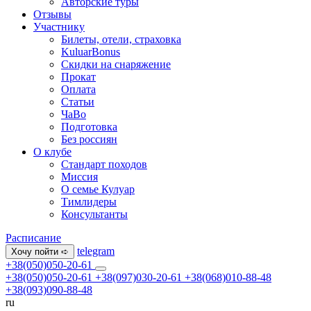
Авторские туры
Отзывы
Участнику
Билеты, отели, страховка
KuluarBonus
Скидки на снаряжение
Прокат
Оплата
Статьи
ЧаВо
Подготовка
Без россиян
О клубе
Стандарт походов
Миссия
О семье Кулуар
Тимлидеры
Консультанты
Расписание
telegram
Хочу пойти ➪
+38(050)050-20-61
+38(050)050-20-61
+38(097)030-20-61
+38(068)010-88-48
+38(093)090-88-48
ru