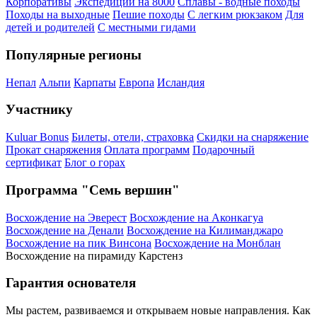
Корпоративы
Экспедиции на 8000
Сплавы - водные походы
Походы на выходные
Пешие походы
С легким рюкзаком
Для
детей и родителей
С местными гидами
Популярные регионы
Непал
Альпи
Карпаты
Европа
Исландия
Участнику
Kuluar Bonus
Билеты, отели, страховка
Скидки на снаряжение
Прокат снаряжения
Оплата программ
Подарочный
сертификат
Блог о горах
Программа "Семь вершин"
Восхождение на Эверест
Восхождение на Аконкагуа
Восхождение на Денали
Восхождение на Килиманджаро
Восхождение на пик Винсона
Восхождение на Монблан
Восхождение на пирамиду Карстенз
Гарантия основателя
Мы растем, развиваемся и открываем новые направления. Как