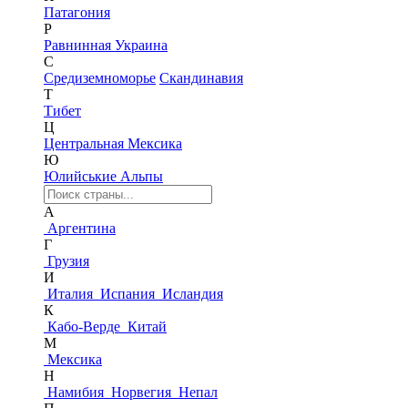
Патагония
Р
Равнинная Украина
С
Средиземноморье
Скандинавия
Т
Тибет
Ц
Центральная Мексика
Ю
Юлийськие Альпы
А
Аргентина
Г
Грузия
И
Италия
Испания
Исландия
К
Кабо-Верде
Китай
М
Мексика
Н
Намибия
Норвегия
Непал