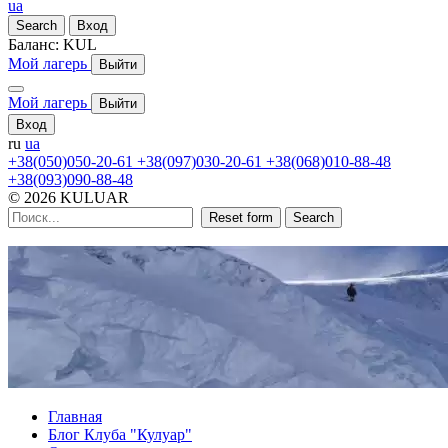
ua
Search
Вход
Баланс:
KUL
Мой лагерь
Выйти
Мой лагерь
Выйти
Вход
ru
ua
+38(050)050-20-61
+38(097)030-20-61
+38(068)010-88-48
+38(093)090-88-48
© 2026 KULUAR
Reset form
Search
Главная
Блог Клуба "Кулуар"