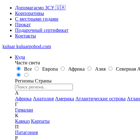
Допомагаємо ЗСУ 🇺🇦
Корпоративы
С местными гидами
Прокат
Подарочный сертификат
Контакты
kuluar
k
u
l
u
a
r
p
o
h
o
d
.
c
o
m
Куда
Части света
Все
Европа
Африка
Азия
Северная 
Регионы
Страны
А
Африка
Анатолия
Америка
Атлантические острова
Атлан
Г
Гималаи
К
Кавказ
Карпаты
П
Патагония
Р