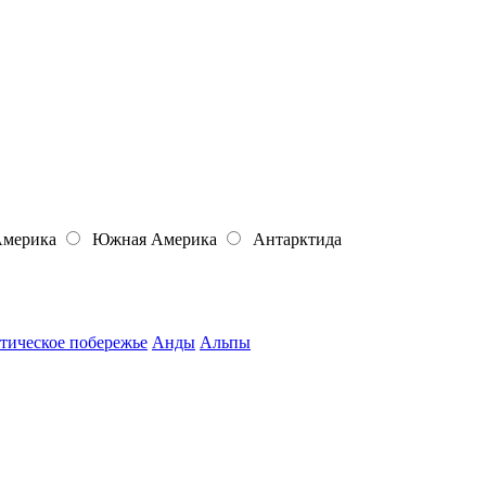
Америка
Южная Америка
Антарктида
тическое побережье
Анды
Альпы