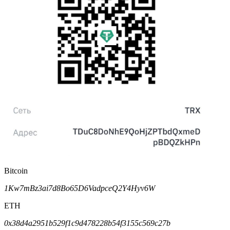
Bitcoin
1Kw7mBz3ai7d8Bo65D6VadpceQ2Y4Hyv6W
ETH
0x38d4a2951b529f1c9d478228b54f3155c569c27b