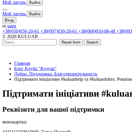
Мой лагерь
Выйти
Мой лагерь
Выйти
Вход
ru
ua
en
+38(050)050-20-61
+38(097)030-20-61
+38(068)010-88-48
+38(093
© 2026 KULUAR
Reset form
Search
Главная
Блог Клуба "Кулуар"
Добро. Поддержка. Благотворительность
Підтримати ініціативи #kuluarhelp та #kuluardobro. Реквіз
Підтримати ініціативи #kuluar
Реквізити для вашої підтримки
монокартка:
4441111150942666 Тарас Поздній