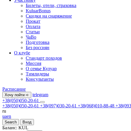
Участнику
Билеты, отели, страховка
KuluarBonus
Скидки на снаряжение
Прокат
Оплата
Статьи
ЧаВо
Подготовка
Без россиян
О клубе
Стандарт походов
Миссия
О семье Кулуар
Тимлидеры
Консультанты
Расписание
telegram
Хочу пойти ➪
+38(050)050-20-61
+38(050)050-20-61
+38(097)030-20-61
+38(068)010-88-48
+38(093
ru
ua
en
Search
Вход
Баланс:
KUL