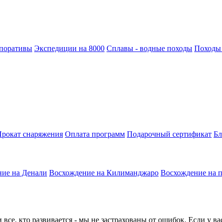
поративы
Экспедиции на 8000
Сплавы - водные походы
Походы
рокат снаряжения
Оплата программ
Подарочный сертификат
Бл
ие на Денали
Восхождение на Килиманджаро
Восхождение на 
все, кто развивается - мы не застрахованы от ошибок. Если у в