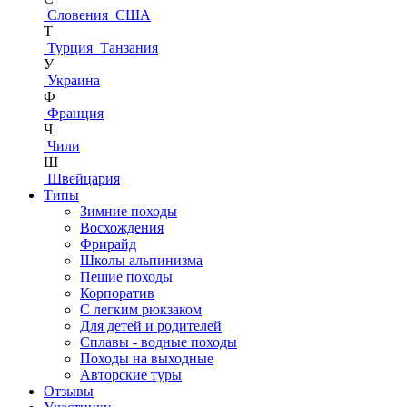
Словения
США
Т
Турция
Танзания
У
Украина
Ф
Франция
Ч
Чили
Ш
Швейцария
Типы
Зимние походы
Восхождения
Фрирайд
Школы альпинизма
Пешие походы
Корпоратив
С легким рюкзаком
Для детей и родителей
Сплавы - водные походы
Походы на выходные
Авторские туры
Отзывы