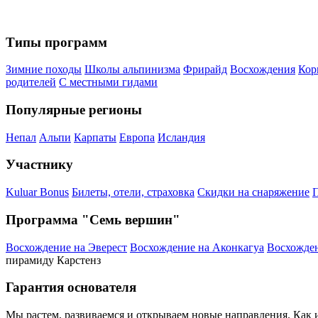
Типы программ
Зимние походы
Школы альпинизма
Фрирайд
Восхождения
Кор
родителей
С местными гидами
Популярные регионы
Непал
Альпи
Карпаты
Европа
Исландия
Участнику
Kuluar Bonus
Билеты, отели, страховка
Скидки на снаряжение
П
Программа "Семь вершин"
Восхождение на Эверест
Восхождение на Аконкагуа
Восхожден
пирамиду Карстенз
Гарантия основателя
Мы растем, развиваемся и открываем новые направления. Как и 