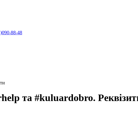
)090-88-48
ити
help та #kuluardobro. Реквізит