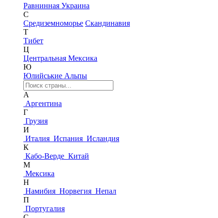
Равнинная Украина
С
Средиземноморье
Скандинавия
Т
Тибет
Ц
Центральная Мексика
Ю
Юлийськие Альпы
А
Аргентина
Г
Грузия
И
Италия
Испания
Исландия
К
Кабо-Верде
Китай
М
Мексика
Н
Намибия
Норвегия
Непал
П
Португалия
С