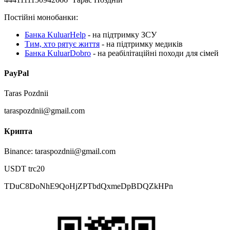
Постійні монобанки:
Банка KuluarHelp
- на підтримку ЗСУ
Тим, хто рятує життя
- на підтримку медиків
Банка KuluarDobro
- на реабілітаційні походи для сімей
PayPal
Taras Pozdnii
taraspozdnii@gmail.com
Крипта
Binance: taraspozdnii@gmail.com
USDT trc20
TDuC8DoNhE9QoHjZPTbdQxmeDpBDQZkHPn