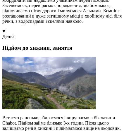
координати ми надішлемо учасникам перед походом.
Заселяємось, перевіряємо спорядження, знайомимося,
відпочиваємо після дороги і милуємося Альпами. Кемпінг
розташований в дуже затишному місці в хвойному лісі біля
річки, з водоспадами і скелями навколо.
День
2
Підйом до хижини, заняття
Встаємо раненько, збираємося і вирушаємо в бік хатини
Chabot. Підйом займе близько 3-х годин. Після цього
залишаємо речі в хижині і підіймаємося вище на льодовик,