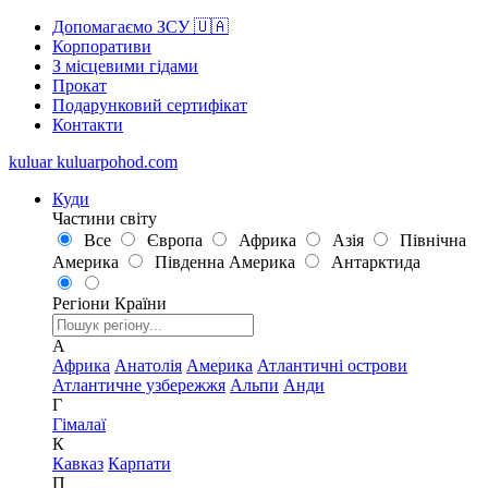
Допомагаємо ЗСУ 🇺🇦
Корпоративи
З місцевими гідами
Прокат
Подарунковий сертифікат
Контакти
kuluar
k
u
l
u
a
r
p
o
h
o
d
.
c
o
m
Куди
Частини світу
Все
Європа
Африка
Азія
Північна
Америка
Південна Америка
Антарктида
Регіони
Країни
А
Африка
Анатолія
Америка
Атлантичні острови
Атлантичне узбережжя
Альпи
Анди
Г
Гімалаї
К
Кавказ
Карпати
П