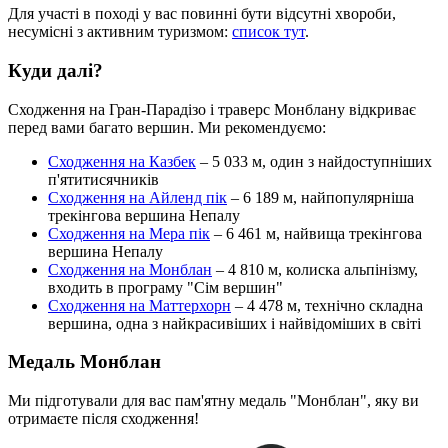
Для участі в поході у вас повинні бути відсутні хвороби,
несумісні з активним туризмом:
список тут
.
Куди далі?
Сходження на Гран-Парадізо і траверс Монблану відкриває
перед вами багато вершин. Ми рекомендуємо:
Сходження на Казбек
– 5 033 м, один з найдоступніших
п'ятитисячників
Сходження на Айленд пік
– 6 189 м, найпопулярніша
трекінгова вершина Непалу
Сходження на Мера пік
– 6 461 м, найвища трекінгова
вершина Непалу
Сходження на Монблан
– 4 810 м, колиска альпінізму,
входить в програму "Сім вершин"
Сходження на Маттерхорн
– 4 478 м, технічно складна
вершина, одна з найкрасивіших і найвідоміших в світі
Медаль Монблан
Ми підготували для вас пам'ятну медаль "Монблан", яку ви
отримаєте після сходження!