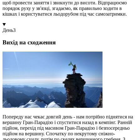
щоб провести заняття і звикнути до висоти. Відпрацюємо
порядок руху у зв'язці, згадаємо, як правильно ходити в
кішках і користуватися льодорубом під час самозатримки.
День
3
Вихід на сходження
Попереду нас чекає довгий день - нам потрібно піднятися на
вершину Гран-Парадізо і спуститися назад в кемпінг. Ранній
підйом, перехід під масивом Гран-Парадізо і безпосередньо
підйом на вершину. Спочатку по некрутому сніжно-
льодовому схилу, потім по скелях вершинного гребеня. З