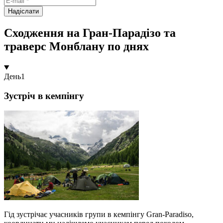
Надіслати
Сходження на Гран-Парадізо та
траверс Монблану по днях
День
1
Зустріч в кемпінгу
Гід зустрічає учасників групи в кемпінгу Gran-Paradiso,