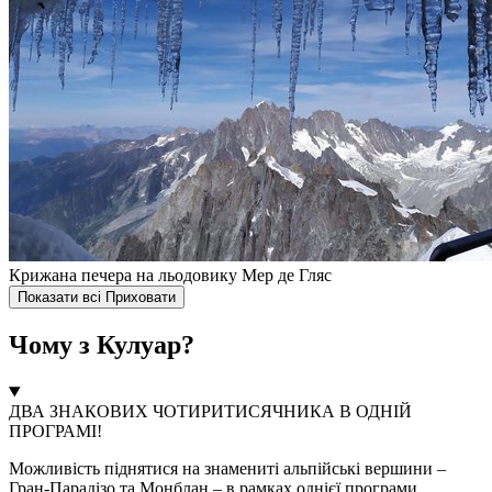
Крижана печера на льодовику Мер де Гляс
Показати всі
Приховати
Чому з Кулуар?
ДВА ЗНАКОВИХ ЧОТИРИТИСЯЧНИКА В ОДНІЙ
ПРОГРАМІ!
Можливість піднятися на знамениті альпійські вершини –
Гран-Парадізо та Монблан – в рамках однієї програми.