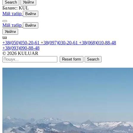
Search
Увійти
Баланс:
KUL
Мій табір
Вийти
Мій табір
Вийти
Увійти
ua
+38(050)050-20-61
+38(097)030-20-61
+38(068)010-88-48
+38(093)090-88-48
© 2026 KULUAR
Reset form
Search