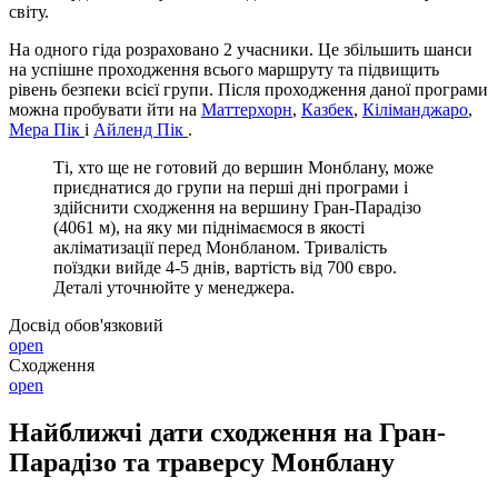
світу.
На одного гіда розраховано 2 учасники. Це збільшить шанси
на успішне проходження всього маршруту та підвищить
рівень безпеки всієї групи. Після проходження даної програми
можна пробувати йти на
Маттерхорн
,
Казбек
,
Кіліманджаро
,
Мера Пік
і
Айленд Пік
.
Ті, хто ще не готовий до вершин Монблану, може
приєднатися до групи на перші дні програми і
здійснити сходження на вершину Гран-Парадізо
(4061 м), на яку ми піднімаємося в якості
акліматизації перед Монбланом. Тривалість
поїздки вийде 4-5 днів, вартість від 700 євро.
Деталі уточнюйте у менеджера.
Досвід обов'язковий
open
Сходження
open
Найближчі дати сходження на Гран-
Парадізо та траверсу Монблану