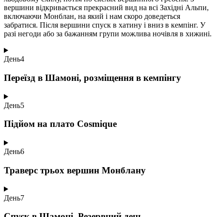
вершини відкривається прекрасний вид на всі Західні Альпи,
включаючи Монблан, на який і нам скоро доведеться
забратися. Після вершини спуск в хатину і вниз в кемпінг. У
разі негоди або за бажанням групи можлива ночівля в хижині.
День
4
Переїзд в Шамоні, розміщення в кемпінгу
День
5
Підйом на плато Cosmique
День
6
Траверс трьох вершин Монблану
День
7
Спуск в Шамоні. Резервний день