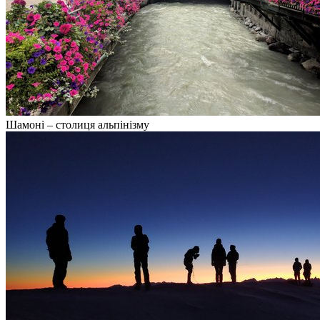
Шамоні – столиця альпінізму