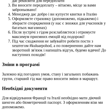
дає реквізити для передоплати
Ви вносите передоплату – вітаємо, місце за вами
заброньовано!
Менеджер дає добро і ви купуєте квитки в
Італію
Оформляєте страховку (допоможемо, підкажемо) і
збираєте спорядження (у нас є знижки для учасників у
багатьох магазинах)
Після зустрічі з гідом розслабляєтеся і отримуєте
максимум приємних емоцій від подорожі!
Під час сходження не забувайте робити пости з
хештегом #kuluarpohod, а по поверненню дайте нам
зворотний зв'язок і напишіть відгук, будемо вдячні! До
наступних походів!
Зміни в програмі
Залежно від погодних умов, стану і загальних побажань
групи, старший гід має право вносити зміни в маршрут.
Необхідні документи
Для відвідування Франції та Італії необхідно мати діючий
шенген або біометричний паспорт. З оформленням візи ми
допоможемо.