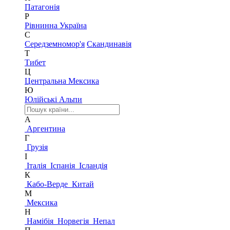
Патагонія
Р
Рівнинна Україна
С
Середземномор'я
Скандинавія
Т
Тибет
Ц
Центральна Мексика
Ю
Юлійські Альпи
А
Аргентина
Г
Грузія
І
Італія
Іспанія
Ісландія
К
Кабо-Верде
Китай
М
Мексика
Н
Намібія
Норвегія
Непал