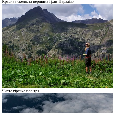
Красива скеляста вершина Гран-Парадізо
Чисте гірське повітря