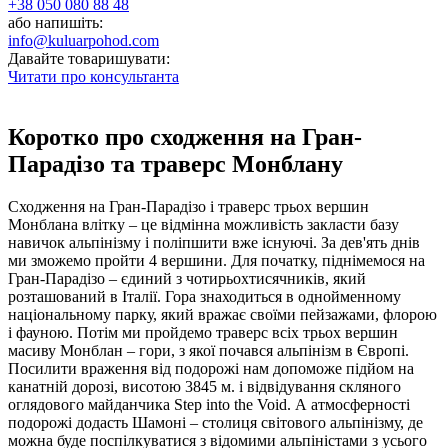
+38 050 080 88 48
або напишіть:
info@kuluarpohod.com
Давайте товаришувати:
Читати про консультанта
Коротко про сходження на Гран-
Парадізо та траверс Монблану
Сходження на Гран-Парадізо і траверс трьох вершин
Монблана влітку – це відмінна можливість закласти базу
навичок альпінізму і поліпшити вже існуючі. За дев'ять днів
ми зможемо пройти 4 вершини. Для початку, піднімемося на
Гран-Парадізо – єдиний з чотирьохтисячників, який
розташований в Італії. Гора знаходиться в однойменному
національному парку, який вражає своїми пейзажами, флорою
і фауною. Потім ми пройдемо траверс всіх трьох вершин
масиву Монблан – гори, з якої почався альпінізм в Європі.
Посилити враження від подорожі нам допоможе підйом на
канатній дорозі, висотою 3845 м. і відвідування скляного
оглядового майданчика Step into the Void. А атмосферності
подорожі додасть Шамоні – столиця світового альпінізму, де
можна буде поспілкуватися з відомими альпіністами з усього