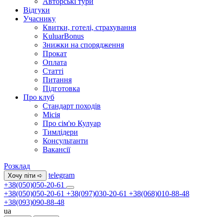
Авторські тури
Відгуки
Учаснику
Квитки, готелі, страхування
KuluarBonus
Знижки на спорядження
Прокат
Оплата
Статті
Питання
Підготовка
Про клуб
Стандарт походів
Місія
Про сім'ю Кулуар
Тимлідери
Консультанти
Вакансії
Розклад
telegram
Хочу піти ➪
+38(050)050-20-61
+38(050)050-20-61
+38(097)030-20-61
+38(068)010-88-48
+38(093)090-88-48
ua