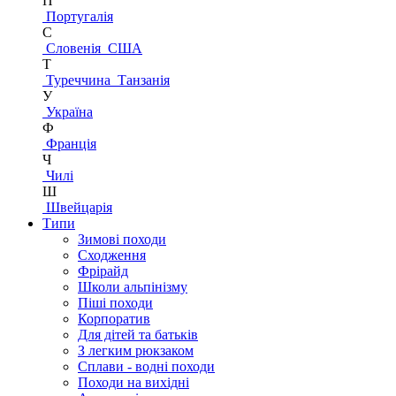
П
Португалія
С
Словенія
США
Т
Туреччина
Танзанія
У
Україна
Ф
Франція
Ч
Чилі
Ш
Швейцарія
Типи
Зимові походи
Сходження
Фрірайд
Школи альпінізму
Піші походи
Корпоратив
Для дітей та батьків
З легким рюкзаком
Сплави - водні походи
Походи на вихідні