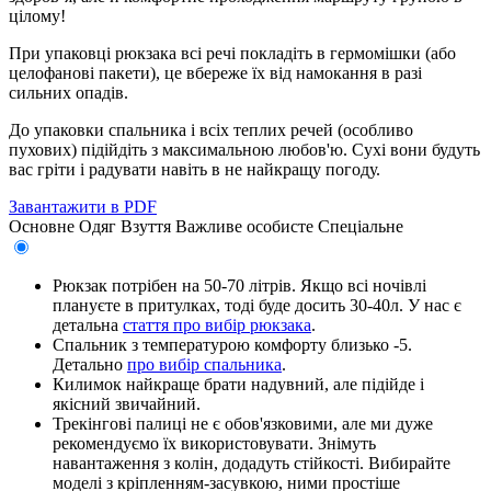
цілому!
При упаковці рюкзака всі речі покладіть в гермомішки (або
целофанові пакети), це вбереже їх від намокання в разі
сильних опадів.
До упаковки спальника і всіх теплих речей (особливо
пухових) підійдіть з максимальною любов'ю. Сухі вони будуть
вас гріти і радувати навіть в не найкращу погоду.
Завантажити в PDF
Основне
Одяг
Взуття
Важливе особисте
Спеціальне
Рюкзак потрібен на 50-70 літрів. Якщо всі ночівлі
плануєте в притулках, тоді буде досить 30-40л. У нас є
детальна
стаття про вибір рюкзака
.
Спальник з температурою комфорту близько -5.
Детально
про вибір спальника
.
Килимок найкраще брати надувний, але підійде і
якісний звичайний.
Трекінгові палиці не є обов'язковими, але ми дуже
рекомендуємо їх використовувати. Знімуть
навантаження з колін, додадуть стійкості. Вибирайте
моделі з кріпленням-засувкою, ними простіше