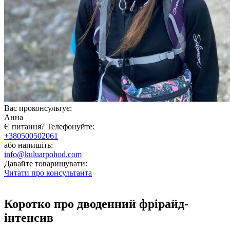
Вас проконсультує:
Анна
Є питання? Телефонуйте:
+380500502061
або напишіть:
info@kuluarpohod.com
Давайте товаришувати:
Читати про консультанта
Коротко про дводенний фрірайд-
інтенсив