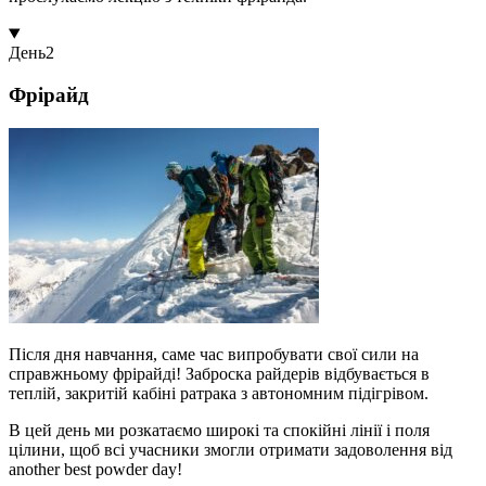
День
2
Фрірайд
Після дня навчання, саме час випробувати свої сили на
справжньому фрірайді! Заброска райдерів відбувається в
теплій, закритій кабіні ратрака з автономним підігрівом.
В цей день ми розкатаємо широкі та спокійні лінії і поля
цілини, щоб всі учасники змогли отримати задоволення від
another best powder day!