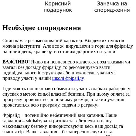
Необхідне спорядження
Список має рекомендований характер. Від деяких пунктів
можна відступити. Але все ж, вирушаючи в гори для фрірайду
на цілий день, краще бути готовим до різних ситуацій.
ВАЖЛИВО!
Якщо ви невпевнено катаєтеся поза трасами чи
взагалі без досвіду фрірайду, то рекомендуємо взяти
індивідуального інструктора або проконсультуватися з
приводу участі у нашій
школі фрірайду
.
Гіди мають повне право обмежити участь слабких райдерів у
спусках з метою їхньої власної безпеки. При цьому оплата за
програму проводиться в повному розмірі, а такий учасник
прокатається всю програму, сидячи в ратраку.
Фрірайд – потенційно небезпечний вид катання. Наше
завдання – мінімізувати ризики та забезпечити вашу
максимальну безпеку, використовуючи весь наш досвід та
знання гір. Ваше завдання – беззаперечно слухати та