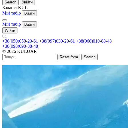
Search
Увійти
Баланс:
KUL
Мій табір
Вийти
Мій табір
Вийти
Увійти
ua
+38(050)050-20-61
+38(097)030-20-61
+38(068)010-88-48
+38(093)090-88-48
© 2026 KULUAR
Reset form
Search