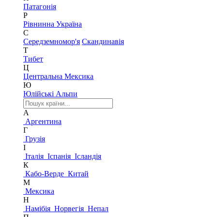
Патагонія
Р
Рівнинна Україна
С
Середземномор'я
Скандинавія
Т
Тибет
Ц
Центральна Мексика
Ю
Юлійські Альпи
А
Аргентина
Г
Грузія
І
Італія
Іспанія
Ісландія
К
Кабо-Верде
Китай
М
Мексика
Н
Намібія
Норвегія
Непал