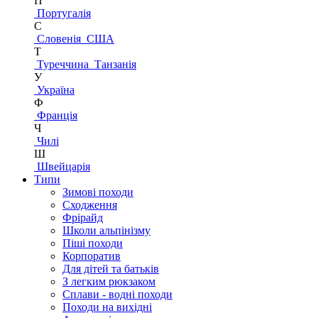
П
Португалія
С
Словенія
США
Т
Туреччина
Танзанія
У
Україна
Ф
Франція
Ч
Чилі
Ш
Швейцарія
Типи
Зимові походи
Сходження
Фрірайд
Школи альпінізму
Піші походи
Корпоратив
Для дітей та батьків
З легким рюкзаком
Сплави - водні походи
Походи на вихідні