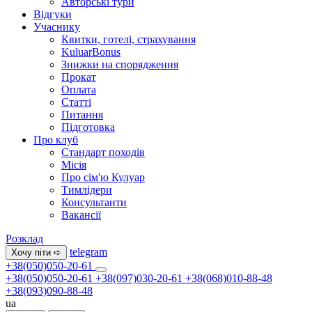
Авторські тури
Відгуки
Учаснику
Квитки, готелі, страхування
KuluarBonus
Знижки на спорядження
Прокат
Оплата
Статті
Питання
Підготовка
Про клуб
Стандарт походів
Місія
Про сім'ю Кулуар
Тимлідери
Консультанти
Вакансії
Розклад
telegram
Хочу піти ➪
+38(050)050-20-61
+38(050)050-20-61
+38(097)030-20-61
+38(068)010-88-48
+38(093)090-88-48
ua