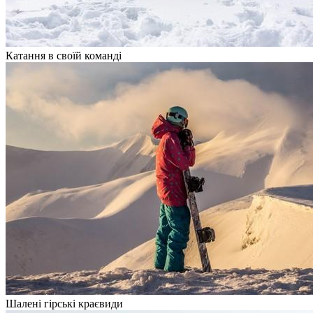
Катання в своїй команді
Шалені гірські краєвиди