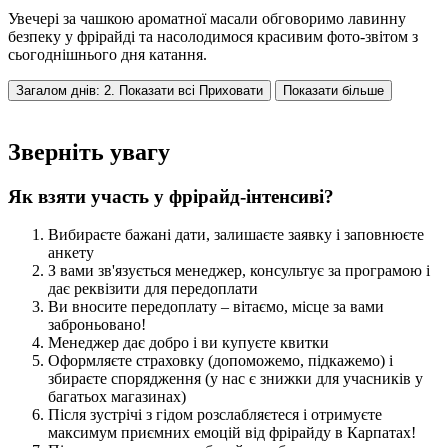
Увечері за чашкою ароматної масали обговоримо лавинну
безпеку у фрірайді та насолодимося красивим фото-звітом з
сьогоднішнього дня катання.
Загалом днів: 2. Показати всі
Приховати
Показати більше
Зверніть увагу
Як взяти участь у фрірайд-інтенсиві?
Вибираєте бажані дати, залишаєте заявку і заповнюєте
анкету
З вами зв'язується менеджер, консультує за програмою і
дає реквізити для передоплати
Ви вносите передоплату – вітаємо, місце за вами
заброньовано!
Менеджер дає добро і ви купуєте квитки
Оформляєте страховку (допоможемо, підкажемо) і
збираєте спорядження (у нас є знижки для учасників у
багатьох магазинах)
Після зустрічі з гідом розслабляєтеся і отримуєте
максимум приємних емоцій від фрірайду в Карпатах!