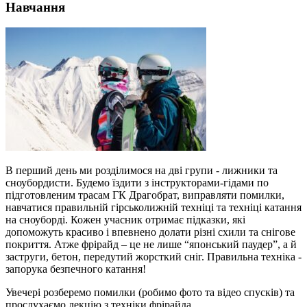
Навчання
В перший день ми розділимося на дві групи - лижники та
сноубордисти. Будемо їздити з інструкторами-гідами по
підготовленим трасам ГК Драгобрат, виправляти помилки,
навчатися правильній гірськолижній техніці та техніці катання
на сноуборді. Кожен учасник отримає підказки, які
допоможуть красиво і впевнено долати різні схили та снігове
покриття. Атже фрірайд – це не лише “японський паудер”, а й
заструги, бетон, передутий жорсткий сніг. Правильна техніка -
запорука безпечного катання!
Увечері розберемо помилки (робимо фото та відео спусків) та
прослухаємо лекцію з техніки фрірайда.