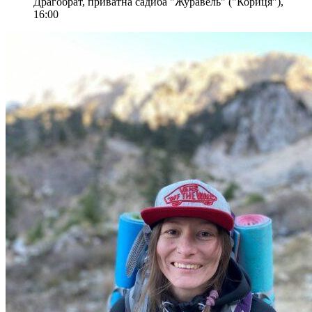
Драгобрат, приватна садиба "Журавель" ("Кориця"),
16:00