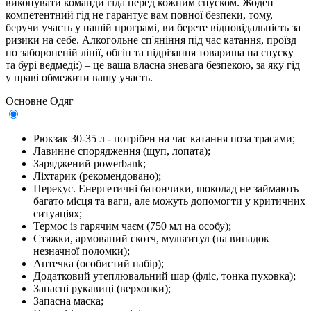
виконувати команди гіда перед кожним спуском. Жоден
компетентний гід не гарантує вам повної безпеки, тому,
беручи участь у нашій програмі, ви берете відповідальність за
ризики на себе. Алкогольне сп'яніння під час катання, проїзд
по забороненій лінії, обгін та підрізання товариша на спуску
та бурі ведмеді:) – це ваша власна зневага безпекою, за яку гід
у праві обмежити вашу участь.
Основне
Одяг
Рюкзак 30-35 л - потрібен на час катання поза трасами;
Лавинне спорядження (щуп, лопата);
Заряджений powerbank;
Ліхтарик (рекомендовано);
Перекус. Енергетичні батончики, шоколад не займають
багато місця та ваги, але можуть допомогти у критичних
ситуаціях;
Термос із гарячим чаєм (750 мл на особу);
Стяжки, армований скотч, мультитул (на випадок
незначної поломки);
Аптечка (особистий набір);
Додатковий утеплювальний шар (фліс, тонка пуховка);
Запасні рукавиці (верхонки);
Запасна маска;