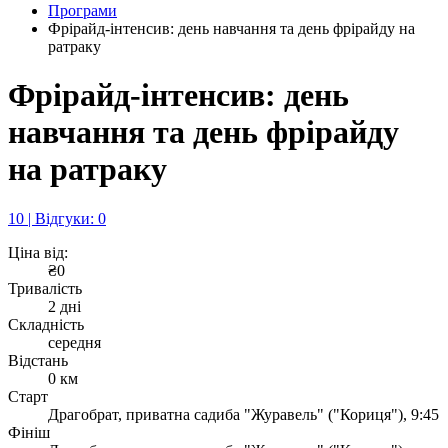
Програми
Фрірайд-інтенсив: день навчання та день фрірайду на
ратраку
Фрірайд-інтенсив: день
навчання та день фрірайду
на ратраку
10 | Відгуки: 0
Ціна від:
₴0
Тривалість
2 дні
Складність
середня
Відстань
0 км
Старт
Драгобрат, приватна садиба "Журавель" ("Кориця"), 9:45
Фініш