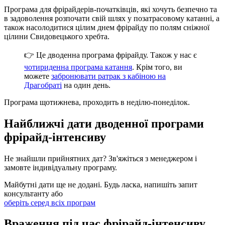
Програма для фрірайдерів-початківців, які хочуть безпечно та
в задоволення розпочати свій шлях у позатрасовому катанні, а
також насолодитися цілим днем фрірайду по полям сніжної
цілини Свидовецького хребта.
👉 Це дводенна програма фрірайду. Також у нас є
чотириденна програма катання
. Крім того, ви
можете
забронювати ратрак з кабіною на
Драгобраті
на один день.
Програма щотижнева, проходить в неділю-понеділок.
Найближчі дати дводенної програми
фрірайд-інтенсиву
Не знайшли прийнятних дат? Зв'яжіться з менеджером і
замовте індивідуальну програму.
Майбутні дати ще не додані. Будь ласка, напишіть запит
консультанту або
оберіть серед всіх програм
Враження під час фрірайд-інтенсиву