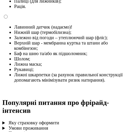
Палиці (для лижників);
Рація.
Лавинний датчик (надаємо)!
Нижній шар (термобілизна);
Залежно від погоди – утеплюючий шар (фліс);
Верхній шар - мембранна куртка та штани або
комбінезон;
Баф на шию та/або як підшоломник;
Шолом;
Лижна маска;
Рукавиці;
Лижні шкарпетки (за рахунок правильної конструкції
допомагають мінімізувати ризик натирання).
Популярні питання про фрірайд-
інтенсив
Яку страховку оформити
Умови проживання