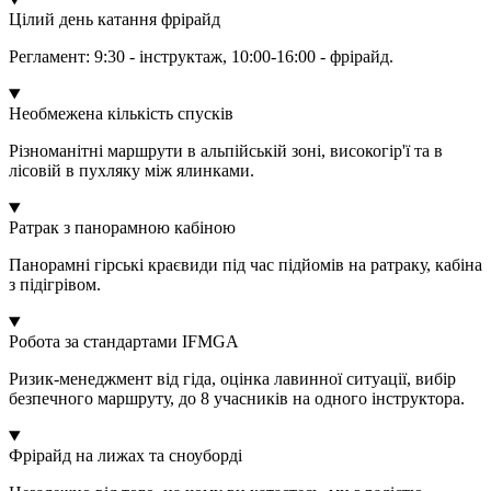
Цілий день катання фрірайд
Регламент: 9:30 - інструктаж, 10:00-16:00 - фрірайд.
Необмежена кількість спусків
Різноманітні маршрути в альпійській зоні, високогір'ї та в
лісовій в пухляку між ялинками.
Ратрак з панорамною кабіною
Панорамні гірські краєвиди під час підйомів на ратраку, кабіна
з підігрівом.
Робота за стандартами IFMGA
Ризик-менеджмент від гіда, оцінка лавинної ситуації, вибір
безпечного маршруту, до 8 учасників на одного інструктора.
Фрірайд на лижах та сноуборді