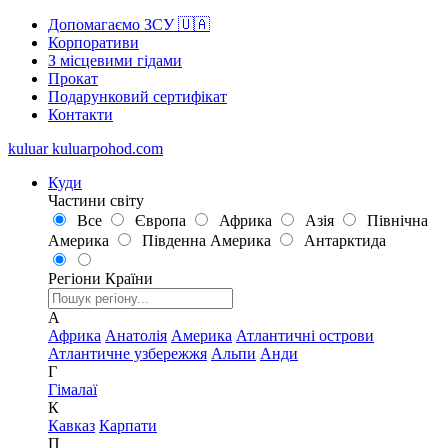
Допомагаємо ЗСУ 🇺🇦
Корпоративи
З місцевими гідами
Прокат
Подарунковий сертифікат
Контакти
kuluar
k
u
l
u
a
r
p
o
h
o
d
.
c
o
m
Куди
Частини світу
Все
Європа
Африка
Азія
Північна
Америка
Південна Америка
Антарктида
Регіони
Країни
А
Африка
Анатолія
Америка
Атлантичні острови
Атлантичне узбережжя
Альпи
Анди
Г
Гімалаї
К
Кавказ
Карпати
П