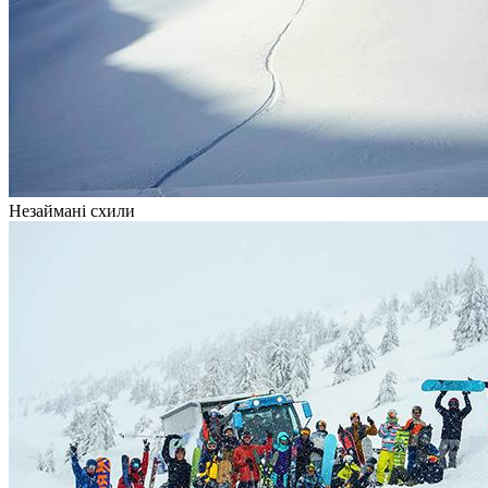
Незаймані схили