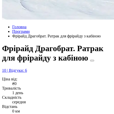
Головна
Програми
Фрірайд Драгобрат. Ратрак для фрірайду з кабіною
Фрірайд Драгобрат. Ратрак
для фрірайду з кабіною
10 | Відгуки: 6
Ціна від:
₴0
Тривалість
1 день
Складність
середня
Відстань
0 км