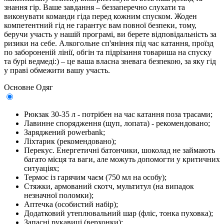
знання гір. Ваше завдання – беззаперечно слухати та
виконувати команди гіда перед кожним спуском. Жоден
компетентний гід не гарантує вам повної безпеки, тому,
беручи участь у нашій програмі, ви берете відповідальність за
ризики на себе. Алкогольне сп'яніння під час катання, проїзд
по забороненій лінії, обгін та підрізання товариша на спуску
та бурі ведмеді:) – це ваша власна зневага безпекою, за яку гід
у праві обмежити вашу участь.
Основне
Одяг
Рюкзак 30-35 л - потрібен на час катання поза трасами;
Лавинне спорядження (щуп, лопата) - рекомендовано;
Заряджений powerbank;
Ліхтарик (рекомендовано);
Перекус. Енергетичні батончики, шоколад не займають
багато місця та ваги, але можуть допомогти у критичних
ситуаціях;
Термос із гарячим чаєм (750 мл на особу);
Стяжки, армований скотч, мультитул (на випадок
незначної поломки);
Аптечка (особистий набір);
Додатковий утеплювальний шар (фліс, тонка пуховка);
Запасні рукавиці (верхонки);