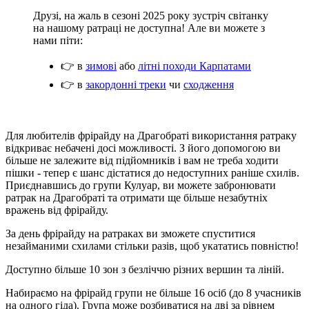
Друзі, на жаль в сезоні 2025 року зустріч світанку
на нашому ратраці не доступна! Але ви можете з
нами піти:
👉 в
зимові
або
літні походи Карпатами
👉 в
закордонні треки
чи
сходження
Для любителів фрірайду на Драгобраті використання ратраку
відкриває небачені досі можливості. З його допомогою ви
більше не залежите від підйомників і вам не треба ходити
пішки - тепер є шанс дістатися до недоступних раніше схилів.
Приєднавшись до групи Кулуар, ви можете забронювати
ратрак на Драгобраті та отримати ще більше незабутніх
вражень від фрірайду.
За день фрірайду на ратраках ви зможете спуститися
незайманими схилами стільки разів, щоб укататись повністю!
Доступно більше 10 зон з безліччю різних вершин та ліній.
Набираємо на фрірайд групи не більше 16 осіб (до 8 учасників
на одного гіда). Група може розбиватися на дві за рівнем