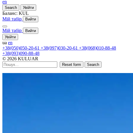
en
Search
Увійти
Баланс:
KUL
Мій табір
Вийти
Мій табір
Вийти
Увійти
ua
en
+38(050)050-20-61
+38(097)030-20-61
+38(068)010-88-48
+38(093)090-88-48
© 2026 KULUAR
Reset form
Search