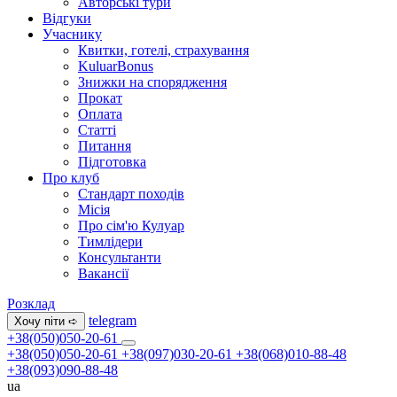
Авторські тури
Відгуки
Учаснику
Квитки, готелі, страхування
KuluarBonus
Знижки на спорядження
Прокат
Оплата
Статті
Питання
Підготовка
Про клуб
Стандарт походів
Місія
Про сім'ю Кулуар
Тимлідери
Консультанти
Вакансії
Розклад
telegram
Хочу піти ➪
+38(050)050-20-61
+38(050)050-20-61
+38(097)030-20-61
+38(068)010-88-48
+38(093)090-88-48
ua