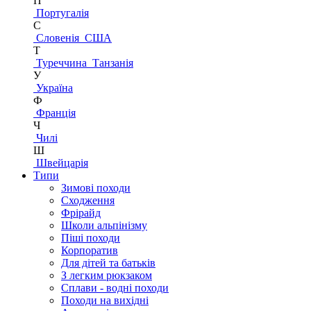
П
Португалія
С
Словенія
США
Т
Туреччина
Танзанія
У
Україна
Ф
Франція
Ч
Чилі
Ш
Швейцарія
Типи
Зимові походи
Сходження
Фрірайд
Школи альпінізму
Піші походи
Корпоратив
Для дітей та батьків
З легким рюкзаком
Сплави - водні походи
Походи на вихідні