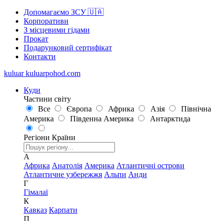
Допомагаємо ЗСУ 🇺🇦
Корпоративи
З місцевими гідами
Прокат
Подарунковий сертифікат
Контакти
kuluar
k
u
l
u
a
r
p
o
h
o
d
.
c
o
m
Куди
Частини світу
Все
Європа
Африка
Азія
Північна
Америка
Південна Америка
Антарктида
Регіони
Країни
А
Африка
Анатолія
Америка
Атлантичні острови
Атлантичне узбережжя
Альпи
Анди
Г
Гімалаї
К
Кавказ
Карпати
П