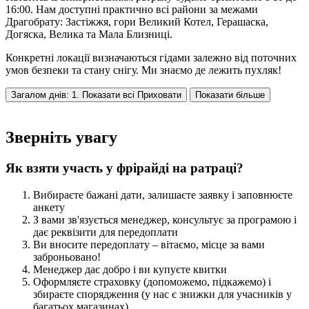
16:00. Нам доступні практично всі райони за межами
Драгобрату: Застіжжя, гори Великий Котел, Герашаска,
Догяска, Велика та Мала Близниці.
Конкретні локації визначаються гідами залежно від поточних
умов безпеки та стану снігу. Ми знаємо де лежить пухляк!
Загалом днів: 1. Показати всі
Приховати
Показати більше
Зверніть увагу
Як взяти участь у фрірайді на ратраці?
Вибираєте бажані дати, залишаєте заявку і заповнюєте
анкету
З вами зв'язується менеджер, консультує за програмою і
дає реквізити для передоплати
Ви вносите передоплату – вітаємо, місце за вами
заброньовано!
Менеджер дає добро і ви купуєте квитки
Оформляєте страховку (допоможемо, підкажемо) і
збираєте спорядження (у нас є знижки для учасників у
багатьох магазинах)