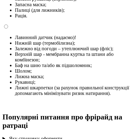
Запасна маска;
Палиці (для лижників);
Рація.
Лавинний датчик (надаємо)!
Нижній шар (термобілизна);
Залежно від погоди – утеплюючий шар (фліс);
Верхній шар - мембранна куртка та штани або
комбінезон;
Баф на шию та/або як підшоломник;
Шолом;
Лижна маска;
Рукавиці;
Лижні шкарпетки (за рахунок правильної конструкції
допомагають мінімізувати ризик натирання).
Популярні питання про фрірайд на
ратраці
Яку страховку оформити