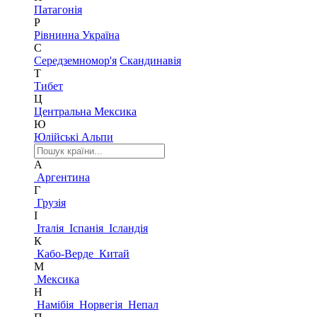
Патагонія
Р
Рівнинна Україна
С
Середземномор'я
Скандинавія
Т
Тибет
Ц
Центральна Мексика
Ю
Юлійські Альпи
А
Аргентина
Г
Грузія
І
Італія
Іспанія
Ісландія
К
Кабо-Верде
Китай
М
Мексика
Н
Намібія
Норвегія
Непал