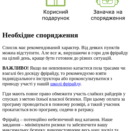
Необхідне спорядження
Список має рекомендований характер. Від деяких пунктів
можна відступити. Але все ж, вирушаючи в гори для фрірайду
на цілий день, краще бути готовим до різних ситуацій.
ВАЖЛИВО!
Якщо ви невпевнено катаєтеся поза трасами чи
взагалі без досвіду фрірайду, то рекомендуємо взяти
індивідуального інструктора або проконсультуватися з
приводу участі у нашій
школі фрірайду
.
Гіди мають повне право обмежити участь слабких райдерів у
спусках з метою їхньої власної безпеки. При цьому оплата за
програму проводиться в повному розмірі, а такий учасник
прокатається всю програму, сидячи в ратраку.
Фрірайд – потенційно небезпечний вид катання. Наше
завдання – мінімізувати ризики та забезпечити вашу
максимальну безпеку, використовуючи весь наш досвід та