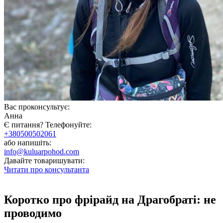
Вас проконсультує:
Анна
Є питання? Телефонуйте:
+380500502061
або напишіть:
info@kuluarpohod.com
Давайте товаришувати:
Читати про консультанта
Коротко про фрірайд на Драгобраті: не
проводимо