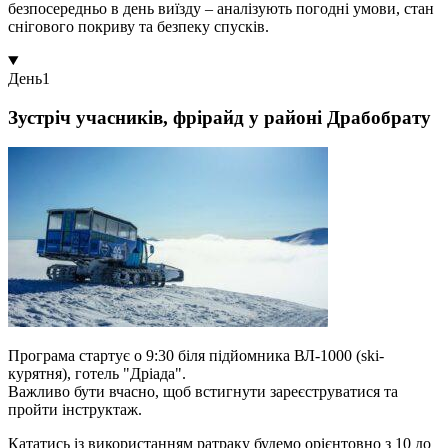
безпосередньо в день виїзду – аналізують погодні умови, стан
снігового покриву та безпеку спусків.
День
1
Зустріч учасників, фрірайд у районі Драбобрату
Програма стартує о 9:30 біля підйомника ВЛ-1000 (ski-
курятня), готель "Дріада".
Важливо бути вчасно, щоб встигнути зареєструватися та
пройти інструктаж.
Кататись із використанням ратраку будемо орієнтовно з 10 до