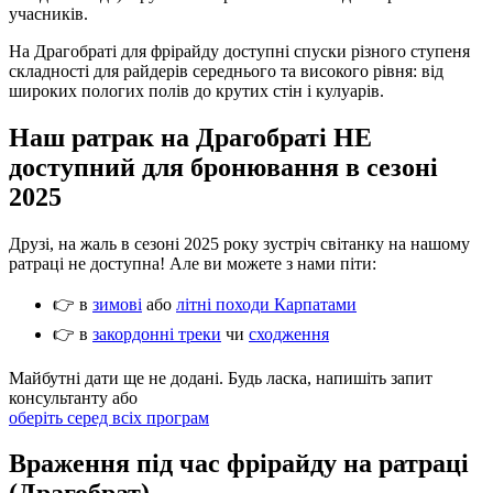
учасників.
На Драгобраті для фрірайду доступні спуски різного ступеня
складності для райдерів середнього та високого рівня: від
широких пологих полів до крутих стін і кулуарів.
Наш ратрак на Драгобраті НЕ
доступний для бронювання в сезоні
2025
Друзі, на жаль в сезоні 2025 року зустріч світанку на нашому
ратраці не доступна! Але ви можете з нами піти:
👉 в
зимові
або
літні походи Карпатами
👉 в
закордонні треки
чи
сходження
Майбутні дати ще не додані. Будь ласка, напишіть запит
консультанту або
оберіть серед всіх програм
Враження під час фрірайду на ратраці