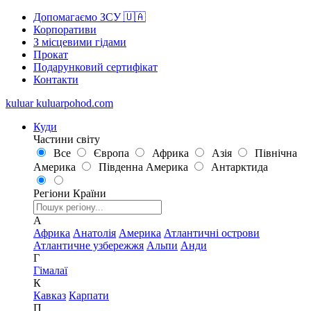
Допомагаємо ЗСУ 🇺🇦
Корпоративи
З місцевими гідами
Прокат
Подарунковий сертифікат
Контакти
kuluar
k
u
l
u
a
r
p
o
h
o
d
.
c
o
m
Куди
Частини світу
Все
Європа
Африка
Азія
Північна
Америка
Південна Америка
Антарктида
Регіони
Країни
А
Африка
Анатолія
Америка
Атлантичні острови
Атлантичне узбережжя
Альпи
Анди
Г
Гімалаї
К
Кавказ
Карпати
П