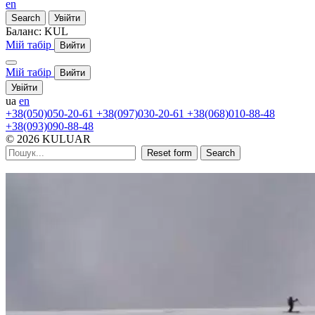
en
Search
Увійти
Баланс:
KUL
Мій табір
Вийти
Мій табір
Вийти
Увійти
ua
en
+38(050)050-20-61
+38(097)030-20-61
+38(068)010-88-48
+38(093)090-88-48
© 2026 KULUAR
Reset form
Search