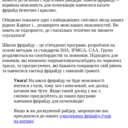
відмінна можливість для початківців навчитися катати
фрірайд безпечно і красиво.
Обіцяємо показати одні з найцікавіших снігових місць наших
рідних Карпат і... розширити межі ваших можливостей. Ви
навіть не підозрюєте, де і наскільки технічно ви зможете
спускатися!
Школи фрірайду – це п'ятиденні програми, розроблені на
основі методик та стандартів ISIA, IFMGA, CAA. Групи
розділяються на сноубордистів та лижників. Підходить для
новачків, які впевнено перекантовуються/їздять по червоних
трасах, та прогресуючих, які бажають покращити свій рівень
та навчитися тактиці фрірайду і лавинній грамоті.
Увага!
На школі фрірайду не буде можливості
вчитися з нуля, тому хоч і невеликий, але досвід
катання має бути. Якщо такий досвід у вас є,
сміливо приєднуйтесь до нашої програми
навчання фрірайду для початківців!
Якщо ж ви досвідчений райдер, запрошуємо вас
приєднатися до наших
одноденних фрірайд-турів
на ратраці