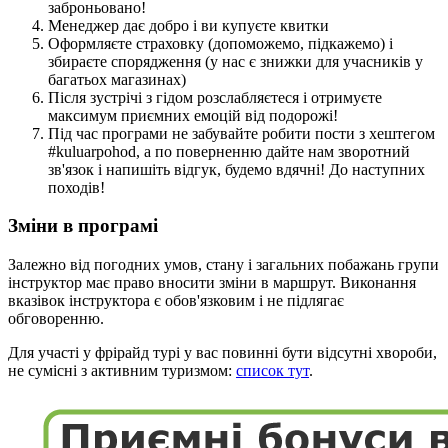
заброньовано!
Менеджер дає добро і ви купуєте квитки
Оформляєте страховку (допоможемо, підкажемо) і
збираєте спорядження (у нас є знижки для учасників у
багатьох магазинах)
Після зустрічі з гідом розслабляєтеся і отримуєте
максимум приємних емоцій від подорожі!
Під час програми не забувайте робити пости з хештегом
#kuluarpohod, а по поверненню дайте нам зворотний
зв'язок і напишіть відгук, будемо вдячні! До наступних
походів!
Зміни в програмі
Залежно від погодних умов, стану і загальних побажань групи
інструктор має право вносити зміни в маршрут. Виконання
вказівок інструктора є обов'язковим і не підлягає
обговоренню.
Для участі у фрірайд турі у вас повинні бути відсутні хвороби,
не сумісні з активним туризмом:
список тут
.