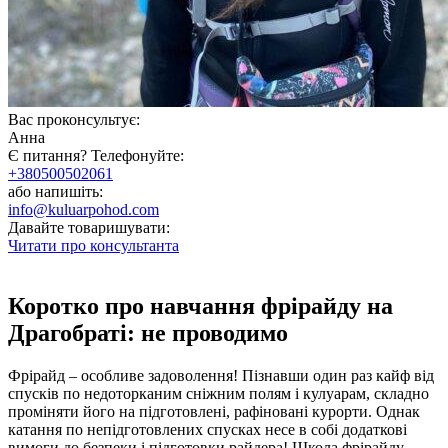
Вас проконсультує:
Анна
Є питання? Телефонуйте:
+380500502061
або напишіть:
info@kuluarpohod.com
Давайте товаришувати:
Читати про консультанта
Коротко про навчання фрірайду на
Драгобраті: не проводимо
Фрірайд – особливе задоволення! Пізнавши один раз кайф від
спусків по недоторканим сніжним полям і кулуарам, складно
проміняти його на підготовлені, рафіновані курорти. Однак
катання по непідготовлених спусках несе в собі додаткові
вимоги до безпеки і підготовки райдера! Школа фрірайду –