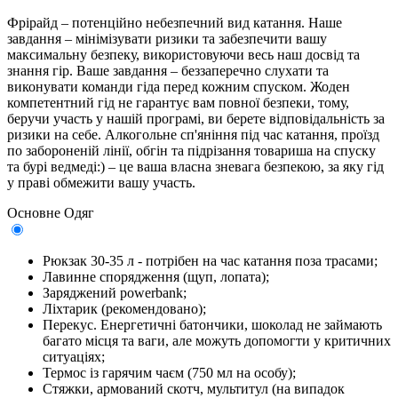
Фрірайд – потенційно небезпечний вид катання. Наше
завдання – мінімізувати ризики та забезпечити вашу
максимальну безпеку, використовуючи весь наш досвід та
знання гір. Ваше завдання – беззаперечно слухати та
виконувати команди гіда перед кожним спуском. Жоден
компетентний гід не гарантує вам повної безпеки, тому,
беручи участь у нашій програмі, ви берете відповідальність за
ризики на себе. Алкогольне сп'яніння під час катання, проїзд
по забороненій лінії, обгін та підрізання товариша на спуску
та бурі ведмеді:) – це ваша власна зневага безпекою, за яку гід
у праві обмежити вашу участь.
Основне
Одяг
Рюкзак 30-35 л - потрібен на час катання поза трасами;
Лавинне спорядження (щуп, лопата);
Заряджений powerbank;
Ліхтарик (рекомендовано);
Перекус. Енергетичні батончики, шоколад не займають
багато місця та ваги, але можуть допомогти у критичних
ситуаціях;
Термос із гарячим чаєм (750 мл на особу);
Стяжки, армований скотч, мультитул (на випадок