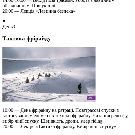
14:00-16:00 — Вихід поза трасами. Робота з лавинним
обладнанням. Пошук цілі.
20:00 — Лекція «Лавинна безпека».
День
3
Тактика фрірайду
10:00 — День фрірайду на ратраці. Позатрасові спуски з
застосуванням елементів техніки фрірайду. Читання рельєфу,
вибір лінії спуску. Швидкість, дропи, steep riding.
20:00 — Лекція «Тактика фрірайду. Вибір лінії спуску».