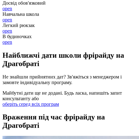
Досвід обов'язковий
open
Навчальна школа
open
Легкий рюкзак
open
В будиночках
open
Найближчі дати школи фрірайду на
Драгобраті
Не знайшли прийнятних дат? Зв'яжіться з менеджером і
замовте індивідуальну програму.
Майбутні дати ще не додані. Будь ласка, напишіть запит
консультанту або
оберіть серед всіх програм
Враження під час фрірайду на
Драгобраті