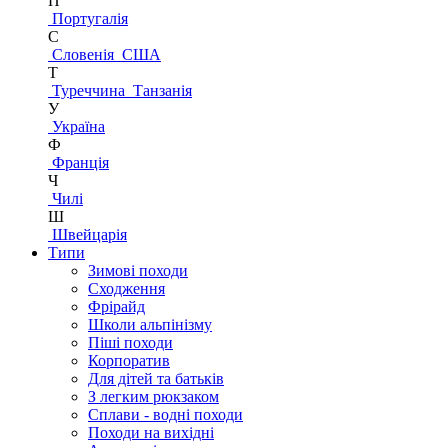
П
Португалія
С
Словенія
США
Т
Туреччина
Танзанія
У
Україна
Ф
Франція
Ч
Чилі
Ш
Швейцарія
Типи
Зимові походи
Сходження
Фрірайд
Школи альпінізму
Піші походи
Корпоратив
Для дітей та батьків
З легким рюкзаком
Сплави - водні походи
Походи на вихідні