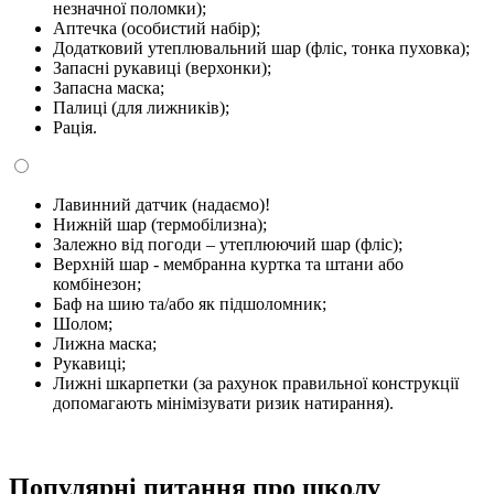
незначної поломки);
Аптечка (особистий набір);
Додатковий утеплювальний шар (фліс, тонка пуховка);
Запасні рукавиці (верхонки);
Запасна маска;
Палиці (для лижників);
Рація.
Лавинний датчик (надаємо)!
Нижній шар (термобілизна);
Залежно від погоди – утеплюючий шар (фліс);
Верхній шар - мембранна куртка та штани або
комбінезон;
Баф на шию та/або як підшоломник;
Шолом;
Лижна маска;
Рукавиці;
Лижні шкарпетки (за рахунок правильної конструкції
допомагають мінімізувати ризик натирання).
Популярні питання про школу