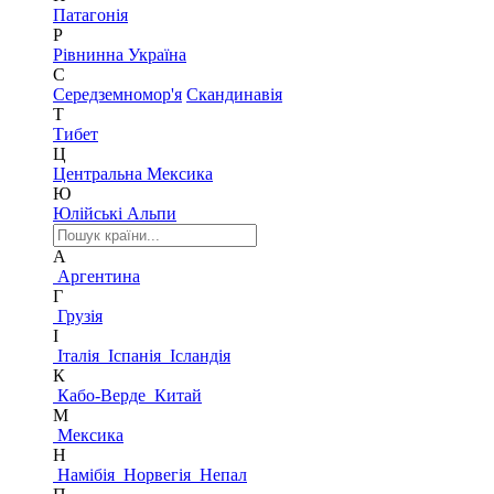
Патагонія
Р
Рівнинна Україна
С
Середземномор'я
Скандинавія
Т
Тибет
Ц
Центральна Мексика
Ю
Юлійські Альпи
А
Аргентина
Г
Грузія
І
Італія
Іспанія
Ісландія
К
Кабо-Верде
Китай
М
Мексика
Н
Намібія
Норвегія
Непал