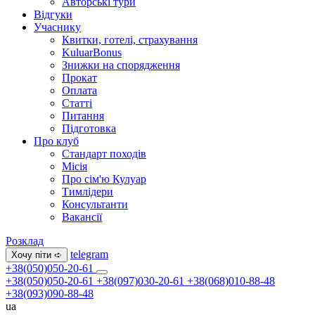
Авторські тури
Відгуки
Учаснику
Квитки, готелі, страхування
KuluarBonus
Знижки на спорядження
Прокат
Оплата
Статті
Питання
Підготовка
Про клуб
Стандарт походів
Місія
Про сім'ю Кулуар
Тимлідери
Консультанти
Вакансії
Розклад
telegram
Хочу піти ➪
+38(050)050-20-61
+38(050)050-20-61
+38(097)030-20-61
+38(068)010-88-48
+38(093)090-88-48
ua