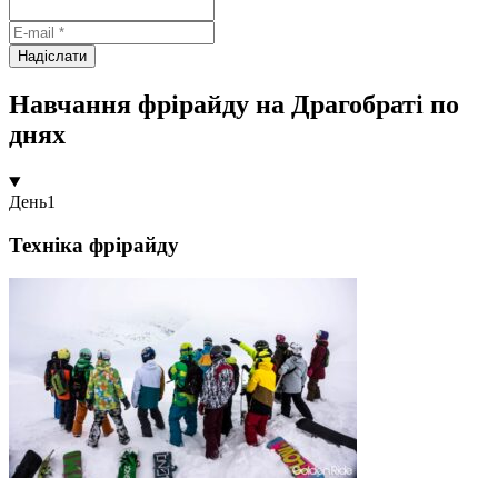
Надіслати
Навчання фрірайду на Драгобраті по
днях
День
1
Техніка фрірайду