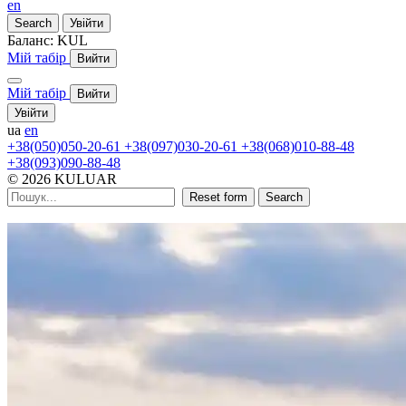
en
Search
Увійти
Баланс:
KUL
Мій табір
Вийти
Мій табір
Вийти
Увійти
ua
en
+38(050)050-20-61
+38(097)030-20-61
+38(068)010-88-48
+38(093)090-88-48
© 2026 KULUAR
Reset form
Search