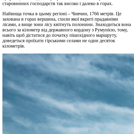
старовинних господарств так високо і далеко в горах.
Найвища точка в цьому регіоні – Чивчин, 1766 метрів. Це
захована в горах вершина, схили якої вкриті прадавніми
лісами, а вище зони лісу квітнуть полонини. Знаходиться вона
всього за кілометр від державного кордону з Румунією, тому,
навіть щоб дістатися до початку пішохідного маршруту,
доведеться проїхати гірськими селами не один десяток
кілометрів.