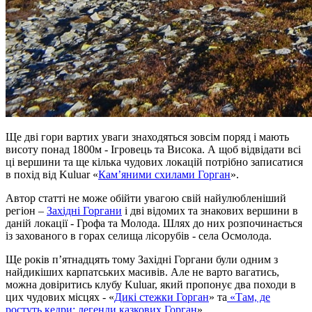
Ще дві гори вартих уваги знаходяться зовсім поряд і мають
висоту понад 1800м - Ігровець та Висока. А щоб відвідати всі
ці вершини та ще кілька чудових локацій потрібно записатися
в похід від Kuluar «
Кам’яними схилами Горган
».
Автор статті не може обійти увагою свій найулюбленіший
регіон –
Західні Горгани
і дві відомих та знакових вершини в
даній локації - Грофа та Молода. Шлях до них розпочинається
із захованого в горах селища лісорубів - села Осмолода.
Ще років п’ятнадцять тому Західні Горгани були одним з
найдикіших карпатських масивів. Але не варто вагатись,
можна довіритись клубу Kuluar, який пропонує два походи в
цих чудових місцях - «
Дикі стежки Горган
» та
«Там, де
ростуть кедри: легенди казкових Горган
».