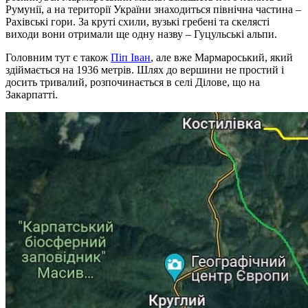
Румунії, а на території України знаходиться північна частина –
Рахівські гори. За круті схили, вузькі гребені та скелясті
виходи вони отримали ще одну назву – Гуцульські альпи.
Головним тут є також
Піп Іван
, але вже Мармароський, який
здіймається на 1936 метрів. Шлях до вершини не простий і
досить тривалий, розпочинається в селі Ділове, що на
Закарпатті.