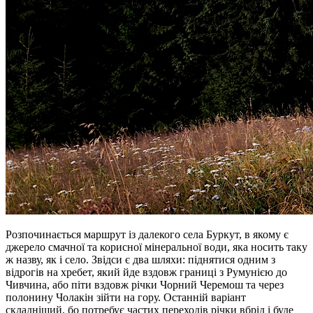
Розпочинається маршрут із далекого села Буркут, в якому є
джерело смачної та корисної мінеральної води, яка носить таку
ж назву, як і село. Звідси є два шляхи: піднятися одним з
відрогів на хребет, який йде вздовж границі з Румунією до
Чивчина, або піти вздовж річки Чорний Черемош та через
полонину Чолакін зійти на гору. Останній варіант
складніший, бо потребує частих переходів річки вбрід і буде