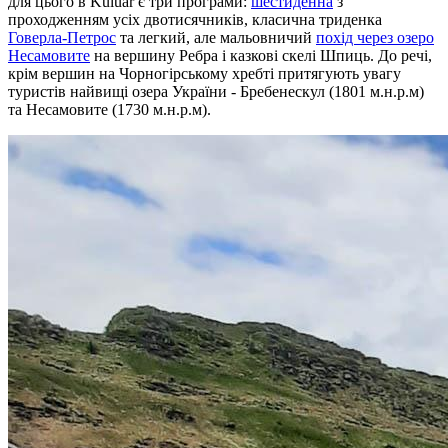
для цього в Kuluar є три програми:
шестиденна
з
проходженням усіх двотисячників, класична триденка
Говерла-Петрос
та легкий, але мальовничий
похід через озеро
Несамовите
на вершину Ребра і казкові скелі Шпиць. До речі,
крім вершин на Чорногірському хребті притягують увагу
туристів найвищі озера України - Бребенескул (1801 м.н.р.м)
та Несамовите (1730 м.н.р.м).