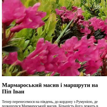
Мармароський масив і маршрути на
Піп Іван
Тепер перенесемося на південь, до кордону з Румунією, де
розкинувся Мармароський масив. Більшість його лежить в