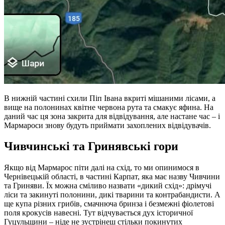
В нижній частині схили Піп Івана вкриті мішаними лісами, а
вище на полонинах квітне червона рута та смакує яфина. На
даний час ця зона закрита для відвідування, але настане час – і
Мармароси знову будуть приймати захоплених відвідувачів.
Чивчинські та Гринявські гори
Якщо від Мармарос піти далі на схід, то ми опинимося в
Чернівецькій області, в частині Карпат, яка має назву Чивчини
та Гриняви. Їх можна сміливо назвати «дикий схід»: дрімучі
ліси та закинуті полонини, дикі тварини та контрабандисти. А
ще купа різних грибів, смачнюча бринза і безмежні фіолетові
поля крокусів навесні. Тут відчувається дух історичної
Гуцульщини – ніде не зустрінеш стільки покинутих