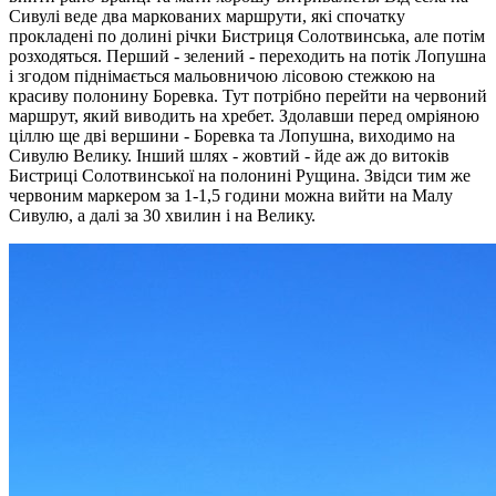
Сивулі веде два маркованих маршрути, які спочатку
прокладені по долині річки Бистриця Солотвинська, але потім
розходяться. Перший - зелений - переходить на потік Лопушна
і згодом піднімається мальовничою лісовою стежкою на
красиву полонину Боревка. Тут потрібно перейти на червоний
маршрут, який виводить на хребет. Здолавши перед омріяною
ціллю ще дві вершини - Боревка та Лопушна, виходимо на
Сивулю Велику. Інший шлях - жовтий - йде аж до витоків
Бистриці Солотвинської на полонині Рущина. Звідси тим же
червоним маркером за 1-1,5 години можна вийти на Малу
Сивулю, а далі за 30 хвилин і на Велику.