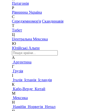
Патагонія
Р
Рівнинна Україна
С
Середземномор'я
Скандинавія
Т
Тибет
Ц
Центральна Мексика
Ю
Юлійські Альпи
А
Аргентина
Г
Грузія
І
Італія
Іспанія
Ісландія
К
Кабо-Верде
Китай
М
Мексика
Н
Намібія
Норвегія
Непал