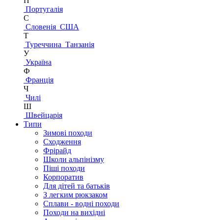
П
Португалія
С
Словенія
США
Т
Туреччина
Танзанія
У
Україна
Ф
Франція
Ч
Чилі
Ш
Швейцарія
Типи
Зимові походи
Сходження
Фрірайд
Школи альпінізму
Піші походи
Корпоратив
Для дітей та батьків
З легким рюкзаком
Сплави - водні походи
Походи на вихідні