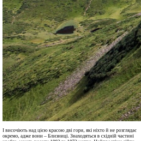
І височіють над цією красою дві гори, які ніхто й не розглядає
окремо, адже вони – Близниці. Знаходяться в східній частині