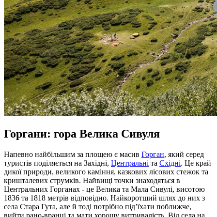
Горгани: гора Велика Сивуля
Напевно найбільшим за площею є масив
Горган
, який серед
туристів поділяється на Західні,
Центральні
та
Східні
. Це край
дикої природи, великого каміння, казкових лісових стежок та
кришталевих струмків. Найвищі точки знаходяться в
Центральних Горганах - це Велика та Мала Сивулі, висотою
1836 та 1818 метрів відповідно. Найкоротший шлях до них з
села Стара Гута, але й тоді потрібно під’їхати поближче,
вийти рано-вранці та мати хорошу витривалість. Від села на