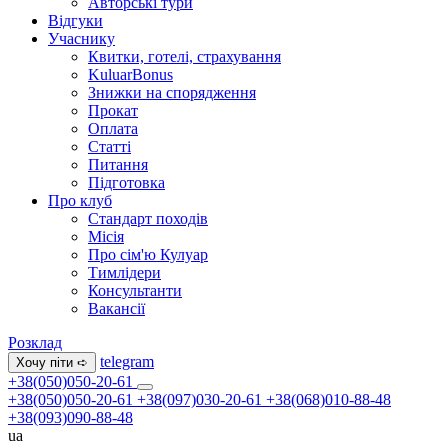
Авторські тури
Відгуки
Учаснику
Квитки, готелі, страхування
KuluarBonus
Знижки на спорядження
Прокат
Оплата
Статті
Питання
Підготовка
Про клуб
Стандарт походів
Місія
Про сім'ю Кулуар
Тимлідери
Консультанти
Вакансії
Розклад
telegram
Хочу піти ➪
+38(050)050-20-61
+38(050)050-20-61
+38(097)030-20-61
+38(068)010-88-48
+38(093)090-88-48
ua