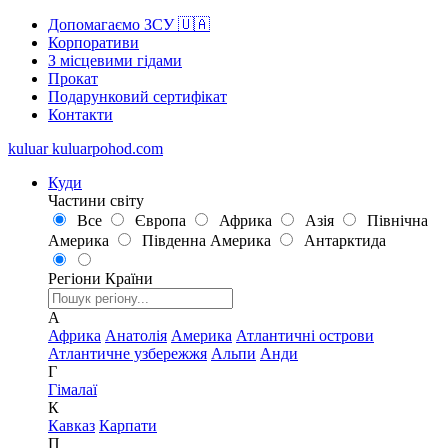
Допомагаємо ЗСУ 🇺🇦
Корпоративи
З місцевими гідами
Прокат
Подарунковий сертифікат
Контакти
kuluar
k
u
l
u
a
r
p
o
h
o
d
.
c
o
m
Куди
Частини світу
Все
Європа
Африка
Азія
Північна
Америка
Південна Америка
Антарктида
Регіони
Країни
А
Африка
Анатолія
Америка
Атлантичні острови
Атлантичне узбережжя
Альпи
Анди
Г
Гімалаї
К
Кавказ
Карпати
П