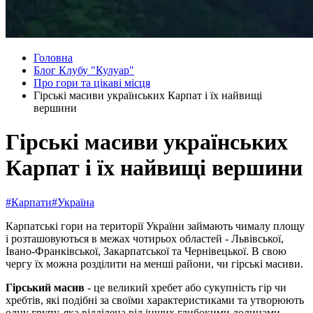
Головна
Блог Клубу "Кулуар"
Про гори та цікаві місця
Гірські масиви українських Карпат і їх найвищі
вершини
Гірські масиви українських
Карпат і їх найвищі вершини
#Карпати
#Україна
Карпатські гори на території України займають чималу площу
і розташовуються в межах чотирьох областей - Львівської,
Івано-Франківської, Закарпатської та Чернівецької. В свою
чергу їх можна розділити на менші райони, чи гірські масиви.
Гірський масив
- це великий хребет або сукупність гір чи
хребтів, які подібні за своїми характеристиками та утворюють
одну групу, яка відділена від інших глибокими долинами.