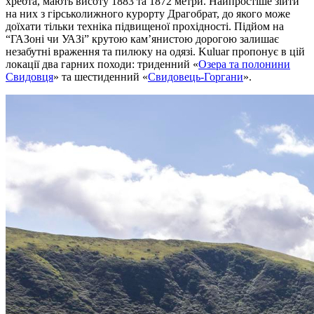
хребта, мають висоту 1883 та 1872 метри. Найпростіше зійти
на них з гірськолижного курорту Драгобрат, до якого може
доїхати тільки техніка підвищеної прохідності. Підйом на
“ГАЗоні чи УАЗі” крутою кам’янистою дорогою залишає
незабутні враження та пилюку на одязі. Kuluar пропонує в цій
локації два гарних походи: триденний «
Озера та полонини
Свидовця
» та шестиденний «
Свидовець-Горгани
».