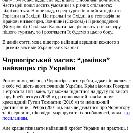
Часто цей поділ досить умовний і в різних спільнотах
відрізняється. Наприклад, серед туристів прийнято ділити
Горгани на Західні, Центральні та Східні, а в географів на
Крайові низькогірні, Зовнішні (Скибові) і Привододільні
(Внутрішні). Оскільки Карпати нас цікавлять з точки зору
пішого туризму, то і розглядати їх будемо з цього боку.
В даній статті мова піде про найвищі вершини кожного з
гірських масивів Українських Карпат.
Чорногірський масив: “домівка”
найвищих гір України
Розпочнемо, звісно, з Чорногірського хребта, адже він включає
в себе усі шість двотисячників України. Крім відомих Говерли,
Петроса та Піп Івана, тут можна піднятися на другу по висоті
гору Бребенескул (2038 м), розташований зовсім поруч
краєвидний Гутин Томнатик (2016 м) та найнижчий
двотисячник - Ребра (2001 м). Більше дізнатися про Чорногору
та її вершини, пішохідні маршрути та їх особливості, можна
за
посиланням.
Але краще пізнавати найвищий хребет України на практиці, і