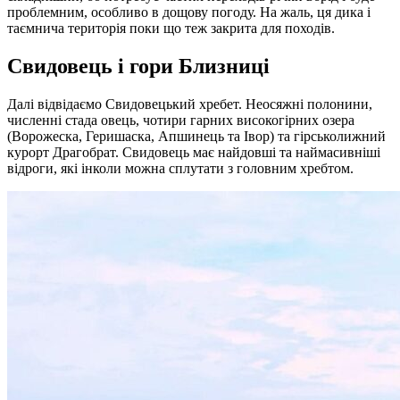
проблемним, особливо в дощову погоду. На жаль, ця дика і
таємнича територія поки що теж закрита для походів.
Свидовець і гори Близниці
Далі відвідаємо Свидовецький хребет. Неосяжні полонини,
численні стада овець, чотири гарних високогірних озера
(Ворожеска, Геришаска, Апшинець та Івор) та гірськолижний
курорт Драгобрат. Свидовець має найдовші та наймасивніші
відроги, які інколи можна сплутати з головним хребтом.