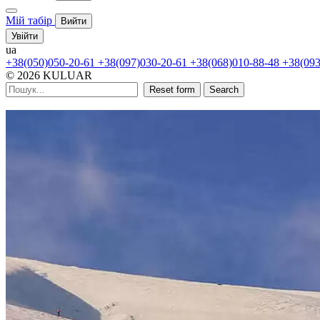
Мій табір
Вийти
Увійти
ua
+38(050)050-20-61
+38(097)030-20-61
+38(068)010-88-48
+38(093
© 2026 KULUAR
Reset form
Search