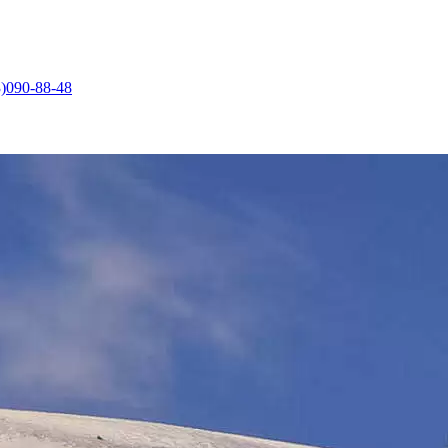
)090-88-48