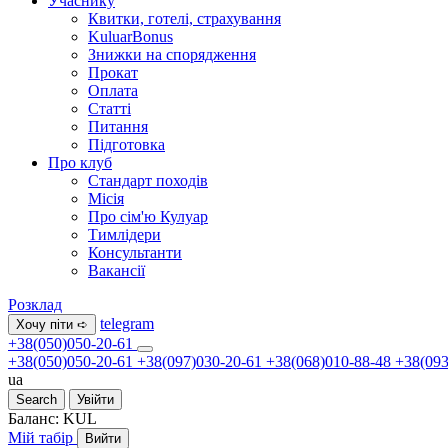
Учаснику
Квитки, готелі, страхування
KuluarBonus
Знижки на спорядження
Прокат
Оплата
Статті
Питання
Підготовка
Про клуб
Стандарт походів
Місія
Про сім'ю Кулуар
Тимлідери
Консультанти
Вакансії
Розклад
telegram
Хочу піти ➪
+38(050)050-20-61
+38(050)050-20-61
+38(097)030-20-61
+38(068)010-88-48
+38(093
ua
Search
Увійти
Баланс:
KUL
Мій табір
Вийти