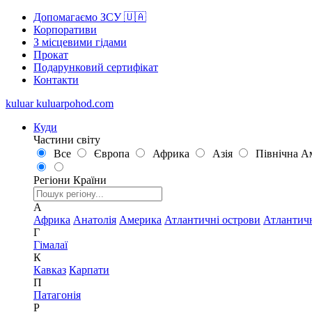
Допомагаємо ЗСУ 🇺🇦
Корпоративи
З місцевими гідами
Прокат
Подарунковий сертифікат
Контакти
kuluar
k
u
l
u
a
r
p
o
h
o
d
.
c
o
m
Куди
Частини світу
Все
Європа
Африка
Азія
Північна А
Регіони
Країни
А
Африка
Анатолія
Америка
Атлантичні острови
Атлантич
Г
Гімалаї
К
Кавказ
Карпати
П
Патагонія
Р