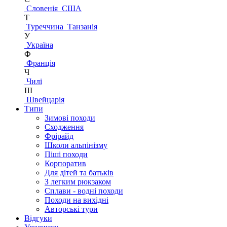
Словенія
США
Т
Туреччина
Танзанія
У
Україна
Ф
Франція
Ч
Чилі
Ш
Швейцарія
Типи
Зимові походи
Сходження
Фрірайд
Школи альпінізму
Піші походи
Корпоратив
Для дітей та батьків
З легким рюкзаком
Сплави - водні походи
Походи на вихідні
Авторські тури
Відгуки