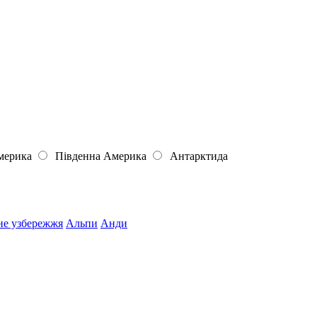
мерика
Південна Америка
Антарктида
не узбережжя
Альпи
Анди