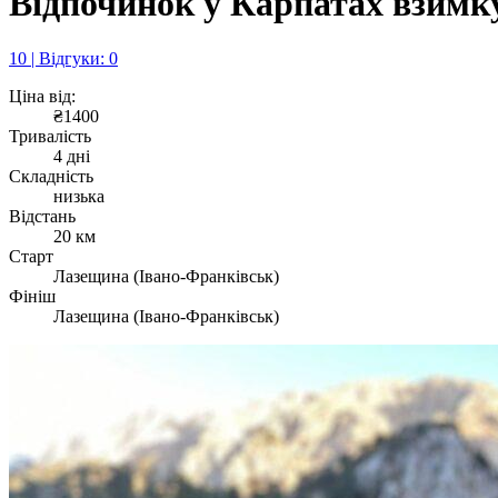
Відпочинок у Карпатах взимк
10 | Відгуки: 0
Ціна від:
₴1400
Тривалість
4 дні
Складність
низька
Відстань
20 км
Старт
Лазещина (Івано-Франківськ)
Фініш
Лазещина (Івано-Франківськ)