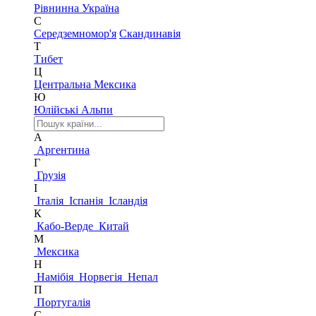
Рівнинна Україна
С
Середземномор'я
Скандинавія
Т
Тибет
Ц
Центральна Мексика
Ю
Юлійські Альпи
А
Аргентина
Г
Грузія
І
Італія
Іспанія
Ісландія
К
Кабо-Верде
Китай
М
Мексика
Н
Намібія
Норвегія
Непал
П
Португалія
С