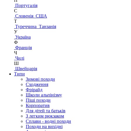
П
Португалія
С
Словенія
США
Т
Туреччина
Танзанія
У
Україна
Ф
Франція
Ч
Чилі
Ш
Швейцарія
Типи
Зимові походи
Сходження
Фрірайд
Школи альпінізму
Піші походи
Корпоратив
Для дітей та батьків
З легким рюкзаком
Сплави - водні походи
Походи на вихідні