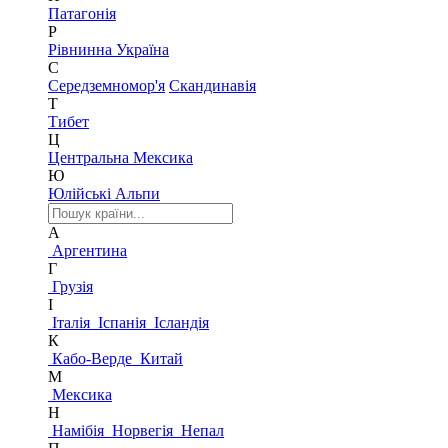
Патагонія
Р
Рівнинна Україна
С
Середземномор'я
Скандинавія
Т
Тибет
Ц
Центральна Мексика
Ю
Юлійські Альпи
А
Аргентина
Г
Грузія
І
Італія
Іспанія
Ісландія
К
Кабо-Верде
Китай
М
Мексика
Н
Намібія
Норвегія
Непал