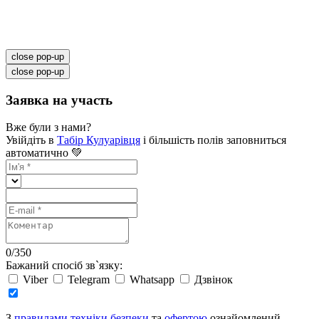
close pop-up
close pop-up
Заявка на участь
Вже були з нами?
Увійдіть в
Табір Кулуарівця
і більшість полів заповниться
автоматично 💚
0
/
350
Бажаний спосіб зв`язку:
Viber
Telegram
Whatsapp
Дзвінок
З
правилами техніки безпеки
та
офертою
ознайомлений