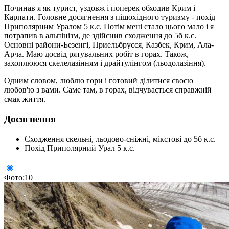
Починав я як турист, уздовж і поперек обходив Крим і
Карпати. Головне досягнення з пішохідного туризму - похід
Приполярним Уралом 5 к.с. Потім мені стало цього мало і я
потрапив в альпінізм, де здійснив сходження до 5б к.с.
Основні райони-Безенгі, Приельбрусся, Казбек, Крим, Ала-
Арча. Маю досвід рятувальних робіт в горах. Також,
захоплююся скелелазінням і драйтулінгом (льодолазіння).
Одним словом, люблю гори і готовий ділитися своєю
любов'ю з вами. Саме там, в горах, відчувається справжній
смак життя.
Досягнення
Сходження скельні, льодово-сніжні, мікстові до 5б к.с.
Похід Приполярний Урал 5 к.с.
Фото:10