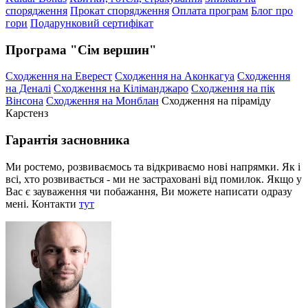
спорядження
Прокат спорядження
Оплата програм
Блог про
гори
Подарунковий сертифікат
Програма "Сім вершин"
Сходження на Еверест
Сходження на Аконкагуа
Сходження
на Деналі
Сходження на Кіліманджаро
Сходження на пік
Вінсона
Сходження на Монблан
Сходження на піраміду
Карстенз
Гарантія засновника
Ми ростемо, розвиваємось та відкриваємо нові напрямки. Як і
всі, хто розвивається - ми не застраховані від помилок. Якщо у
Вас є зауваження чи побажання, Ви можете написати одразу
мені. Контакти
тут