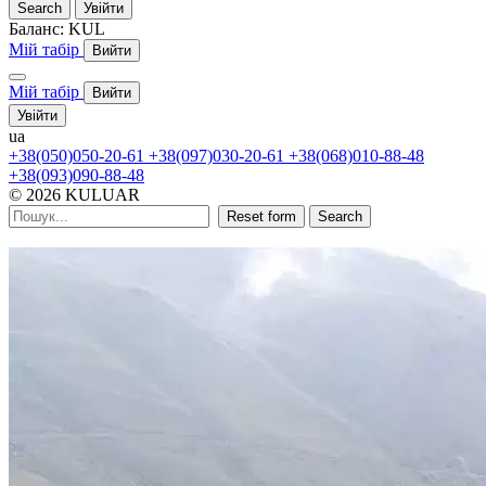
Search
Увійти
Баланс:
KUL
Мій табір
Вийти
Мій табір
Вийти
Увійти
ua
+38(050)050-20-61
+38(097)030-20-61
+38(068)010-88-48
+38(093)090-88-48
© 2026 KULUAR
Reset form
Search