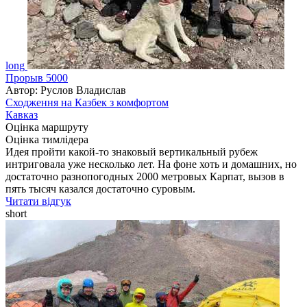
long
Прорыв 5000
Автор: Руслов Владислав
Сходження на Казбек з комфортом
Кавказ
Оцінка маршруту
Оцінка тимлідера
Идея пройти какой-то знаковый вертикальный рубеж
интриговала уже несколько лет. На фоне хоть и домашних, но
достаточно разнопогодных 2000 метровых Карпат, вызов в
пять тысяч казался достаточно суровым.
Читати відгук
short