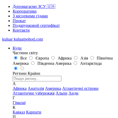
Допомагаємо ЗСУ 🇺🇦
Корпоративи
З місцевими гідами
Прокат
Подарунковий сертифікат
Контакти
kuluar
k
u
l
u
a
r
p
o
h
o
d
.
c
o
m
Куди
Частини світу
Все
Європа
Африка
Азія
Північна
Америка
Південна Америка
Антарктида
Регіони
Країни
А
Африка
Анатолія
Америка
Атлантичні острови
Атлантичне узбережжя
Альпи
Анди
Г
Гімалаї
К
Кавказ
Карпати
П