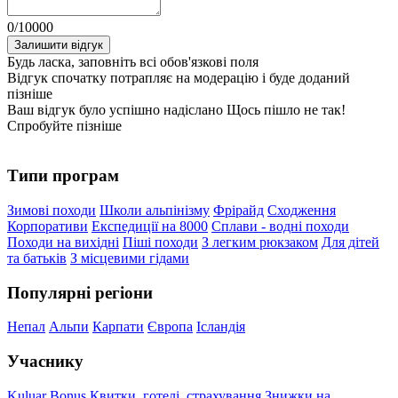
0
/
10000
Залишити відгук
Будь ласка, заповніть всі обов'язкові поля
Відгук спочатку потрапляє на модерацію і буде доданий
пізніше
Ваш відгук було успішно надіслано
Щось пішло не так!
Спробуйте пізніше
Типи програм
Зимові походи
Школи альпінізму
Фрірайд
Сходження
Корпоративи
Експедиції на 8000
Сплави - водні походи
Походи на вихідні
Піші походи
З легким рюкзаком
Для дітей
та батьків
З місцевими гідами
Популярні регіони
Непал
Альпи
Карпати
Європа
Ісландія
Учаснику
Kuluar Bonus
Квитки, готелі, страхування
Знижки на