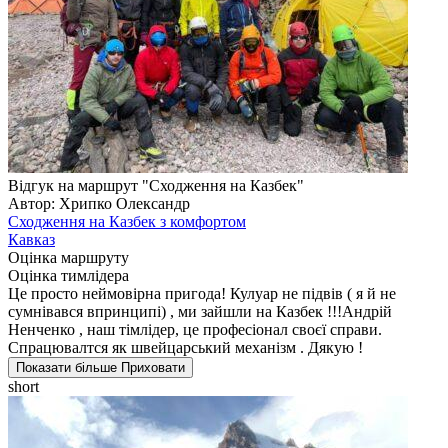
Відгук на маршрут "Сходження на Казбек"
Автор: Хрипко Олександр
Сходження на Казбек з комфортом
Кавказ
Оцінка маршруту
Оцінка тимлідера
Це просто неймовірна пригода! Кулуар не підвів ( я й не
сумнівався впринципі) , ми зайшли на Казбек !!!Андрій
Ненченко , наш тімлідер, це професіонал своєї справи.
Спрацювалтся як швейцарський механізм . Дякую !
Показати більше
Приховати
short