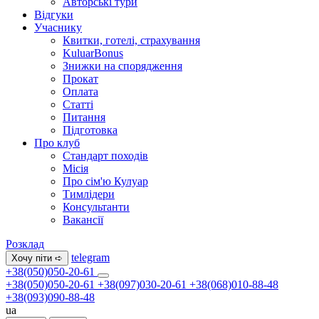
Авторські тури
Відгуки
Учаснику
Квитки, готелі, страхування
KuluarBonus
Знижки на спорядження
Прокат
Оплата
Статті
Питання
Підготовка
Про клуб
Стандарт походів
Місія
Про сім'ю Кулуар
Тимлідери
Консультанти
Вакансії
Розклад
telegram
Хочу піти ➪
+38(050)050-20-61
+38(050)050-20-61
+38(097)030-20-61
+38(068)010-88-48
+38(093)090-88-48
ua