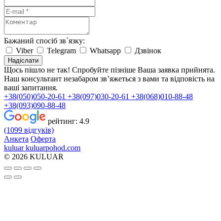
Бажаний спосіб зв`язку:
Viber
Telegram
Whatsapp
Дзвінок
Надіслати
Щось пішло не так! Спробуйте пізніше
Ваша заявка прийнята.
Наш консультант незабаром зв’яжеться з вами та відповість на
ваші запитання.
+38(050)050-20-61
+38(097)030-20-61
+38(068)010-88-48
+38(093)090-88-48
рейтинг:
4.9
(1099 відгуків)
Анкета
Оферта
kuluar
k
u
l
u
a
r
p
o
h
o
d
.
c
o
m
© 2026 KULUAR