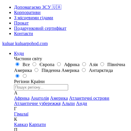
Допомагаємо ЗСУ 🇺🇦
Корпоративи
З місцевими гідами
Прокат
Подарунковий сертифікат
Контакти
kuluar
k
u
l
u
a
r
p
o
h
o
d
.
c
o
m
Куди
Частини світу
Все
Європа
Африка
Азія
Північна
Америка
Південна Америка
Антарктида
Регіони
Країни
А
Африка
Анатолія
Америка
Атлантичні острови
Атлантичне узбережжя
Альпи
Анди
Г
Гімалаї
К
Кавказ
Карпати
П