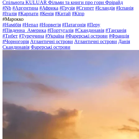
Спільнота KULUAR
Фільми та книги про гори
Фрірайд
#Nb
#Аргентина
#Африка
#Грузія
#Єгипет
#Ісландія
#Іспанія
#Італія
#Карпати
#Кенія
#Китай
#Кіпр
#Марокко
#Намібія
#Непал
#Норвегія
#Патагонія
#Перу
#Південна_Америка
#Португалія
#Скандинавія
#Танзанія
#Тибет
#Туреччина
#Україна
#Фарерські острови
#Франція
#Чорногорія
Атлантичні острови
Атлантичні острови
Данія
Скандинавія
Фарерські острови