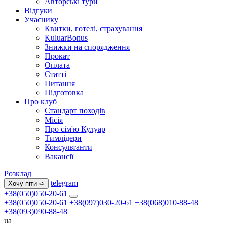
Авторські тури
Відгуки
Учаснику
Квитки, готелі, страхування
KuluarBonus
Знижки на спорядження
Прокат
Оплата
Статті
Питання
Підготовка
Про клуб
Стандарт походів
Місія
Про сім'ю Кулуар
Тимлідери
Консультанти
Вакансії
Розклад
telegram
Хочу піти ➪
+38(050)050-20-61
+38(050)050-20-61
+38(097)030-20-61
+38(068)010-88-48
+38(093)090-88-48
ua