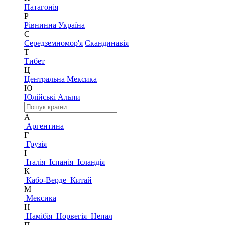
Патагонія
Р
Рівнинна Україна
С
Середземномор'я
Скандинавія
Т
Тибет
Ц
Центральна Мексика
Ю
Юлійські Альпи
А
Аргентина
Г
Грузія
І
Італія
Іспанія
Ісландія
К
Кабо-Верде
Китай
М
Мексика
Н
Намібія
Норвегія
Непал