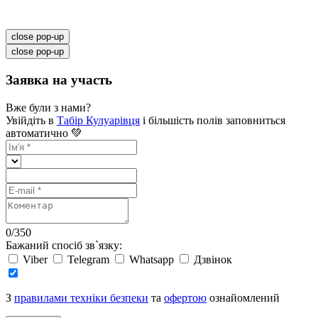
close pop-up
close pop-up
Заявка на участь
Вже були з нами?
Увійдіть в
Табір Кулуарівця
і більшість полів заповниться
автоматично 💚
0
/
350
Бажаний спосіб зв`язку:
Viber
Telegram
Whatsapp
Дзвінок
З
правилами техніки безпеки
та
офертою
ознайомлений