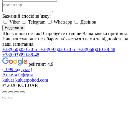
Бажаний спосіб зв`язку:
Viber
Telegram
Whatsapp
Дзвінок
Надіслати
Щось пішло не так! Спробуйте пізніше
Ваша заявка прийнята.
Наш консультант незабаром зв’яжеться з вами та відповість на
ваші запитання.
+38(050)050-20-61
+38(097)030-20-61
+38(068)010-88-48
+38(093)090-88-48
рейтинг:
4.9
(1099 відгуків)
Анкета
Оферта
kuluar
k
u
l
u
a
r
p
o
h
o
d
.
c
o
m
© 2026 KULUAR