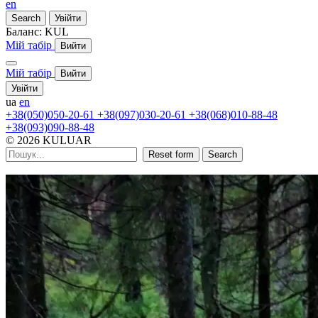
en
Search
Увійти
Баланс:
KUL
Мій табір
Вийти
Мій табір
Вийти
Увійти
ua
en
+38(050)050-20-61
+38(097)030-20-61
+38(068)010-88-48
+38(093)090-88-48
© 2026 KULUAR
Reset form
Search