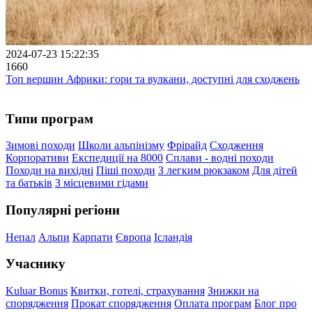
2024-07-23 15:22:35
1660
Топ вершин Африки: гори та вулкани, доступні для сходжень
Типи програм
Зимові походи
Школи альпінізму
Фрірайд
Сходження
Корпоративи
Експедиції на 8000
Сплави - водні походи
Походи на вихідні
Піші походи
З легким рюкзаком
Для дітей
та батьків
З місцевими гідами
Популярні регіони
Непал
Альпи
Карпати
Європа
Ісландія
Учаснику
Kuluar Bonus
Квитки, готелі, страхування
Знижки на
спорядження
Прокат спорядження
Оплата програм
Блог про