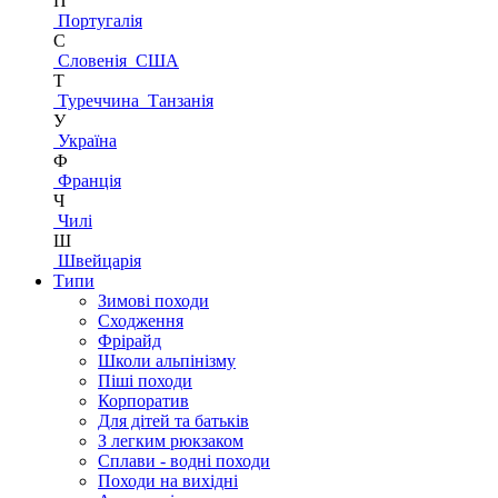
П
Португалія
С
Словенія
США
Т
Туреччина
Танзанія
У
Україна
Ф
Франція
Ч
Чилі
Ш
Швейцарія
Типи
Зимові походи
Сходження
Фрірайд
Школи альпінізму
Піші походи
Корпоратив
Для дітей та батьків
З легким рюкзаком
Сплави - водні походи
Походи на вихідні