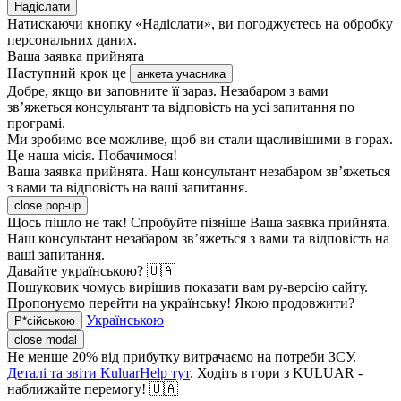
Надіслати
Натискаючи кнопку «Надіслати», ви погоджуєтесь на обробку
персональних даних.
Ваша заявка прийнята
Наступний крок це
анкета учасника
Добре, якщо ви заповните її зараз. Незабаром з вами
зв’яжеться консультант та відповість на усі запитання по
програмі.
Ми зробимо все можливе, щоб ви стали щасливішими в горах.
Це наша місія. Побачимося!
Ваша заявка прийнята. Наш консультант незабаром зв’яжеться
з вами та відповість на ваші запитання.
close pop-up
Щось пішло не так! Спробуйте пізніше
Ваша заявка прийнята.
Наш консультант незабаром зв’яжеться з вами та відповість на
ваші запитання.
Давайте українською? 🇺🇦
Пошуковик чомусь вирішив показати вам ру-версію сайту.
Пропонуємо перейти на українську! Якою продовжити?
Українською
Р*сійською
close modal
Не менше 20% від прибутку витрачаємо на потреби ЗСУ.
Деталі та звіти KuluarHelp тут
. Ходіть в гори з KULUAR -
наближайте перемогу! 🇺🇦