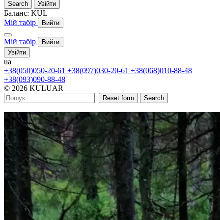
Search
Увійти
Баланс:
KUL
Мій табір
Вийти
Мій табір
Вийти
Увійти
ua
+38(050)050-20-61
+38(097)030-20-61
+38(068)010-88-48
+38(093)090-88-48
© 2026 KULUAR
Reset form
Search