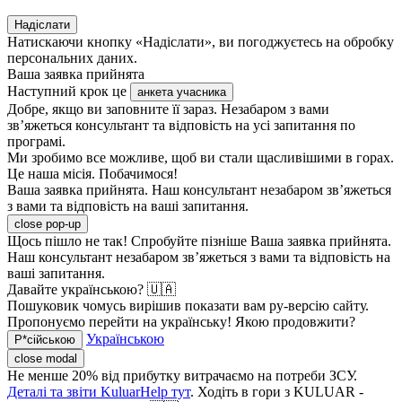
Надіслати
Натискаючи кнопку «Надіслати», ви погоджуєтесь на обробку
персональних даних.
Ваша заявка прийнята
Наступний крок це
анкета учасника
Добре, якщо ви заповните її зараз. Незабаром з вами
зв’яжеться консультант та відповість на усі запитання по
програмі.
Ми зробимо все можливе, щоб ви стали щасливішими в горах.
Це наша місія. Побачимося!
Ваша заявка прийнята. Наш консультант незабаром зв’яжеться
з вами та відповість на ваші запитання.
close pop-up
Щось пішло не так! Спробуйте пізніше
Ваша заявка прийнята.
Наш консультант незабаром зв’яжеться з вами та відповість на
ваші запитання.
Давайте українською? 🇺🇦
Пошуковик чомусь вирішив показати вам ру-версію сайту.
Пропонуємо перейти на українську! Якою продовжити?
Українською
Р*сійською
close modal
Не менше 20% від прибутку витрачаємо на потреби ЗСУ.
Деталі та звіти KuluarHelp тут
. Ходіть в гори з KULUAR -