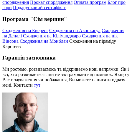
спорядження
Прокат спорядження
Оплата програм
Блог про
гори
Подарунковий сертифікат
Програма "Сім вершин"
Сходження на Еверест
Сходження на Аконкагуа
Сходження
на Деналі
Сходження на Кіліманджаро
Сходження на пік
Вінсона
Сходження на Монблан
Сходження на піраміду
Карстенз
Гарантія засновника
Ми ростемо, розвиваємось та відкриваємо нові напрямки. Як і
всі, хто розвивається - ми не застраховані від помилок. Якщо у
Вас є зауваження чи побажання, Ви можете написати одразу
мені. Контакти
тут