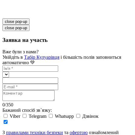
close pop-up
close pop-up
Заявка на участь
Вже були з нами?
Увійдіть в
Табір Кулуарівця
і більшість полів заповниться
автоматично 💚
0
/
350
Бажаний спосіб зв`язку:
Viber
Telegram
Whatsapp
Дзвінок
З
правилами техніки безпеки
та
офертою
ознайомлений