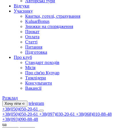
Авторські тури
Відгуки
Учаснику
Квитки, готелі, страхування
KuluarBonus
Знижки на спорядження
Прокат
Оплата
Статті
Питання
Підготовка
Про клуб
Стандарт походів
Місія
Про сім'ю Кулуар
Тимлідери
Консультанти
Вакансії
Розклад
telegram
Хочу піти ➪
+38(050)050-20-61
+38(050)050-20-61
+38(097)030-20-61
+38(068)010-88-48
+38(093)090-88-48
ua