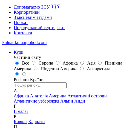
Допомагаємо ЗСУ 🇺🇦
Корпоративи
З місцевими гідами
Прокат
Подарунковий сертифікат
Контакти
kuluar
k
u
l
u
a
r
p
o
h
o
d
.
c
o
m
Куди
Частини світу
Все
Європа
Африка
Азія
Північна
Америка
Південна Америка
Антарктида
Регіони
Країни
А
Африка
Анатолія
Америка
Атлантичні острови
Атлантичне узбережжя
Альпи
Анди
Г
Гімалаї
К
Кавказ
Карпати
П