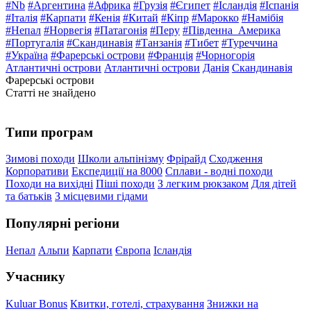
#Nb
#Аргентина
#Африка
#Грузія
#Єгипет
#Ісландія
#Іспанія
#Італія
#Карпати
#Кенія
#Китай
#Кіпр
#Марокко
#Намібія
#Непал
#Норвегія
#Патагонія
#Перу
#Південна_Америка
#Португалія
#Скандинавія
#Танзанія
#Тибет
#Туреччина
#Україна
#Фарерські острови
#Франція
#Чорногорія
Атлантичні острови
Атлантичні острови
Данія
Скандинавія
Фарерські острови
Статті не знайдено
Типи програм
Зимові походи
Школи альпінізму
Фрірайд
Сходження
Корпоративи
Експедиції на 8000
Сплави - водні походи
Походи на вихідні
Піші походи
З легким рюкзаком
Для дітей
та батьків
З місцевими гідами
Популярні регіони
Непал
Альпи
Карпати
Європа
Ісландія
Учаснику
Kuluar Bonus
Квитки, готелі, страхування
Знижки на