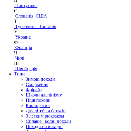
П
Португалія
С
Словенія
США
Т
Туреччина
Танзанія
У
Україна
Ф
Франція
Ч
Чилі
Ш
Швейцарія
Типи
Зимові походи
Сходження
Фрірайд
Школи альпінізму
Піші походи
Корпоратив
Для дітей та батьків
З легким рюкзаком
Сплави - водні походи
Походи на вихідні