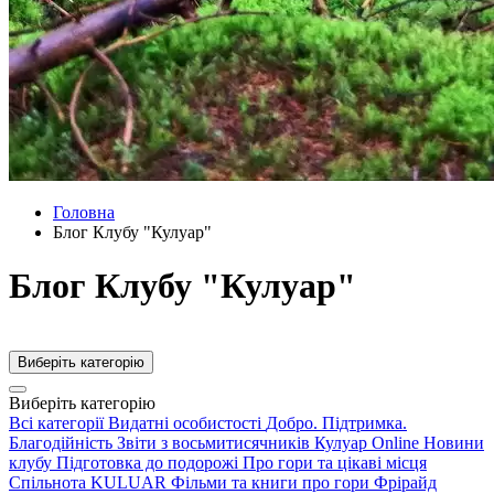
Головна
Блог Клубу "Кулуар"
Блог Клубу "Кулуар"
Виберіть категорію
Виберіть категорію
Всі категорії
Видатні особистості
Добро. Підтримка.
Благодійність
Звіти з восьмитисячників
Кулуар Online
Новини
клубу
Підготовка до подорожі
Про гори та цікаві місця
Спільнота KULUAR
Фільми та книги про гори
Фрірайд