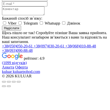
Бажаний спосіб зв`язку:
Viber
Telegram
Whatsapp
Дзвінок
Надіслати
Щось пішло не так! Спробуйте пізніше
Ваша заявка прийнята.
Наш консультант незабаром зв’яжеться з вами та відповість на
ваші запитання.
+38(050)050-20-61
+38(097)030-20-61
+38(068)010-88-48
+38(093)090-88-48
рейтинг:
4.9
(1099 відгуків)
Анкета
Оферта
kuluar
k
u
l
u
a
r
p
o
h
o
d
.
c
o
m
© 2026 KULUAR