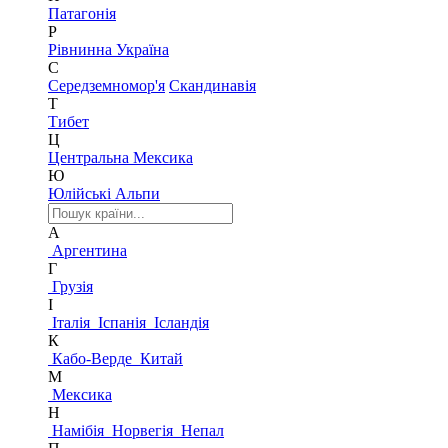
Патагонія
Р
Рівнинна Україна
С
Середземномор'я
Скандинавія
Т
Тибет
Ц
Центральна Мексика
Ю
Юлійські Альпи
А
Аргентина
Г
Грузія
І
Італія
Іспанія
Ісландія
К
Кабо-Верде
Китай
М
Мексика
Н
Намібія
Норвегія
Непал