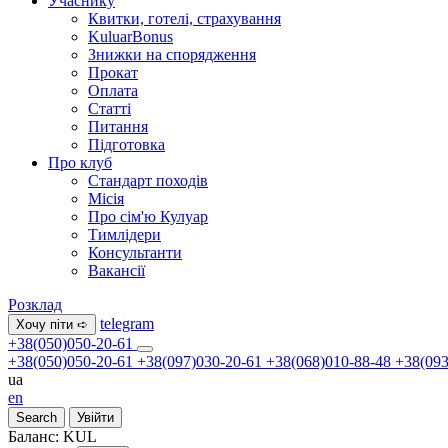
Учаснику
Квитки, готелі, страхування
KuluarBonus
Знижки на спорядження
Прокат
Оплата
Статті
Питання
Підготовка
Про клуб
Стандарт походів
Місія
Про сім'ю Кулуар
Тимлідери
Консультанти
Вакансії
Розклад
telegram
Хочу піти ➪
+38(050)050-20-61
+38(050)050-20-61
+38(097)030-20-61
+38(068)010-88-48
+38(093
ua
en
Search
Увійти
Баланс:
KUL