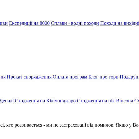
тиви
Експедиції на 8000
Сплави - водні походи
Походи на вихідн
ння
Прокат спорядження
Оплата програм
Блог про гори
Подарун
Деналі
Сходження на Кіліманджаро
Сходження на пік Вінсона
С
сі, хто розвивається - ми не застраховані від помилок. Якщо у В