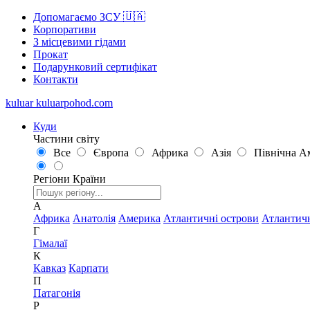
Допомагаємо ЗСУ 🇺🇦
Корпоративи
З місцевими гідами
Прокат
Подарунковий сертифікат
Контакти
kuluar
k
u
l
u
a
r
p
o
h
o
d
.
c
o
m
Куди
Частини світу
Все
Європа
Африка
Азія
Північна А
Регіони
Країни
А
Африка
Анатолія
Америка
Атлантичні острови
Атлантич
Г
Гімалаї
К
Кавказ
Карпати
П
Патагонія
Р