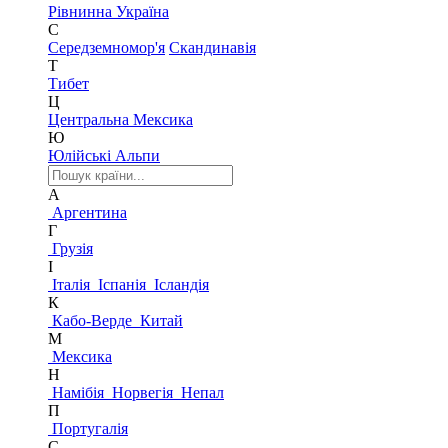
Рівнинна Україна
С
Середземномор'я
Скандинавія
Т
Тибет
Ц
Центральна Мексика
Ю
Юлійські Альпи
А
Аргентина
Г
Грузія
І
Італія
Іспанія
Ісландія
К
Кабо-Верде
Китай
М
Мексика
Н
Намібія
Норвегія
Непал
П
Португалія
С