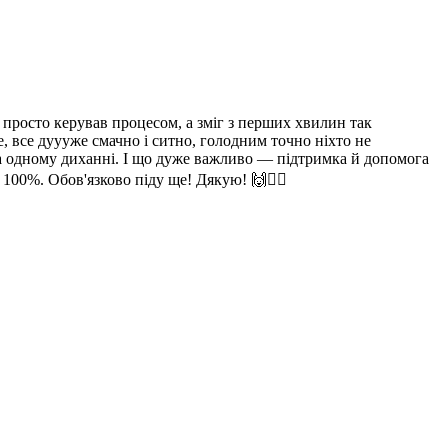
 просто керував процесом, а зміг з перших хвилин так
 все дуууже смачно і ситно, голодним точно ніхто не
на одному диханні. І що дуже важливо — підтримка й допомога
100%. Обов'язково піду ще! Дякую! 🙌🚣‍♂️