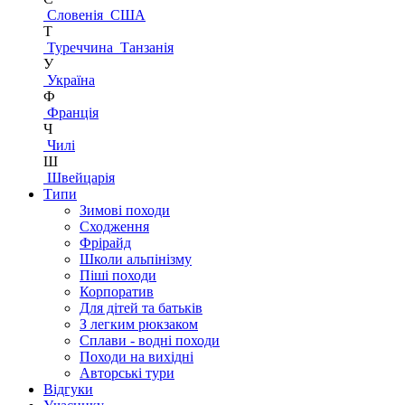
Словенія
США
Т
Туреччина
Танзанія
У
Україна
Ф
Франція
Ч
Чилі
Ш
Швейцарія
Типи
Зимові походи
Сходження
Фрірайд
Школи альпінізму
Піші походи
Корпоратив
Для дітей та батьків
З легким рюкзаком
Сплави - водні походи
Походи на вихідні
Авторські тури
Відгуки