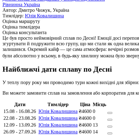
Рівнинна Україна
Автор: Дмитро Чижук, Україна
Тимлідер:
Юлія Ковалишина
Оцінка маршруту
Оцінка тимлідера
Оцінка консультанта
Це був просто неймовірний сплав по Десні! Емоції досі перепо
згуртувати й подружити всю групу, що ми стали як одна велика
залишився. Окремий кайф — це сама атмосфера: вечірні розмови
були абсолютно у всьому, в будь-яку хвилину можна було зверну
Найближчі дати сплаву по Десні
У теплу пору року ми проводимо тури кожні вихідні для збірних
Ви можете замовити сплав на замовлення або корпоратив для ком
Дати
Тимлідер
Ціна
Місць
15.08
-
16.08.26
Юлія Ковалишина
₴4600
0
22.08
-
23.08.26
Юлія Ковалишина
₴4600
0
12.09
-
13.09.26
Юлія Ковалишина
₴4600
13
26.09
-
27.09.26
Юлія Ковалишина
₴4600
14