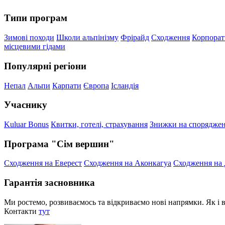
Типи програм
Зимові походи
Школи альпінізму
Фрірайд
Сходження
Корпора
місцевими гідами
Популярні регіони
Непал
Альпи
Карпати
Європа
Ісландія
Учаснику
Kuluar Bonus
Квитки, готелі, страхування
Знижки на спорядже
Програма "Сім вершин"
Сходження на Еверест
Сходження на Аконкагуа
Сходження на 
Гарантія засновника
Ми ростемо, розвиваємось та відкриваємо нові напрямки. Як і в
Контакти
тут