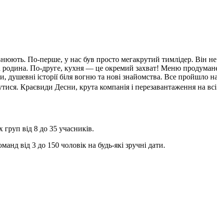
внюють. По-перше, у нас був просто мегакрутий тимлідер. Він не
 родина. По-друге, кухня — це окремий захват! Меню продумане,
, душевні історії біля вогню та нові знайомства. Все пройшло 
тися. Краєвиди Десни, крута компанія і перезавантаження на всі 
 груп від 8 до 35 учасників.
анд від 3 до 150 чоловік на будь-які зручні дати.