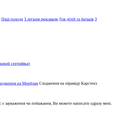
і
Піші походи
З легким рюкзаком
Для дітей та батьків
З
ковий сертифікат
ходження на Монблан
Сходження на піраміду Карстенз
ас є зауваження чи побажання, Ви можете написати одразу мені.