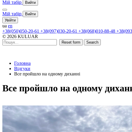
Мій табір
Вийти
Мій табір
Вийти
Увійти
ua
en
+38(050)050-20-61
+38(097)030-20-61
+38(068)010-88-48
+38(093
© 2026 KULUAR
Reset form
Search
Головна
Відгуки
Все пройшло на одному диханні
Все пройшло на одному дихан