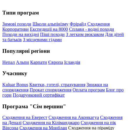
Типи програм
Зимові походи
Школи альпінізму
Фрірайд
Сходження
Корпоративи
Експедиції на 8000
Сплави - водні походи
Походи на вихідні
Піші походи
З легким рюкзаком
Для дітей
та батьків
З місцевими гідами
Популярні регіони
Непал
Альпи
Карпати
Європа
Ісландія
Учаснику
Kuluar Bonus
Квитки, готелі, страхування
Знижки на
спорядження
Прокат спорядження
Оплата програм
Блог про
гори
Подарунковий сертифікат
Програма "Сім вершин"
Сходження на Еверест
Сходження на Аконкагуа
Сходження
на Деналі
Сходження на Кіліманджаро
Сходження на пік
Вінсона
Сходження на Монблан
Сходження на піраміду