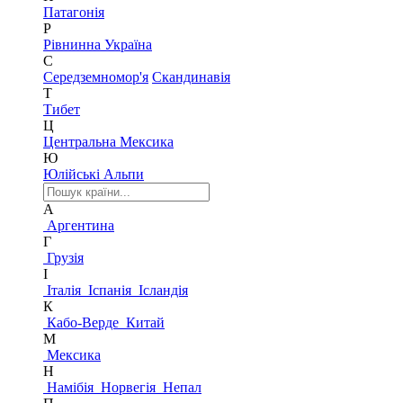
Патагонія
Р
Рівнинна Україна
С
Середземномор'я
Скандинавія
Т
Тибет
Ц
Центральна Мексика
Ю
Юлійські Альпи
А
Аргентина
Г
Грузія
І
Італія
Іспанія
Ісландія
К
Кабо-Верде
Китай
М
Мексика
Н
Намібія
Норвегія
Непал