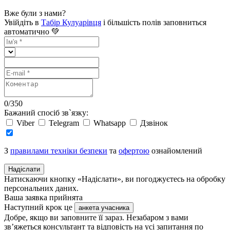
Вже були з нами?
Увійдіть в
Табір Кулуарівця
і більшість полів заповниться
автоматично 💚
0
/
350
Бажаний спосіб зв`язку:
Viber
Telegram
Whatsapp
Дзвінок
З
правилами техніки безпеки
та
офертою
ознайомлений
Надіслати
Натискаючи кнопку «Надіслати», ви погоджуєтесь на обробку
персональних даних.
Ваша заявка прийнята
Наступний крок це
анкета учасника
Добре, якщо ви заповните її зараз. Незабаром з вами
зв’яжеться консультант та відповість на усі запитання по