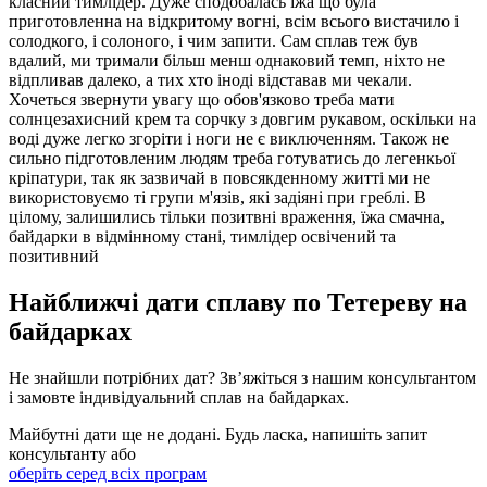
класний тимлідер. Дуже сподобалась їжа що була
приготовленна на відкритому вогні, всім всього вистачило і
солодкого, і солоного, і чим запити. Сам сплав теж був
вдалий, ми тримали більш менш однаковий темп, ніхто не
відпливав далеко, а тих хто іноді відставав ми чекали.
Хочеться звернути увагу що обов'язково треба мати
солнцезахисний крем та сорчку з довгим рукавом, оскільки на
воді дуже легко згоріти і ноги не є виключенням. Також не
сильно підготовленим людям треба готуватись до легенкьої
кріпатури, так як зазвичай в повсякденному житті ми не
використовуємо ті групи м'язів, які задіяні при греблі. В
цілому, залишились тільки позитвні враження, їжа смачна,
байдарки в відмінному стані, тимлідер освічений та
позитивний
Найближчі дати сплаву по Тетереву на
байдарках
Не знайшли потрібних дат? Звʼяжіться з нашим консультантом
і замовте індивідуальний сплав на байдарках.
Майбутні дати ще не додані. Будь ласка, напишіть запит
консультанту або
оберіть серед всіх програм