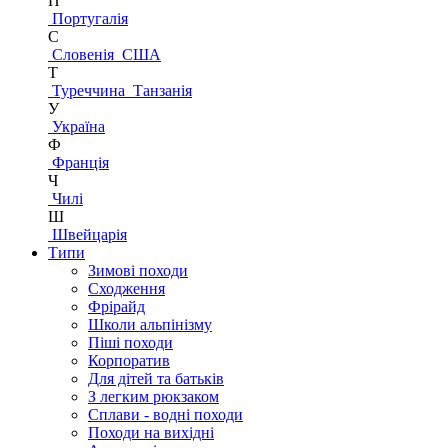
П
Португалія
С
Словенія
США
Т
Туреччина
Танзанія
У
Україна
Ф
Франція
Ч
Чилі
Ш
Швейцарія
Типи
Зимові походи
Сходження
Фрірайд
Школи альпінізму
Піші походи
Корпоратив
Для дітей та батьків
З легким рюкзаком
Сплави - водні походи
Походи на вихідні