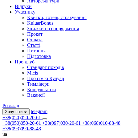
Авторські тури
Відгуки
Учаснику
Квитки, готелі, страхування
KuluarBonus
Знижки на спорядження
Прокат
Оплата
Статті
Питання
Підготовка
Про клуб
Стандарт походів
Місія
Про сім'ю Кулуар
Тимлідери
Консультанти
Вакансії
Розклад
telegram
Хочу піти ➪
+38(050)050-20-61
+38(050)050-20-61
+38(097)030-20-61
+38(068)010-88-48
+38(093)090-88-48
ua