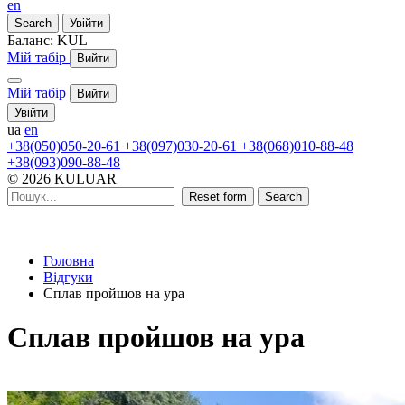
en
Search
Увійти
Баланс:
KUL
Мій табір
Вийти
Мій табір
Вийти
Увійти
ua
en
+38(050)050-20-61
+38(097)030-20-61
+38(068)010-88-48
+38(093)090-88-48
© 2026 KULUAR
Reset form
Search
Головна
Відгуки
Сплав пройшов на ура
Сплав пройшов на ура