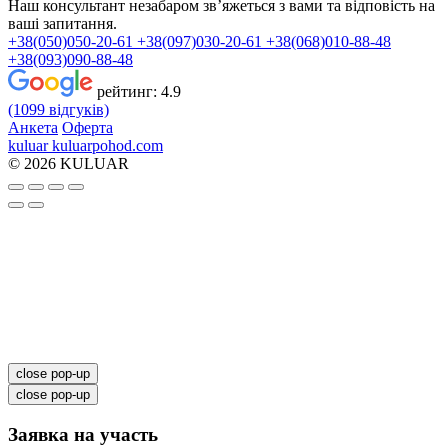
Наш консультант незабаром зв’яжеться з вами та відповість на
ваші запитання.
+38(050)050-20-61
+38(097)030-20-61
+38(068)010-88-48
+38(093)090-88-48
рейтинг:
4.9
(1099 відгуків)
Анкета
Оферта
kuluar
k
u
l
u
a
r
p
o
h
o
d
.
c
o
m
© 2026 KULUAR
close pop-up
close pop-up
Заявка на участь