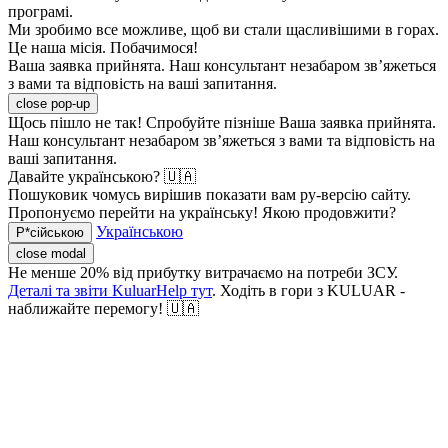
програмі.
Ми зробимо все можливе, щоб ви стали щасливішими в горах.
Це наша місія. Побачимося!
Ваша заявка прийнята. Наш консультант незабаром зв’яжеться
з вами та відповість на ваші запитання.
close pop-up
Щось пішло не так! Спробуйте пізніше
Ваша заявка прийнята.
Наш консультант незабаром зв’яжеться з вами та відповість на
ваші запитання.
Давайте українською? 🇺🇦
Пошуковик чомусь вирішив показати вам ру-версію сайту.
Пропонуємо перейти на українську! Якою продовжити?
Українською
Р*сійською
close modal
Не менше 20% від прибутку витрачаємо на потреби ЗСУ.
Деталі та звіти KuluarHelp тут
. Ходіть в гори з KULUAR -
наближайте перемогу! 🇺🇦